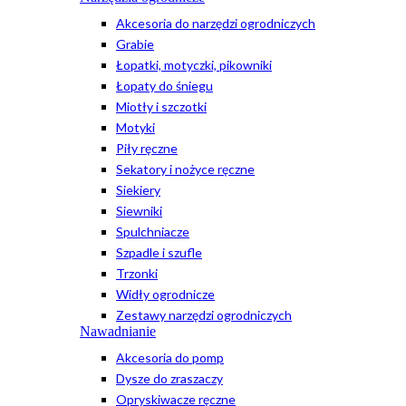
Akcesoria do narzędzi ogrodniczych
Grabie
Łopatki, motyczki, pikowniki
Łopaty do śniegu
Miotły i szczotki
Motyki
Piły ręczne
Sekatory i nożyce ręczne
Siekiery
Siewniki
Spulchniacze
Szpadle i szufle
Trzonki
Widły ogrodnicze
Zestawy narzędzi ogrodniczych
Nawadnianie
Akcesoria do pomp
Dysze do zraszaczy
Opryskiwacze ręczne