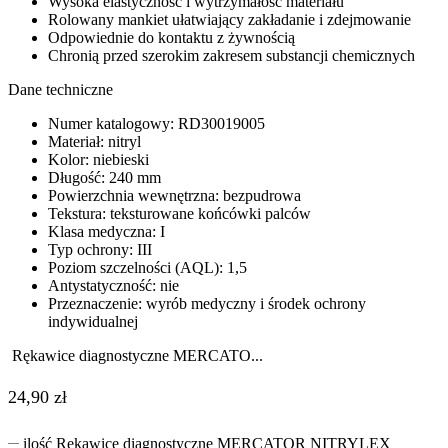
Wysoka elastyczność i wytrzymałość materiału
Rolowany mankiet ułatwiający zakładanie i zdejmowanie
Odpowiednie do kontaktu z żywnością
Chronią przed szerokim zakresem substancji chemicznych
Dane techniczne
Numer katalogowy: RD30019005
Materiał: nitryl
Kolor: niebieski
Długość: 240 mm
Powierzchnia wewnętrzna: bezpudrowa
Tekstura: teksturowane końcówki palców
Klasa medyczna: I
Typ ochrony: III
Poziom szczelności (AQL): 1,5
Antystatyczność: nie
Przeznaczenie: wyrób medyczny i środek ochrony
indywidualnej
Rękawice diagnostyczne MERCATO...
24,90
zł
ilość Rękawice diagnostyczne MERCATOR NITRYLEX