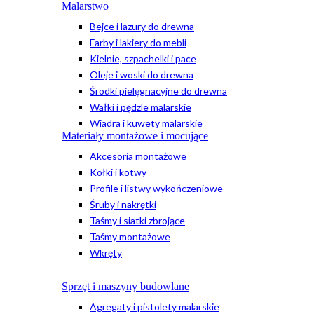
Malarstwo
Bejce i lazury do drewna
Farby i lakiery do mebli
Kielnie, szpachelki i pace
Oleje i woski do drewna
Środki pielęgnacyjne do drewna
Wałki i pędzle malarskie
Wiadra i kuwety malarskie
Materiały montażowe i mocujące
Akcesoria montażowe
Kołki i kotwy
Profile i listwy wykończeniowe
Śruby i nakrętki
Taśmy i siatki zbrojące
Taśmy montażowe
Wkręty
Sprzęt i maszyny budowlane
Agregaty i pistolety malarskie