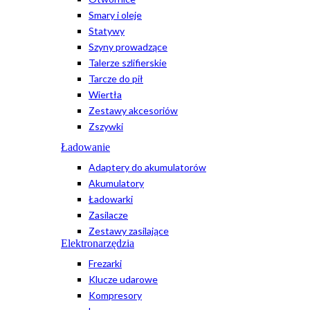
Smary i oleje
Statywy
Szyny prowadzące
Talerze szlifierskie
Tarcze do pił
Wiertła
Zestawy akcesoriów
Zszywki
Ładowanie
Adaptery do akumulatorów
Akumulatory
Ładowarki
Zasilacze
Zestawy zasilające
Elektronarzędzia
Frezarki
Klucze udarowe
Kompresory