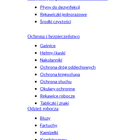
Płyny do dezynfekcji
Rękawiczki jednorazowe
Środki czystości
Ochrona i bezpieczeństwo
Gaśnice
Hełmy i kaski
Nakolanniki
Ochrona dróg oddechowych
Ochrona kręgosłupa
Ochrona słuchu
Okulary ochronne
Rękawice robocze
Tabliczki i znaki
Odzież robocza
Bluzy
Fartuchy
Kamizelki
Kombinezony