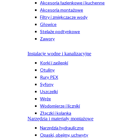
Akcesoria łazienkowe i kuchenne
Akcesoria montażowe
Filtry i zmiękczacze wody
Głowice
Stelaże podtynkowe
Zawory
Instalacje wodne i kanalizacyjne
Korki i zaślepki
Otuliny
Rury PEX
Syfony
Uszczelki
Węże
Wodomierze i liczniki
Złączki i kolanka
Narzędzia i materiały montażowe
Narzędzia hydrauliczne
Opaski, obejmy, uchwyty