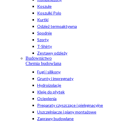
Koszule
Koszulki Polo
Kurtki
Odzież termoaktywna
Spodnie
Szorty
T-Shirty
Zestawy odzieży
Budownictwo
Chemia budowlana
Fugi i silikony
Grunty i impregnaty
Hydroizolacje
Kleje do płytek
Ocieplenia
Preparaty czyszczące i pielęgnacyjne
Uszczelniacze i piany montażowe
Zaprawy budowlane