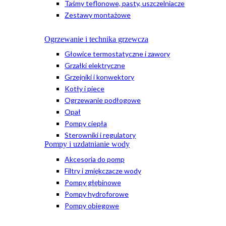
Taśmy teflonowe, pasty, uszczelniacze
Zestawy montażowe
Ogrzewanie i technika grzewcza
Głowice termostatyczne i zawory
Grzałki elektryczne
Grzejniki i konwektory
Kotły i piece
Ogrzewanie podłogowe
Opał
Pompy ciepła
Sterowniki i regulatory
Pompy i uzdatnianie wody
Akcesoria do pomp
Filtry i zmiękczacze wody
Pompy głębinowe
Pompy hydroforowe
Pompy obiegowe