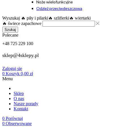
Noże wielofunkcyjne
Odzież przeciwdeszczowa
Wyszukaj
🔥 piły i pilarki
🔥 szlifierki
🔥 wiertarki
🔥 świece zapachowe
Szukaj
Polecane
+48 725 229 100
sklep@4sklepy.pl
Zaloguj się
0
Koszyk
0,00
zł
Menu
Sklep
O nas
Nasze porady
Kontakt
0
Porównaj
0
Obserwowane