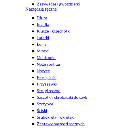
Zszywacze i gwoździarki
Narzędzia ręczne
Dłuta
Imadła
Klucze i grzechotki
Latarki
Łomy
Młotki
Multitoole
Noże i ostrza
Nożyce
Piły i pilniki
Przyssawki
Strugi ręczne
Szczotki i skrobaczki do szyb
Szczypce
Ściski
Śrubokręty i wkrętaki
Zestawy narzędzi ręcznych