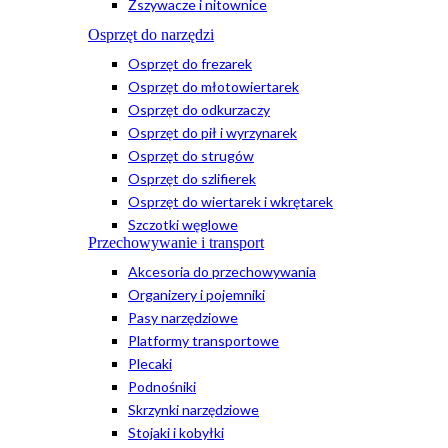
Zszywacze i nitownice
Osprzęt do narzędzi
Osprzęt do frezarek
Osprzęt do młotowiertarek
Osprzęt do odkurzaczy
Osprzęt do pił i wyrzynarek
Osprzęt do strugów
Osprzęt do szlifierek
Osprzęt do wiertarek i wkrętarek
Szczotki węglowe
Przechowywanie i transport
Akcesoria do przechowywania
Organizery i pojemniki
Pasy narzędziowe
Platformy transportowe
Plecaki
Podnośniki
Skrzynki narzędziowe
Stojaki i kobyłki