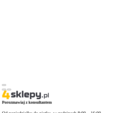
Porozmawiaj z konsultantem
Od poniedziałku do piątku, w godzinach 8:00 – 16:00