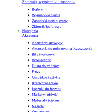
Zbiorniki, wymienniki i zasobniki
Bojlery
Wymienniki ciepła
Zasobniki ciepłej wody
Zbiorniki buforowe
Narzędzia
Akcesoria
Adaptery i uchwyty
Akcesoria do polerowania i czyszczenia
Bity i końcówki
Brzeszczoty
Dłuta do młotów
Frezy
Gwoździe i sztyfty
Kredy traserskie
Łączniki do frezarki
Markery i ołówki
Materiały ścierne
Nasadki
Otwornice