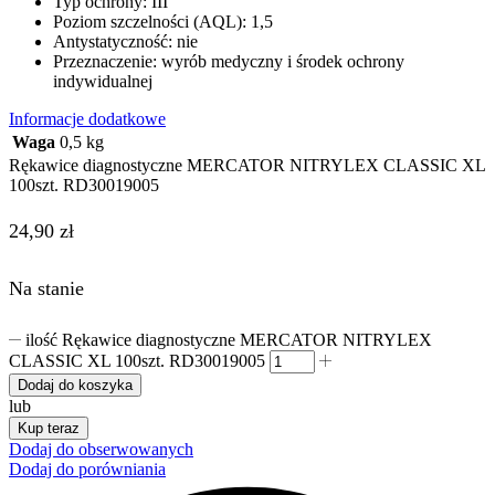
Typ ochrony: III
Poziom szczelności (AQL): 1,5
Antystatyczność: nie
Przeznaczenie: wyrób medyczny i środek ochrony
indywidualnej
Informacje dodatkowe
Waga
0,5 kg
Rękawice diagnostyczne MERCATOR NITRYLEX CLASSIC XL
100szt. RD30019005
24,90
zł
Na stanie
ilość Rękawice diagnostyczne MERCATOR NITRYLEX
CLASSIC XL 100szt. RD30019005
Dodaj do koszyka
lub
Kup teraz
Dodaj do obserwowanych
Dodaj do porówniania