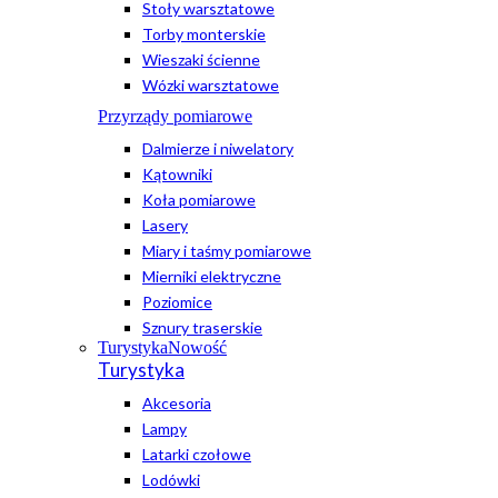
Stoły warsztatowe
Torby monterskie
Wieszaki ścienne
Wózki warsztatowe
Przyrządy pomiarowe
Dalmierze i niwelatory
Kątowniki
Koła pomiarowe
Lasery
Miary i taśmy pomiarowe
Mierniki elektryczne
Poziomice
Sznury traserskie
Turystyka
Nowość
Turystyka
Akcesoria
Lampy
Latarki czołowe
Lodówki