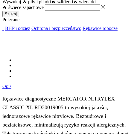
Wyszukaj
🔥 piły i pilarki
🔥 szlifierki
🔥 wiertarki
🔥 świece zapachowe
Szukaj
Polecane
-
BHP i odzież
Ochrona i bezpieczeństwo
Rękawice robocze
Opis
Rękawice diagnostyczne MERCATOR NITRYLEX
CLASSIC XL RD30019005 to wysokiej jakości,
jednorazowe rękawice nitrylowe. Bezpudrowe i
bezlateksowe, minimalizują ryzyko reakcji alergicznych.
Teksturowane końcówki palców zapewniają pewny chwyt