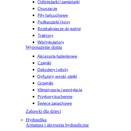
Odśnieżarki i zamiatarki
Osuszacze
Piły łańcuchowe
Podkaszarki i kosy
Rozdrabniacze do gałęzi
Traktory
Wertykulatory
Wyposażenie domu
Akcesoria łazienkowe
Czajniki
Dekodery i piloty
Dyfuzory, woski, olejki
Grzejniki
Klimatyzacja i wentylacja
Przybory kuchenne
Świece zapachowe
Zabawki dla dzieci
Hydraulika
Armatura i akcesoria hydrauliczne