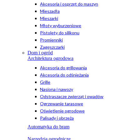
Akcesoria i osprzęt do maszyn
Mieszadła
Mieszarki
Młoty wyburzeniowe
Pistolety do silikonu
Promienniki
Zagęszczarki
Dom i ogród
Architektura ogrodowa
Akcesoria do grillowania
Akcesoria do odśnieżania
Grille
Nasiona i nawozy
Odstraszacze zwierząt i owadów
Ogrzewanie tarasowe
Oświetlenie ogrodowe
Palisady i obrzeża
Automatyka do bram
Narzędzia ogrodnicze