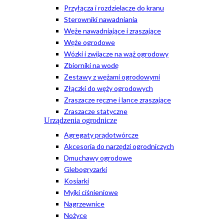
Przyłącza i rozdzielacze do kranu
Sterowniki nawadniania
Węże nawadniające i zraszające
Węże ogrodowe
Wózki i zwijacze na wąż ogrodowy
Zbiorniki na wodę
Zestawy z wężami ogrodowymi
Złączki do węży ogrodowych
Zraszacze ręczne i lance zraszające
Zraszacze statyczne
Urządzenia ogrodnicze
Agregaty prądotwórcze
Akcesoria do narzędzi ogrodniczych
Dmuchawy ogrodowe
Glebogryzarki
Kosiarki
Myjki ciśnieniowe
Nagrzewnice
Nożyce