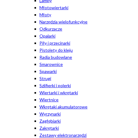
Lampy
Młotowiertarki
Młoty
Narzędzia wielofunkcyjne
Odkurzacze
Opalarki
Piły i przecinarki
Pistolety do kleju
Radia budowlane
Smarownice
Spawarki
Strugi
Szlifierki i polerki
Wiertarki i wkrętarki
Wiertnice
Wkrętaki akumulatorowe
Wyrzynarki
Zagłębiarki
Zakrętarki
Zestawy elektronarzędzi