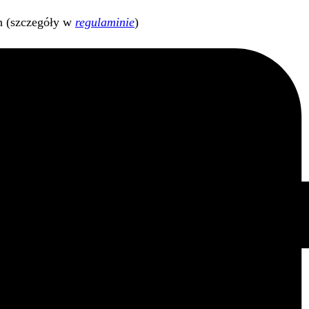
h (szczegóły w
regulaminie
)