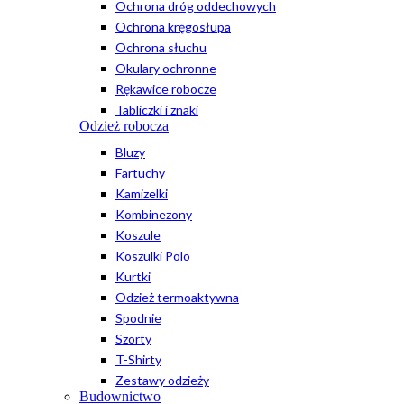
Ochrona dróg oddechowych
Ochrona kręgosłupa
Ochrona słuchu
Okulary ochronne
Rękawice robocze
Tabliczki i znaki
Odzież robocza
Bluzy
Fartuchy
Kamizelki
Kombinezony
Koszule
Koszulki Polo
Kurtki
Odzież termoaktywna
Spodnie
Szorty
T-Shirty
Zestawy odzieży
Budownictwo