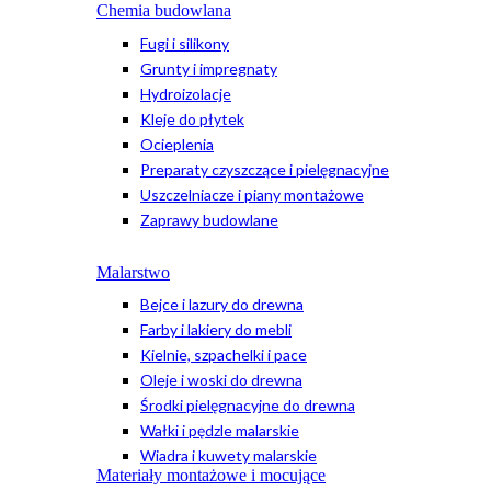
Chemia budowlana
Fugi i silikony
Grunty i impregnaty
Hydroizolacje
Kleje do płytek
Ocieplenia
Preparaty czyszczące i pielęgnacyjne
Uszczelniacze i piany montażowe
Zaprawy budowlane
Malarstwo
Bejce i lazury do drewna
Farby i lakiery do mebli
Kielnie, szpachelki i pace
Oleje i woski do drewna
Środki pielęgnacyjne do drewna
Wałki i pędzle malarskie
Wiadra i kuwety malarskie
Materiały montażowe i mocujące