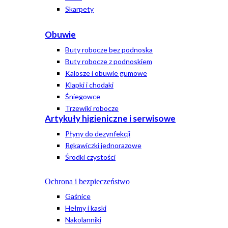
Skarpety
Obuwie
Buty robocze bez podnoska
Buty robocze z podnoskiem
Kalosze i obuwie gumowe
Klapki i chodaki
Śniegowce
Trzewiki robocze
Artykuły higieniczne i serwisowe
Płyny do dezynfekcji
Rękawiczki jednorazowe
Środki czystości
Ochrona i bezpieczeństwo
Gaśnice
Hełmy i kaski
Nakolanniki