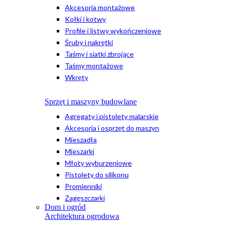
Akcesoria montażowe
Kołki i kotwy
Profile i listwy wykończeniowe
Śruby i nakrętki
Taśmy i siatki zbrojące
Taśmy montażowe
Wkręty
Sprzęt i maszyny budowlane
Agregaty i pistolety malarskie
Akcesoria i osprzęt do maszyn
Mieszadła
Mieszarki
Młoty wyburzeniowe
Pistolety do silikonu
Promienniki
Zagęszczarki
Dom i ogród
Architektura ogrodowa