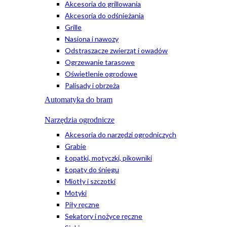
Akcesoria do grillowania
Akcesoria do odśnieżania
Grille
Nasiona i nawozy
Odstraszacze zwierząt i owadów
Ogrzewanie tarasowe
Oświetlenie ogrodowe
Palisady i obrzeża
Automatyka do bram
Narzędzia ogrodnicze
Akcesoria do narzędzi ogrodniczych
Grabie
Łopatki, motyczki, pikowniki
Łopaty do śniegu
Miotły i szczotki
Motyki
Piły ręczne
Sekatory i nożyce ręczne