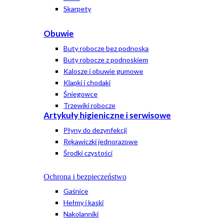
Skarpety
Obuwie
Buty robocze bez podnoska
Buty robocze z podnoskiem
Kalosze i obuwie gumowe
Klapki i chodaki
Śniegowce
Trzewiki robocze
Artykuły higieniczne i serwisowe
Płyny do dezynfekcji
Rękawiczki jednorazowe
Środki czystości
Ochrona i bezpieczeństwo
Gaśnice
Hełmy i kaski
Nakolanniki