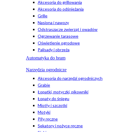
Akcesoria do grillowania
Akcesoria do odśnieżania
Grille
Nasiona i nawozy
Odstraszacze zwierząt i owadów
Ogrzewanie tarasowe
Oświetlenie ogrodowe
Palisady i obrzeża
Automatyka do bram
Narzędzia ogrodnicze
Akcesoria do narzędzi ogrodniczych
Grabie
Łopatki, motyczki, pikowniki
Łopaty do śniegu
Miotły i szczotki
Motyki
Piły ręczne
Sekatory i nożyce ręczne