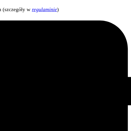
h (szczegóły w
regulaminie
)