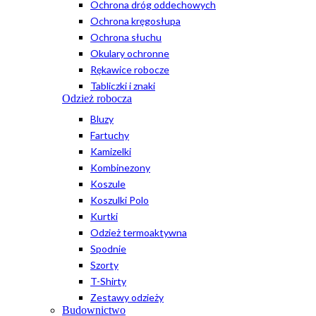
Ochrona dróg oddechowych
Ochrona kręgosłupa
Ochrona słuchu
Okulary ochronne
Rękawice robocze
Tabliczki i znaki
Odzież robocza
Bluzy
Fartuchy
Kamizelki
Kombinezony
Koszule
Koszulki Polo
Kurtki
Odzież termoaktywna
Spodnie
Szorty
T-Shirty
Zestawy odzieży
Budownictwo