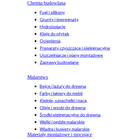
Chemia budowlana
Fugi i silikony
Grunty i impregnaty
Hydroizolacje
Kleje do płytek
Ocieplenia
Preparaty czyszczące i pielęgnacyjne
Uszczelniacze i piany montażowe
Zaprawy budowlane
Malarstwo
Bejce i lazury do drewna
Farby i lakiery do mebli
Kielnie, szpachelki i pace
Oleje i woski do drewna
Środki pielęgnacyjne do drewna
Wałki i pędzle malarskie
Wiadra i kuwety malarskie
Materiały montażowe i mocujące