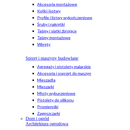
Akcesoria montażowe
Kołki i kotwy
Profile i listwy wykończeniowe
Śruby i nakrętki
Taśmy i siatki zbrojące
Taśmy montażowe
Wkręty
Sprzęt i maszyny budowlane
Agregaty i pistolety malarskie
Akcesoria i osprzęt do maszyn
Mieszadła
Mieszarki
Młoty wyburzeniowe
Pistolety do silikonu
Promienniki
Zagęszczarki
Dom i ogród
Architektura ogrodowa