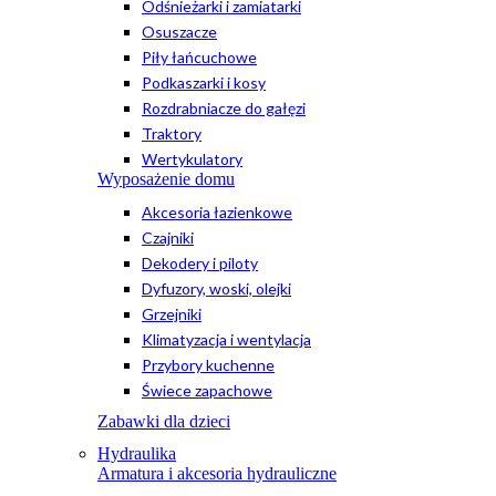
Odśnieżarki i zamiatarki
Osuszacze
Piły łańcuchowe
Podkaszarki i kosy
Rozdrabniacze do gałęzi
Traktory
Wertykulatory
Wyposażenie domu
Akcesoria łazienkowe
Czajniki
Dekodery i piloty
Dyfuzory, woski, olejki
Grzejniki
Klimatyzacja i wentylacja
Przybory kuchenne
Świece zapachowe
Zabawki dla dzieci
Hydraulika
Armatura i akcesoria hydrauliczne