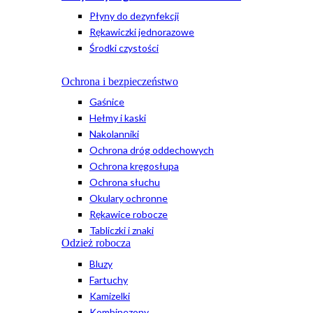
Płyny do dezynfekcji
Rękawiczki jednorazowe
Środki czystości
Ochrona i bezpieczeństwo
Gaśnice
Hełmy i kaski
Nakolanniki
Ochrona dróg oddechowych
Ochrona kręgosłupa
Ochrona słuchu
Okulary ochronne
Rękawice robocze
Tabliczki i znaki
Odzież robocza
Bluzy
Fartuchy
Kamizelki
Kombinezony