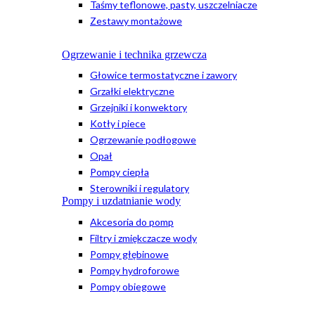
Taśmy teflonowe, pasty, uszczelniacze
Zestawy montażowe
Ogrzewanie i technika grzewcza
Głowice termostatyczne i zawory
Grzałki elektryczne
Grzejniki i konwektory
Kotły i piece
Ogrzewanie podłogowe
Opał
Pompy ciepła
Sterowniki i regulatory
Pompy i uzdatnianie wody
Akcesoria do pomp
Filtry i zmiękczacze wody
Pompy głębinowe
Pompy hydroforowe
Pompy obiegowe