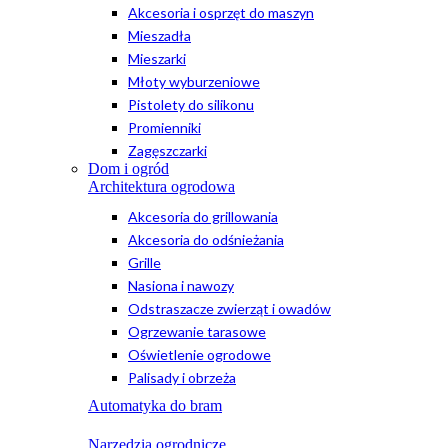
Akcesoria i osprzęt do maszyn
Mieszadła
Mieszarki
Młoty wyburzeniowe
Pistolety do silikonu
Promienniki
Zagęszczarki
Dom i ogród
Architektura ogrodowa
Akcesoria do grillowania
Akcesoria do odśnieżania
Grille
Nasiona i nawozy
Odstraszacze zwierząt i owadów
Ogrzewanie tarasowe
Oświetlenie ogrodowe
Palisady i obrzeża
Automatyka do bram
Narzędzia ogrodnicze