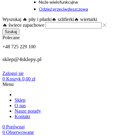
Noże wielofunkcyjne
Odzież przeciwdeszczowa
Wyszukaj
🔥 piły i pilarki
🔥 szlifierki
🔥 wiertarki
🔥 świece zapachowe
Szukaj
Polecane
+48 725 229 100
sklep@4sklepy.pl
Zaloguj się
0
Koszyk
0,00
zł
Menu
Sklep
O nas
Nasze porady
Kontakt
0
Porównaj
0
Obserwowane