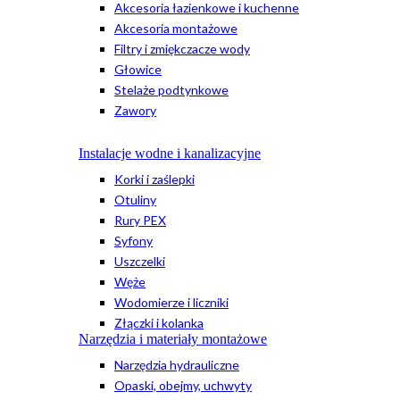
Akcesoria łazienkowe i kuchenne
Akcesoria montażowe
Filtry i zmiękczacze wody
Głowice
Stelaże podtynkowe
Zawory
Instalacje wodne i kanalizacyjne
Korki i zaślepki
Otuliny
Rury PEX
Syfony
Uszczelki
Węże
Wodomierze i liczniki
Złączki i kolanka
Narzędzia i materiały montażowe
Narzędzia hydrauliczne
Opaski, obejmy, uchwyty