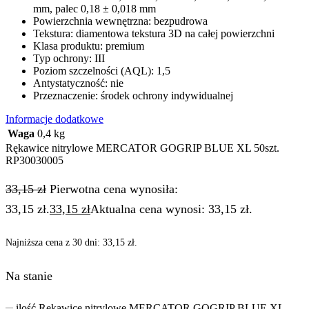
mm, palec 0,18 ± 0,018 mm
Powierzchnia wewnętrzna: bezpudrowa
Tekstura: diamentowa tekstura 3D na całej powierzchni
Klasa produktu: premium
Typ ochrony: III
Poziom szczelności (AQL): 1,5
Antystatyczność: nie
Przeznaczenie: środek ochrony indywidualnej
Informacje dodatkowe
Waga
0,4 kg
Rękawice nitrylowe MERCATOR GOGRIP BLUE XL 50szt.
RP30030005
33,15
zł
Pierwotna cena wynosiła:
33,15 zł.
33,15
zł
Aktualna cena wynosi: 33,15 zł.
Najniższa cena z 30 dni:
33,15
zł
.
Na stanie
ilość Rękawice nitrylowe MERCATOR GOGRIP BLUE XL