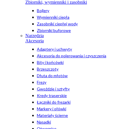
Zbiorniki, wymienniki i zasobniki
Bojlery
Wymienniki ciepła
Zasobniki ciepłej wody
Zbiorniki buforowe
Narzędzia
Akcesoria
Adaptery i uchwyty
Akcesoria do polerowania i czyszczenia
Bity i końcówki
Brzeszczoty
Dłuta do młotów
Frezy
Gwoździe i sztyfty
Kredy traserskie
Łączniki do frezarki
Markery i ołówki
Materiały ścierne
Nasadki
Otwornice