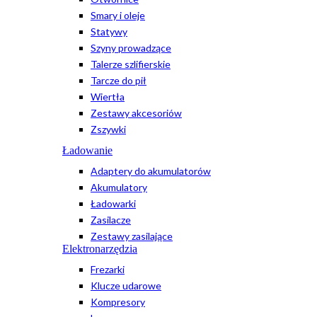
Smary i oleje
Statywy
Szyny prowadzące
Talerze szlifierskie
Tarcze do pił
Wiertła
Zestawy akcesoriów
Zszywki
Ładowanie
Adaptery do akumulatorów
Akumulatory
Ładowarki
Zasilacze
Zestawy zasilające
Elektronarzędzia
Frezarki
Klucze udarowe
Kompresory