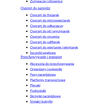
Zszywacze i nitownice
Osprzęt do narzędzi
Osprzęt do frezarek
Osprzęt do młotowiertarek
Osprzęt do odkurzaczy
Osprzęt do pił i wyrzynarek
Osprzęt do strugów
Osprzęt do szlifierek
Osprzęt do wiertarek i wkrętarek
Szczotki węglowe
Przechowywanie i transport
Akcesoria do przechowywania
Organizery i pojemniki
Pasy narzędziowe
Platformy transportowe
Plecaki
Podnośniki
Skrzynki narzędziowe
Stojaki i kobyłki