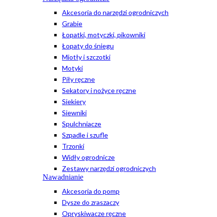
Akcesoria do narzędzi ogrodniczych
Grabie
Łopatki, motyczki, pikowniki
Łopaty do śniegu
Miotły i szczotki
Motyki
Piły ręczne
Sekatory i nożyce ręczne
Siekiery
Siewniki
Spulchniacze
Szpadle i szufle
Trzonki
Widły ogrodnicze
Zestawy narzędzi ogrodniczych
Nawadnianie
Akcesoria do pomp
Dysze do zraszaczy
Opryskiwacze ręczne