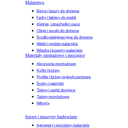
Malarstwo
Bejce i lazury do drewna
Farby i lakiery do mebli
Kielnie, szpachelki i pace
Oleje i woski do drewna
Środki pielęgnacyjne do drewna
Wałki i pędzle malarskie
Wiadra i kuwety malarskie
Materiały montażowe i mocujące
Akcesoria montażowe
Kołki i kotwy
Profile i listwy wykończeniowe
Śruby i nakrętki
Taśmy i siatki zbrojące
Taśmy montażowe
Wkręty
Sprzęt i maszyny budowlane
Agregaty i pistolety malarskie