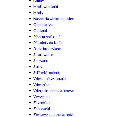
Lampy
Młotowiertarki
Młoty
Narzędzia wielofunkcyjne
Odkurzacze
Opalarki
Piły i przecinarki
Pistolety do kleju
Radia budowlane
Smarownice
Spawarki
Strugi
Szlifierki i polerki
Wiertarki i wkrętarki
Wiertnice
Wkrętaki akumulatorowe
Wyrzynarki
Zagłębiarki
Zakrętarki
Zestawy elektronarzędzi