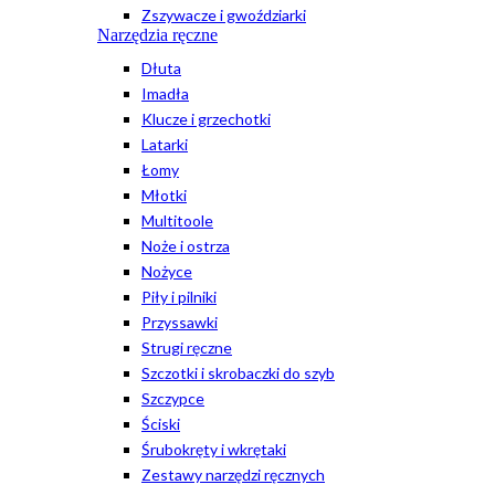
Zszywacze i gwoździarki
Narzędzia ręczne
Dłuta
Imadła
Klucze i grzechotki
Latarki
Łomy
Młotki
Multitoole
Noże i ostrza
Nożyce
Piły i pilniki
Przyssawki
Strugi ręczne
Szczotki i skrobaczki do szyb
Szczypce
Ściski
Śrubokręty i wkrętaki
Zestawy narzędzi ręcznych