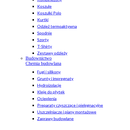
Koszule
Koszulki Polo
Kurtki
Odzież termoaktywna
Spodnie
Szorty
T-Shirty
Zestawy odzieży
Budownictwo
Chemia budowlana
Fugi i silikony
Grunty i impregnaty
Hydroizolacje
Kleje do płytek
Ocieplenia
Preparaty czyszczące i pielęgnacyjne
Uszczelniacze i piany montażowe
Zaprawy budowlane