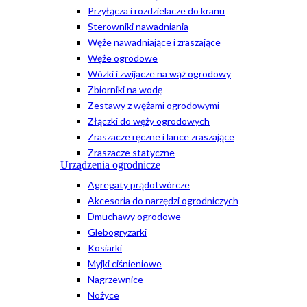
Przyłącza i rozdzielacze do kranu
Sterowniki nawadniania
Węże nawadniające i zraszające
Węże ogrodowe
Wózki i zwijacze na wąż ogrodowy
Zbiorniki na wodę
Zestawy z wężami ogrodowymi
Złączki do węży ogrodowych
Zraszacze ręczne i lance zraszające
Zraszacze statyczne
Urządzenia ogrodnicze
Agregaty prądotwórcze
Akcesoria do narzędzi ogrodniczych
Dmuchawy ogrodowe
Glebogryzarki
Kosiarki
Myjki ciśnieniowe
Nagrzewnice
Nożyce