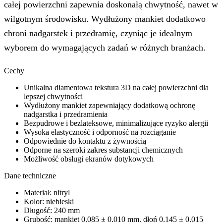
całej powierzchni zapewnia doskonałą chwytność, nawet w
wilgotnym środowisku. Wydłużony mankiet dodatkowo
chroni nadgarstek i przedramię, czyniąc je idealnym
wyborem do wymagających zadań w różnych branżach.
Cechy
Unikalna diamentowa tekstura 3D na całej powierzchni dla
lepszej chwytności
Wydłużony mankiet zapewniający dodatkową ochronę
nadgarstka i przedramienia
Bezpudrowe i bezlateksowe, minimalizujące ryzyko alergii
Wysoka elastyczność i odporność na rozciąganie
Odpowiednie do kontaktu z żywnością
Odporne na szeroki zakres substancji chemicznych
Możliwość obsługi ekranów dotykowych
Dane techniczne
Materiał: nitryl
Kolor: niebieski
Długość: 240 mm
Grubość: mankiet 0,085 ± 0,010 mm, dłoń 0,145 ± 0,015