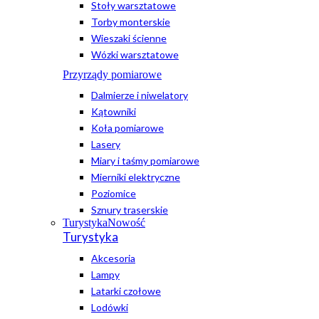
Stoły warsztatowe
Torby monterskie
Wieszaki ścienne
Wózki warsztatowe
Przyrządy pomiarowe
Dalmierze i niwelatory
Kątowniki
Koła pomiarowe
Lasery
Miary i taśmy pomiarowe
Mierniki elektryczne
Poziomice
Sznury traserskie
Turystyka
Nowość
Turystyka
Akcesoria
Lampy
Latarki czołowe
Lodówki