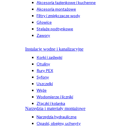
Akcesoria łazienkowe i kuchenne
Akcesoria montażowe
Filtry i zmiękczacze wody
Głowice
Stelaże podtynkowe
Zawory
Instalacje wodne i kanalizacyjne
Korki i zaślepki
Otuliny
Rury PEX
Syfony
Uszczelki
Węże
Wodomierze i liczniki
Złączki i kolanka
Narzędzia i materiały montażowe
Narzędzia hydrauliczne
Opaski, obejmy, uchwyty