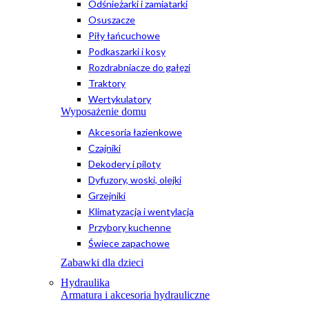
Odśnieżarki i zamiatarki
Osuszacze
Piły łańcuchowe
Podkaszarki i kosy
Rozdrabniacze do gałęzi
Traktory
Wertykulatory
Wyposażenie domu
Akcesoria łazienkowe
Czajniki
Dekodery i piloty
Dyfuzory, woski, olejki
Grzejniki
Klimatyzacja i wentylacja
Przybory kuchenne
Świece zapachowe
Zabawki dla dzieci
Hydraulika
Armatura i akcesoria hydrauliczne