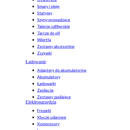
Smary i oleje
Statywy
Szyny prowadzące
Talerze szlifierskie
Tarcze do pił
Wiertła
Zestawy akcesoriów
Zszywki
Ładowanie
Adaptery do akumulatorów
Akumulatory
Ładowarki
Zasilacze
Zestawy zasilające
Elektronarzędzia
Frezarki
Klucze udarowe
Kompresory