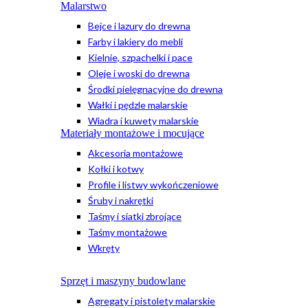
Malarstwo
Bejce i lazury do drewna
Farby i lakiery do mebli
Kielnie, szpachelki i pace
Oleje i woski do drewna
Środki pielęgnacyjne do drewna
Wałki i pędzle malarskie
Wiadra i kuwety malarskie
Materiały montażowe i mocujące
Akcesoria montażowe
Kołki i kotwy
Profile i listwy wykończeniowe
Śruby i nakrętki
Taśmy i siatki zbrojące
Taśmy montażowe
Wkręty
Sprzęt i maszyny budowlane
Agregaty i pistolety malarskie