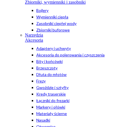
Zbiorniki, wymienniki i zasobniki
Bojlery
Wymienniki ciepła
Zasobniki ciepłej wody
Zbiorniki buforowe
Narzędzia
Akcesoria
Adaptery i uchwyty
Akcesoria do polerowania i czyszczenia
Bity i końcówki
Brzeszczoty
Dłuta do młotów
Frezy
Gwoździe i sztyfty
Kredy traserskie
Łączniki do frezarki
Markery i ołówki
Materiały ścierne
Nasadki
Otwornice