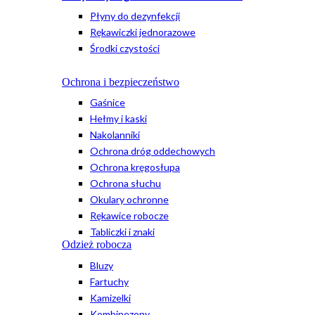
Płyny do dezynfekcji
Rękawiczki jednorazowe
Środki czystości
Ochrona i bezpieczeństwo
Gaśnice
Hełmy i kaski
Nakolanniki
Ochrona dróg oddechowych
Ochrona kręgosłupa
Ochrona słuchu
Okulary ochronne
Rękawice robocze
Tabliczki i znaki
Odzież robocza
Bluzy
Fartuchy
Kamizelki
Kombinezony