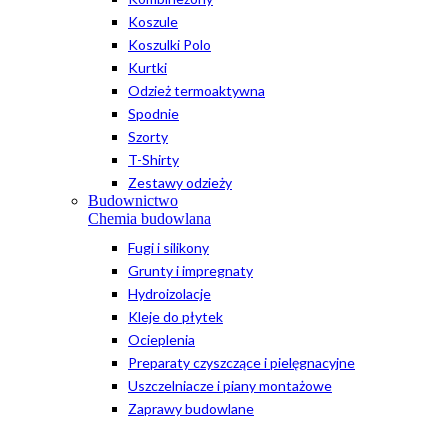
Koszule
Koszulki Polo
Kurtki
Odzież termoaktywna
Spodnie
Szorty
T-Shirty
Zestawy odzieży
Budownictwo
Chemia budowlana
Fugi i silikony
Grunty i impregnaty
Hydroizolacje
Kleje do płytek
Ocieplenia
Preparaty czyszczące i pielęgnacyjne
Uszczelniacze i piany montażowe
Zaprawy budowlane