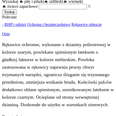
Wyszukaj
🔥 piły i pilarki
🔥 szlifierki
🔥 wiertarki
🔥 świece zapachowe
Szukaj
Polecane
-
BHP i odzież
Ochrona i bezpieczeństwo
Rękawice robocze
Opis
Rękawice ochronne, wykonane z dzianiny poliestrowej w
kolorze szarym, powlekane spienionym lateksem o
gładkiej fakturze w kolorze niebieskim. Powłoka
zastosowana w rękawicy zapewnia pewny chwyt
trzymanych narzędzi, ogranicza ślizganie się trzymanego
przedmiotu, zmniejsza wnikanie brudu. Końcówki palców
dodatkowo oblane spienionym, szorstkowanym lateksem w
kolorze czarnym. Ocieplane od strony wewnętrznej
dzianiną. Doskonałe do użytku w warunkach zimowych.