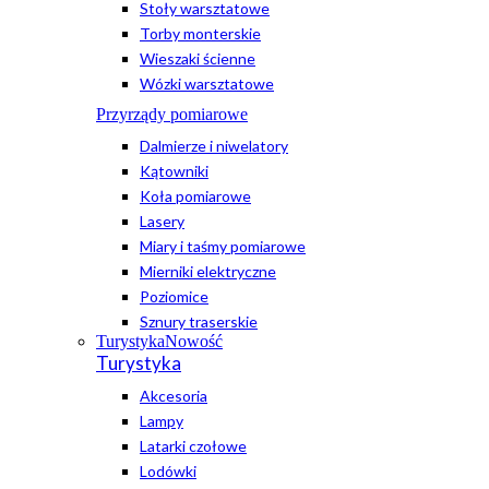
Stoły warsztatowe
Torby monterskie
Wieszaki ścienne
Wózki warsztatowe
Przyrządy pomiarowe
Dalmierze i niwelatory
Kątowniki
Koła pomiarowe
Lasery
Miary i taśmy pomiarowe
Mierniki elektryczne
Poziomice
Sznury traserskie
Turystyka
Nowość
Turystyka
Akcesoria
Lampy
Latarki czołowe
Lodówki