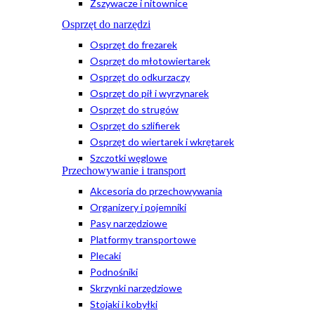
Zszywacze i nitownice
Osprzęt do narzędzi
Osprzęt do frezarek
Osprzęt do młotowiertarek
Osprzęt do odkurzaczy
Osprzęt do pił i wyrzynarek
Osprzęt do strugów
Osprzęt do szlifierek
Osprzęt do wiertarek i wkrętarek
Szczotki węglowe
Przechowywanie i transport
Akcesoria do przechowywania
Organizery i pojemniki
Pasy narzędziowe
Platformy transportowe
Plecaki
Podnośniki
Skrzynki narzędziowe
Stojaki i kobyłki