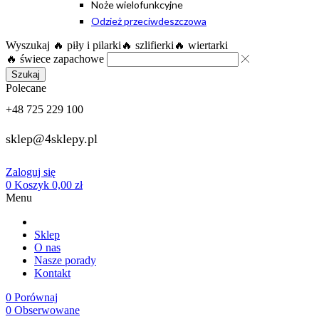
Noże wielofunkcyjne
Odzież przeciwdeszczowa
Wyszukaj
🔥 piły i pilarki
🔥 szlifierki
🔥 wiertarki
🔥 świece zapachowe
Szukaj
Polecane
+48 725 229 100
sklep@4sklepy.pl
Zaloguj się
0
Koszyk
0,00
zł
Menu
Sklep
O nas
Nasze porady
Kontakt
0
Porównaj
0
Obserwowane