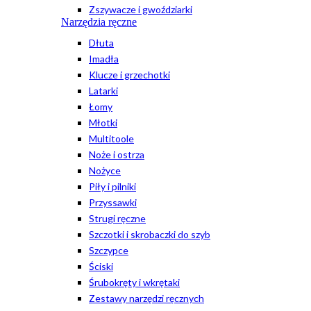
Zszywacze i gwoździarki
Narzędzia ręczne
Dłuta
Imadła
Klucze i grzechotki
Latarki
Łomy
Młotki
Multitoole
Noże i ostrza
Nożyce
Piły i pilniki
Przyssawki
Strugi ręczne
Szczotki i skrobaczki do szyb
Szczypce
Ściski
Śrubokręty i wkrętaki
Zestawy narzędzi ręcznych