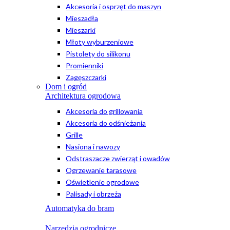
Akcesoria i osprzęt do maszyn
Mieszadła
Mieszarki
Młoty wyburzeniowe
Pistolety do silikonu
Promienniki
Zagęszczarki
Dom i ogród
Architektura ogrodowa
Akcesoria do grillowania
Akcesoria do odśnieżania
Grille
Nasiona i nawozy
Odstraszacze zwierząt i owadów
Ogrzewanie tarasowe
Oświetlenie ogrodowe
Palisady i obrzeża
Automatyka do bram
Narzędzia ogrodnicze