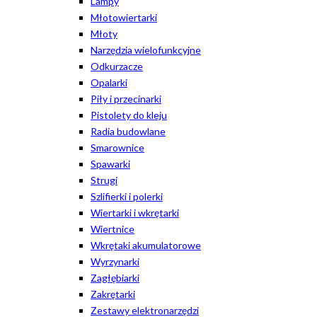
Lampy
Młotowiertarki
Młoty
Narzędzia wielofunkcyjne
Odkurzacze
Opalarki
Piły i przecinarki
Pistolety do kleju
Radia budowlane
Smarownice
Spawarki
Strugi
Szlifierki i polerki
Wiertarki i wkrętarki
Wiertnice
Wkrętaki akumulatorowe
Wyrzynarki
Zagłębiarki
Zakrętarki
Zestawy elektronarzędzi