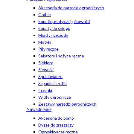
Akcesoria do narzędzi ogrodniczych
Grabie
Łopatki, motyczki, pikowniki
Łopaty do śniegu
Miotły i szczotki
Motyki
Piły ręczne
Sekatory i nożyce ręczne
Siekiery
Siewniki
Spulchniacze
Szpadle i szufle
Trzonki
Widły ogrodnicze
Zestawy narzędzi ogrodniczych
Nawadnianie
Akcesoria do pomp
Dysze do zraszaczy
Opryskiwacze ręczne