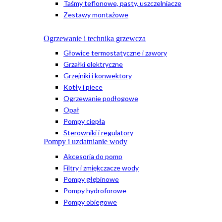
Taśmy teflonowe, pasty, uszczelniacze
Zestawy montażowe
Ogrzewanie i technika grzewcza
Głowice termostatyczne i zawory
Grzałki elektryczne
Grzejniki i konwektory
Kotły i piece
Ogrzewanie podłogowe
Opał
Pompy ciepła
Sterowniki i regulatory
Pompy i uzdatnianie wody
Akcesoria do pomp
Filtry i zmiękczacze wody
Pompy głębinowe
Pompy hydroforowe
Pompy obiegowe