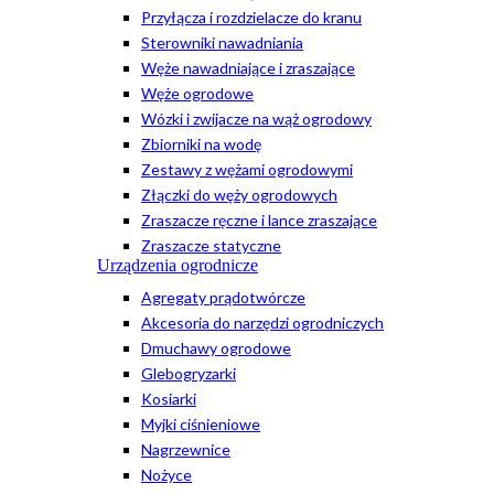
Przyłącza i rozdzielacze do kranu
Sterowniki nawadniania
Węże nawadniające i zraszające
Węże ogrodowe
Wózki i zwijacze na wąż ogrodowy
Zbiorniki na wodę
Zestawy z wężami ogrodowymi
Złączki do węży ogrodowych
Zraszacze ręczne i lance zraszające
Zraszacze statyczne
Urządzenia ogrodnicze
Agregaty prądotwórcze
Akcesoria do narzędzi ogrodniczych
Dmuchawy ogrodowe
Glebogryzarki
Kosiarki
Myjki ciśnieniowe
Nagrzewnice
Nożyce