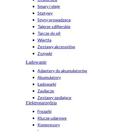
Smary i oleje
Statywy
Szyny prowadzące
Talerze szlifierskie
Tarcze do pił
Wiertła
Zestawy akcesoriów
Zszywki
Ładowanie
Adaptery do akumulatorów
Akumulatory
Ładowarki
Zasilacze
Zestawy zasilające
Elektronarzędzia
Frezarki
Klucze udarowe
Kompresory