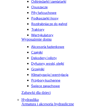
Odśnieżarki i zamiatarki
Osuszacze
Piły łańcuchowe
Podkaszarki i kosy
Rozdrabniacze do gałęzi
Traktory
Wertykulatory
Wyposażenie domu
Akcesoria łazienkowe
Czajniki
Dekodery i piloty
Dyfuzory, woski, olejki
Grzejniki
Klimatyzacja i wentylacja
Przybory kuchenne
Świece zapachowe
Zabawki dla dzieci
Hydraulika
Armatura i akcesoria hydrauliczne