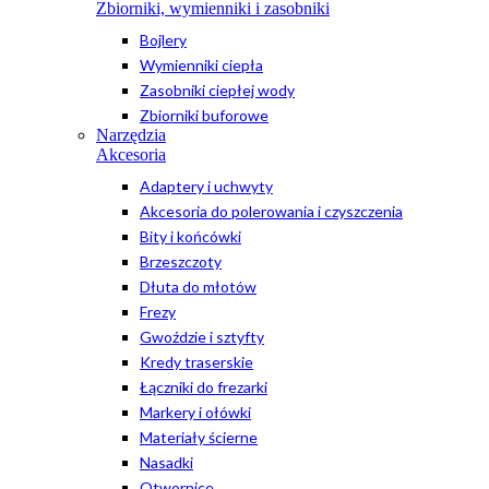
Zbiorniki, wymienniki i zasobniki
Bojlery
Wymienniki ciepła
Zasobniki ciepłej wody
Zbiorniki buforowe
Narzędzia
Akcesoria
Adaptery i uchwyty
Akcesoria do polerowania i czyszczenia
Bity i końcówki
Brzeszczoty
Dłuta do młotów
Frezy
Gwoździe i sztyfty
Kredy traserskie
Łączniki do frezarki
Markery i ołówki
Materiały ścierne
Nasadki
Otwornice