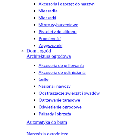
Akcesoria i osprzęt do maszyn
Mieszadła
Mieszarki
Młoty wyburzeniowe
Pistolety do silikonu
Promienniki
Zagęszczarki
Dom i ogród
Architektura ogrodowa
Akcesoria do grillowania
Akcesoria do odśnieżania
Grille
Nasiona i nawozy
Odstraszacze zwierząt i owadów
Ogrzewanie tarasowe
Oświetlenie ogrodowe
Palisady i obrzeża
Automatyka do bram
Narzędzia ogrodnicze