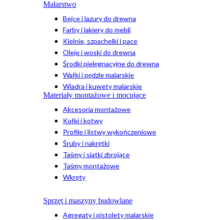
Malarstwo
Bejce i lazury do drewna
Farby i lakiery do mebli
Kielnie, szpachelki i pace
Oleje i woski do drewna
Środki pielęgnacyjne do drewna
Wałki i pędzle malarskie
Wiadra i kuwety malarskie
Materiały montażowe i mocujące
Akcesoria montażowe
Kołki i kotwy
Profile i listwy wykończeniowe
Śruby i nakrętki
Taśmy i siatki zbrojące
Taśmy montażowe
Wkręty
Sprzęt i maszyny budowlane
Agregaty i pistolety malarskie