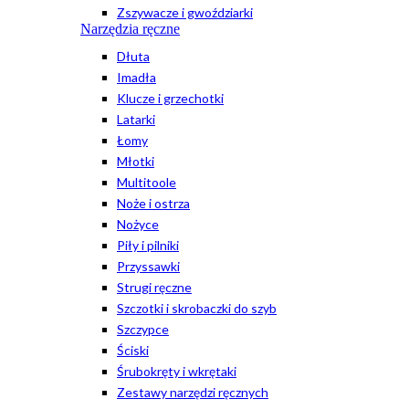
Zszywacze i gwoździarki
Narzędzia ręczne
Dłuta
Imadła
Klucze i grzechotki
Latarki
Łomy
Młotki
Multitoole
Noże i ostrza
Nożyce
Piły i pilniki
Przyssawki
Strugi ręczne
Szczotki i skrobaczki do szyb
Szczypce
Ściski
Śrubokręty i wkrętaki
Zestawy narzędzi ręcznych