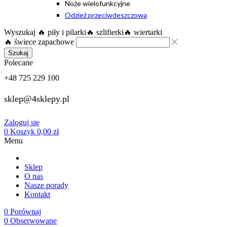
Noże wielofunkcyjne
Odzież przeciwdeszczowa
Wyszukaj
🔥 piły i pilarki
🔥 szlifierki
🔥 wiertarki
🔥 świece zapachowe
Szukaj
Polecane
+48 725 229 100
sklep@4sklepy.pl
Zaloguj się
0
Koszyk
0,00
zł
Menu
Sklep
O nas
Nasze porady
Kontakt
0
Porównaj
0
Obserwowane