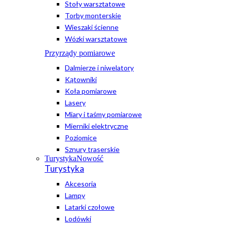
Stoły warsztatowe
Torby monterskie
Wieszaki ścienne
Wózki warsztatowe
Przyrządy pomiarowe
Dalmierze i niwelatory
Kątowniki
Koła pomiarowe
Lasery
Miary i taśmy pomiarowe
Mierniki elektryczne
Poziomice
Sznury traserskie
Turystyka
Nowość
Turystyka
Akcesoria
Lampy
Latarki czołowe
Lodówki