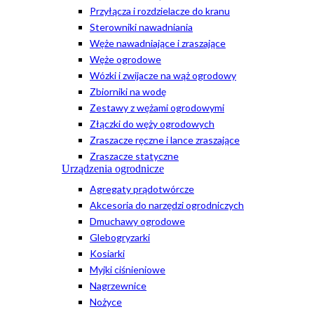
Przyłącza i rozdzielacze do kranu
Sterowniki nawadniania
Węże nawadniające i zraszające
Węże ogrodowe
Wózki i zwijacze na wąż ogrodowy
Zbiorniki na wodę
Zestawy z wężami ogrodowymi
Złączki do węży ogrodowych
Zraszacze ręczne i lance zraszające
Zraszacze statyczne
Urządzenia ogrodnicze
Agregaty prądotwórcze
Akcesoria do narzędzi ogrodniczych
Dmuchawy ogrodowe
Glebogryzarki
Kosiarki
Myjki ciśnieniowe
Nagrzewnice
Nożyce