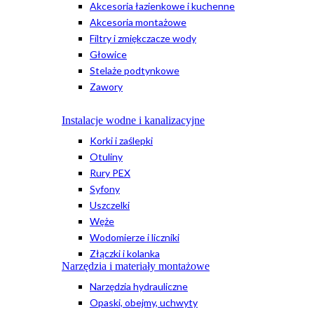
Akcesoria łazienkowe i kuchenne
Akcesoria montażowe
Filtry i zmiękczacze wody
Głowice
Stelaże podtynkowe
Zawory
Instalacje wodne i kanalizacyjne
Korki i zaślepki
Otuliny
Rury PEX
Syfony
Uszczelki
Węże
Wodomierze i liczniki
Złączki i kolanka
Narzędzia i materiały montażowe
Narzędzia hydrauliczne
Opaski, obejmy, uchwyty