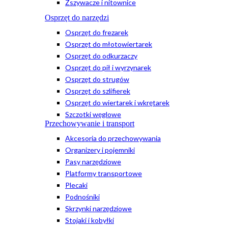
Zszywacze i nitownice
Osprzęt do narzędzi
Osprzęt do frezarek
Osprzęt do młotowiertarek
Osprzęt do odkurzaczy
Osprzęt do pił i wyrzynarek
Osprzęt do strugów
Osprzęt do szlifierek
Osprzęt do wiertarek i wkrętarek
Szczotki węglowe
Przechowywanie i transport
Akcesoria do przechowywania
Organizery i pojemniki
Pasy narzędziowe
Platformy transportowe
Plecaki
Podnośniki
Skrzynki narzędziowe
Stojaki i kobyłki