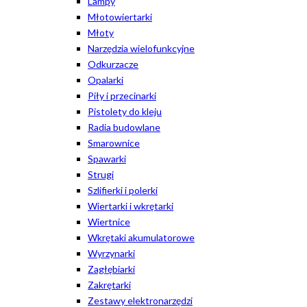
Lampy
Młotowiertarki
Młoty
Narzędzia wielofunkcyjne
Odkurzacze
Opalarki
Piły i przecinarki
Pistolety do kleju
Radia budowlane
Smarownice
Spawarki
Strugi
Szlifierki i polerki
Wiertarki i wkrętarki
Wiertnice
Wkrętaki akumulatorowe
Wyrzynarki
Zagłębiarki
Zakrętarki
Zestawy elektronarzędzi