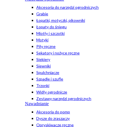
Akcesoria do narzędzi ogrodniczych
Grabie
Łopatki, motyczki, pikowniki
Łopaty do śniegu
Miotły i szczotki
Motyki
Piły ręczne
Sekatory i nożyce ręczne
Siekiery
Siewniki
Spulchniacze
Szpadle i szufle
Trzonki
Widły ogrodnicze
Zestawy narzędzi ogrodniczych
Nawadnianie
Akcesoria do pomp
Dysze do zraszaczy
Opryskiwacze ręczne