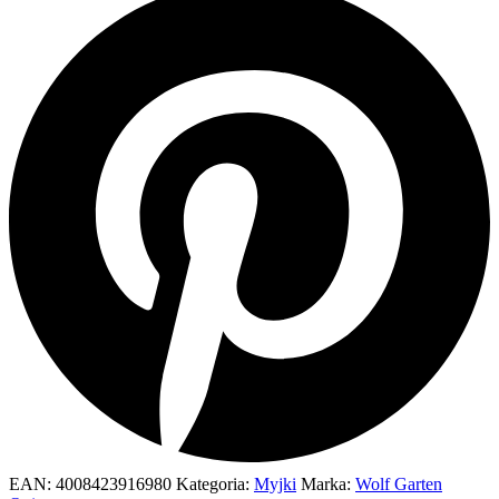
EAN:
4008423916980
Kategoria:
Myjki
Marka:
Wolf Garten