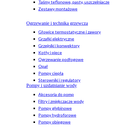
Taśmy teflonowe, pasty, uszczelniacze
Zestawy montażowe
Ogrzewanie i technika grzewcza
Głowice termostatyczne i zawory
Grzałki elektryczne
Grzejniki i konwektory
Kotły i piece
Ogrzewanie podłogowe
Opał
Pompy ciepła
Sterowniki i regulatory
Pompy i uzdatnianie wody
Akcesoria do pomp
Filtry i zmiękczacze wody
Pompy głębinowe
Pompy hydroforowe
Pompy obiegowe