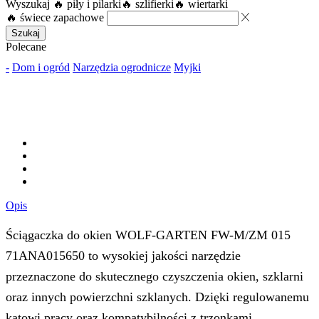
Wyszukaj
🔥 piły i pilarki
🔥 szlifierki
🔥 wiertarki
🔥 świece zapachowe
Szukaj
Polecane
-
Dom i ogród
Narzędzia ogrodnicze
Myjki
Opis
Ściągaczka do okien WOLF-GARTEN FW-M/ZM 015
71ANA015650 to wysokiej jakości narzędzie
przeznaczone do skutecznego czyszczenia okien, szklarni
oraz innych powierzchni szklanych. Dzięki regulowanemu
kątowi pracy oraz kompatybilności z trzonkami