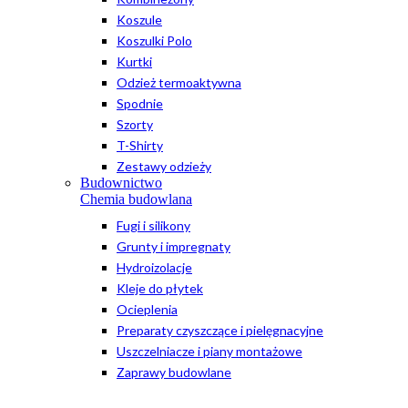
Koszule
Koszulki Polo
Kurtki
Odzież termoaktywna
Spodnie
Szorty
T-Shirty
Zestawy odzieży
Budownictwo
Chemia budowlana
Fugi i silikony
Grunty i impregnaty
Hydroizolacje
Kleje do płytek
Ocieplenia
Preparaty czyszczące i pielęgnacyjne
Uszczelniacze i piany montażowe
Zaprawy budowlane