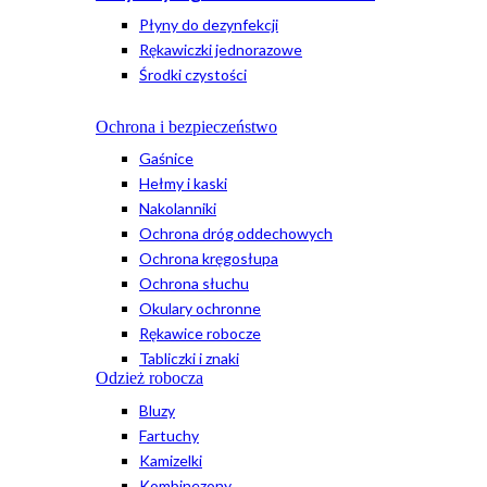
Płyny do dezynfekcji
Rękawiczki jednorazowe
Środki czystości
Ochrona i bezpieczeństwo
Gaśnice
Hełmy i kaski
Nakolanniki
Ochrona dróg oddechowych
Ochrona kręgosłupa
Ochrona słuchu
Okulary ochronne
Rękawice robocze
Tabliczki i znaki
Odzież robocza
Bluzy
Fartuchy
Kamizelki
Kombinezony