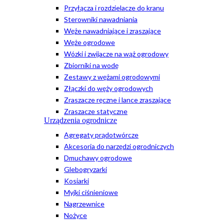
Przyłącza i rozdzielacze do kranu
Sterowniki nawadniania
Węże nawadniające i zraszające
Węże ogrodowe
Wózki i zwijacze na wąż ogrodowy
Zbiorniki na wodę
Zestawy z wężami ogrodowymi
Złączki do węży ogrodowych
Zraszacze ręczne i lance zraszające
Zraszacze statyczne
Urządzenia ogrodnicze
Agregaty prądotwórcze
Akcesoria do narzędzi ogrodniczych
Dmuchawy ogrodowe
Glebogryzarki
Kosiarki
Myjki ciśnieniowe
Nagrzewnice
Nożyce