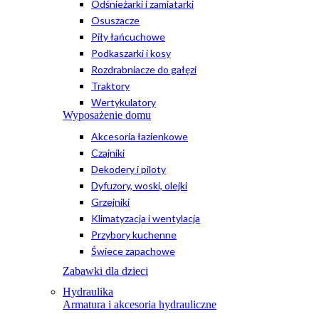
Odśnieżarki i zamiatarki
Osuszacze
Piły łańcuchowe
Podkaszarki i kosy
Rozdrabniacze do gałęzi
Traktory
Wertykulatory
Wyposażenie domu
Akcesoria łazienkowe
Czajniki
Dekodery i piloty
Dyfuzory, woski, olejki
Grzejniki
Klimatyzacja i wentylacja
Przybory kuchenne
Świece zapachowe
Zabawki dla dzieci
Hydraulika
Armatura i akcesoria hydrauliczne