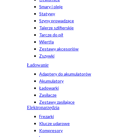
Smary i oleje
Statywy
Szyny prowadzące
Talerze szlifierskie
Tarcze do pił
Wiertła
Zestawy akcesoriów
Zszywki
Ładowanie
Adaptery do akumulatorów
Akumulatory
Ładowarki
Zasilacze
Zestawy zasilające
Elektronarzędzia
Frezarki
Klucze udarowe
Kompresory