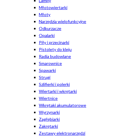
Lampy
Młotowiertarki
Młoty
Narzędzia wielofunkcyjne
Odkurzacze
Opalarki
Piły i przecinarki
Pistolety do kleju
Radia budowlane
Smarownice
Spawarki
Strugi
Szlifierki i polerki
Wiertarki i wkrętarki
Wiertnice
Wkrętaki akumulatorowe
Wyrzynarki
Zagłębiarki
Zakrętarki
Zestawy elektronarzędzi