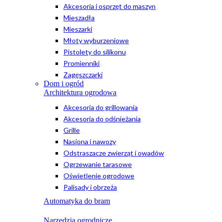
Akcesoria i osprzęt do maszyn
Mieszadła
Mieszarki
Młoty wyburzeniowe
Pistolety do silikonu
Promienniki
Zagęszczarki
Dom i ogród
Architektura ogrodowa
Akcesoria do grillowania
Akcesoria do odśnieżania
Grille
Nasiona i nawozy
Odstraszacze zwierząt i owadów
Ogrzewanie tarasowe
Oświetlenie ogrodowe
Palisady i obrzeża
Automatyka do bram
Narzędzia ogrodnicze