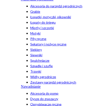
Akcesoria do narzędzi ogrodniczych
Grabie
Łopatki, motyczki, pikowniki
Łopaty do śniegu
Miotły i szczotki
Motyki
Piły ręczne
Sekatory i nożyce ręczne
Siekiery
Siewniki
Spulchniacze
Szpadle i szufle
Trzonki
Widły ogrodnicze
Zestawy narzędzi ogrodniczych
Nawadnianie
Akcesoria do pomp
Dysze do zraszaczy
Opryskiwacze ręczne