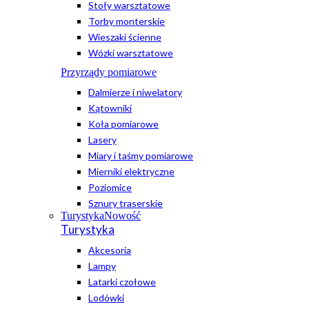
Stoły warsztatowe
Torby monterskie
Wieszaki ścienne
Wózki warsztatowe
Przyrządy pomiarowe
Dalmierze i niwelatory
Kątowniki
Koła pomiarowe
Lasery
Miary i taśmy pomiarowe
Mierniki elektryczne
Poziomice
Sznury traserskie
Turystyka
Nowość
Turystyka
Akcesoria
Lampy
Latarki czołowe
Lodówki