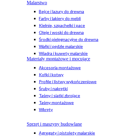
Malarstwo
Bejce i lazury do drewna
Farby i lakiery do mebli
Kielnie, szpachelki i pace
Oleje i woski do drewna
Środki pielęgnacyjne do drewna
Wałki i pędzle malarskie
Wiadra i kuwety malarskie
Materiały montażowe i mocujące
Akcesoria montażowe
Kołki i kotwy
Profile i listwy wykończeniowe
Śruby i nakrętki
Taśmy i siatki zbrojące
Taśmy montażowe
Wkręty
Sprzęt i maszyny budowlane
Agregaty i pistolety malarskie