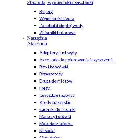
Zbiorniki, wymienniki i zasobniki
Bojlery
Wymienniki ciepła
Zasobniki ciepłej wody
Zbiorniki buforowe
Narzędzia
Akcesoria
Adaptery i uchwyty
Akcesoria do polerowania i czyszczenia
Bity i końcówki
Brzeszczoty
Dłuta do młotów
Frezy
Gwoździe i sztyfty
Kredy traserskie
Łączniki do frezarki
Markery i ołówki
Materiały ścierne
Nasadki
Otwornice