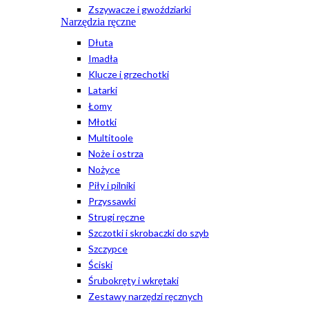
Zszywacze i gwoździarki
Narzędzia ręczne
Dłuta
Imadła
Klucze i grzechotki
Latarki
Łomy
Młotki
Multitoole
Noże i ostrza
Nożyce
Piły i pilniki
Przyssawki
Strugi ręczne
Szczotki i skrobaczki do szyb
Szczypce
Ściski
Śrubokręty i wkrętaki
Zestawy narzędzi ręcznych