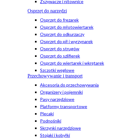
Zszywacze i nitownice
Osprzęt do narzędzi
Osprzęt do frezarek
Osprzęt do młotowiertarek
Osprzęt do odkurzaczy
Osprzęt do pił i wyrzynarek
Osprzęt do strugów
Osprzęt do szlifierek
Osprzęt do wiertarek i wkrętarek
Szczotki węglowe
Przechowywanie i transport
Akcesoria do przechowywania
Organizery i pojemniki
Pasy narzędziowe
Platformy transportowe
Plecaki
Podnośniki
Skrzynki narzędziowe
Stojaki i kobyłki