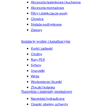
Akcesoria łazienkowe i kuchenne
Akcesoria montażowe
Filtry i zmiękczacze wody
Głowice
Stelaże podtynkowe
Zawory
Instalacje wodne i kanalizacyjne
Korki i zaślepki
Otuliny
Rury PEX
Syfony
Uszczelki
Węże
Wodomierze i liczniki
Złączki i kolanka
Narzędzia i materiały montażowe
Narzędzia hydrauliczne
Opaski, obejmy, uchwyty