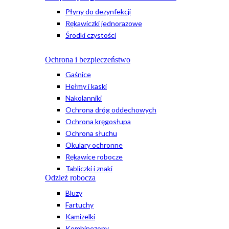
Płyny do dezynfekcji
Rękawiczki jednorazowe
Środki czystości
Ochrona i bezpieczeństwo
Gaśnice
Hełmy i kaski
Nakolanniki
Ochrona dróg oddechowych
Ochrona kręgosłupa
Ochrona słuchu
Okulary ochronne
Rękawice robocze
Tabliczki i znaki
Odzież robocza
Bluzy
Fartuchy
Kamizelki
Kombinezony