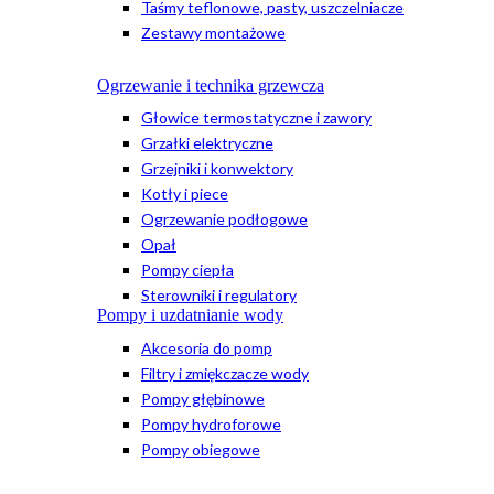
Taśmy teflonowe, pasty, uszczelniacze
Zestawy montażowe
Ogrzewanie i technika grzewcza
Głowice termostatyczne i zawory
Grzałki elektryczne
Grzejniki i konwektory
Kotły i piece
Ogrzewanie podłogowe
Opał
Pompy ciepła
Sterowniki i regulatory
Pompy i uzdatnianie wody
Akcesoria do pomp
Filtry i zmiękczacze wody
Pompy głębinowe
Pompy hydroforowe
Pompy obiegowe