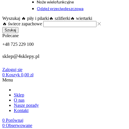
Noże wielofunkcyjne
Odzież przeciwdeszczowa
Wyszukaj
🔥 piły i pilarki
🔥 szlifierki
🔥 wiertarki
🔥 świece zapachowe
Szukaj
Polecane
+48 725 229 100
sklep@4sklepy.pl
Zaloguj się
0
Koszyk
0,00
zł
Menu
Sklep
O nas
Nasze porady
Kontakt
0
Porównaj
0
Obserwowane