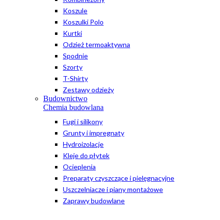
Koszule
Koszulki Polo
Kurtki
Odzież termoaktywna
Spodnie
Szorty
T-Shirty
Zestawy odzieży
Budownictwo
Chemia budowlana
Fugi i silikony
Grunty i impregnaty
Hydroizolacje
Kleje do płytek
Ocieplenia
Preparaty czyszczące i pielęgnacyjne
Uszczelniacze i piany montażowe
Zaprawy budowlane