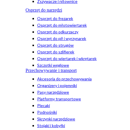
Zszywacze i nitownice
Osprzęt do narzędzi
Osprzęt do frezarek
Osprzęt do młotowiertarek
Osprzęt do odkurzaczy
Osprzęt do pił i wyrzynarek
Osprzęt do strugów
Osprzęt do szlifierek
Osprzęt do wiertarek i wkrętarek
Szczotki węglowe
Przechowywanie i transport
Akcesoria do przechowywania
Organizery i pojemniki
Pasy narzędziowe
Platformy transportowe
Plecaki
Podnośniki
Skrzynki narzędziowe
Stojaki i kobyłki