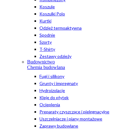
Koszule
Koszulki Polo
Kurtki
Odzież termoaktywna
Spodnie
Szorty
T-Shirty
Zestawy odzieży
Budownictwo
Chemia budowlana
Fugi i silikony
Grunty i impregnaty
Hydroizolacje
Kleje do płytek
Ocieplenia
Preparaty czyszczące i pielęgnacyjne
Uszczelniacze i piany montażowe
Zaprawy budowlane