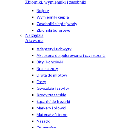
Zbiorniki, wymienniki i zasobniki
Bojlery
Wymienniki ciepła
Zasobniki ciepłej wody
Zbiorniki buforowe
Narzędzia
Akcesoria
Adaptery i uchwyty
Akcesoria do polerowania i czyszczenia
Bity i końcówki
Brzeszczoty
Dłuta do młotów
Frezy
Gwoździe i sztyfty
Kredy traserskie
Łączniki do frezarki
Markery i ołówki
Materiały ścierne
Nasadki
Otwornice