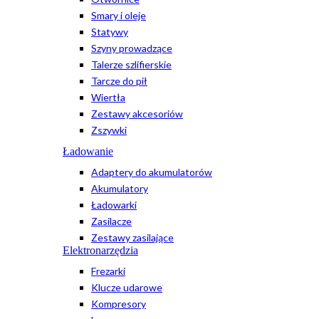
Smary i oleje
Statywy
Szyny prowadzące
Talerze szlifierskie
Tarcze do pił
Wiertła
Zestawy akcesoriów
Zszywki
Ładowanie
Adaptery do akumulatorów
Akumulatory
Ładowarki
Zasilacze
Zestawy zasilające
Elektronarzędzia
Frezarki
Klucze udarowe
Kompresory