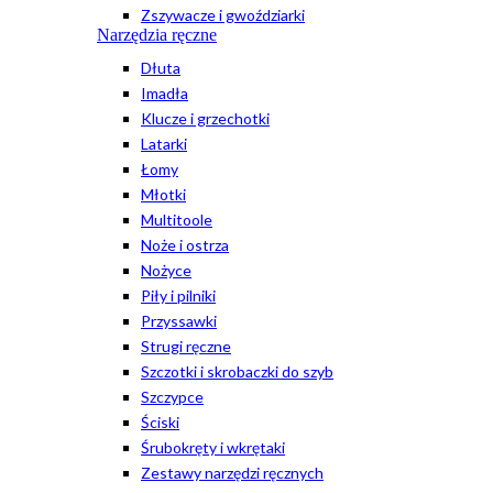
Zszywacze i gwoździarki
Narzędzia ręczne
Dłuta
Imadła
Klucze i grzechotki
Latarki
Łomy
Młotki
Multitoole
Noże i ostrza
Nożyce
Piły i pilniki
Przyssawki
Strugi ręczne
Szczotki i skrobaczki do szyb
Szczypce
Ściski
Śrubokręty i wkrętaki
Zestawy narzędzi ręcznych