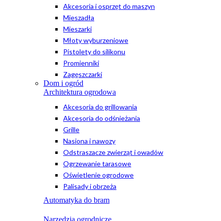
Akcesoria i osprzęt do maszyn
Mieszadła
Mieszarki
Młoty wyburzeniowe
Pistolety do silikonu
Promienniki
Zagęszczarki
Dom i ogród
Architektura ogrodowa
Akcesoria do grillowania
Akcesoria do odśnieżania
Grille
Nasiona i nawozy
Odstraszacze zwierząt i owadów
Ogrzewanie tarasowe
Oświetlenie ogrodowe
Palisady i obrzeża
Automatyka do bram
Narzędzia ogrodnicze