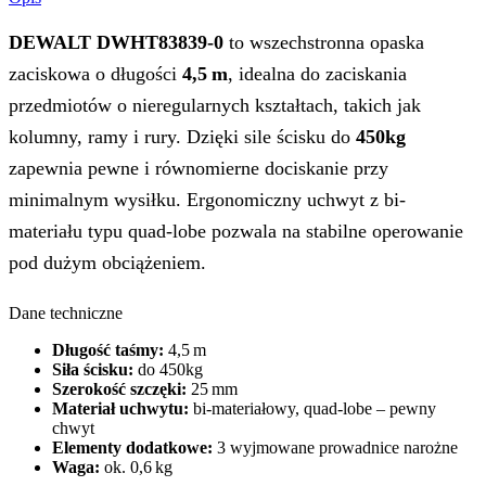
DEWALT DWHT83839‑0
to wszechstronna opaska
zaciskowa o długości
4,5 m
, idealna do zaciskania
przedmiotów o nieregularnych kształtach, takich jak
kolumny, ramy i rury. Dzięki sile ścisku do
450kg
zapewnia pewne i równomierne dociskanie przy
minimalnym wysiłku. Ergonomiczny uchwyt z bi-
materiału typu quad‑lobe pozwala na stabilne operowanie
pod dużym obciążeniem.
Dane techniczne
Długość taśmy:
4,5 m
Siła ścisku:
do 450kg
Szerokość szczęki:
25 mm
Materiał uchwytu:
bi-materiałowy, quad‑lobe – pewny
chwyt
Elementy dodatkowe:
3 wyjmowane prowadnice narożne
Waga:
ok. 0,6 kg