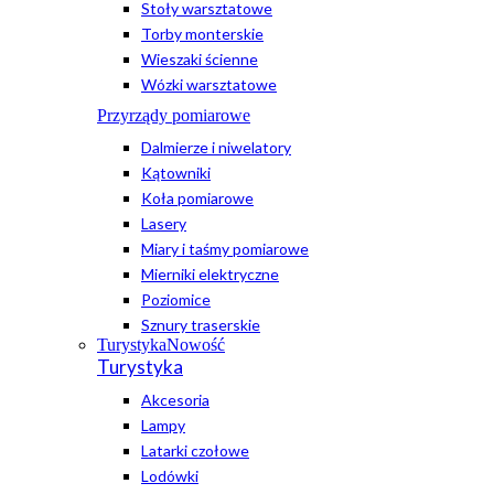
Stoły warsztatowe
Torby monterskie
Wieszaki ścienne
Wózki warsztatowe
Przyrządy pomiarowe
Dalmierze i niwelatory
Kątowniki
Koła pomiarowe
Lasery
Miary i taśmy pomiarowe
Mierniki elektryczne
Poziomice
Sznury traserskie
Turystyka
Nowość
Turystyka
Akcesoria
Lampy
Latarki czołowe
Lodówki