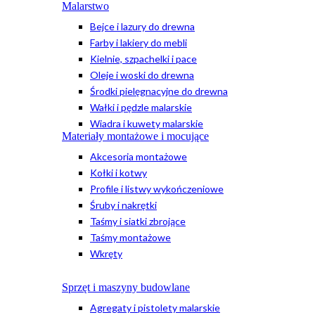
Malarstwo
Bejce i lazury do drewna
Farby i lakiery do mebli
Kielnie, szpachelki i pace
Oleje i woski do drewna
Środki pielęgnacyjne do drewna
Wałki i pędzle malarskie
Wiadra i kuwety malarskie
Materiały montażowe i mocujące
Akcesoria montażowe
Kołki i kotwy
Profile i listwy wykończeniowe
Śruby i nakrętki
Taśmy i siatki zbrojące
Taśmy montażowe
Wkręty
Sprzęt i maszyny budowlane
Agregaty i pistolety malarskie