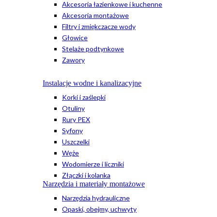
Akcesoria łazienkowe i kuchenne
Akcesoria montażowe
Filtry i zmiękczacze wody
Głowice
Stelaże podtynkowe
Zawory
Instalacje wodne i kanalizacyjne
Korki i zaślepki
Otuliny
Rury PEX
Syfony
Uszczelki
Węże
Wodomierze i liczniki
Złączki i kolanka
Narzędzia i materiały montażowe
Narzędzia hydrauliczne
Opaski, obejmy, uchwyty