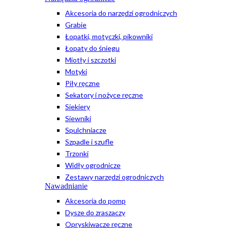
Akcesoria do narzędzi ogrodniczych
Grabie
Łopatki, motyczki, pikowniki
Łopaty do śniegu
Miotły i szczotki
Motyki
Piły ręczne
Sekatory i nożyce ręczne
Siekiery
Siewniki
Spulchniacze
Szpadle i szufle
Trzonki
Widły ogrodnicze
Zestawy narzędzi ogrodniczych
Nawadnianie
Akcesoria do pomp
Dysze do zraszaczy
Opryskiwacze ręczne