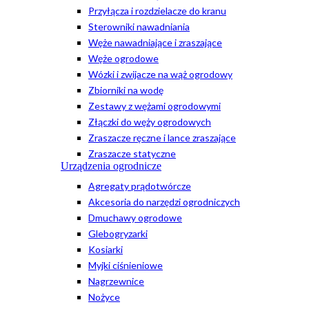
Przyłącza i rozdzielacze do kranu
Sterowniki nawadniania
Węże nawadniające i zraszające
Węże ogrodowe
Wózki i zwijacze na wąż ogrodowy
Zbiorniki na wodę
Zestawy z wężami ogrodowymi
Złączki do węży ogrodowych
Zraszacze ręczne i lance zraszające
Zraszacze statyczne
Urządzenia ogrodnicze
Agregaty prądotwórcze
Akcesoria do narzędzi ogrodniczych
Dmuchawy ogrodowe
Glebogryzarki
Kosiarki
Myjki ciśnieniowe
Nagrzewnice
Nożyce