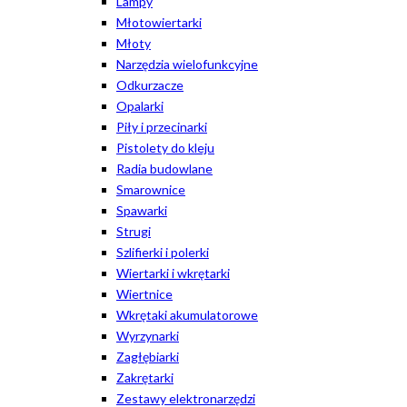
Lampy
Młotowiertarki
Młoty
Narzędzia wielofunkcyjne
Odkurzacze
Opalarki
Piły i przecinarki
Pistolety do kleju
Radia budowlane
Smarownice
Spawarki
Strugi
Szlifierki i polerki
Wiertarki i wkrętarki
Wiertnice
Wkrętaki akumulatorowe
Wyrzynarki
Zagłębiarki
Zakrętarki
Zestawy elektronarzędzi