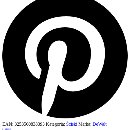
EAN:
3253560838393
Kategoria:
Ściski
Marka:
DeWalt
Opis