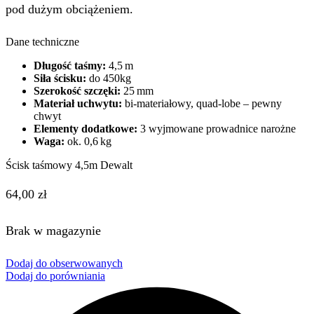
pod dużym obciążeniem.
Dane techniczne
Długość taśmy:
4,5 m
Siła ścisku:
do 450kg
Szerokość szczęki:
25 mm
Materiał uchwytu:
bi-materiałowy, quad‑lobe – pewny
chwyt
Elementy dodatkowe:
3 wyjmowane prowadnice narożne
Waga:
ok. 0,6 kg
Ścisk taśmowy 4,5m Dewalt
64,00
zł
Brak w magazynie
Dodaj do obserwowanych
Dodaj do porówniania