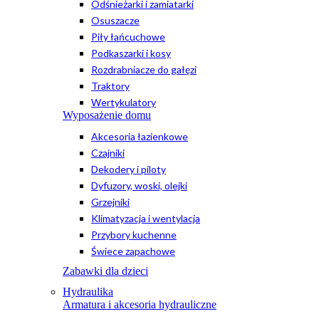
Odśnieżarki i zamiatarki
Osuszacze
Piły łańcuchowe
Podkaszarki i kosy
Rozdrabniacze do gałęzi
Traktory
Wertykulatory
Wyposażenie domu
Akcesoria łazienkowe
Czajniki
Dekodery i piloty
Dyfuzory, woski, olejki
Grzejniki
Klimatyzacja i wentylacja
Przybory kuchenne
Świece zapachowe
Zabawki dla dzieci
Hydraulika
Armatura i akcesoria hydrauliczne