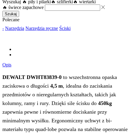
Wyszukaj
🔥 piły i pilarki
🔥 szlifierki
🔥 wiertarki
🔥 świece zapachowe
Szukaj
Polecane
-
Narzędzia
Narzędzia ręczne
Ściski
Opis
DEWALT DWHT83839‑0
to wszechstronna opaska
zaciskowa o długości
4,5 m
, idealna do zaciskania
przedmiotów o nieregularnych kształtach, takich jak
kolumny, ramy i rury. Dzięki sile ścisku do
450kg
zapewnia pewne i równomierne dociskanie przy
minimalnym wysiłku. Ergonomiczny uchwyt z bi-
materiału typu quad‑lobe pozwala na stabilne operowanie