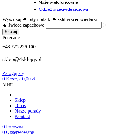
Noże wielofunkcyjne
Odzież przeciwdeszczowa
Wyszukaj
🔥 piły i pilarki
🔥 szlifierki
🔥 wiertarki
🔥 świece zapachowe
Szukaj
Polecane
+48 725 229 100
sklep@4sklepy.pl
Zaloguj się
0
Koszyk
0,00
zł
Menu
Sklep
O nas
Nasze porady
Kontakt
0
Porównaj
0
Obserwowane