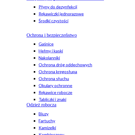
Płyny do dezynfekcji
Rękawiczki jednorazowe
Środki czystości
Ochrona i bezpieczeństwo
Gaśnice
Hełmy i kaski
Nakolanniki
Ochrona dróg oddechowych
Ochrona kręgosłupa
Ochrona słuchu
Okulary ochronne
Rękawice robocze
Tabliczki i znaki
Odzież robocza
Bluzy
Fartuchy
Kamizelki
Kombinezony