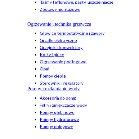
Taśmy teflonowe, pasty, uszczelniacze
Zestawy montażowe
Ogrzewanie i technika grzewcza
Głowice termostatyczne i zawory
Grzałki elektryczne
Grzejniki i konwektory
Kotły i piece
Ogrzewanie podłogowe
Opał
Pompy ciepła
Sterowniki i regulatory
Pompy i uzdatnianie wody
Akcesoria do pomp
Filtry i zmiękczacze wody
Pompy głębinowe
Pompy hydroforowe
Pompy obiegowe