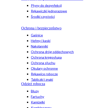
Płyny do dezynfekcji
Rękawiczki jednorazowe
Środki czystości
Ochrona i bezpieczeństwo
Gaśnice
Hełmy i kaski
Nakolanniki
Ochrona dróg oddechowych
Ochrona kręgosłupa
Ochrona słuchu
Okulary ochronne
Rękawice robocze
Tabliczki i znaki
Odzież robocza
Bluzy
Fartuchy
Kamizelki
Kombinezony