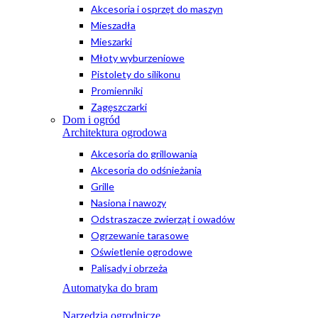
Akcesoria i osprzęt do maszyn
Mieszadła
Mieszarki
Młoty wyburzeniowe
Pistolety do silikonu
Promienniki
Zagęszczarki
Dom i ogród
Architektura ogrodowa
Akcesoria do grillowania
Akcesoria do odśnieżania
Grille
Nasiona i nawozy
Odstraszacze zwierząt i owadów
Ogrzewanie tarasowe
Oświetlenie ogrodowe
Palisady i obrzeża
Automatyka do bram
Narzędzia ogrodnicze