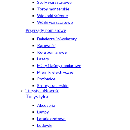
Stoły warsztatowe
Torby monterskie
Wieszaki ścienne
Wózki warsztatowe
Przyrządy pomiarowe
Dalmierze i niwelatory
Kątowniki
Koła pomiarowe
Lasery
Miary i taśmy pomiarowe
Mierniki elektryczne
Poziomice
Sznury traserskie
Turystyka
Nowość
Turystyka
Akcesoria
Lampy
Latarki czołowe
Lodówki