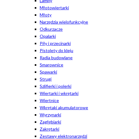
Lampy
Młotowiertarki
Młoty
Narzędzia wielofunkcyjne
Odkurzacze
Opalarki
Piły i przecinarki
Pistolety do kleju
Radia budowlane
Smarownice
Spawarki
Strugi
Szlifierki i polerki
Wiertarki i wkrętarki
Wiertnice
Wkrętaki akumulatorowe
Wyrzynarki
Zagłębiarki
Zakrętarki
Zestawy elektronarzędzi