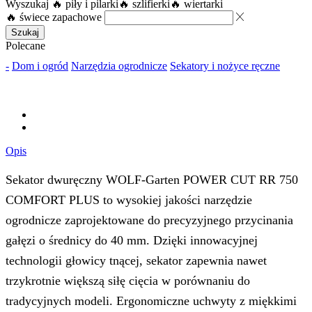
Wyszukaj
🔥 piły i pilarki
🔥 szlifierki
🔥 wiertarki
🔥 świece zapachowe
Szukaj
Polecane
-
Dom i ogród
Narzędzia ogrodnicze
Sekatory i nożyce ręczne
Opis
Sekator dwuręczny WOLF-Garten POWER CUT RR 750
COMFORT PLUS to wysokiej jakości narzędzie
ogrodnicze zaprojektowane do precyzyjnego przycinania
gałęzi o średnicy do 40 mm. Dzięki innowacyjnej
technologii głowicy tnącej, sekator zapewnia nawet
trzykrotnie większą siłę cięcia w porównaniu do
tradycyjnych modeli. Ergonomiczne uchwyty z miękkimi