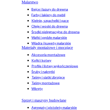
Malarstwo
Bejce i lazury do drewna
Farby i lakiery do mebli
Kielnie, szpachelki i pace
Oleje i woski do drewna
Środki pielęgnacyjne do drewna
Wałki i pędzle malarskie
Wiadra i kuwety malarskie
Materiały montażowe i mocujące
Akcesoria montażowe
Kołki i kotwy
Profile i listwy wykończeniowe
Śruby i nakrętki
Taśmy i siatki zbrojące
Taśmy montażowe
Wkręty
Sprzęt i maszyny budowlane
Agregaty i pistolety malarskie