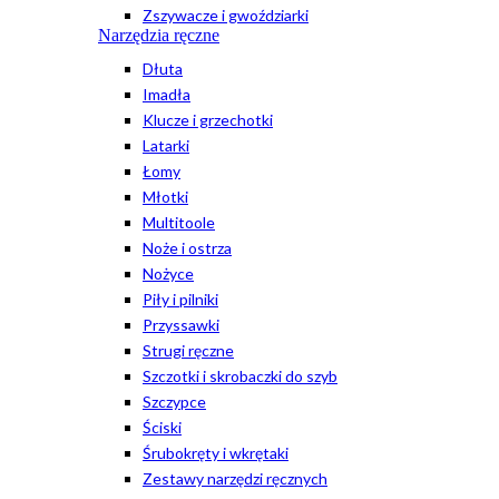
Zszywacze i gwoździarki
Narzędzia ręczne
Dłuta
Imadła
Klucze i grzechotki
Latarki
Łomy
Młotki
Multitoole
Noże i ostrza
Nożyce
Piły i pilniki
Przyssawki
Strugi ręczne
Szczotki i skrobaczki do szyb
Szczypce
Ściski
Śrubokręty i wkrętaki
Zestawy narzędzi ręcznych