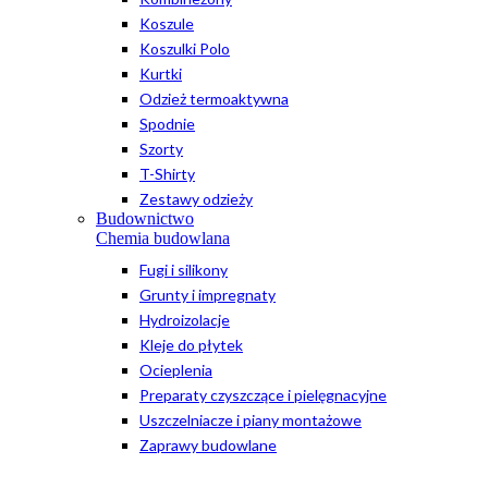
Koszule
Koszulki Polo
Kurtki
Odzież termoaktywna
Spodnie
Szorty
T-Shirty
Zestawy odzieży
Budownictwo
Chemia budowlana
Fugi i silikony
Grunty i impregnaty
Hydroizolacje
Kleje do płytek
Ocieplenia
Preparaty czyszczące i pielęgnacyjne
Uszczelniacze i piany montażowe
Zaprawy budowlane