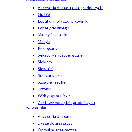
Akcesoria do narzędzi ogrodniczych
Grabie
Łopatki, motyczki, pikowniki
Łopaty do śniegu
Miotły i szczotki
Motyki
Piły ręczne
Sekatory i nożyce ręczne
Siekiery
Siewniki
Spulchniacze
Szpadle i szufle
Trzonki
Widły ogrodnicze
Zestawy narzędzi ogrodniczych
Nawadnianie
Akcesoria do pomp
Dysze do zraszaczy
Opryskiwacze ręczne