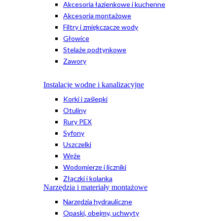
Akcesoria łazienkowe i kuchenne
Akcesoria montażowe
Filtry i zmiękczacze wody
Głowice
Stelaże podtynkowe
Zawory
Instalacje wodne i kanalizacyjne
Korki i zaślepki
Otuliny
Rury PEX
Syfony
Uszczelki
Węże
Wodomierze i liczniki
Złączki i kolanka
Narzędzia i materiały montażowe
Narzędzia hydrauliczne
Opaski, obejmy, uchwyty