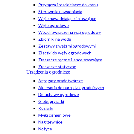
Przyłącza i rozdzielacze do kranu
Sterowniki nawadniania
Węże nawadniające i zraszające
Węże ogrodowe
Wózki i zwijacze na wąż ogrodowy
Zbiorniki na wodę
Zestawy z wężami ogrodowymi
Złączki do węży ogrodowych
Zraszacze ręczne i lance zraszające
Zraszacze statyczne
Urządzenia ogrodnicze
Agregaty prądotwórcze
Akcesoria do narzędzi ogrodniczych
Dmuchawy ogrodowe
Glebogryzarki
Kosiarki
Myjki ciśnieniowe
Nagrzewnice
Nożyce