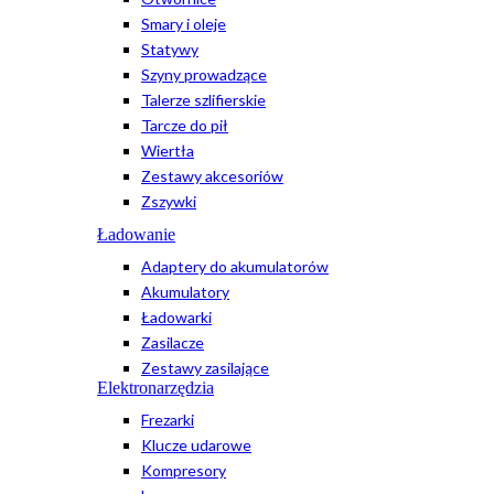
Smary i oleje
Statywy
Szyny prowadzące
Talerze szlifierskie
Tarcze do pił
Wiertła
Zestawy akcesoriów
Zszywki
Ładowanie
Adaptery do akumulatorów
Akumulatory
Ładowarki
Zasilacze
Zestawy zasilające
Elektronarzędzia
Frezarki
Klucze udarowe
Kompresory