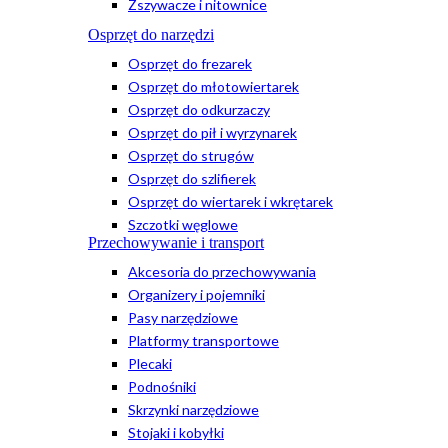
Zszywacze i nitownice
Osprzęt do narzędzi
Osprzęt do frezarek
Osprzęt do młotowiertarek
Osprzęt do odkurzaczy
Osprzęt do pił i wyrzynarek
Osprzęt do strugów
Osprzęt do szlifierek
Osprzęt do wiertarek i wkrętarek
Szczotki węglowe
Przechowywanie i transport
Akcesoria do przechowywania
Organizery i pojemniki
Pasy narzędziowe
Platformy transportowe
Plecaki
Podnośniki
Skrzynki narzędziowe
Stojaki i kobyłki