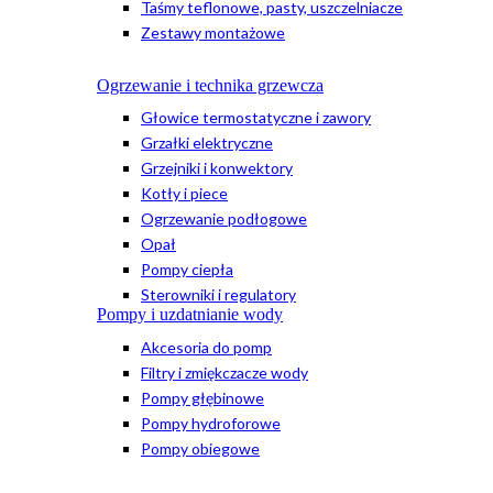
Taśmy teflonowe, pasty, uszczelniacze
Zestawy montażowe
Ogrzewanie i technika grzewcza
Głowice termostatyczne i zawory
Grzałki elektryczne
Grzejniki i konwektory
Kotły i piece
Ogrzewanie podłogowe
Opał
Pompy ciepła
Sterowniki i regulatory
Pompy i uzdatnianie wody
Akcesoria do pomp
Filtry i zmiękczacze wody
Pompy głębinowe
Pompy hydroforowe
Pompy obiegowe