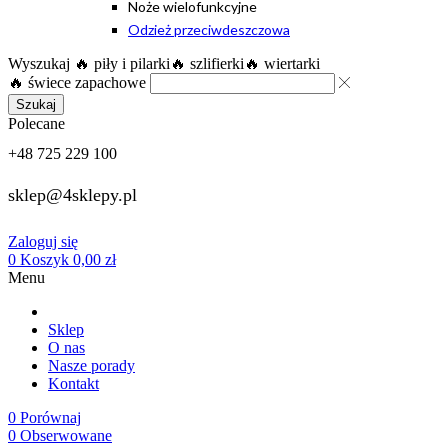
Noże wielofunkcyjne
Odzież przeciwdeszczowa
Wyszukaj
🔥 piły i pilarki
🔥 szlifierki
🔥 wiertarki
🔥 świece zapachowe
Szukaj
Polecane
+48 725 229 100
sklep@4sklepy.pl
Zaloguj się
0
Koszyk
0,00
zł
Menu
Sklep
O nas
Nasze porady
Kontakt
0
Porównaj
0
Obserwowane