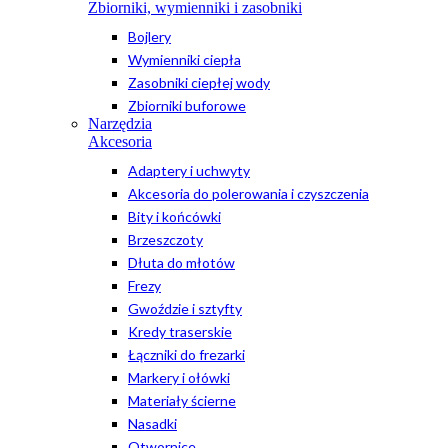
Zbiorniki, wymienniki i zasobniki
Bojlery
Wymienniki ciepła
Zasobniki ciepłej wody
Zbiorniki buforowe
Narzędzia
Akcesoria
Adaptery i uchwyty
Akcesoria do polerowania i czyszczenia
Bity i końcówki
Brzeszczoty
Dłuta do młotów
Frezy
Gwoździe i sztyfty
Kredy traserskie
Łączniki do frezarki
Markery i ołówki
Materiały ścierne
Nasadki
Otwornice