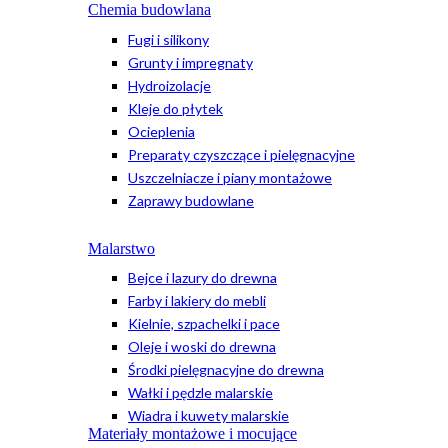
Chemia budowlana
Fugi i silikony
Grunty i impregnaty
Hydroizolacje
Kleje do płytek
Ocieplenia
Preparaty czyszczące i pielęgnacyjne
Uszczelniacze i piany montażowe
Zaprawy budowlane
Malarstwo
Bejce i lazury do drewna
Farby i lakiery do mebli
Kielnie, szpachelki i pace
Oleje i woski do drewna
Środki pielęgnacyjne do drewna
Wałki i pędzle malarskie
Wiadra i kuwety malarskie
Materiały montażowe i mocujące