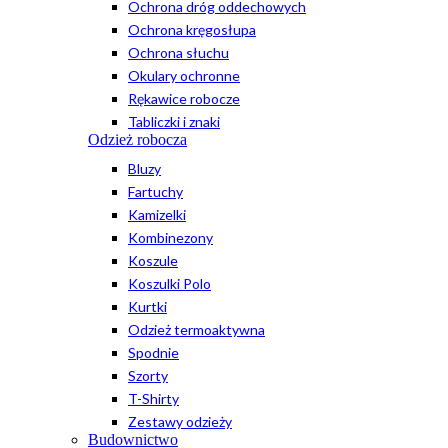
Ochrona dróg oddechowych
Ochrona kręgosłupa
Ochrona słuchu
Okulary ochronne
Rękawice robocze
Tabliczki i znaki
Odzież robocza
Bluzy
Fartuchy
Kamizelki
Kombinezony
Koszule
Koszulki Polo
Kurtki
Odzież termoaktywna
Spodnie
Szorty
T-Shirty
Zestawy odzieży
Budownictwo