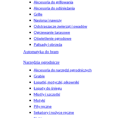
Akcesoria do grillowania
Akcesoria do odśnieżania
Grille
Nasiona i nawozy
Odstraszacze zwierząt i owadów
Ogrzewanie tarasowe
Oświetlenie ogrodowe
Palisady i obrzeża
Automatyka do bram
Narzędzia ogrodnicze
Akcesoria do narzędzi ogrodniczych
Grabie
Łopatki, motyczki, pikowniki
Łopaty do śniegu
Miotły i szczotki
Motyki
Piły ręczne
Sekatory i nożyce ręczne