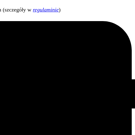
h (szczegóły w
regulaminie
)