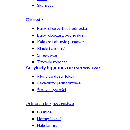
Skarpety
Obuwie
Buty robocze bez podnoska
Buty robocze z podnoskiem
Kalosze i obuwie gumowe
Klapki i chodaki
Śniegowce
Trzewiki robocze
Artykuły higieniczne i serwisowe
Płyny do dezynfekcji
Rękawiczki jednorazowe
Środki czystości
Ochrona i bezpieczeństwo
Gaśnice
Hełmy i kaski
Nakolanniki