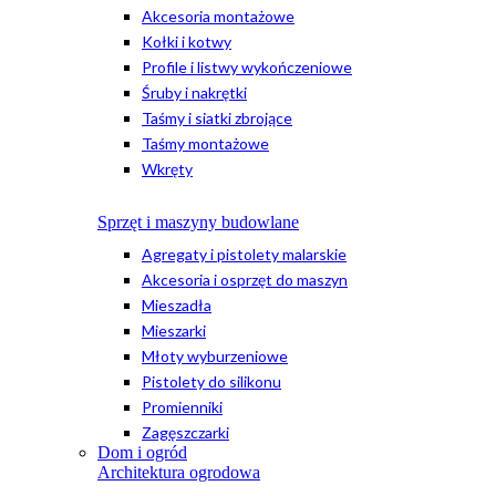
Akcesoria montażowe
Kołki i kotwy
Profile i listwy wykończeniowe
Śruby i nakrętki
Taśmy i siatki zbrojące
Taśmy montażowe
Wkręty
Sprzęt i maszyny budowlane
Agregaty i pistolety malarskie
Akcesoria i osprzęt do maszyn
Mieszadła
Mieszarki
Młoty wyburzeniowe
Pistolety do silikonu
Promienniki
Zagęszczarki
Dom i ogród
Architektura ogrodowa