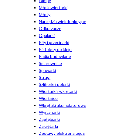
Lampy
Młotowiertarki
Młoty
Narzędzia wielofunkcyjne
Odkurzacze
Opalarki
Piły i przecinarki
Pistolety do kleju
Radia budowlane
Smarownice
Spawarki
Strugi
Szlifierki i polerki
Wiertarki i wkrętarki
Wiertnice
Wkrętaki akumulatorowe
Wyrzynarki
Zagłębiarki
Zakrętarki
Zestawy elektronarzędzi