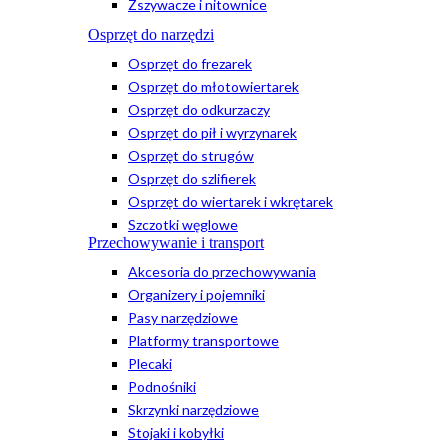
Zszywacze i nitownice
Osprzęt do narzędzi
Osprzęt do frezarek
Osprzęt do młotowiertarek
Osprzęt do odkurzaczy
Osprzęt do pił i wyrzynarek
Osprzęt do strugów
Osprzęt do szlifierek
Osprzęt do wiertarek i wkrętarek
Szczotki węglowe
Przechowywanie i transport
Akcesoria do przechowywania
Organizery i pojemniki
Pasy narzędziowe
Platformy transportowe
Plecaki
Podnośniki
Skrzynki narzędziowe
Stojaki i kobyłki