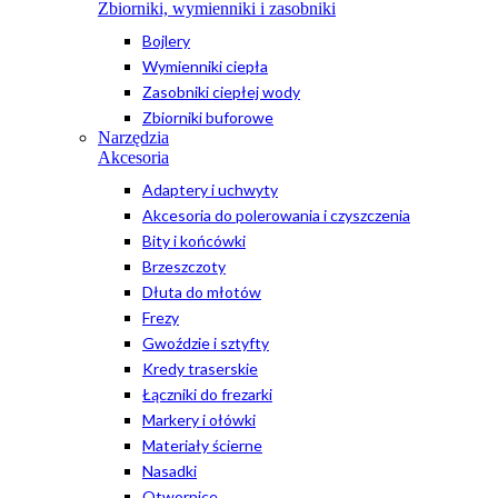
Zbiorniki, wymienniki i zasobniki
Bojlery
Wymienniki ciepła
Zasobniki ciepłej wody
Zbiorniki buforowe
Narzędzia
Akcesoria
Adaptery i uchwyty
Akcesoria do polerowania i czyszczenia
Bity i końcówki
Brzeszczoty
Dłuta do młotów
Frezy
Gwoździe i sztyfty
Kredy traserskie
Łączniki do frezarki
Markery i ołówki
Materiały ścierne
Nasadki
Otwornice