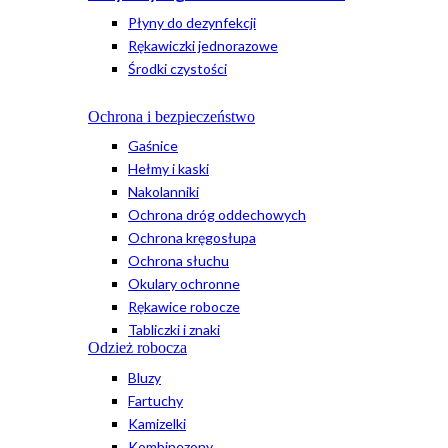
Płyny do dezynfekcji
Rękawiczki jednorazowe
Środki czystości
Ochrona i bezpieczeństwo
Gaśnice
Hełmy i kaski
Nakolanniki
Ochrona dróg oddechowych
Ochrona kręgosłupa
Ochrona słuchu
Okulary ochronne
Rękawice robocze
Tabliczki i znaki
Odzież robocza
Bluzy
Fartuchy
Kamizelki
Kombinezony