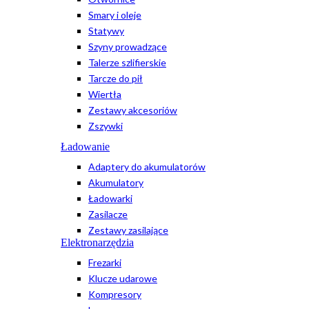
Smary i oleje
Statywy
Szyny prowadzące
Talerze szlifierskie
Tarcze do pił
Wiertła
Zestawy akcesoriów
Zszywki
Ładowanie
Adaptery do akumulatorów
Akumulatory
Ładowarki
Zasilacze
Zestawy zasilające
Elektronarzędzia
Frezarki
Klucze udarowe
Kompresory