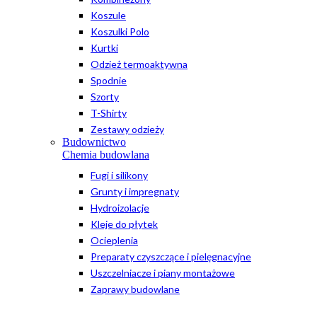
Koszule
Koszulki Polo
Kurtki
Odzież termoaktywna
Spodnie
Szorty
T-Shirty
Zestawy odzieży
Budownictwo
Chemia budowlana
Fugi i silikony
Grunty i impregnaty
Hydroizolacje
Kleje do płytek
Ocieplenia
Preparaty czyszczące i pielęgnacyjne
Uszczelniacze i piany montażowe
Zaprawy budowlane