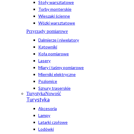
Stoły warsztatowe
Torby monterskie
Wieszaki ścienne
Wózki warsztatowe
Przyrządy pomiarowe
Dalmierze i niwelatory
Kątowniki
Koła pomiarowe
Lasery
Miary i taśmy pomiarowe
Mierniki elektryczne
Poziomice
Sznury traserskie
Turystyka
Nowość
Turystyka
Akcesoria
Lampy
Latarki czołowe
Lodówki