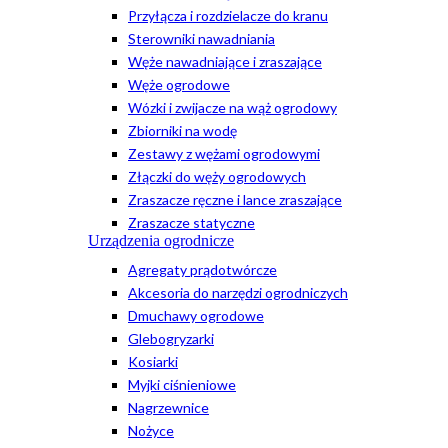
Przyłącza i rozdzielacze do kranu
Sterowniki nawadniania
Węże nawadniające i zraszające
Węże ogrodowe
Wózki i zwijacze na wąż ogrodowy
Zbiorniki na wodę
Zestawy z wężami ogrodowymi
Złączki do węży ogrodowych
Zraszacze ręczne i lance zraszające
Zraszacze statyczne
Urządzenia ogrodnicze
Agregaty prądotwórcze
Akcesoria do narzędzi ogrodniczych
Dmuchawy ogrodowe
Glebogryzarki
Kosiarki
Myjki ciśnieniowe
Nagrzewnice
Nożyce