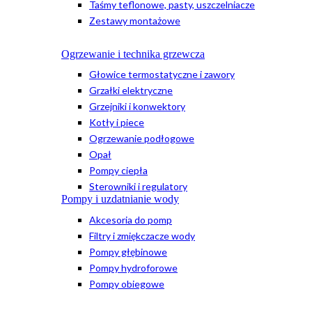
Taśmy teflonowe, pasty, uszczelniacze
Zestawy montażowe
Ogrzewanie i technika grzewcza
Głowice termostatyczne i zawory
Grzałki elektryczne
Grzejniki i konwektory
Kotły i piece
Ogrzewanie podłogowe
Opał
Pompy ciepła
Sterowniki i regulatory
Pompy i uzdatnianie wody
Akcesoria do pomp
Filtry i zmiękczacze wody
Pompy głębinowe
Pompy hydroforowe
Pompy obiegowe