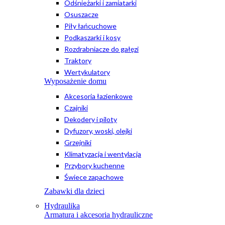
Odśnieżarki i zamiatarki
Osuszacze
Piły łańcuchowe
Podkaszarki i kosy
Rozdrabniacze do gałęzi
Traktory
Wertykulatory
Wyposażenie domu
Akcesoria łazienkowe
Czajniki
Dekodery i piloty
Dyfuzory, woski, olejki
Grzejniki
Klimatyzacja i wentylacja
Przybory kuchenne
Świece zapachowe
Zabawki dla dzieci
Hydraulika
Armatura i akcesoria hydrauliczne