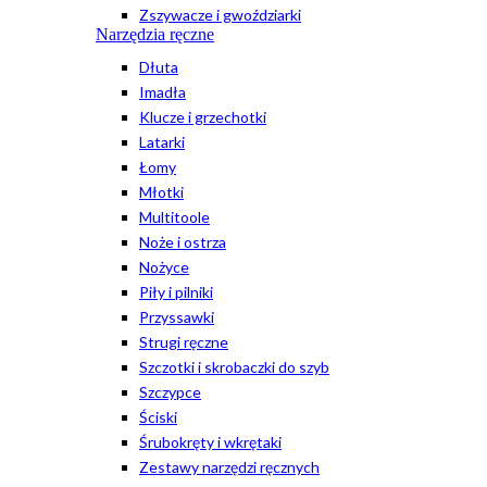
Zszywacze i gwoździarki
Narzędzia ręczne
Dłuta
Imadła
Klucze i grzechotki
Latarki
Łomy
Młotki
Multitoole
Noże i ostrza
Nożyce
Piły i pilniki
Przyssawki
Strugi ręczne
Szczotki i skrobaczki do szyb
Szczypce
Ściski
Śrubokręty i wkrętaki
Zestawy narzędzi ręcznych