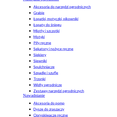
Akcesoria do narzędzi ogrodniczych
Grabie
Łopatki, motyczki, pikowniki
Łopaty do śniegu
Miotły i szczotki
Motyki
Piły ręczne
Sekatory i nożyce ręczne
Siekiery
Siewniki
Spulchniacze
Szpadle i szufle
Trzonki
Widły ogrodnicze
Zestawy narzędzi ogrodniczych
Nawadnianie
Akcesoria do pomp
Dysze do zraszaczy
Opryskiwacze ręczne