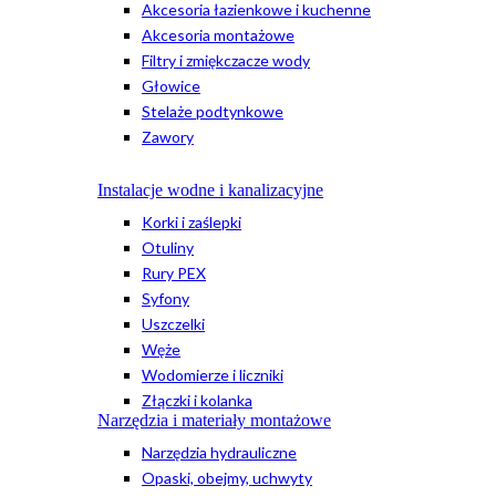
Akcesoria łazienkowe i kuchenne
Akcesoria montażowe
Filtry i zmiękczacze wody
Głowice
Stelaże podtynkowe
Zawory
Instalacje wodne i kanalizacyjne
Korki i zaślepki
Otuliny
Rury PEX
Syfony
Uszczelki
Węże
Wodomierze i liczniki
Złączki i kolanka
Narzędzia i materiały montażowe
Narzędzia hydrauliczne
Opaski, obejmy, uchwyty