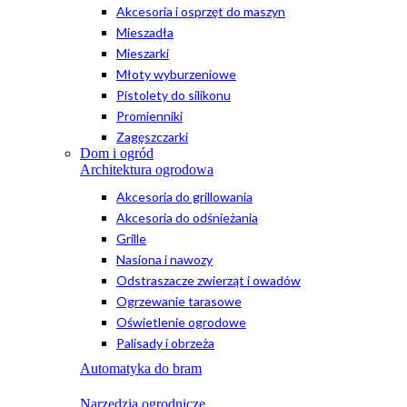
Akcesoria i osprzęt do maszyn
Mieszadła
Mieszarki
Młoty wyburzeniowe
Pistolety do silikonu
Promienniki
Zagęszczarki
Dom i ogród
Architektura ogrodowa
Akcesoria do grillowania
Akcesoria do odśnieżania
Grille
Nasiona i nawozy
Odstraszacze zwierząt i owadów
Ogrzewanie tarasowe
Oświetlenie ogrodowe
Palisady i obrzeża
Automatyka do bram
Narzędzia ogrodnicze