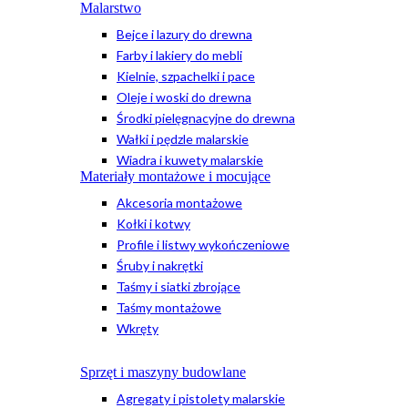
Malarstwo
Bejce i lazury do drewna
Farby i lakiery do mebli
Kielnie, szpachelki i pace
Oleje i woski do drewna
Środki pielęgnacyjne do drewna
Wałki i pędzle malarskie
Wiadra i kuwety malarskie
Materiały montażowe i mocujące
Akcesoria montażowe
Kołki i kotwy
Profile i listwy wykończeniowe
Śruby i nakrętki
Taśmy i siatki zbrojące
Taśmy montażowe
Wkręty
Sprzęt i maszyny budowlane
Agregaty i pistolety malarskie