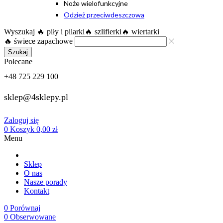
Noże wielofunkcyjne
Odzież przeciwdeszczowa
Wyszukaj
🔥 piły i pilarki
🔥 szlifierki
🔥 wiertarki
🔥 świece zapachowe
Szukaj
Polecane
+48 725 229 100
sklep@4sklepy.pl
Zaloguj się
0
Koszyk
0,00
zł
Menu
Sklep
O nas
Nasze porady
Kontakt
0
Porównaj
0
Obserwowane