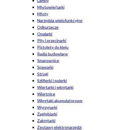
Lampy
Młotowiertarki
Młoty
Narzędzia wielofunkcyjne
Odkurzacze
Opalarki
Piły i przecinarki
Pistolety do kleju
Radia budowlane
Smarownice
Spawarki
Strugi
Szlifierki i polerki
Wiertarki i wkrętarki
Wiertnice
Wkrętaki akumulatorowe
Wyrzynarki
Zagłębiarki
Zakrętarki
Zestawy elektronarzędzi