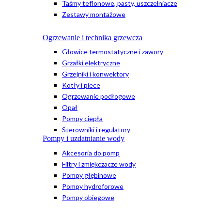
Taśmy teflonowe, pasty, uszczelniacze
Zestawy montażowe
Ogrzewanie i technika grzewcza
Głowice termostatyczne i zawory
Grzałki elektryczne
Grzejniki i konwektory
Kotły i piece
Ogrzewanie podłogowe
Opał
Pompy ciepła
Sterowniki i regulatory
Pompy i uzdatnianie wody
Akcesoria do pomp
Filtry i zmiękczacze wody
Pompy głębinowe
Pompy hydroforowe
Pompy obiegowe