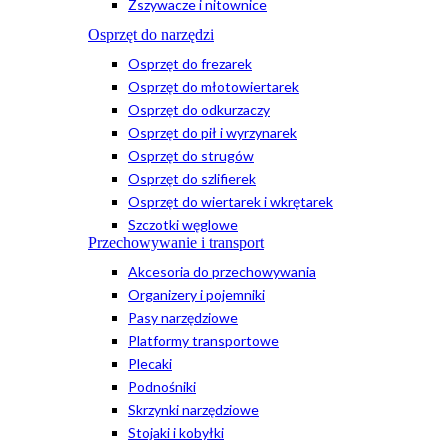
Zszywacze i nitownice
Osprzęt do narzędzi
Osprzęt do frezarek
Osprzęt do młotowiertarek
Osprzęt do odkurzaczy
Osprzęt do pił i wyrzynarek
Osprzęt do strugów
Osprzęt do szlifierek
Osprzęt do wiertarek i wkrętarek
Szczotki węglowe
Przechowywanie i transport
Akcesoria do przechowywania
Organizery i pojemniki
Pasy narzędziowe
Platformy transportowe
Plecaki
Podnośniki
Skrzynki narzędziowe
Stojaki i kobyłki