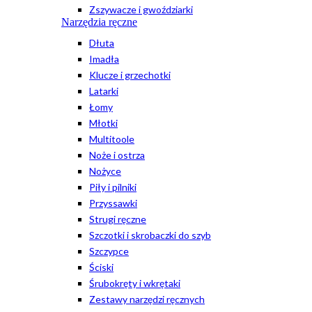
Zszywacze i gwoździarki
Narzędzia ręczne
Dłuta
Imadła
Klucze i grzechotki
Latarki
Łomy
Młotki
Multitoole
Noże i ostrza
Nożyce
Piły i pilniki
Przyssawki
Strugi ręczne
Szczotki i skrobaczki do szyb
Szczypce
Ściski
Śrubokręty i wkrętaki
Zestawy narzędzi ręcznych