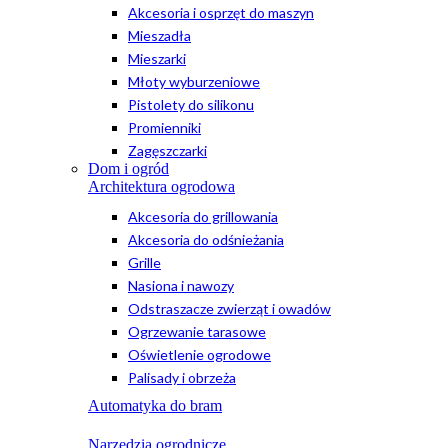
Akcesoria i osprzęt do maszyn
Mieszadła
Mieszarki
Młoty wyburzeniowe
Pistolety do silikonu
Promienniki
Zagęszczarki
Dom i ogród
Architektura ogrodowa
Akcesoria do grillowania
Akcesoria do odśnieżania
Grille
Nasiona i nawozy
Odstraszacze zwierząt i owadów
Ogrzewanie tarasowe
Oświetlenie ogrodowe
Palisady i obrzeża
Automatyka do bram
Narzędzia ogrodnicze