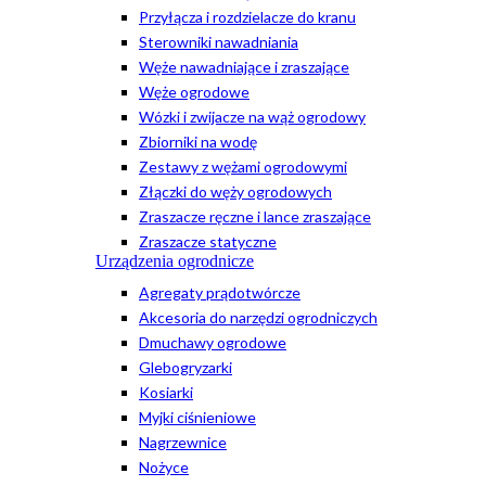
Przyłącza i rozdzielacze do kranu
Sterowniki nawadniania
Węże nawadniające i zraszające
Węże ogrodowe
Wózki i zwijacze na wąż ogrodowy
Zbiorniki na wodę
Zestawy z wężami ogrodowymi
Złączki do węży ogrodowych
Zraszacze ręczne i lance zraszające
Zraszacze statyczne
Urządzenia ogrodnicze
Agregaty prądotwórcze
Akcesoria do narzędzi ogrodniczych
Dmuchawy ogrodowe
Glebogryzarki
Kosiarki
Myjki ciśnieniowe
Nagrzewnice
Nożyce