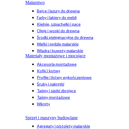
Malarstwo
Bejce i lazury do drewna
Farby i lakiery do mebli
Kielnie, szpachelki i pace
Oleje i woski do drewna
Środki pielęgnacyjne do drewna
Wałki i pędzle malarskie
Wiadra i kuwety malarskie
Materiały montażowe i mocujące
Akcesoria montażowe
Kołki i kotwy
Profile i listwy wykończeniowe
Śruby i nakrętki
Taśmy i siatki zbrojące
Taśmy montażowe
Wkręty
Sprzęt i maszyny budowlane
Agregaty i pistolety malarskie