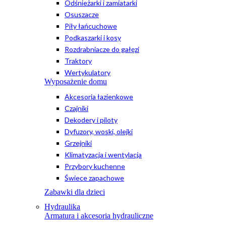
Odśnieżarki i zamiatarki
Osuszacze
Piły łańcuchowe
Podkaszarki i kosy
Rozdrabniacze do gałęzi
Traktory
Wertykulatory
Wyposażenie domu
Akcesoria łazienkowe
Czajniki
Dekodery i piloty
Dyfuzory, woski, olejki
Grzejniki
Klimatyzacja i wentylacja
Przybory kuchenne
Świece zapachowe
Zabawki dla dzieci
Hydraulika
Armatura i akcesoria hydrauliczne