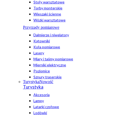
Stoły warsztatowe
Torby monterskie
Wieszaki ścienne
Wózki warsztatowe
Przyrządy pomiarowe
Dalmierze i niwelatory
Kątowniki
Koła pomiarowe
Lasery
Miary i taśmy pomiarowe
Mierniki elektryczne
Poziomice
Sznury traserskie
Turystyka
Nowość
Turystyka
Akcesoria
Lampy
Latarki czołowe
Lodówki