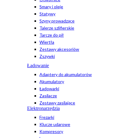
Smary i oleje
Statywy
Szyny prowadzące
Talerze szlifierskie
Tarcze do pił
Wiertła
Zestawy akcesoriów
Zszywki
Ładowanie
Adaptery do akumulatorów
Akumulatory
Ładowarki
Zasilacze
Zestawy zasilające
Elektronarzędzia
Frezarki
Klucze udarowe
Kompresory