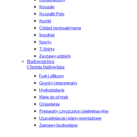
Koszule
Koszulki Polo
Kurtki
Odzież termoaktywna
Spodnie
Szorty
T-Shirty
Zestawy odzieży
Budownictwo
Chemia budowlana
Fugi i silikony
Grunty i impregnaty
Hydroizolacje
Kleje do płytek
Ocieplenia
Preparaty czyszczące i pielęgnacyjne
Uszczelniacze i piany montażowe
Zaprawy budowlane