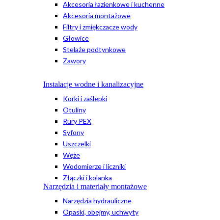
Akcesoria łazienkowe i kuchenne
Akcesoria montażowe
Filtry i zmiękczacze wody
Głowice
Stelaże podtynkowe
Zawory
Instalacje wodne i kanalizacyjne
Korki i zaślepki
Otuliny
Rury PEX
Syfony
Uszczelki
Węże
Wodomierze i liczniki
Złączki i kolanka
Narzędzia i materiały montażowe
Narzędzia hydrauliczne
Opaski, obejmy, uchwyty