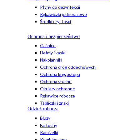
Płyny do dezynfekcji
Rękawiczki jednorazowe
Środki czystości
Ochrona i bezpieczeństwo
Gaśnice
Hełmy i kaski
Nakolanniki
Ochrona dróg oddechowych
Ochrona kręgosłupa
Ochrona słuchu
Okulary ochronne
Rękawice robocze
Tabliczki i znaki
Odzież robocza
Bluzy
Fartuchy
Kamizelki
Kombinezony