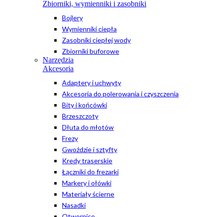
Zbiorniki, wymienniki i zasobniki
Bojlery
Wymienniki ciepła
Zasobniki ciepłej wody
Zbiorniki buforowe
Narzędzia
Akcesoria
Adaptery i uchwyty
Akcesoria do polerowania i czyszczenia
Bity i końcówki
Brzeszczoty
Dłuta do młotów
Frezy
Gwoździe i sztyfty
Kredy traserskie
Łączniki do frezarki
Markery i ołówki
Materiały ścierne
Nasadki
Otwornice