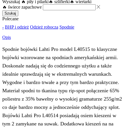
Wyszukaj
🔥 piły i pilarki
🔥 szlifierki
🔥 wiertarki
🔥 świece zapachowe
Szukaj
Polecane
-
BHP i odzież
Odzież robocza
Spodnie
Opis
Spodnie bojówki Lahti Pro model L40515 to klasyczne
bojówki wzorowane na spodniach amerykańskiej armii.
Doskonale nadają się do codziennego użytku a także
idealnie sprawdzają się w ekstremalnych warunkach.
Wygodne i bardzo trwałe a przy tym bardzo praktyczne.
Materiał spodni to tkanina typu rip-spot połączenie 65%
poliestru z 35% bawełny o wysokiej gramaturze 255g/m2
co daje bardzo mocny a jednocześnie oddychający splot.
Bojówki Lahti Pro L40514 posiadają osiem kieszeni w
tym 2 zamykane na suwak. Dodatkowa kieszeń na na