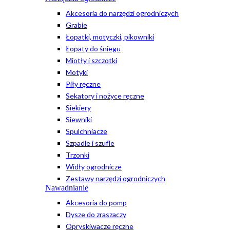
Akcesoria do narzędzi ogrodniczych
Grabie
Łopatki, motyczki, pikowniki
Łopaty do śniegu
Miotły i szczotki
Motyki
Piły ręczne
Sekatory i nożyce ręczne
Siekiery
Siewniki
Spulchniacze
Szpadle i szufle
Trzonki
Widły ogrodnicze
Zestawy narzędzi ogrodniczych
Nawadnianie
Akcesoria do pomp
Dysze do zraszaczy
Opryskiwacze ręczne