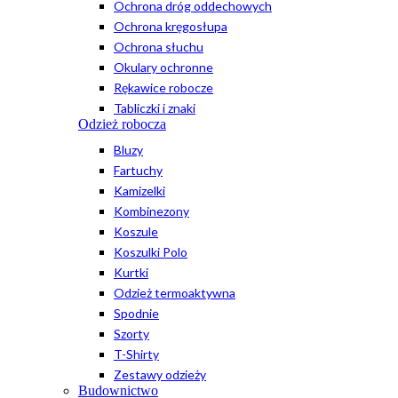
Ochrona dróg oddechowych
Ochrona kręgosłupa
Ochrona słuchu
Okulary ochronne
Rękawice robocze
Tabliczki i znaki
Odzież robocza
Bluzy
Fartuchy
Kamizelki
Kombinezony
Koszule
Koszulki Polo
Kurtki
Odzież termoaktywna
Spodnie
Szorty
T-Shirty
Zestawy odzieży
Budownictwo