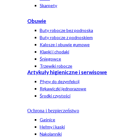
Skarpety
Obuwie
Buty robocze bez podnoska
Buty robocze z podnoskiem
Kalosze i obuwie gumowe
Klapki i chodaki
Śniegowce
Trzewiki robocze
Artykuły higieniczne i serwisowe
Płyny do dezynfekcji
Rękawiczki jednorazowe
Środki czystości
Ochrona i bezpieczeństwo
Gaśnice
Hełmy i kaski
Nakolanniki