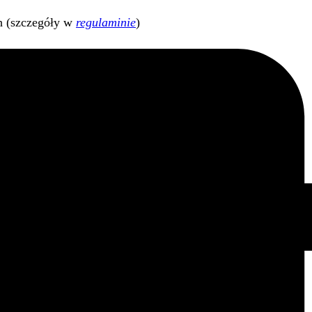
h (szczegóły w
regulaminie
)