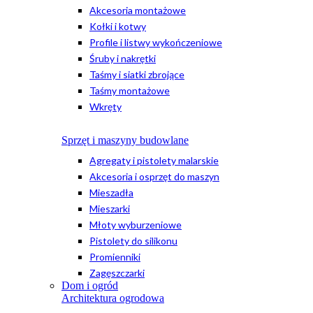
Akcesoria montażowe
Kołki i kotwy
Profile i listwy wykończeniowe
Śruby i nakrętki
Taśmy i siatki zbrojące
Taśmy montażowe
Wkręty
Sprzęt i maszyny budowlane
Agregaty i pistolety malarskie
Akcesoria i osprzęt do maszyn
Mieszadła
Mieszarki
Młoty wyburzeniowe
Pistolety do silikonu
Promienniki
Zagęszczarki
Dom i ogród
Architektura ogrodowa