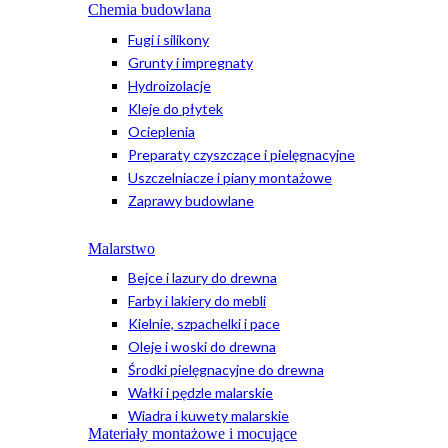
Chemia budowlana
Fugi i silikony
Grunty i impregnaty
Hydroizolacje
Kleje do płytek
Ocieplenia
Preparaty czyszczące i pielęgnacyjne
Uszczelniacze i piany montażowe
Zaprawy budowlane
Malarstwo
Bejce i lazury do drewna
Farby i lakiery do mebli
Kielnie, szpachelki i pace
Oleje i woski do drewna
Środki pielęgnacyjne do drewna
Wałki i pędzle malarskie
Wiadra i kuwety malarskie
Materiały montażowe i mocujące