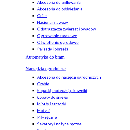
Akcesoria do grillowania
Akcesoria do odśnieżania
Grille
Nasiona i nawozy
Odstraszacze zwierząt i owadów
Ogrzewanie tarasowe
Oświetlenie ogrodowe
Palisady i obrzeża
Automatyka do bram
Narzędzia ogrodnicze
Akcesoria do narzędzi ogrodniczych
Grabie
Łopatki, motyczki, pikowniki
Łopaty do śniegu
Miotły i szczotki
Motyki
Piły ręczne
Sekatory i nożyce ręczne