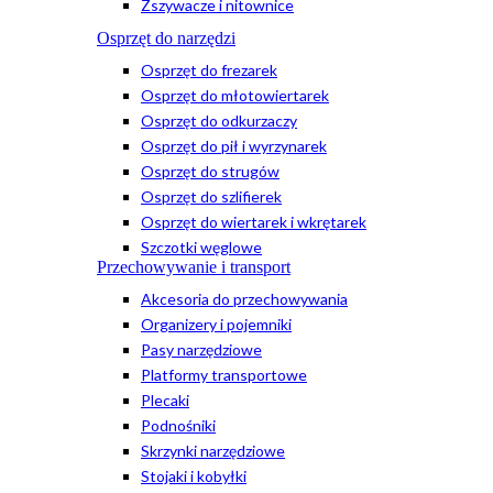
Zszywacze i nitownice
Osprzęt do narzędzi
Osprzęt do frezarek
Osprzęt do młotowiertarek
Osprzęt do odkurzaczy
Osprzęt do pił i wyrzynarek
Osprzęt do strugów
Osprzęt do szlifierek
Osprzęt do wiertarek i wkrętarek
Szczotki węglowe
Przechowywanie i transport
Akcesoria do przechowywania
Organizery i pojemniki
Pasy narzędziowe
Platformy transportowe
Plecaki
Podnośniki
Skrzynki narzędziowe
Stojaki i kobyłki