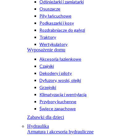
Odśnieżarki i zamiatarki
Osuszacze
Piły łańcuchowe
Podkaszarki i kosy
Rozdrabniacze do gałęzi
Traktory
Wertykulatory
Wyposażenie domu
Akcesoria łazienkowe
Czajniki
Dekodery i piloty
Dyfuzory, woski, olejki
Grzejniki
Klimatyzacja i wentylacja
Przybory kuchenne
Świece zapachowe
Zabawki dla dzieci
Hydraulika
Armatura i akcesoria hydrauliczne