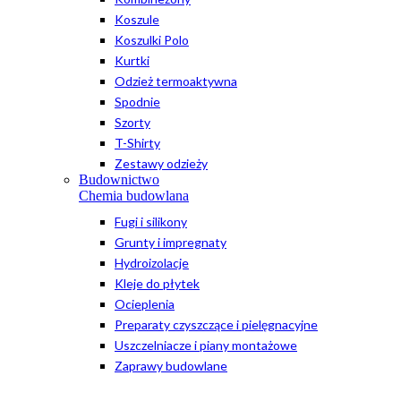
Koszule
Koszulki Polo
Kurtki
Odzież termoaktywna
Spodnie
Szorty
T-Shirty
Zestawy odzieży
Budownictwo
Chemia budowlana
Fugi i silikony
Grunty i impregnaty
Hydroizolacje
Kleje do płytek
Ocieplenia
Preparaty czyszczące i pielęgnacyjne
Uszczelniacze i piany montażowe
Zaprawy budowlane