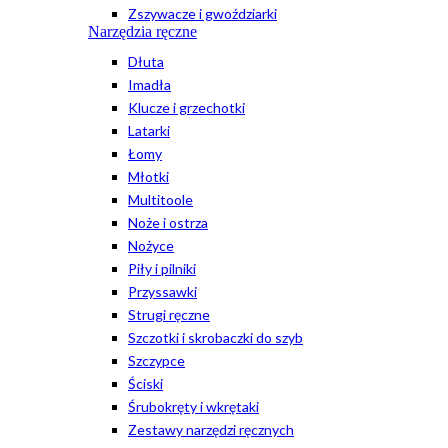
Zszywacze i gwoździarki
Narzędzia ręczne
Dłuta
Imadła
Klucze i grzechotki
Latarki
Łomy
Młotki
Multitoole
Noże i ostrza
Nożyce
Piły i pilniki
Przyssawki
Strugi ręczne
Szczotki i skrobaczki do szyb
Szczypce
Ściski
Śrubokręty i wkrętaki
Zestawy narzędzi ręcznych