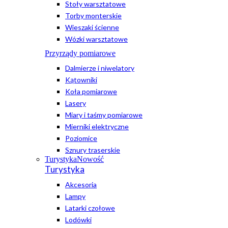
Stoły warsztatowe
Torby monterskie
Wieszaki ścienne
Wózki warsztatowe
Przyrządy pomiarowe
Dalmierze i niwelatory
Kątowniki
Koła pomiarowe
Lasery
Miary i taśmy pomiarowe
Mierniki elektryczne
Poziomice
Sznury traserskie
Turystyka
Nowość
Turystyka
Akcesoria
Lampy
Latarki czołowe
Lodówki