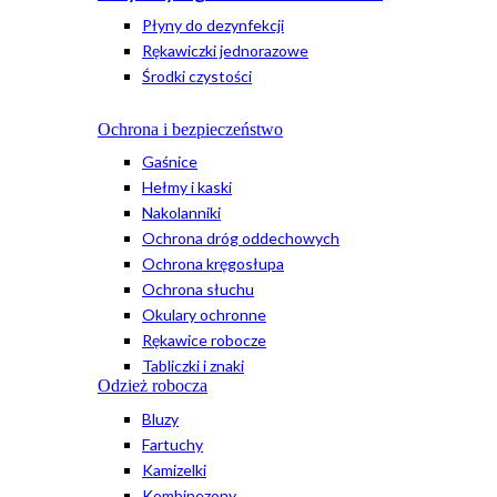
Płyny do dezynfekcji
Rękawiczki jednorazowe
Środki czystości
Ochrona i bezpieczeństwo
Gaśnice
Hełmy i kaski
Nakolanniki
Ochrona dróg oddechowych
Ochrona kręgosłupa
Ochrona słuchu
Okulary ochronne
Rękawice robocze
Tabliczki i znaki
Odzież robocza
Bluzy
Fartuchy
Kamizelki
Kombinezony