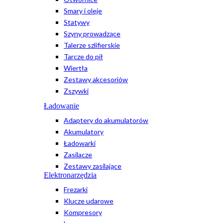
Smary i oleje
Statywy
Szyny prowadzące
Talerze szlifierskie
Tarcze do pił
Wiertła
Zestawy akcesoriów
Zszywki
Ładowanie
Adaptery do akumulatorów
Akumulatory
Ładowarki
Zasilacze
Zestawy zasilające
Elektronarzędzia
Frezarki
Klucze udarowe
Kompresory