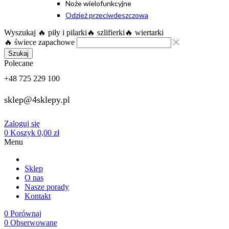
Noże wielofunkcyjne
Odzież przeciwdeszczowa
Wyszukaj
🔥 piły i pilarki
🔥 szlifierki
🔥 wiertarki
🔥 świece zapachowe
Szukaj
Polecane
+48 725 229 100
sklep@4sklepy.pl
Zaloguj się
0
Koszyk
0,00
zł
Menu
Sklep
O nas
Nasze porady
Kontakt
0
Porównaj
0
Obserwowane