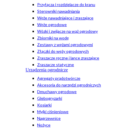
Przyłącza i rozdzielacze do kranu
Sterowniki nawadniania
Węże nawadniające i zraszające
Węże ogrodowe
Wózki i zwijacze na wąż ogrodowy
Zbiorniki na wodę
Zestawy z wężami ogrodowymi
Złączki do węży ogrodowych
Zraszacze ręczne i lance zraszające
Zraszacze statyczne
Urządzenia ogrodnicze
Agregaty prądotwórcze
Akcesoria do narzędzi ogrodniczych
Dmuchawy ogrodowe
Glebogryzarki
Kosiarki
Myjki ciśnieniowe
Nagrzewnice
Nożyce