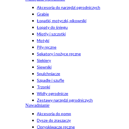
Akcesoria do narzędzi ogrodniczych
Grabie
Łopatki, motyczki, pikowniki
Łopaty do śniegu
Miotły i szczotki
Motyki
Piły ręczne
Sekatory i nożyce ręczne
Siekiery
Siewniki
Spulchniacze
Szpadle i szufle
Trzonki
Widły ogrodnicze
Zestawy narzędzi ogrodniczych
Nawadnianie
Akcesoria do pomp
Dysze do zraszaczy
Opryskiwacze ręczne