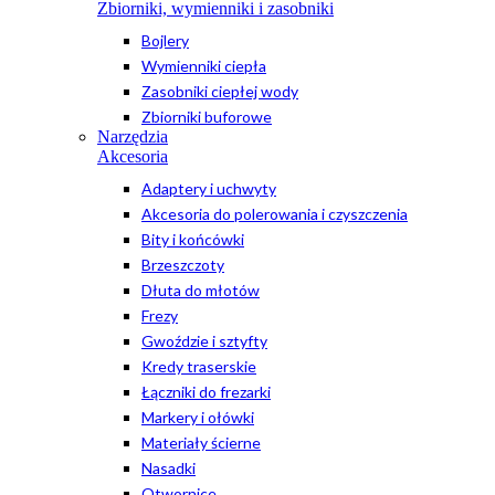
Zbiorniki, wymienniki i zasobniki
Bojlery
Wymienniki ciepła
Zasobniki ciepłej wody
Zbiorniki buforowe
Narzędzia
Akcesoria
Adaptery i uchwyty
Akcesoria do polerowania i czyszczenia
Bity i końcówki
Brzeszczoty
Dłuta do młotów
Frezy
Gwoździe i sztyfty
Kredy traserskie
Łączniki do frezarki
Markery i ołówki
Materiały ścierne
Nasadki
Otwornice