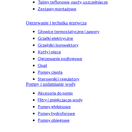
Taśmy teflonowe, pasty, uszczelniacze
Zestawy montażowe
Ogrzewanie i technika grzewcza
Głowice termostatyczne i zawory
Grzałki elektryczne
Grzejniki i konwektory
Kotły i piece
Ogrzewanie podłogowe
Opał
Pompy ciepła
Sterowniki i regulatory
Pompy i uzdatnianie wody
Akcesoria do pomp
Filtry i zmiękczacze wody
Pompy głębinowe
Pompy hydroforowe
Pompy obiegowe