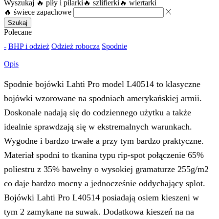
Wyszukaj
🔥 piły i pilarki
🔥 szlifierki
🔥 wiertarki
🔥 świece zapachowe
Szukaj
Polecane
-
BHP i odzież
Odzież robocza
Spodnie
Opis
Spodnie bojówki Lahti Pro model L40514 to klasyczne
bojówki wzorowane na spodniach amerykańskiej armii.
Doskonale nadają się do codziennego użytku a także
idealnie sprawdzają się w ekstremalnych warunkach.
Wygodne i bardzo trwałe a przy tym bardzo praktyczne.
Materiał spodni to tkanina typu rip-spot połączenie 65%
poliestru z 35% bawełny o wysokiej gramaturze 255g/m2
co daje bardzo mocny a jednocześnie oddychający splot.
Bojówki Lahti Pro L40514 posiadają osiem kieszeni w
tym 2 zamykane na suwak. Dodatkowa kieszeń na na