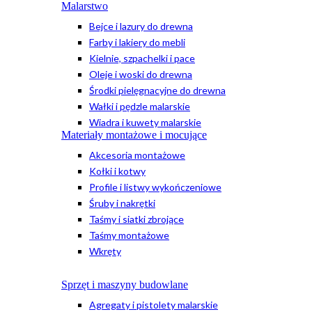
Malarstwo
Bejce i lazury do drewna
Farby i lakiery do mebli
Kielnie, szpachelki i pace
Oleje i woski do drewna
Środki pielęgnacyjne do drewna
Wałki i pędzle malarskie
Wiadra i kuwety malarskie
Materiały montażowe i mocujące
Akcesoria montażowe
Kołki i kotwy
Profile i listwy wykończeniowe
Śruby i nakrętki
Taśmy i siatki zbrojące
Taśmy montażowe
Wkręty
Sprzęt i maszyny budowlane
Agregaty i pistolety malarskie