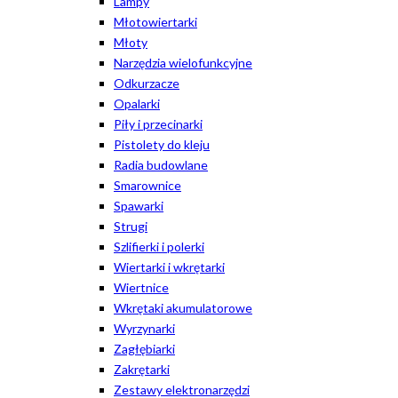
Lampy
Młotowiertarki
Młoty
Narzędzia wielofunkcyjne
Odkurzacze
Opalarki
Piły i przecinarki
Pistolety do kleju
Radia budowlane
Smarownice
Spawarki
Strugi
Szlifierki i polerki
Wiertarki i wkrętarki
Wiertnice
Wkrętaki akumulatorowe
Wyrzynarki
Zagłębiarki
Zakrętarki
Zestawy elektronarzędzi