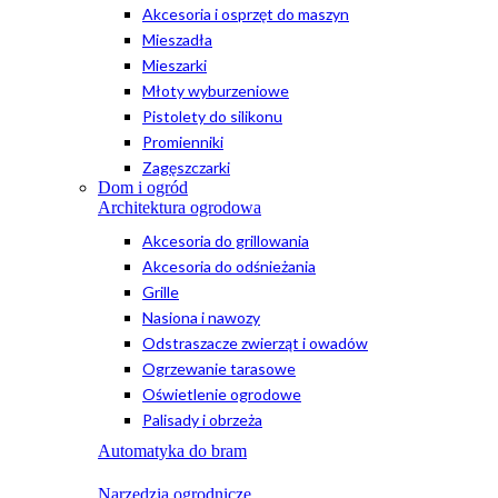
Akcesoria i osprzęt do maszyn
Mieszadła
Mieszarki
Młoty wyburzeniowe
Pistolety do silikonu
Promienniki
Zagęszczarki
Dom i ogród
Architektura ogrodowa
Akcesoria do grillowania
Akcesoria do odśnieżania
Grille
Nasiona i nawozy
Odstraszacze zwierząt i owadów
Ogrzewanie tarasowe
Oświetlenie ogrodowe
Palisady i obrzeża
Automatyka do bram
Narzędzia ogrodnicze