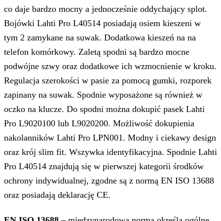
co daje bardzo mocny a jednocześnie oddychający splot.
Bojówki Lahti Pro L40514 posiadają osiem kieszeni w
tym 2 zamykane na suwak. Dodatkowa kieszeń na na
telefon komórkowy. Zaletą spodni są bardzo mocne
podwójne szwy oraz dodatkowe ich wzmocnienie w kroku.
Regulacja szerokości w pasie za pomocą gumki, rozporek
zapinany na suwak. Spodnie wyposażone są również w
oczko na klucze. Do spodni można dokupić pasek Lahti
Pro L9020100 lub L9020200. Możliwość dokupienia
nakolanników Lahti Pro LPN001. Modny i ciekawy design
oraz krój slim fit. Wszywka identyfikacyjna. Spodnie Lahti
Pro L40514 znajdują się w pierwszej kategorii środków
ochrony indywidualnej, zgodne są z normą EN ISO 13688
oraz posiadają deklarację CE.
EN ISO 13688
– międzynarodowa norma określa ogólne