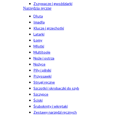
Zszywacze i gwoździarki
Narzędzia ręczne
Dłuta
Imadła
Klucze i grzechotki
Latarki
Łomy
Młotki
Multitoole
Noże i ostrza
Nożyce
Piły i pilniki
Przyssawki
Strugi ręczne
Szczotki i skrobaczki do szyb
Szczypce
Ściski
Śrubokręty i wkrętaki
Zestawy narzędzi ręcznych