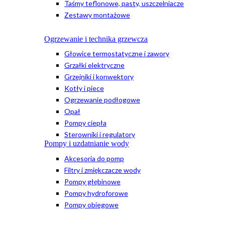
Taśmy teflonowe, pasty, uszczelniacze
Zestawy montażowe
Ogrzewanie i technika grzewcza
Głowice termostatyczne i zawory
Grzałki elektryczne
Grzejniki i konwektory
Kotły i piece
Ogrzewanie podłogowe
Opał
Pompy ciepła
Sterowniki i regulatory
Pompy i uzdatnianie wody
Akcesoria do pomp
Filtry i zmiękczacze wody
Pompy głębinowe
Pompy hydroforowe
Pompy obiegowe