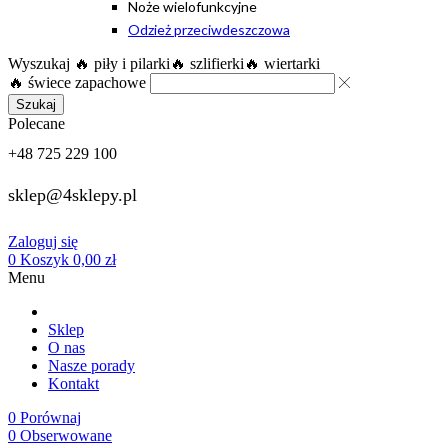
Noże wielofunkcyjne
Odzież przeciwdeszczowa
Wyszukaj
🔥 piły i pilarki
🔥 szlifierki
🔥 wiertarki
🔥 świece zapachowe
Szukaj
Polecane
+48 725 229 100
sklep@4sklepy.pl
Zaloguj się
0
Koszyk
0,00
zł
Menu
Sklep
O nas
Nasze porady
Kontakt
0
Porównaj
0
Obserwowane