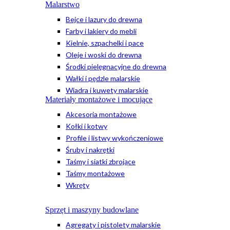
Malarstwo
Bejce i lazury do drewna
Farby i lakiery do mebli
Kielnie, szpachelki i pace
Oleje i woski do drewna
Środki pielęgnacyjne do drewna
Wałki i pędzle malarskie
Wiadra i kuwety malarskie
Materiały montażowe i mocujące
Akcesoria montażowe
Kołki i kotwy
Profile i listwy wykończeniowe
Śruby i nakrętki
Taśmy i siatki zbrojące
Taśmy montażowe
Wkręty
Sprzęt i maszyny budowlane
Agregaty i pistolety malarskie