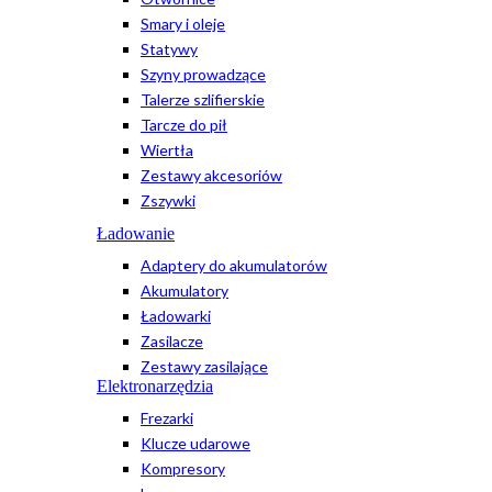
Smary i oleje
Statywy
Szyny prowadzące
Talerze szlifierskie
Tarcze do pił
Wiertła
Zestawy akcesoriów
Zszywki
Ładowanie
Adaptery do akumulatorów
Akumulatory
Ładowarki
Zasilacze
Zestawy zasilające
Elektronarzędzia
Frezarki
Klucze udarowe
Kompresory