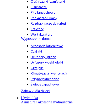
Odśnieżarki i zamiatarki
Osuszacze
Piły łańcuchowe
Podkaszarki i kosy
Rozdrabniacze do gałęzi
Traktory
Wertykulatory
Wyposażenie domu
Akcesoria łazienkowe
Czajniki
Dekodery i piloty
Dyfuzory, woski, olejki
Grzejniki
Klimatyzacja i wentylacja
Przybory kuchenne
Świece zapachowe
Zabawki dla dzieci
Hydraulika
Armatura i akcesoria hydrauliczne