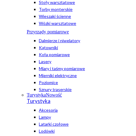
Stoły warsztatowe
Torby monterskie
Wieszaki ścienne
Wózki warsztatowe
Przyrządy pomiarowe
Dalmierze i niwelatory
Kątowniki
Koła pomiarowe
Lasery
Miary i taśmy pomiarowe
Mierniki elektryczne
Poziomice
Sznury traserskie
Turystyka
Nowość
Turystyka
Akcesoria
Lampy
Latarki czołowe
Lodówki