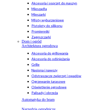
Akcesoria i osprzęt do maszyn
Mieszadła
Mieszarki
Młoty wyburzeniowe
Pistolety do silikonu
Promienniki
Zagęszczarki
Dom i ogród
Architektura ogrodowa
Akcesoria do grillowania
Akcesoria do odśnieżania
Grille
Nasiona i nawozy
Odstraszacze zwierząt i owadów
Ogrzewanie tarasowe
Oświetlenie ogrodowe
Palisady i obrzeża
Automatyka do bram
Narzędzia ogrodnicze