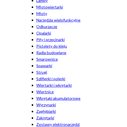
Lampy
Młotowiertarki
Młoty
Narzędzia wielofunkcyjne
Odkurzacze
Opalarki
Piły i przecinarki
Pistolety do kleju
Radia budowlane
Smarownice
Spawarki
Strugi
Szlifierki i polerki
Wiertarki i wkrętarki
Wiertnice
Wkrętaki akumulatorowe
Wyrzynarki
Zagłębiarki
Zakrętarki
Zestawy elektronarzędzi