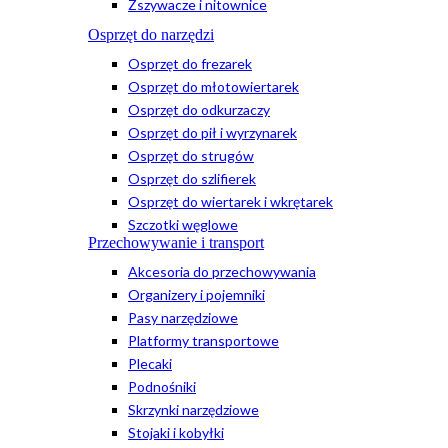
Zszywacze i nitownice
Osprzęt do narzędzi
Osprzęt do frezarek
Osprzęt do młotowiertarek
Osprzęt do odkurzaczy
Osprzęt do pił i wyrzynarek
Osprzęt do strugów
Osprzęt do szlifierek
Osprzęt do wiertarek i wkrętarek
Szczotki węglowe
Przechowywanie i transport
Akcesoria do przechowywania
Organizery i pojemniki
Pasy narzędziowe
Platformy transportowe
Plecaki
Podnośniki
Skrzynki narzędziowe
Stojaki i kobyłki