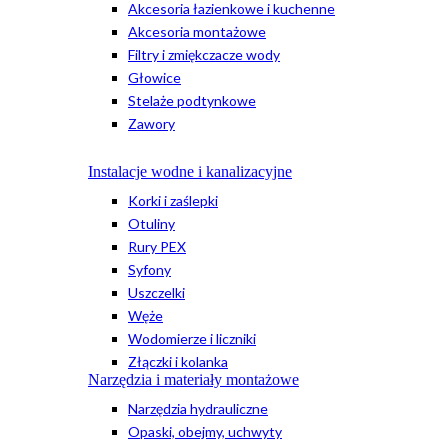
Akcesoria łazienkowe i kuchenne
Akcesoria montażowe
Filtry i zmiękczacze wody
Głowice
Stelaże podtynkowe
Zawory
Instalacje wodne i kanalizacyjne
Korki i zaślepki
Otuliny
Rury PEX
Syfony
Uszczelki
Węże
Wodomierze i liczniki
Złączki i kolanka
Narzędzia i materiały montażowe
Narzędzia hydrauliczne
Opaski, obejmy, uchwyty