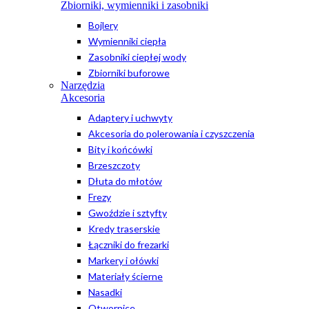
Zbiorniki, wymienniki i zasobniki
Bojlery
Wymienniki ciepła
Zasobniki ciepłej wody
Zbiorniki buforowe
Narzędzia
Akcesoria
Adaptery i uchwyty
Akcesoria do polerowania i czyszczenia
Bity i końcówki
Brzeszczoty
Dłuta do młotów
Frezy
Gwoździe i sztyfty
Kredy traserskie
Łączniki do frezarki
Markery i ołówki
Materiały ścierne
Nasadki
Otwornice