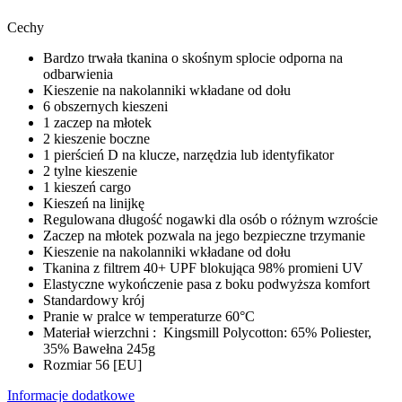
Cechy
Bardzo trwała tkanina o skośnym splocie odporna na
odbarwienia
Kieszenie na nakolanniki wkładane od dołu
6 obszernych kieszeni
1 zaczep na młotek
2 kieszenie boczne
1 pierścień D na klucze, narzędzia lub identyfikator
2 tylne kieszenie
1 kieszeń cargo
Kieszeń na linijkę
Regulowana długość nogawki dla osób o różnym wzroście
Zaczep na młotek pozwala na jego bezpieczne trzymanie
Kieszenie na nakolanniki wkładane od dołu
Tkanina z filtrem 40+ UPF blokująca 98% promieni UV
Elastyczne wykończenie pasa z boku podwyższa komfort
Standardowy krój
Pranie w pralce w temperaturze 60°C
Materiał wierzchni : Kingsmill Polycotton: 65% Poliester,
35% Bawełna 245g
Rozmiar 56 [EU]
Informacje dodatkowe