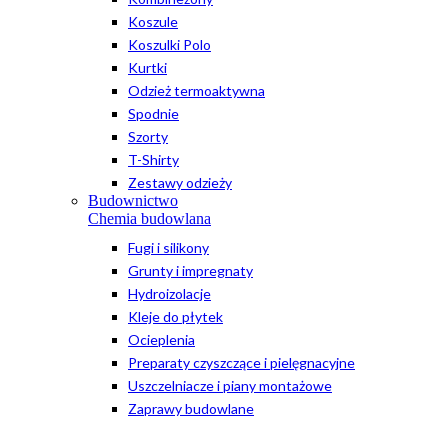
Koszule
Koszulki Polo
Kurtki
Odzież termoaktywna
Spodnie
Szorty
T-Shirty
Zestawy odzieży
Budownictwo
Chemia budowlana
Fugi i silikony
Grunty i impregnaty
Hydroizolacje
Kleje do płytek
Ocieplenia
Preparaty czyszczące i pielęgnacyjne
Uszczelniacze i piany montażowe
Zaprawy budowlane