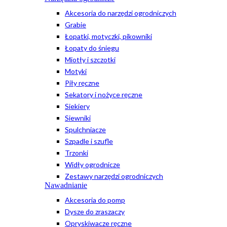
Akcesoria do narzędzi ogrodniczych
Grabie
Łopatki, motyczki, pikowniki
Łopaty do śniegu
Miotły i szczotki
Motyki
Piły ręczne
Sekatory i nożyce ręczne
Siekiery
Siewniki
Spulchniacze
Szpadle i szufle
Trzonki
Widły ogrodnicze
Zestawy narzędzi ogrodniczych
Nawadnianie
Akcesoria do pomp
Dysze do zraszaczy
Opryskiwacze ręczne