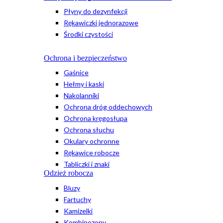
Płyny do dezynfekcji
Rękawiczki jednorazowe
Środki czystości
Ochrona i bezpieczeństwo
Gaśnice
Hełmy i kaski
Nakolanniki
Ochrona dróg oddechowych
Ochrona kręgosłupa
Ochrona słuchu
Okulary ochronne
Rękawice robocze
Tabliczki i znaki
Odzież robocza
Bluzy
Fartuchy
Kamizelki
Kombinezony