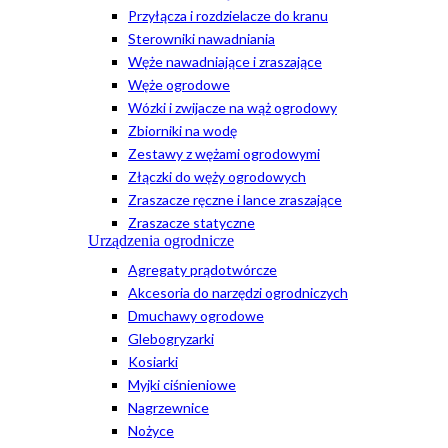
Przyłącza i rozdzielacze do kranu
Sterowniki nawadniania
Węże nawadniające i zraszające
Węże ogrodowe
Wózki i zwijacze na wąż ogrodowy
Zbiorniki na wodę
Zestawy z wężami ogrodowymi
Złączki do węży ogrodowych
Zraszacze ręczne i lance zraszające
Zraszacze statyczne
Urządzenia ogrodnicze
Agregaty prądotwórcze
Akcesoria do narzędzi ogrodniczych
Dmuchawy ogrodowe
Glebogryzarki
Kosiarki
Myjki ciśnieniowe
Nagrzewnice
Nożyce