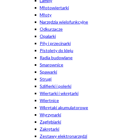
Lampy
Młotowiertarki
Młoty
Narzędzia wielofunkcyjne
Odkurzacze
Opalarki
Piły i przecinarki
Pistolety do kleju
Radia budowlane
Smarownice
Spawarki
Strugi
Szlifierki i polerki
Wiertarki i wkrętarki
Wiertnice
Wkrętaki akumulatorowe
Wyrzynarki
Zagłębiarki
Zakrętarki
Zestawy elektronarzędzi