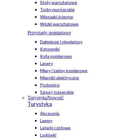
Stoły warsztatowe
Torby monterskie
Wieszaki ścienne
Wózki warsztatowe
Przyrządy pomiarowe
Dalmierze i niwelatory
Kątowniki
Koła pomiarowe
Lasery
Miary i taśmy pomiarowe
Mierniki elektryczne
Poziomice
Sznury traserskie
Turystyka
Nowość
Turystyka
Akcesoria
Lampy
Latarki czołowe
Lodówki