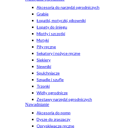
Akcesoria do narzędzi ogrodniczych
Grabie
Łopatki, motyczki, pikowniki
Łopaty do śniegu
Miotły i szczotki
Motyki
Piły ręczne
Sekatory i nożyce ręczne
Siekiery
Siewniki
Spulchniacze
Szpadle i szufle
Trzonki
Widły ogrodnicze
Zestawy narzędzi ogrodniczych
Nawadnianie
Akcesoria do pomp
Dysze do zraszaczy
Opryskiwacze ręczne