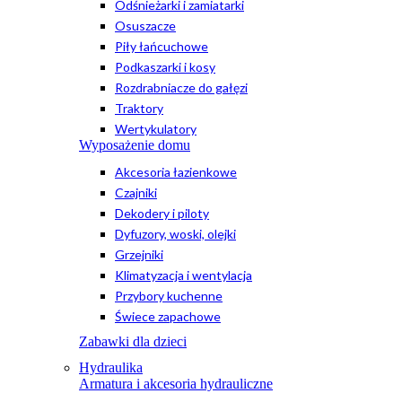
Odśnieżarki i zamiatarki
Osuszacze
Piły łańcuchowe
Podkaszarki i kosy
Rozdrabniacze do gałęzi
Traktory
Wertykulatory
Wyposażenie domu
Akcesoria łazienkowe
Czajniki
Dekodery i piloty
Dyfuzory, woski, olejki
Grzejniki
Klimatyzacja i wentylacja
Przybory kuchenne
Świece zapachowe
Zabawki dla dzieci
Hydraulika
Armatura i akcesoria hydrauliczne