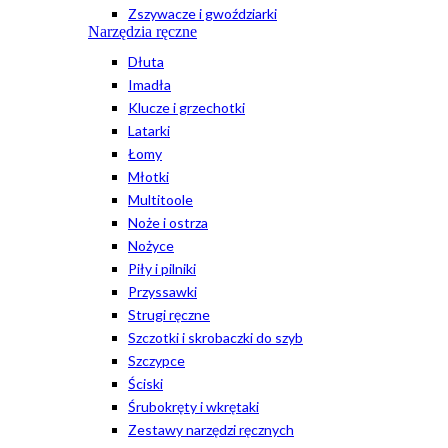
Zszywacze i gwoździarki
Narzędzia ręczne
Dłuta
Imadła
Klucze i grzechotki
Latarki
Łomy
Młotki
Multitoole
Noże i ostrza
Nożyce
Piły i pilniki
Przyssawki
Strugi ręczne
Szczotki i skrobaczki do szyb
Szczypce
Ściski
Śrubokręty i wkrętaki
Zestawy narzędzi ręcznych