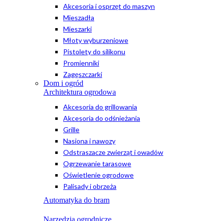
Akcesoria i osprzęt do maszyn
Mieszadła
Mieszarki
Młoty wyburzeniowe
Pistolety do silikonu
Promienniki
Zagęszczarki
Dom i ogród
Architektura ogrodowa
Akcesoria do grillowania
Akcesoria do odśnieżania
Grille
Nasiona i nawozy
Odstraszacze zwierząt i owadów
Ogrzewanie tarasowe
Oświetlenie ogrodowe
Palisady i obrzeża
Automatyka do bram
Narzędzia ogrodnicze