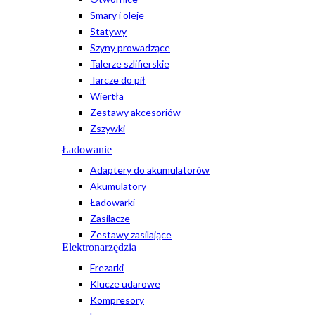
Smary i oleje
Statywy
Szyny prowadzące
Talerze szlifierskie
Tarcze do pił
Wiertła
Zestawy akcesoriów
Zszywki
Ładowanie
Adaptery do akumulatorów
Akumulatory
Ładowarki
Zasilacze
Zestawy zasilające
Elektronarzędzia
Frezarki
Klucze udarowe
Kompresory