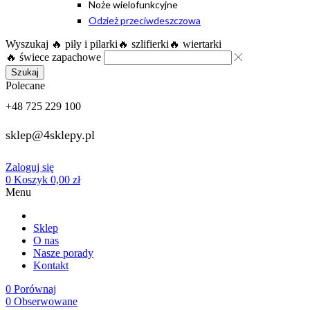
Noże wielofunkcyjne
Odzież przeciwdeszczowa
Wyszukaj
🔥 piły i pilarki
🔥 szlifierki
🔥 wiertarki
🔥 świece zapachowe
Szukaj
Polecane
+48 725 229 100
sklep@4sklepy.pl
Zaloguj się
0
Koszyk
0,00
zł
Menu
Sklep
O nas
Nasze porady
Kontakt
0
Porównaj
0
Obserwowane