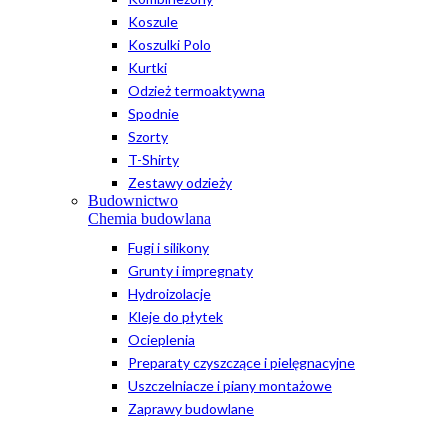
Koszule
Koszulki Polo
Kurtki
Odzież termoaktywna
Spodnie
Szorty
T-Shirty
Zestawy odzieży
Budownictwo
Chemia budowlana
Fugi i silikony
Grunty i impregnaty
Hydroizolacje
Kleje do płytek
Ocieplenia
Preparaty czyszczące i pielęgnacyjne
Uszczelniacze i piany montażowe
Zaprawy budowlane