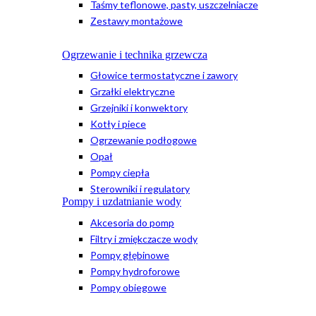
Taśmy teflonowe, pasty, uszczelniacze
Zestawy montażowe
Ogrzewanie i technika grzewcza
Głowice termostatyczne i zawory
Grzałki elektryczne
Grzejniki i konwektory
Kotły i piece
Ogrzewanie podłogowe
Opał
Pompy ciepła
Sterowniki i regulatory
Pompy i uzdatnianie wody
Akcesoria do pomp
Filtry i zmiękczacze wody
Pompy głębinowe
Pompy hydroforowe
Pompy obiegowe