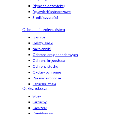
Płyny do dezynfekcji
Rękawiczki jednorazowe
Środki czystości
Ochrona i bezpieczeństwo
Gaśnice
Hełmy i kaski
Nakolanniki
Ochrona dróg oddechowych
Ochrona kręgosłupa
Ochrona słuchu
Okulary ochronne
Rękawice robocze
Tabliczki i znaki
Odzież robocza
Bluzy
Fartuchy
Kamizelki
Kombinezony