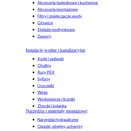
Akcesoria łazienkowe i kuchenne
Akcesoria montażowe
Filtry i zmiękczacze wody
Głowice
Stelaże podtynkowe
Zawory
Instalacje wodne i kanalizacyjne
Korki i zaślepki
Otuliny
Rury PEX
Syfony
Uszczelki
Węże
Wodomierze i liczniki
Złączki i kolanka
Narzędzia i materiały montażowe
Narzędzia hydrauliczne
Opaski, obejmy, uchwyty