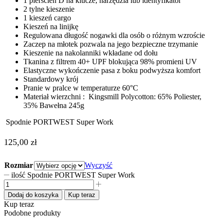
1 pierścień D na klucze, narzędzia lub identyfikator
2 tylne kieszenie
1 kieszeń cargo
Kieszeń na linijkę
Regulowana długość nogawki dla osób o różnym wzroście
Zaczep na młotek pozwala na jego bezpieczne trzymanie
Kieszenie na nakolanniki wkładane od dołu
Tkanina z filtrem 40+ UPF blokująca 98% promieni UV
Elastyczne wykończenie pasa z boku podwyższa komfort
Standardowy krój
Pranie w pralce w temperaturze 60°C
Materiał wierzchni : Kingsmill Polycotton: 65% Poliester,
35% Bawełna 245g
Spodnie PORTWEST Super Work
125,00
zł
Rozmiar
Wyczyść
ilość Spodnie PORTWEST Super Work
Dodaj do koszyka
Kup teraz
Kup teraz
Podobne produkty