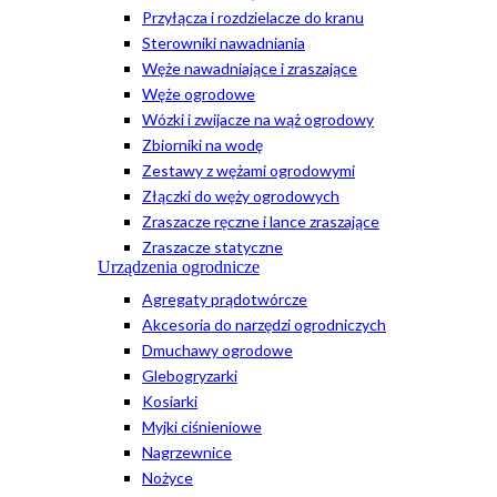
Przyłącza i rozdzielacze do kranu
Sterowniki nawadniania
Węże nawadniające i zraszające
Węże ogrodowe
Wózki i zwijacze na wąż ogrodowy
Zbiorniki na wodę
Zestawy z wężami ogrodowymi
Złączki do węży ogrodowych
Zraszacze ręczne i lance zraszające
Zraszacze statyczne
Urządzenia ogrodnicze
Agregaty prądotwórcze
Akcesoria do narzędzi ogrodniczych
Dmuchawy ogrodowe
Glebogryzarki
Kosiarki
Myjki ciśnieniowe
Nagrzewnice
Nożyce