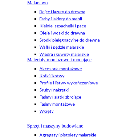
Malarstwo
Bejce i lazury do drewna
Farby i lakiery do mebli
Kielnie, szpachelki i pace
Oleje i woski do drewna
Środki pielęgnacyjne do drewna
Wałki i pędzle malarskie
Wiadra i kuwety malarskie
Materiały montażowe i mocujące
Akcesoria montażowe
Kołki i kotwy
Profile i listwy wykończeniowe
Śruby i nakrętki
Taśmy i siatki zbrojące
Taśmy montażowe
Wkręty
Sprzęt i maszyny budowlane
Agregaty i pistolety malarskie