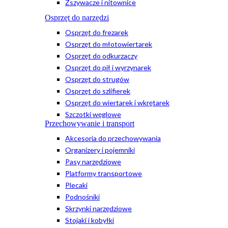
Zszywacze i nitownice
Osprzęt do narzędzi
Osprzęt do frezarek
Osprzęt do młotowiertarek
Osprzęt do odkurzaczy
Osprzęt do pił i wyrzynarek
Osprzęt do strugów
Osprzęt do szlifierek
Osprzęt do wiertarek i wkrętarek
Szczotki węglowe
Przechowywanie i transport
Akcesoria do przechowywania
Organizery i pojemniki
Pasy narzędziowe
Platformy transportowe
Plecaki
Podnośniki
Skrzynki narzędziowe
Stojaki i kobyłki