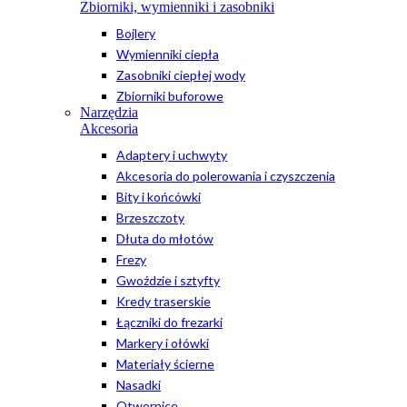
Zbiorniki, wymienniki i zasobniki
Bojlery
Wymienniki ciepła
Zasobniki ciepłej wody
Zbiorniki buforowe
Narzędzia
Akcesoria
Adaptery i uchwyty
Akcesoria do polerowania i czyszczenia
Bity i końcówki
Brzeszczoty
Dłuta do młotów
Frezy
Gwoździe i sztyfty
Kredy traserskie
Łączniki do frezarki
Markery i ołówki
Materiały ścierne
Nasadki
Otwornice