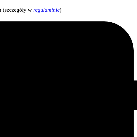
h (szczegóły w
regulaminie
)