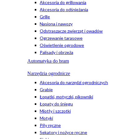
Akcesoria do grillowania
Akcesoria do odśnieżania
Grille
Nasiona i nawozy
Odstraszacze zwierząt i owadów
Ogrzewanie tarasowe
Oświetlenie ogrodowe
Palisady i obrzeża
Automatyka do bram
Narzędzia ogrodnicze
Akcesoria do narzędzi ogrodniczych
Grabie
Łopatki, motyczki, pikowniki
Łopaty do śniegu
Miotły i szczotki
Motyki
Piły ręczne
Sekatory i nożyce ręczne