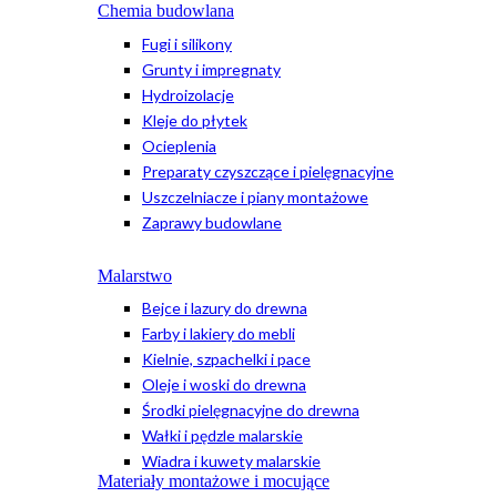
Chemia budowlana
Fugi i silikony
Grunty i impregnaty
Hydroizolacje
Kleje do płytek
Ocieplenia
Preparaty czyszczące i pielęgnacyjne
Uszczelniacze i piany montażowe
Zaprawy budowlane
Malarstwo
Bejce i lazury do drewna
Farby i lakiery do mebli
Kielnie, szpachelki i pace
Oleje i woski do drewna
Środki pielęgnacyjne do drewna
Wałki i pędzle malarskie
Wiadra i kuwety malarskie
Materiały montażowe i mocujące