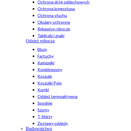
Ochrona dróg oddechowych
Ochrona kręgosłupa
Ochrona słuchu
Okulary ochronne
Rękawice robocze
Tabliczki i znaki
Odzież robocza
Bluzy
Fartuchy
Kamizelki
Kombinezony
Koszule
Koszulki Polo
Kurtki
Odzież termoaktywna
Spodnie
Szorty
T-Shirty
Zestawy odzieży
Budownictwo