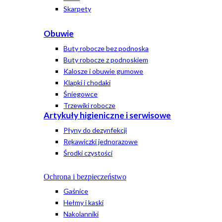
Skarpety
Obuwie
Buty robocze bez podnoska
Buty robocze z podnoskiem
Kalosze i obuwie gumowe
Klapki i chodaki
Śniegowce
Trzewiki robocze
Artykuły higieniczne i serwisowe
Płyny do dezynfekcji
Rękawiczki jednorazowe
Środki czystości
Ochrona i bezpieczeństwo
Gaśnice
Hełmy i kaski
Nakolanniki