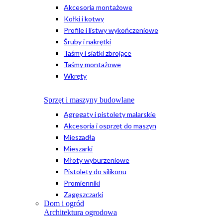
Akcesoria montażowe
Kołki i kotwy
Profile i listwy wykończeniowe
Śruby i nakrętki
Taśmy i siatki zbrojące
Taśmy montażowe
Wkręty
Sprzęt i maszyny budowlane
Agregaty i pistolety malarskie
Akcesoria i osprzęt do maszyn
Mieszadła
Mieszarki
Młoty wyburzeniowe
Pistolety do silikonu
Promienniki
Zagęszczarki
Dom i ogród
Architektura ogrodowa