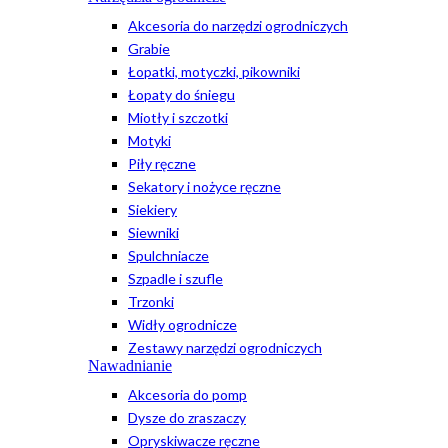
Akcesoria do narzędzi ogrodniczych
Grabie
Łopatki, motyczki, pikowniki
Łopaty do śniegu
Miotły i szczotki
Motyki
Piły ręczne
Sekatory i nożyce ręczne
Siekiery
Siewniki
Spulchniacze
Szpadle i szufle
Trzonki
Widły ogrodnicze
Zestawy narzędzi ogrodniczych
Nawadnianie
Akcesoria do pomp
Dysze do zraszaczy
Opryskiwacze ręczne