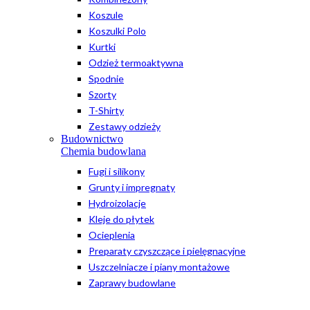
Koszule
Koszulki Polo
Kurtki
Odzież termoaktywna
Spodnie
Szorty
T-Shirty
Zestawy odzieży
Budownictwo
Chemia budowlana
Fugi i silikony
Grunty i impregnaty
Hydroizolacje
Kleje do płytek
Ocieplenia
Preparaty czyszczące i pielęgnacyjne
Uszczelniacze i piany montażowe
Zaprawy budowlane