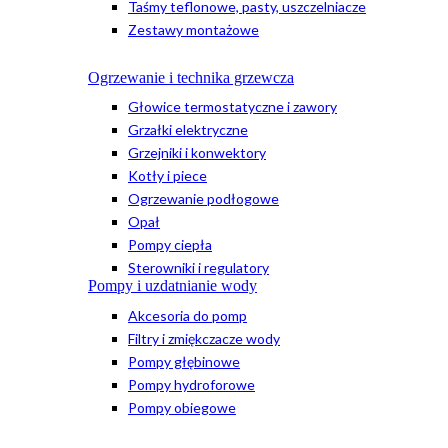
Taśmy teflonowe, pasty, uszczelniacze
Zestawy montażowe
Ogrzewanie i technika grzewcza
Głowice termostatyczne i zawory
Grzałki elektryczne
Grzejniki i konwektory
Kotły i piece
Ogrzewanie podłogowe
Opał
Pompy ciepła
Sterowniki i regulatory
Pompy i uzdatnianie wody
Akcesoria do pomp
Filtry i zmiękczacze wody
Pompy głębinowe
Pompy hydroforowe
Pompy obiegowe