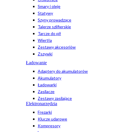
Smary i oleje
Statywy
Szyny prowadzące
Talerze szlifierskie
Tarcze do pił
Wiertła
Zestawy akcesoriów
Zszywki
Ładowanie
Adaptery do akumulatorów
Akumulatory
Ładowarki
Zasilacze
Zestawy zasilające
Elektronarzędzia
Frezarki
Klucze udarowe
Kompresory