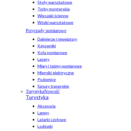
Stoły warsztatowe
Torby monterskie
Wieszaki ścienne
Wózki warsztatowe
Przyrządy pomiarowe
Dalmierze i niwelatory
Kątowniki
Koła pomiarowe
Lasery
Miary i taśmy pomiarowe
Mierniki elektryczne
Poziomice
Sznury traserskie
Turystyka
Nowość
Turystyka
Akcesoria
Lampy
Latarki czołowe
Lodówki