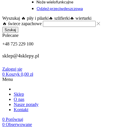
Noże wielofunkcyjne
Odzież przeciwdeszczowa
Wyszukaj
🔥 piły i pilarki
🔥 szlifierki
🔥 wiertarki
🔥 świece zapachowe
Szukaj
Polecane
+48 725 229 100
sklep@4sklepy.pl
Zaloguj się
0
Koszyk
0,00
zł
Menu
Sklep
O nas
Nasze porady
Kontakt
0
Porównaj
0
Obserwowane