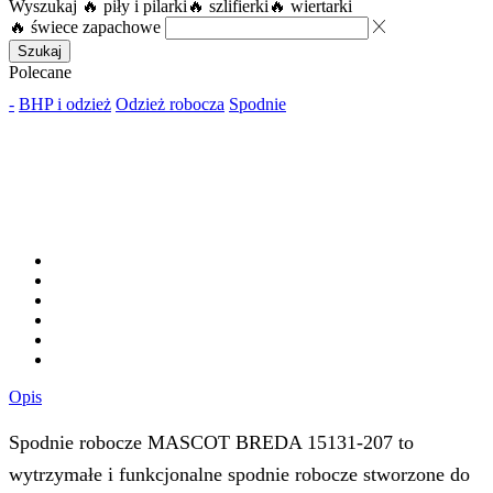
Wyszukaj
🔥 piły i pilarki
🔥 szlifierki
🔥 wiertarki
🔥 świece zapachowe
Szukaj
Polecane
-
BHP i odzież
Odzież robocza
Spodnie
Opis
Spodnie robocze MASCOT BREDA 15131-207 to
wytrzymałe i funkcjonalne spodnie robocze stworzone do