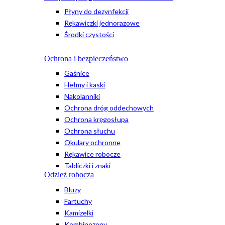
Płyny do dezynfekcji
Rękawiczki jednorazowe
Środki czystości
Ochrona i bezpieczeństwo
Gaśnice
Hełmy i kaski
Nakolanniki
Ochrona dróg oddechowych
Ochrona kręgosłupa
Ochrona słuchu
Okulary ochronne
Rękawice robocze
Tabliczki i znaki
Odzież robocza
Bluzy
Fartuchy
Kamizelki
Kombinezony