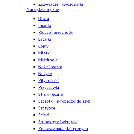
Zszywacze i gwoździarki
Narzędzia ręczne
Dłuta
Imadła
Klucze i grzechotki
Latarki
Łomy
Młotki
Multitoole
Noże i ostrza
Nożyce
Piły i pilniki
Przyssawki
Strugi ręczne
Szczotki i skrobaczki do szyb
Szczypce
Ściski
Śrubokręty i wkrętaki
Zestawy narzędzi ręcznych