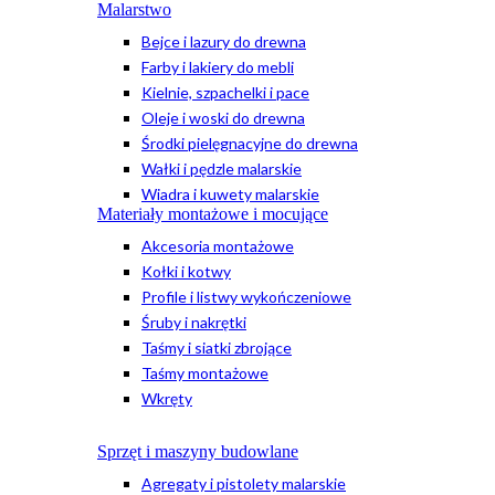
Malarstwo
Bejce i lazury do drewna
Farby i lakiery do mebli
Kielnie, szpachelki i pace
Oleje i woski do drewna
Środki pielęgnacyjne do drewna
Wałki i pędzle malarskie
Wiadra i kuwety malarskie
Materiały montażowe i mocujące
Akcesoria montażowe
Kołki i kotwy
Profile i listwy wykończeniowe
Śruby i nakrętki
Taśmy i siatki zbrojące
Taśmy montażowe
Wkręty
Sprzęt i maszyny budowlane
Agregaty i pistolety malarskie