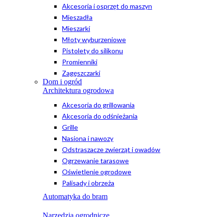
Akcesoria i osprzęt do maszyn
Mieszadła
Mieszarki
Młoty wyburzeniowe
Pistolety do silikonu
Promienniki
Zagęszczarki
Dom i ogród
Architektura ogrodowa
Akcesoria do grillowania
Akcesoria do odśnieżania
Grille
Nasiona i nawozy
Odstraszacze zwierząt i owadów
Ogrzewanie tarasowe
Oświetlenie ogrodowe
Palisady i obrzeża
Automatyka do bram
Narzędzia ogrodnicze