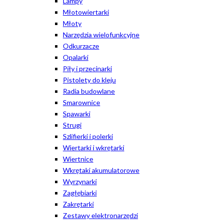
Lampy
Młotowiertarki
Młoty
Narzędzia wielofunkcyjne
Odkurzacze
Opalarki
Piły i przecinarki
Pistolety do kleju
Radia budowlane
Smarownice
Spawarki
Strugi
Szlifierki i polerki
Wiertarki i wkrętarki
Wiertnice
Wkrętaki akumulatorowe
Wyrzynarki
Zagłębiarki
Zakrętarki
Zestawy elektronarzędzi