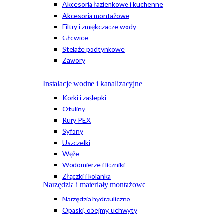
Akcesoria łazienkowe i kuchenne
Akcesoria montażowe
Filtry i zmiękczacze wody
Głowice
Stelaże podtynkowe
Zawory
Instalacje wodne i kanalizacyjne
Korki i zaślepki
Otuliny
Rury PEX
Syfony
Uszczelki
Węże
Wodomierze i liczniki
Złączki i kolanka
Narzędzia i materiały montażowe
Narzędzia hydrauliczne
Opaski, obejmy, uchwyty