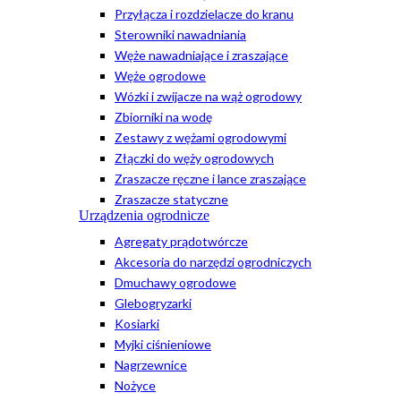
Przyłącza i rozdzielacze do kranu
Sterowniki nawadniania
Węże nawadniające i zraszające
Węże ogrodowe
Wózki i zwijacze na wąż ogrodowy
Zbiorniki na wodę
Zestawy z wężami ogrodowymi
Złączki do węży ogrodowych
Zraszacze ręczne i lance zraszające
Zraszacze statyczne
Urządzenia ogrodnicze
Agregaty prądotwórcze
Akcesoria do narzędzi ogrodniczych
Dmuchawy ogrodowe
Glebogryzarki
Kosiarki
Myjki ciśnieniowe
Nagrzewnice
Nożyce