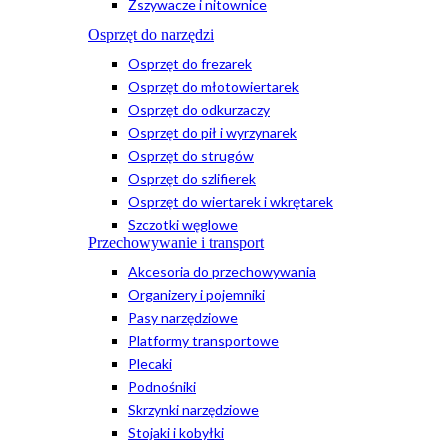
Zszywacze i nitownice
Osprzęt do narzędzi
Osprzęt do frezarek
Osprzęt do młotowiertarek
Osprzęt do odkurzaczy
Osprzęt do pił i wyrzynarek
Osprzęt do strugów
Osprzęt do szlifierek
Osprzęt do wiertarek i wkrętarek
Szczotki węglowe
Przechowywanie i transport
Akcesoria do przechowywania
Organizery i pojemniki
Pasy narzędziowe
Platformy transportowe
Plecaki
Podnośniki
Skrzynki narzędziowe
Stojaki i kobyłki