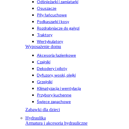
Odśnieżarki i zamiatarki
Osuszacze
Piły łańcuchowe
Podkaszarki i kosy
Rozdrabniacze do gałęzi
Traktory
Wertykulatory
Wyposażenie domu
Akcesoria łazienkowe
Czajniki
Dekodery i piloty
Dyfuzory, woski, olejki
Grzejniki
Klimatyzacja i wentylacja
Przybory kuchenne
Świece zapachowe
Zabawki dla dzieci
Hydraulika
Armatura i akcesoria hydrauliczne