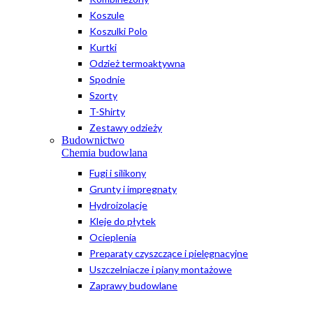
Koszule
Koszulki Polo
Kurtki
Odzież termoaktywna
Spodnie
Szorty
T-Shirty
Zestawy odzieży
Budownictwo
Chemia budowlana
Fugi i silikony
Grunty i impregnaty
Hydroizolacje
Kleje do płytek
Ocieplenia
Preparaty czyszczące i pielęgnacyjne
Uszczelniacze i piany montażowe
Zaprawy budowlane