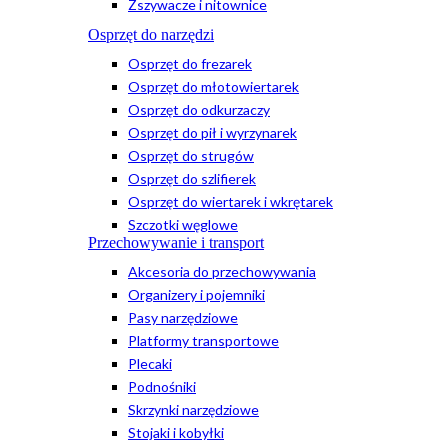
Zszywacze i nitownice
Osprzęt do narzędzi
Osprzęt do frezarek
Osprzęt do młotowiertarek
Osprzęt do odkurzaczy
Osprzęt do pił i wyrzynarek
Osprzęt do strugów
Osprzęt do szlifierek
Osprzęt do wiertarek i wkrętarek
Szczotki węglowe
Przechowywanie i transport
Akcesoria do przechowywania
Organizery i pojemniki
Pasy narzędziowe
Platformy transportowe
Plecaki
Podnośniki
Skrzynki narzędziowe
Stojaki i kobyłki