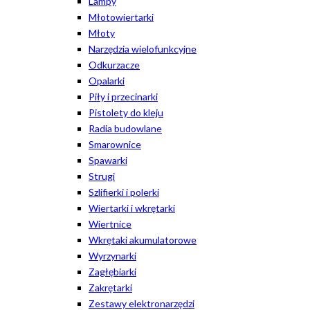
Lampy
Młotowiertarki
Młoty
Narzędzia wielofunkcyjne
Odkurzacze
Opalarki
Piły i przecinarki
Pistolety do kleju
Radia budowlane
Smarownice
Spawarki
Strugi
Szlifierki i polerki
Wiertarki i wkrętarki
Wiertnice
Wkrętaki akumulatorowe
Wyrzynarki
Zagłębiarki
Zakrętarki
Zestawy elektronarzędzi