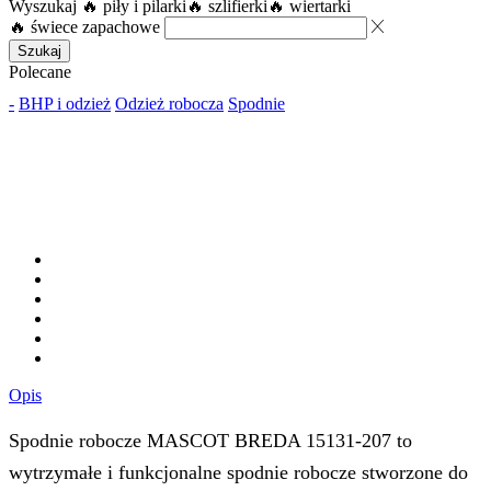
Wyszukaj
🔥 piły i pilarki
🔥 szlifierki
🔥 wiertarki
🔥 świece zapachowe
Szukaj
Polecane
-
BHP i odzież
Odzież robocza
Spodnie
Opis
Spodnie robocze MASCOT BREDA 15131-207 to
wytrzymałe i funkcjonalne spodnie robocze stworzone do