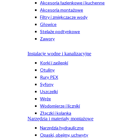
Akcesoria łazienkowe i kuchenne
Akcesoria montażowe
Filtry i zmiękczacze wody
Głowice
Stelaże podtynkowe
Zawory
Instalacje wodne i kanalizacyjne
Korki i zaślepki
Otuliny
Rury PEX
Syfony
Uszczelki
Węże
Wodomierze i liczniki
Złączki i kolanka
Narzędzia i materiały montażowe
Narzędzia hydrauliczne
Opaski, obejmy, uchwyty