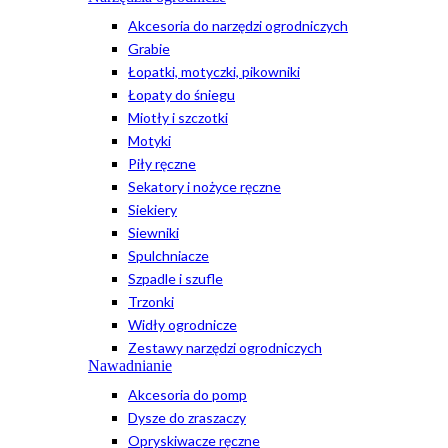
Akcesoria do narzędzi ogrodniczych
Grabie
Łopatki, motyczki, pikowniki
Łopaty do śniegu
Miotły i szczotki
Motyki
Piły ręczne
Sekatory i nożyce ręczne
Siekiery
Siewniki
Spulchniacze
Szpadle i szufle
Trzonki
Widły ogrodnicze
Zestawy narzędzi ogrodniczych
Nawadnianie
Akcesoria do pomp
Dysze do zraszaczy
Opryskiwacze ręczne