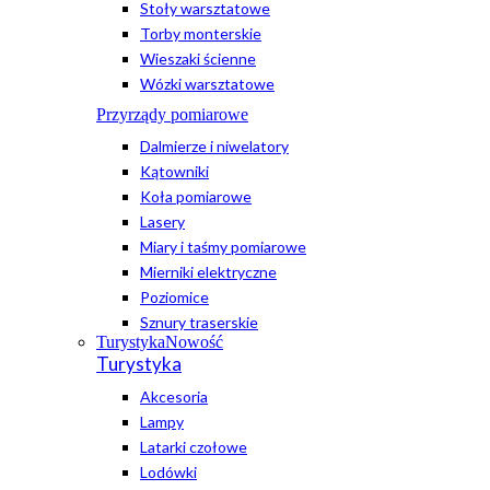
Stoły warsztatowe
Torby monterskie
Wieszaki ścienne
Wózki warsztatowe
Przyrządy pomiarowe
Dalmierze i niwelatory
Kątowniki
Koła pomiarowe
Lasery
Miary i taśmy pomiarowe
Mierniki elektryczne
Poziomice
Sznury traserskie
Turystyka
Nowość
Turystyka
Akcesoria
Lampy
Latarki czołowe
Lodówki