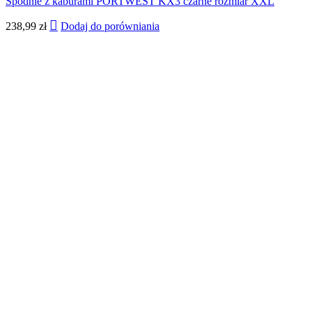
Spodnie z kaburami PORTWEST KX3 czarne rozmiar XXL
238,99
zł
Dodaj do porówniania