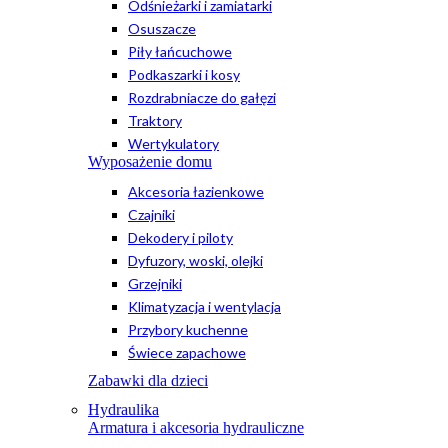
Odśnieżarki i zamiatarki
Osuszacze
Piły łańcuchowe
Podkaszarki i kosy
Rozdrabniacze do gałęzi
Traktory
Wertykulatory
Wyposażenie domu
Akcesoria łazienkowe
Czajniki
Dekodery i piloty
Dyfuzory, woski, olejki
Grzejniki
Klimatyzacja i wentylacja
Przybory kuchenne
Świece zapachowe
Zabawki dla dzieci
Hydraulika
Armatura i akcesoria hydrauliczne