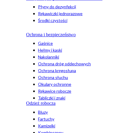
Płyny do dezynfekcji
Rękawiczki jednorazowe
Środki czystości
Ochrona i bezpieczeństwo
Gaśnice
Hełmy i kaski
Nakolanniki
Ochrona dróg oddechowych
Ochrona kręgosłupa
Ochrona słuchu
Okulary ochronne
Rękawice robocze
Tabliczki i znaki
Odzież robocza
Bluzy
Fartuchy
Kamizelki
Kombinezony