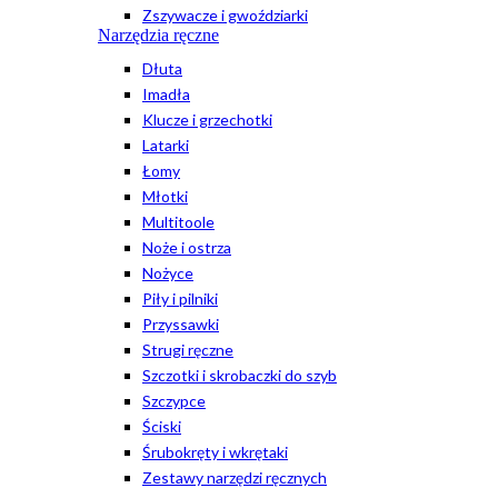
Zszywacze i gwoździarki
Narzędzia ręczne
Dłuta
Imadła
Klucze i grzechotki
Latarki
Łomy
Młotki
Multitoole
Noże i ostrza
Nożyce
Piły i pilniki
Przyssawki
Strugi ręczne
Szczotki i skrobaczki do szyb
Szczypce
Ściski
Śrubokręty i wkrętaki
Zestawy narzędzi ręcznych