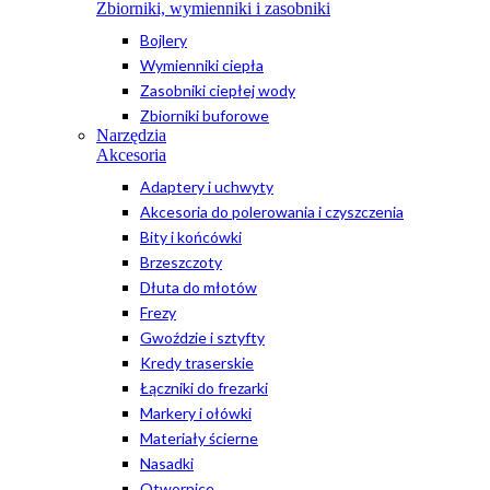
Zbiorniki, wymienniki i zasobniki
Bojlery
Wymienniki ciepła
Zasobniki ciepłej wody
Zbiorniki buforowe
Narzędzia
Akcesoria
Adaptery i uchwyty
Akcesoria do polerowania i czyszczenia
Bity i końcówki
Brzeszczoty
Dłuta do młotów
Frezy
Gwoździe i sztyfty
Kredy traserskie
Łączniki do frezarki
Markery i ołówki
Materiały ścierne
Nasadki
Otwornice