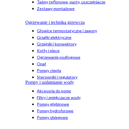
Taśmy teflonowe, pasty, uszczelniacze
Zestawy montażowe
Ogrzewanie i technika grzewcza
Głowice termostatyczne i zawory
Grzałki elektryczne
Grzejniki i konwektory
Kotły i piece
Ogrzewanie podłogowe
Opał
Pompy ciepła
Sterowniki i regulatory
Pompy i uzdatnianie wody
Akcesoria do pomp
Filtry i zmiękczacze wody
Pompy głębinowe
Pompy hydroforowe
Pompy obiegowe