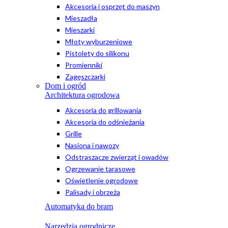
Akcesoria i osprzęt do maszyn
Mieszadła
Mieszarki
Młoty wyburzeniowe
Pistolety do silikonu
Promienniki
Zagęszczarki
Dom i ogród
Architektura ogrodowa
Akcesoria do grillowania
Akcesoria do odśnieżania
Grille
Nasiona i nawozy
Odstraszacze zwierząt i owadów
Ogrzewanie tarasowe
Oświetlenie ogrodowe
Palisady i obrzeża
Automatyka do bram
Narzędzia ogrodnicze