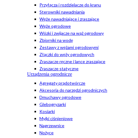
Przyłącza i rozdzielacze do kranu
Sterowniki nawadniania
Węże nawadniające i zraszające
Węże ogrodowe
Wózki i zwijacze na wąż ogrodowy
Zbiorniki na wodę
Zestawy z wężami ogrodowymi
Złączki do węży ogrodowych
Zraszacze ręczne i lance zraszające
Zraszacze statyczne
Urządzenia ogrodnicze
Agregaty prądotwórcze
Akcesoria do narzędzi ogrodniczych
Dmuchawy ogrodowe
Glebogryzarki
Kosiarki
Myjki ciśnieniowe
Nagrzewnice
Nożyce