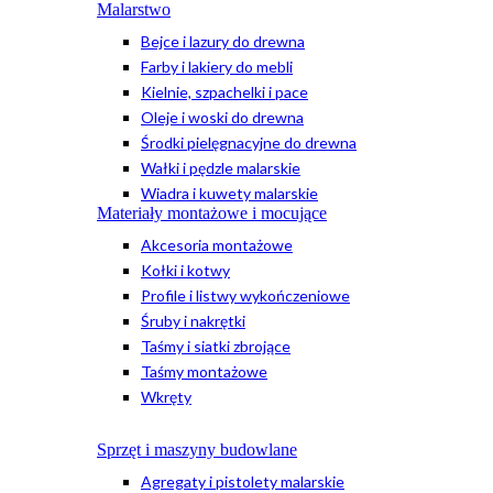
Malarstwo
Bejce i lazury do drewna
Farby i lakiery do mebli
Kielnie, szpachelki i pace
Oleje i woski do drewna
Środki pielęgnacyjne do drewna
Wałki i pędzle malarskie
Wiadra i kuwety malarskie
Materiały montażowe i mocujące
Akcesoria montażowe
Kołki i kotwy
Profile i listwy wykończeniowe
Śruby i nakrętki
Taśmy i siatki zbrojące
Taśmy montażowe
Wkręty
Sprzęt i maszyny budowlane
Agregaty i pistolety malarskie