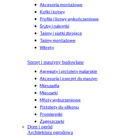
Akcesoria montażowe
Kołki i kotwy
Profile i listwy wykończeniowe
Śruby i nakrętki
Taśmy i siatki zbrojące
Taśmy montażowe
Wkręty
Sprzęt i maszyny budowlane
Agregaty i pistolety malarskie
Akcesoria i osprzęt do maszyn
Mieszadła
Mieszarki
Młoty wyburzeniowe
Pistolety do silikonu
Promienniki
Zagęszczarki
Dom i ogród
Architektura ogrodowa