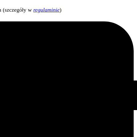
h (szczegóły w
regulaminie
)