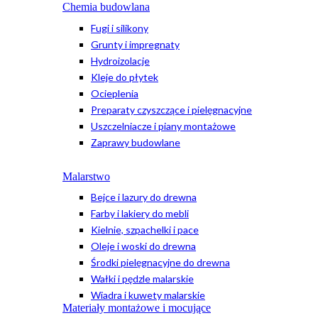
Chemia budowlana
Fugi i silikony
Grunty i impregnaty
Hydroizolacje
Kleje do płytek
Ocieplenia
Preparaty czyszczące i pielęgnacyjne
Uszczelniacze i piany montażowe
Zaprawy budowlane
Malarstwo
Bejce i lazury do drewna
Farby i lakiery do mebli
Kielnie, szpachelki i pace
Oleje i woski do drewna
Środki pielęgnacyjne do drewna
Wałki i pędzle malarskie
Wiadra i kuwety malarskie
Materiały montażowe i mocujące