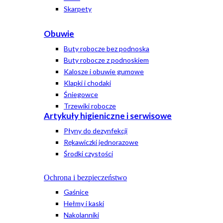
Skarpety
Obuwie
Buty robocze bez podnoska
Buty robocze z podnoskiem
Kalosze i obuwie gumowe
Klapki i chodaki
Śniegowce
Trzewiki robocze
Artykuły higieniczne i serwisowe
Płyny do dezynfekcji
Rękawiczki jednorazowe
Środki czystości
Ochrona i bezpieczeństwo
Gaśnice
Hełmy i kaski
Nakolanniki