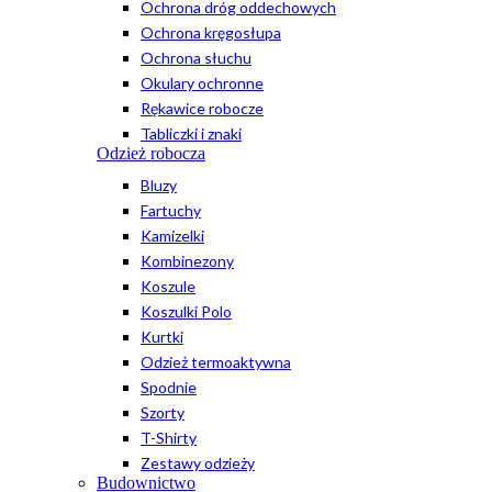
Ochrona dróg oddechowych
Ochrona kręgosłupa
Ochrona słuchu
Okulary ochronne
Rękawice robocze
Tabliczki i znaki
Odzież robocza
Bluzy
Fartuchy
Kamizelki
Kombinezony
Koszule
Koszulki Polo
Kurtki
Odzież termoaktywna
Spodnie
Szorty
T-Shirty
Zestawy odzieży
Budownictwo