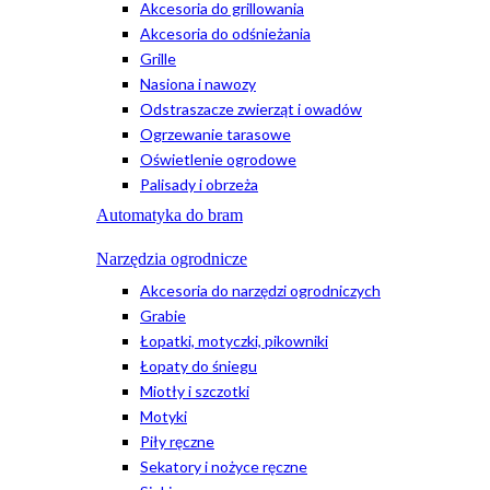
Akcesoria do grillowania
Akcesoria do odśnieżania
Grille
Nasiona i nawozy
Odstraszacze zwierząt i owadów
Ogrzewanie tarasowe
Oświetlenie ogrodowe
Palisady i obrzeża
Automatyka do bram
Narzędzia ogrodnicze
Akcesoria do narzędzi ogrodniczych
Grabie
Łopatki, motyczki, pikowniki
Łopaty do śniegu
Miotły i szczotki
Motyki
Piły ręczne
Sekatory i nożyce ręczne