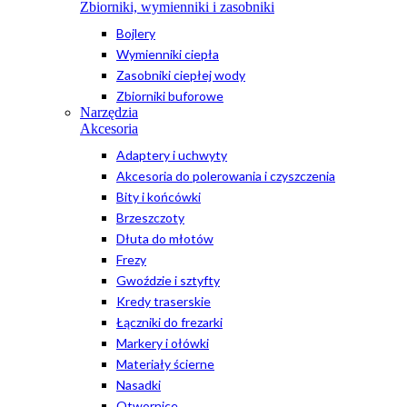
Zbiorniki, wymienniki i zasobniki
Bojlery
Wymienniki ciepła
Zasobniki ciepłej wody
Zbiorniki buforowe
Narzędzia
Akcesoria
Adaptery i uchwyty
Akcesoria do polerowania i czyszczenia
Bity i końcówki
Brzeszczoty
Dłuta do młotów
Frezy
Gwoździe i sztyfty
Kredy traserskie
Łączniki do frezarki
Markery i ołówki
Materiały ścierne
Nasadki
Otwornice