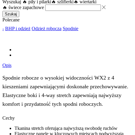
Wyszukaj
🔥 piły i pilarki
🔥 szlifierki
🔥 wiertarki
🔥 świece zapachowe
Szukaj
Polecane
-
BHP i odzież
Odzież robocza
Spodnie
Opis
Spodnie robocze o wysokiej widoczności WX2 z 4
kieszeniami zapewniającymi doskonałe przechowywanie.
Elastyczne boki i 4-way stretch zapewniają najwyższy
komfort i przydatność tych spodni roboczych.
Cechy
Tkanina stretch oferująca najwyższą swobodę ruchów
Elastyczne panele w kluczowych miejscach podwyższają