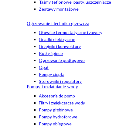
Taśmy teflonowe, pasty, uszczelniacze
Zestawy montażowe
Ogrzewanie i technika grzewcza
Głowice termostatyczne i zawory
Grzałki elektryczne
Grzejniki i konwektory
Kotły i piece
Ogrzewanie podłogowe
Opał
Pompy ciepła
Sterowniki i regulatory
Pompy i uzdatnianie wody
Akcesoria do pomp
Filtry i zmiękczacze wody
Pompy głębinowe
Pompy hydroforowe
Pompy obiegowe