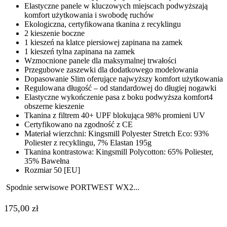
Elastyczne panele w kluczowych miejscach podwyższają
komfort użytkowania i swobodę ruchów
Ekologiczna, certyfikowana tkanina z recyklingu
2 kieszenie boczne
1 kieszeń na klatce piersiowej zapinana na zamek
1 kieszeń tylna zapinana na zamek
Wzmocnione panele dla maksymalnej trwałości
Przegubowe zaszewki dla dodatkowego modelowania
Dopasowanie Slim oferujące najwyższy komfort użytkowania
Regulowana długość – od standardowej do długiej nogawki
Elastyczne wykończenie pasa z boku podwyższa komfort4
obszerne kieszenie
Tkanina z filtrem 40+ UPF blokująca 98% promieni UV
Certyfikowano na zgodność z CE
Materiał wierzchni: Kingsmill Polyester Stretch Eco: 93%
Poliester z recyklingu, 7% Elastan 195g
Tkanina kontrastowa: Kingsmill Polycotton: 65% Poliester,
35% Bawełna
Rozmiar 50 [EU]
Spodnie serwisowe PORTWEST WX2...
175,00
zł