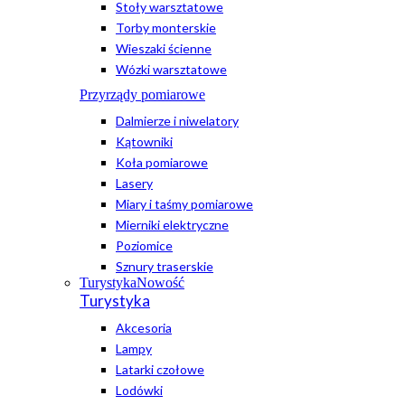
Stoły warsztatowe
Torby monterskie
Wieszaki ścienne
Wózki warsztatowe
Przyrządy pomiarowe
Dalmierze i niwelatory
Kątowniki
Koła pomiarowe
Lasery
Miary i taśmy pomiarowe
Mierniki elektryczne
Poziomice
Sznury traserskie
Turystyka
Nowość
Turystyka
Akcesoria
Lampy
Latarki czołowe
Lodówki