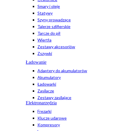
Smary i oleje
Statywy
Szyny prowadzące
Talerze szlifierskie
Tarcze do pił
Wiertła
Zestawy akcesoriów
Zszywki
Ładowanie
Adaptery do akumulatorów
Akumulatory
Ładowarki
Zasilacze
Zestawy zasilające
Elektronarzędzia
Frezarki
Klucze udarowe
Kompresory