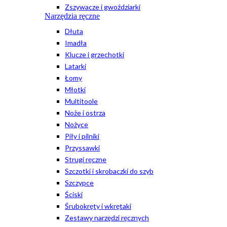
Zszywacze i gwoździarki
Narzędzia ręczne
Dłuta
Imadła
Klucze i grzechotki
Latarki
Łomy
Młotki
Multitoole
Noże i ostrza
Nożyce
Piły i pilniki
Przyssawki
Strugi ręczne
Szczotki i skrobaczki do szyb
Szczypce
Ściski
Śrubokręty i wkrętaki
Zestawy narzędzi ręcznych