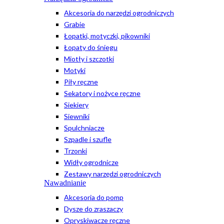
Akcesoria do narzędzi ogrodniczych
Grabie
Łopatki, motyczki, pikowniki
Łopaty do śniegu
Miotły i szczotki
Motyki
Piły ręczne
Sekatory i nożyce ręczne
Siekiery
Siewniki
Spulchniacze
Szpadle i szufle
Trzonki
Widły ogrodnicze
Zestawy narzędzi ogrodniczych
Nawadnianie
Akcesoria do pomp
Dysze do zraszaczy
Opryskiwacze ręczne