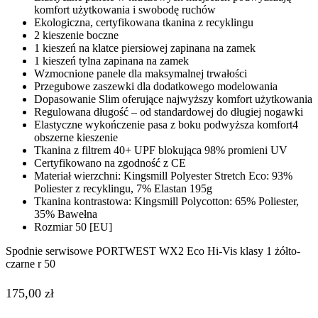
komfort użytkowania i swobodę ruchów
Ekologiczna, certyfikowana tkanina z recyklingu
2 kieszenie boczne
1 kieszeń na klatce piersiowej zapinana na zamek
1 kieszeń tylna zapinana na zamek
Wzmocnione panele dla maksymalnej trwałości
Przegubowe zaszewki dla dodatkowego modelowania
Dopasowanie Slim oferujące najwyższy komfort użytkowania
Regulowana długość – od standardowej do długiej nogawki
Elastyczne wykończenie pasa z boku podwyższa komfort4
obszerne kieszenie
Tkanina z filtrem 40+ UPF blokująca 98% promieni UV
Certyfikowano na zgodność z CE
Materiał wierzchni: Kingsmill Polyester Stretch Eco: 93%
Poliester z recyklingu, 7% Elastan 195g
Tkanina kontrastowa: Kingsmill Polycotton: 65% Poliester,
35% Bawełna
Rozmiar 50 [EU]
Spodnie serwisowe PORTWEST WX2 Eco Hi-Vis klasy 1 żółto-
czarne r 50
175,00
zł