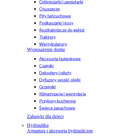
Odśnieżarki i zamiatarki
Osuszacze
Piły łańcuchowe
Podkaszarki i kosy
Rozdrabniacze do gałęzi
Traktory
Wertykulatory
Wyposażenie domu
Akcesoria łazienkowe
Czajniki
Dekodery i piloty
Dyfuzory, woski, olejki
Grzejniki
Klimatyzacja i wentylacja
Przybory kuchenne
Świece zapachowe
Zabawki dla dzieci
Hydraulika
Armatura i akcesoria hydrauliczne