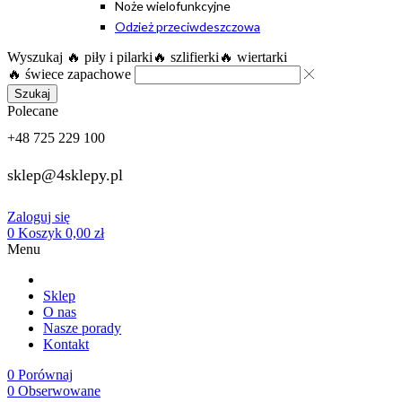
Noże wielofunkcyjne
Odzież przeciwdeszczowa
Wyszukaj
🔥 piły i pilarki
🔥 szlifierki
🔥 wiertarki
🔥 świece zapachowe
Szukaj
Polecane
+48 725 229 100
sklep@4sklepy.pl
Zaloguj się
0
Koszyk
0,00
zł
Menu
Sklep
O nas
Nasze porady
Kontakt
0
Porównaj
0
Obserwowane