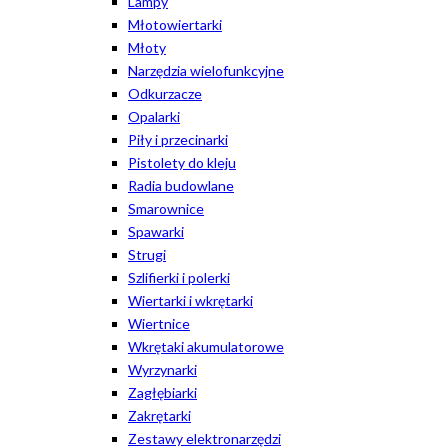
Lampy
Młotowiertarki
Młoty
Narzędzia wielofunkcyjne
Odkurzacze
Opalarki
Piły i przecinarki
Pistolety do kleju
Radia budowlane
Smarownice
Spawarki
Strugi
Szlifierki i polerki
Wiertarki i wkrętarki
Wiertnice
Wkrętaki akumulatorowe
Wyrzynarki
Zagłębiarki
Zakrętarki
Zestawy elektronarzędzi