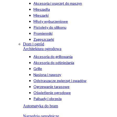
Akcesoria i osprzęt do maszyn
Mieszadła
Mieszarki
Młoty wyburzeniowe
Pistolety do silikonu
Promienniki
Zagęszczarki
Dom i ogród
Architektura ogrodowa
Akcesoria do grillowania
Akcesoria do odśnieżania
Grille
Nasiona i nawozy
Odstraszacze zwierząt i owadów
Ogrzewanie tarasowe
Oświetlenie ogrodowe
Palisady i obrzeża
Automatyka do bram
Narzędzia ogrodnicze