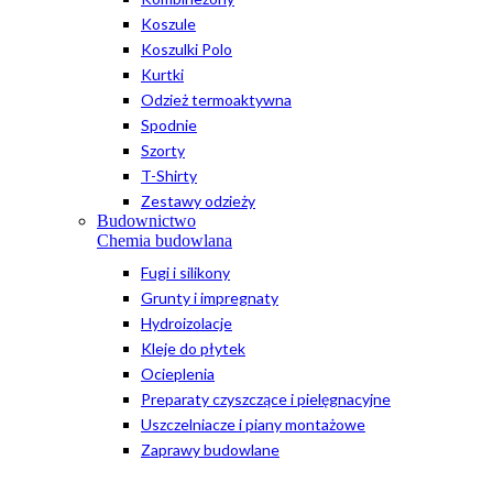
Koszule
Koszulki Polo
Kurtki
Odzież termoaktywna
Spodnie
Szorty
T-Shirty
Zestawy odzieży
Budownictwo
Chemia budowlana
Fugi i silikony
Grunty i impregnaty
Hydroizolacje
Kleje do płytek
Ocieplenia
Preparaty czyszczące i pielęgnacyjne
Uszczelniacze i piany montażowe
Zaprawy budowlane