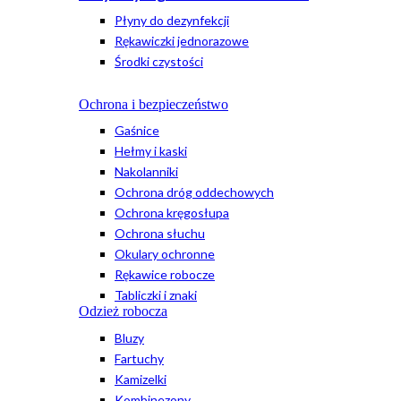
Płyny do dezynfekcji
Rękawiczki jednorazowe
Środki czystości
Ochrona i bezpieczeństwo
Gaśnice
Hełmy i kaski
Nakolanniki
Ochrona dróg oddechowych
Ochrona kręgosłupa
Ochrona słuchu
Okulary ochronne
Rękawice robocze
Tabliczki i znaki
Odzież robocza
Bluzy
Fartuchy
Kamizelki
Kombinezony