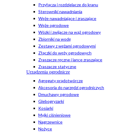
Przyłącza i rozdzielacze do kranu
Sterowniki nawadniania
Węże nawadniające i zraszające
Węże ogrodowe
Wózki i zwijacze na wąż ogrodowy
Zbiorniki na wodę
Zestawy z wężami ogrodowymi
Złączki do węży ogrodowych
Zraszacze ręczne i lance zraszające
Zraszacze statyczne
Urządzenia ogrodnicze
Agregaty prądotwórcze
Akcesoria do narzędzi ogrodniczych
Dmuchawy ogrodowe
Glebogryzarki
Kosiarki
Myjki ciśnieniowe
Nagrzewnice
Nożyce