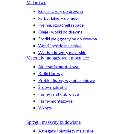
Malarstwo
Bejce i lazury do drewna
Farby i lakiery do mebli
Kielnie, szpachelki i pace
Oleje i woski do drewna
Środki pielęgnacyjne do drewna
Wałki i pędzle malarskie
Wiadra i kuwety malarskie
Materiały montażowe i mocujące
Akcesoria montażowe
Kołki i kotwy
Profile i listwy wykończeniowe
Śruby i nakrętki
Taśmy i siatki zbrojące
Taśmy montażowe
Wkręty
Sprzęt i maszyny budowlane
Agregaty i pistolety malarskie