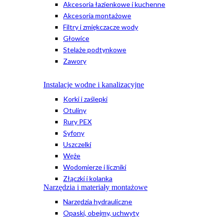
Akcesoria łazienkowe i kuchenne
Akcesoria montażowe
Filtry i zmiękczacze wody
Głowice
Stelaże podtynkowe
Zawory
Instalacje wodne i kanalizacyjne
Korki i zaślepki
Otuliny
Rury PEX
Syfony
Uszczelki
Węże
Wodomierze i liczniki
Złączki i kolanka
Narzędzia i materiały montażowe
Narzędzia hydrauliczne
Opaski, obejmy, uchwyty