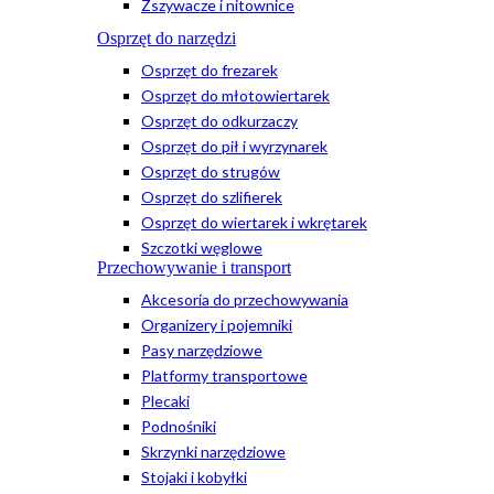
Zszywacze i nitownice
Osprzęt do narzędzi
Osprzęt do frezarek
Osprzęt do młotowiertarek
Osprzęt do odkurzaczy
Osprzęt do pił i wyrzynarek
Osprzęt do strugów
Osprzęt do szlifierek
Osprzęt do wiertarek i wkrętarek
Szczotki węglowe
Przechowywanie i transport
Akcesoria do przechowywania
Organizery i pojemniki
Pasy narzędziowe
Platformy transportowe
Plecaki
Podnośniki
Skrzynki narzędziowe
Stojaki i kobyłki