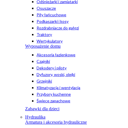
Odśnieżarki i zamiatarki
Osuszacze
Piły łańcuchowe
Podkaszarki i kosy
Rozdrabniacze do gałęzi
Traktory
Wertykulatory
Wyposażenie domu
Akcesoria łazienkowe
Czajniki
Dekodery i piloty
Dyfuzory, woski, olejki
Grzejniki
Klimatyzacja i wentylacja
Przybory kuchenne
Świece zapachowe
Zabawki dla dzieci
Hydraulika
Armatura i akcesoria hydrauliczne