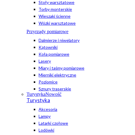
Stoły warsztatowe
Torby monterskie
Wieszaki ścienne
Wózki warsztatowe
Przyrządy pomiarowe
Dalmierze i niwelatory
Kątowniki
Koła pomiarowe
Lasery
Miary i taśmy pomiarowe
Mierniki elektryczne
Poziomice
Sznury traserskie
Turystyka
Nowość
Turystyka
Akcesoria
Lampy
Latarki czołowe
Lodówki