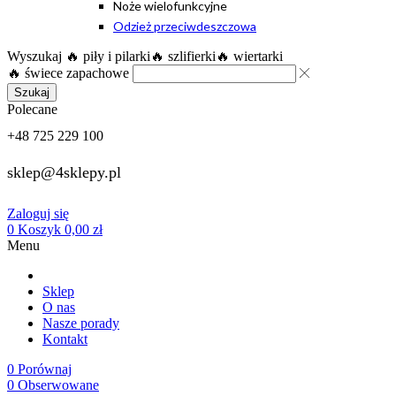
Noże wielofunkcyjne
Odzież przeciwdeszczowa
Wyszukaj
🔥 piły i pilarki
🔥 szlifierki
🔥 wiertarki
🔥 świece zapachowe
Szukaj
Polecane
+48 725 229 100
sklep@4sklepy.pl
Zaloguj się
0
Koszyk
0,00
zł
Menu
Sklep
O nas
Nasze porady
Kontakt
0
Porównaj
0
Obserwowane