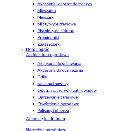
Akcesoria i osprzęt do maszyn
Mieszadła
Mieszarki
Młoty wyburzeniowe
Pistolety do silikonu
Promienniki
Zagęszczarki
Dom i ogród
Architektura ogrodowa
Akcesoria do grillowania
Akcesoria do odśnieżania
Grille
Nasiona i nawozy
Odstraszacze zwierząt i owadów
Ogrzewanie tarasowe
Oświetlenie ogrodowe
Palisady i obrzeża
Automatyka do bram
Narzędzia ogrodnicze