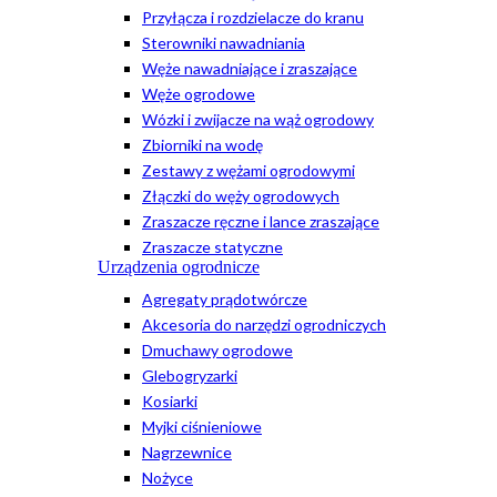
Przyłącza i rozdzielacze do kranu
Sterowniki nawadniania
Węże nawadniające i zraszające
Węże ogrodowe
Wózki i zwijacze na wąż ogrodowy
Zbiorniki na wodę
Zestawy z wężami ogrodowymi
Złączki do węży ogrodowych
Zraszacze ręczne i lance zraszające
Zraszacze statyczne
Urządzenia ogrodnicze
Agregaty prądotwórcze
Akcesoria do narzędzi ogrodniczych
Dmuchawy ogrodowe
Glebogryzarki
Kosiarki
Myjki ciśnieniowe
Nagrzewnice
Nożyce