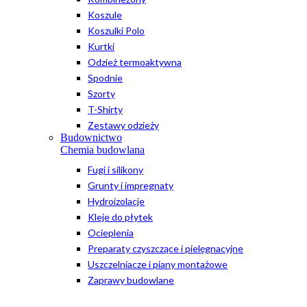
Koszule
Koszulki Polo
Kurtki
Odzież termoaktywna
Spodnie
Szorty
T-Shirty
Zestawy odzieży
Budownictwo
Chemia budowlana
Fugi i silikony
Grunty i impregnaty
Hydroizolacje
Kleje do płytek
Ocieplenia
Preparaty czyszczące i pielęgnacyjne
Uszczelniacze i piany montażowe
Zaprawy budowlane