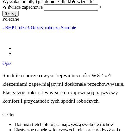
Wyszukaj
🔥 piły i pilarki
🔥 szlifierki
🔥 wiertarki
🔥 świece zapachowe
Szukaj
Polecane
-
BHP i odzież
Odzież robocza
Spodnie
Opis
Spodnie robocze o wysokiej widoczności WX2 z 4
kieszeniami zapewniającymi doskonałe przechowywanie.
Elastyczne boki i 4-way stretch zapewniają najwyższy
komfort i przydatność tych spodni roboczych.
Cechy
Tkanina stretch oferująca najwyższą swobodę ruchów
Elastyczne panele w kluczowych miejscach podwyższają