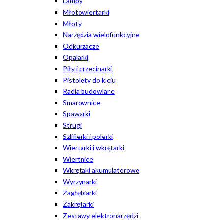
Lampy
Młotowiertarki
Młoty
Narzędzia wielofunkcyjne
Odkurzacze
Opalarki
Piły i przecinarki
Pistolety do kleju
Radia budowlane
Smarownice
Spawarki
Strugi
Szlifierki i polerki
Wiertarki i wkrętarki
Wiertnice
Wkrętaki akumulatorowe
Wyrzynarki
Zagłębiarki
Zakrętarki
Zestawy elektronarzędzi