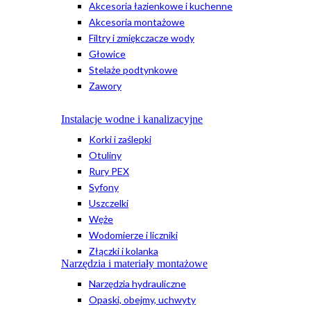
Akcesoria łazienkowe i kuchenne
Akcesoria montażowe
Filtry i zmiękczacze wody
Głowice
Stelaże podtynkowe
Zawory
Instalacje wodne i kanalizacyjne
Korki i zaślepki
Otuliny
Rury PEX
Syfony
Uszczelki
Węże
Wodomierze i liczniki
Złączki i kolanka
Narzędzia i materiały montażowe
Narzędzia hydrauliczne
Opaski, obejmy, uchwyty