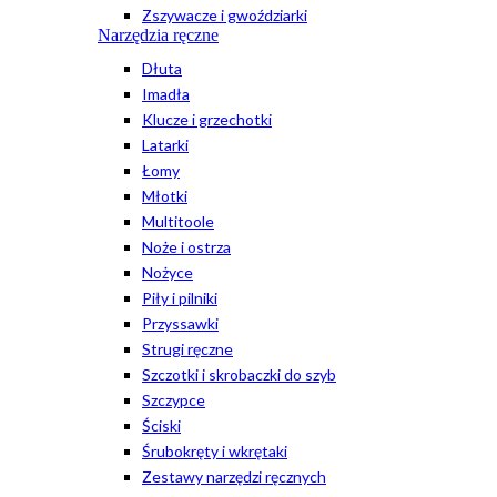
Zszywacze i gwoździarki
Narzędzia ręczne
Dłuta
Imadła
Klucze i grzechotki
Latarki
Łomy
Młotki
Multitoole
Noże i ostrza
Nożyce
Piły i pilniki
Przyssawki
Strugi ręczne
Szczotki i skrobaczki do szyb
Szczypce
Ściski
Śrubokręty i wkrętaki
Zestawy narzędzi ręcznych