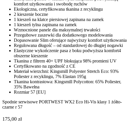
komfort użytkowania i swobodę ruchów
Ekologiczna, certyfikowana tkanina z recyklingu
2 kieszenie boczne
1 kieszeń na klatce piersiowej zapinana na zamek
1 kieszeń tylna zapinana na zamek
Wzmocnione panele dla maksymalnej trwałości
Przegubowe zaszewki dla dodatkowego modelowania
Dopasowanie Slim oferujące najwyższy komfort użytkowania
Regulowana długość – od standardowej do długiej nogawki
Elastyczne wykończenie pasa z boku podwyższa komfort4
obszerne kieszenie
Tkanina z filtrem 40+ UPF blokująca 98% promieni UV
Certyfikowano na zgodność z CE
Materiał wierzchni: Kingsmill Polyester Stretch Eco: 93%
Poliester z recyklingu, 7% Elastan 195g
Tkanina kontrastowa: Kingsmill Polycotton: 65% Poliester,
35% Bawełna
Rozmiar 57 [EU]
Spodnie serwisowe PORTWEST WX2 Eco Hi-Vis klasy 1 żółto-
czarne r 57
175,00
zł