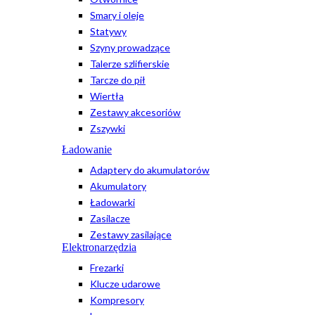
Smary i oleje
Statywy
Szyny prowadzące
Talerze szlifierskie
Tarcze do pił
Wiertła
Zestawy akcesoriów
Zszywki
Ładowanie
Adaptery do akumulatorów
Akumulatory
Ładowarki
Zasilacze
Zestawy zasilające
Elektronarzędzia
Frezarki
Klucze udarowe
Kompresory