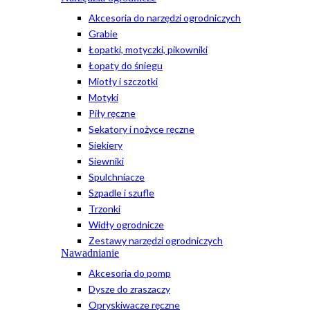
Akcesoria do narzędzi ogrodniczych
Grabie
Łopatki, motyczki, pikowniki
Łopaty do śniegu
Miotły i szczotki
Motyki
Piły ręczne
Sekatory i nożyce ręczne
Siekiery
Siewniki
Spulchniacze
Szpadle i szufle
Trzonki
Widły ogrodnicze
Zestawy narzędzi ogrodniczych
Nawadnianie
Akcesoria do pomp
Dysze do zraszaczy
Opryskiwacze ręczne