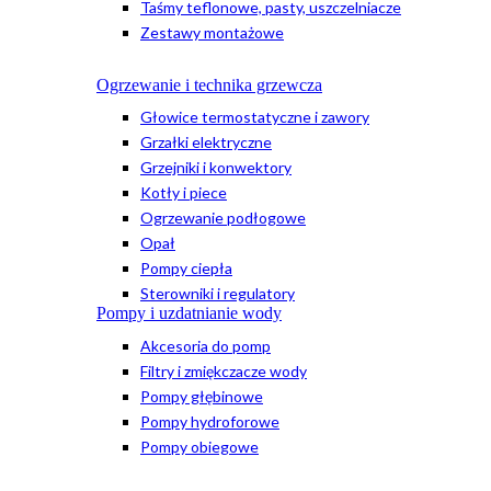
Taśmy teflonowe, pasty, uszczelniacze
Zestawy montażowe
Ogrzewanie i technika grzewcza
Głowice termostatyczne i zawory
Grzałki elektryczne
Grzejniki i konwektory
Kotły i piece
Ogrzewanie podłogowe
Opał
Pompy ciepła
Sterowniki i regulatory
Pompy i uzdatnianie wody
Akcesoria do pomp
Filtry i zmiękczacze wody
Pompy głębinowe
Pompy hydroforowe
Pompy obiegowe