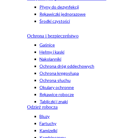
Płyny do dezynfekcji
Rękawiczki jednorazowe
Środki czystości
Ochrona i bezpieczeństwo
Gaśnice
Hełmy i kaski
Nakolanniki
Ochrona dróg oddechowych
Ochrona kręgosłupa
Ochrona słuchu
Okulary ochronne
Rękawice robocze
Tabliczki i znaki
Odzież robocza
Bluzy
Fartuchy
Kamizelki
Kombinezony