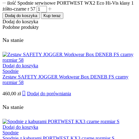
ilość Spodnie serwisowe PORTWEST WX2 Eco Hi-Vis klasy 1
żółto-czarne r 57
Dodaj do koszyka
Kup teraz
Dodaj do koszyka
Podobne produkty
Na stanie
Dodaj do koszyka
Spodnie
Zestaw SAFETY JOGGER Workwear Box DENEB FS czarny
rozmiar 58
460,00
zł
Dodaj do porówniania
Na stanie
Dodaj do koszyka
Spodnie
Spodnie z kaburami PORTWEST KX3 czarne rozmiar S