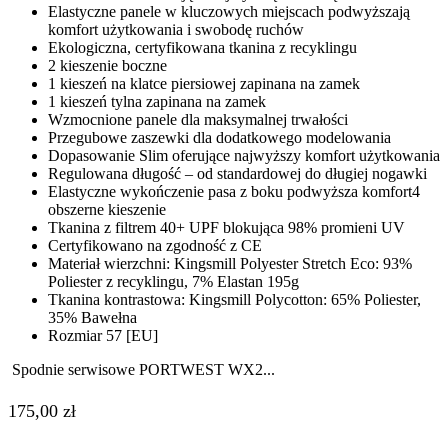
Elastyczne panele w kluczowych miejscach podwyższają
komfort użytkowania i swobodę ruchów
Ekologiczna, certyfikowana tkanina z recyklingu
2 kieszenie boczne
1 kieszeń na klatce piersiowej zapinana na zamek
1 kieszeń tylna zapinana na zamek
Wzmocnione panele dla maksymalnej trwałości
Przegubowe zaszewki dla dodatkowego modelowania
Dopasowanie Slim oferujące najwyższy komfort użytkowania
Regulowana długość – od standardowej do długiej nogawki
Elastyczne wykończenie pasa z boku podwyższa komfort4
obszerne kieszenie
Tkanina z filtrem 40+ UPF blokująca 98% promieni UV
Certyfikowano na zgodność z CE
Materiał wierzchni: Kingsmill Polyester Stretch Eco: 93%
Poliester z recyklingu, 7% Elastan 195g
Tkanina kontrastowa: Kingsmill Polycotton: 65% Poliester,
35% Bawełna
Rozmiar 57 [EU]
Spodnie serwisowe PORTWEST WX2...
175,00
zł