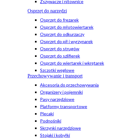
Zszywacze i nitownice
Osprzęt do narzędzi
Osprzęt do frezarek
Osprzęt do młotowiertarek
Osprzęt do odkurzaczy
Osprzęt do pił i wyrzynarek
Osprzęt do strugów
Osprzęt do szlifierek
Osprzęt do wiertarek i wkrętarek
Szczotki węglowe
Przechowywanie i transport
Akcesoria do przechowywania
Organizery i pojemniki
Pasy narzędziowe
Platformy transportowe
Plecaki
Podnośniki
Skrzynki narzędziowe
Stojaki i kobyłki