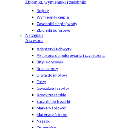
Zbiorniki, wymienniki i zasobniki
Bojlery
Wymienniki ciepła
Zasobniki ciepłej wody
Zbiorniki buforowe
Narzędzia
Akcesoria
Adaptery i uchwyty
Akcesoria do polerowania i czyszczenia
Bity i końcówki
Brzeszczoty
Dłuta do młotów
Frezy
Gwoździe i sztyfty
Kredy traserskie
Łączniki do frezarki
Markery i ołówki
Materiały ścierne
Nasadki
Otwornice