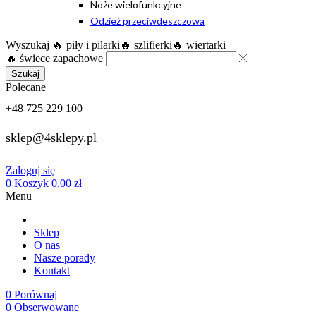
Noże wielofunkcyjne
Odzież przeciwdeszczowa
Wyszukaj
🔥 piły i pilarki
🔥 szlifierki
🔥 wiertarki
🔥 świece zapachowe
Szukaj
Polecane
+48 725 229 100
sklep@4sklepy.pl
Zaloguj się
0
Koszyk
0,00
zł
Menu
Sklep
O nas
Nasze porady
Kontakt
0
Porównaj
0
Obserwowane