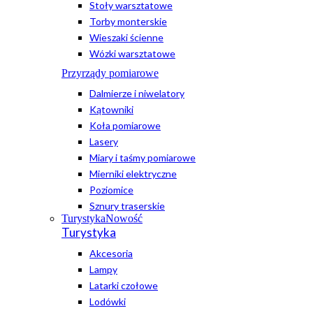
Stoły warsztatowe
Torby monterskie
Wieszaki ścienne
Wózki warsztatowe
Przyrządy pomiarowe
Dalmierze i niwelatory
Kątowniki
Koła pomiarowe
Lasery
Miary i taśmy pomiarowe
Mierniki elektryczne
Poziomice
Sznury traserskie
Turystyka
Nowość
Turystyka
Akcesoria
Lampy
Latarki czołowe
Lodówki