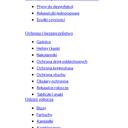
Płyny do dezynfekcji
Rękawiczki jednorazowe
Środki czystości
Ochrona i bezpieczeństwo
Gaśnice
Hełmy i kaski
Nakolanniki
Ochrona dróg oddechowych
Ochrona kręgosłupa
Ochrona słuchu
Okulary ochronne
Rękawice robocze
Tabliczki i znaki
Odzież robocza
Bluzy
Fartuchy
Kamizelki
Kombinezony