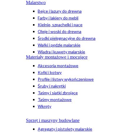
Malarstwo
Bejce i lazury do drewna
Farby i lakiery do mebli
Kielnie, szpachelki i pace
Oleje i woski do drewna
Środki pielęgnacyjne do drewna
Wałki i pędzle malarskie
Wiadra i kuwety malarskie
Materiały montażowe i mocujące
Akcesoria montażowe
Kołki i kotwy
Profile i listwy wykończeniowe
Śruby i nakrętki
Taśmy i siatki zbrojące
Taśmy montażowe
Wkręty
Sprzęt i maszyny budowlane
Agregaty i pistolety malarskie