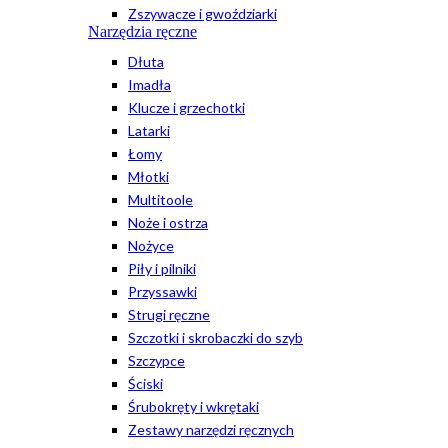
Zszywacze i gwoździarki
Narzędzia ręczne
Dłuta
Imadła
Klucze i grzechotki
Latarki
Łomy
Młotki
Multitoole
Noże i ostrza
Nożyce
Piły i pilniki
Przyssawki
Strugi ręczne
Szczotki i skrobaczki do szyb
Szczypce
Ściski
Śrubokręty i wkrętaki
Zestawy narzędzi ręcznych