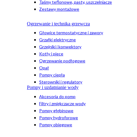
Taśmy teflonowe, pasty, uszczelniacze
Zestawy montażowe
Ogrzewanie i technika grzewcza
Głowice termostatyczne i zawory
Grzałki elektryczne
Grzejniki i konwektory
Kotły i piece
Ogrzewanie podłogowe
Opał
Pompy ciepła
Sterowniki i regulatory
Pompy i uzdatnianie wody
Akcesoria do pomp
Filtry i zmiękczacze wody
Pompy głębinowe
Pompy hydroforowe
Pompy obiegowe