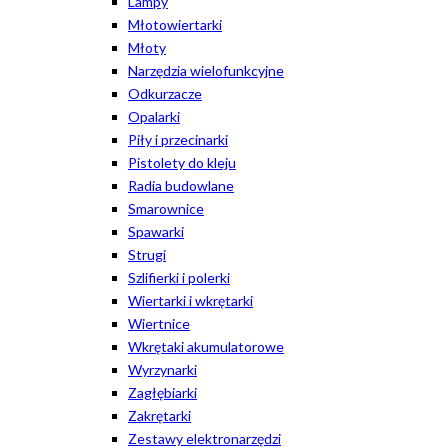
Lampy
Młotowiertarki
Młoty
Narzędzia wielofunkcyjne
Odkurzacze
Opalarki
Piły i przecinarki
Pistolety do kleju
Radia budowlane
Smarownice
Spawarki
Strugi
Szlifierki i polerki
Wiertarki i wkrętarki
Wiertnice
Wkrętaki akumulatorowe
Wyrzynarki
Zagłębiarki
Zakrętarki
Zestawy elektronarzędzi