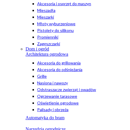
Akcesoria i osprzęt do maszyn
Mieszadła
Mieszarki
Młoty wyburzeniowe
Pistolety do silikonu
Promienniki
Zagęszczarki
Dom i ogród
Architektura ogrodowa
Akcesoria do grillowania
Akcesoria do odśnieżania
Grille
Nasiona i nawozy
Odstraszacze zwierząt i owadów
Ogrzewanie tarasowe
Oświetlenie ogrodowe
Palisady i obrzeża
Automatyka do bram
Narzędzia ogrodnicze