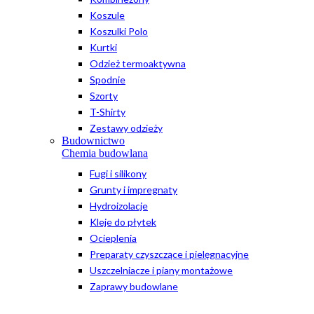
Koszule
Koszulki Polo
Kurtki
Odzież termoaktywna
Spodnie
Szorty
T-Shirty
Zestawy odzieży
Budownictwo
Chemia budowlana
Fugi i silikony
Grunty i impregnaty
Hydroizolacje
Kleje do płytek
Ocieplenia
Preparaty czyszczące i pielęgnacyjne
Uszczelniacze i piany montażowe
Zaprawy budowlane