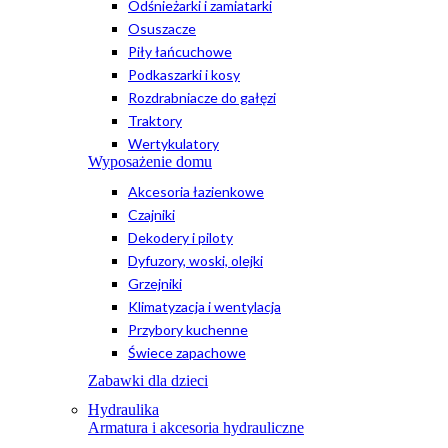
Odśnieżarki i zamiatarki
Osuszacze
Piły łańcuchowe
Podkaszarki i kosy
Rozdrabniacze do gałęzi
Traktory
Wertykulatory
Wyposażenie domu
Akcesoria łazienkowe
Czajniki
Dekodery i piloty
Dyfuzory, woski, olejki
Grzejniki
Klimatyzacja i wentylacja
Przybory kuchenne
Świece zapachowe
Zabawki dla dzieci
Hydraulika
Armatura i akcesoria hydrauliczne