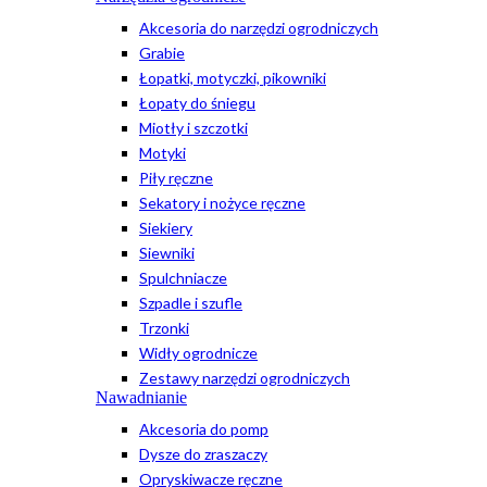
Akcesoria do narzędzi ogrodniczych
Grabie
Łopatki, motyczki, pikowniki
Łopaty do śniegu
Miotły i szczotki
Motyki
Piły ręczne
Sekatory i nożyce ręczne
Siekiery
Siewniki
Spulchniacze
Szpadle i szufle
Trzonki
Widły ogrodnicze
Zestawy narzędzi ogrodniczych
Nawadnianie
Akcesoria do pomp
Dysze do zraszaczy
Opryskiwacze ręczne