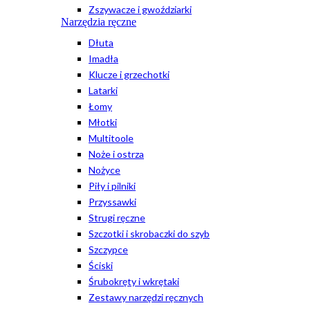
Zszywacze i gwoździarki
Narzędzia ręczne
Dłuta
Imadła
Klucze i grzechotki
Latarki
Łomy
Młotki
Multitoole
Noże i ostrza
Nożyce
Piły i pilniki
Przyssawki
Strugi ręczne
Szczotki i skrobaczki do szyb
Szczypce
Ściski
Śrubokręty i wkrętaki
Zestawy narzędzi ręcznych