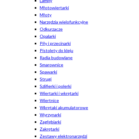
Lampy
Młotowiertarki
Młoty
Narzędzia wielofunkcyjne
Odkurzacze
Opalarki
Piły i przecinarki
Pistolety do kleju
Radia budowlane
Smarownice
Spawarki
Strugi
Szlifierki i polerki
Wiertarki i wkrętarki
Wiertnice
Wkrętaki akumulatorowe
Wyrzynarki
Zagłębiarki
Zakrętarki
Zestawy elektronarzędzi