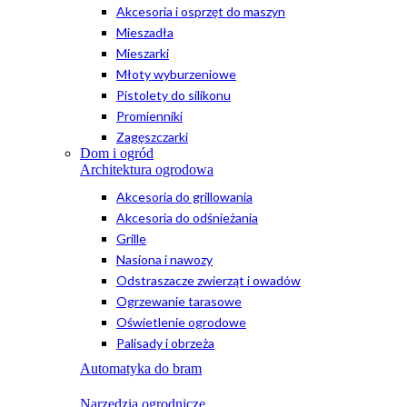
Akcesoria i osprzęt do maszyn
Mieszadła
Mieszarki
Młoty wyburzeniowe
Pistolety do silikonu
Promienniki
Zagęszczarki
Dom i ogród
Architektura ogrodowa
Akcesoria do grillowania
Akcesoria do odśnieżania
Grille
Nasiona i nawozy
Odstraszacze zwierząt i owadów
Ogrzewanie tarasowe
Oświetlenie ogrodowe
Palisady i obrzeża
Automatyka do bram
Narzędzia ogrodnicze