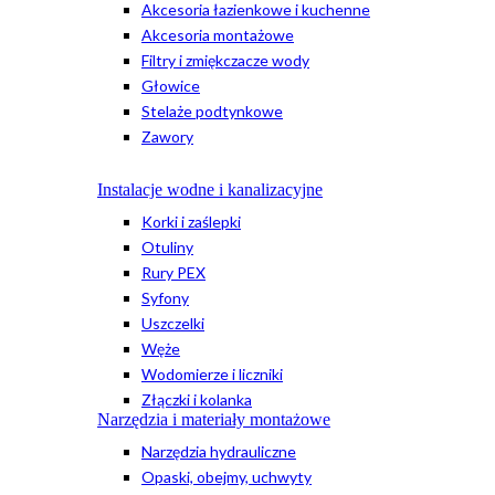
Akcesoria łazienkowe i kuchenne
Akcesoria montażowe
Filtry i zmiękczacze wody
Głowice
Stelaże podtynkowe
Zawory
Instalacje wodne i kanalizacyjne
Korki i zaślepki
Otuliny
Rury PEX
Syfony
Uszczelki
Węże
Wodomierze i liczniki
Złączki i kolanka
Narzędzia i materiały montażowe
Narzędzia hydrauliczne
Opaski, obejmy, uchwyty