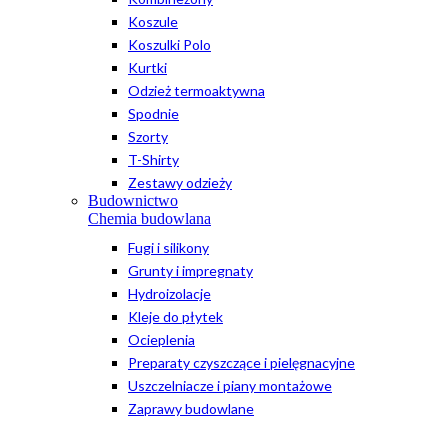
Koszule
Koszulki Polo
Kurtki
Odzież termoaktywna
Spodnie
Szorty
T-Shirty
Zestawy odzieży
Budownictwo
Chemia budowlana
Fugi i silikony
Grunty i impregnaty
Hydroizolacje
Kleje do płytek
Ocieplenia
Preparaty czyszczące i pielęgnacyjne
Uszczelniacze i piany montażowe
Zaprawy budowlane