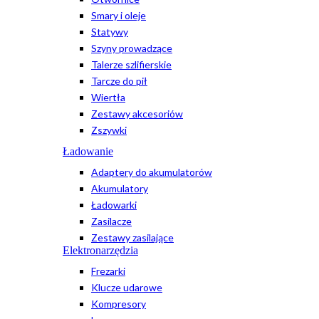
Smary i oleje
Statywy
Szyny prowadzące
Talerze szlifierskie
Tarcze do pił
Wiertła
Zestawy akcesoriów
Zszywki
Ładowanie
Adaptery do akumulatorów
Akumulatory
Ładowarki
Zasilacze
Zestawy zasilające
Elektronarzędzia
Frezarki
Klucze udarowe
Kompresory