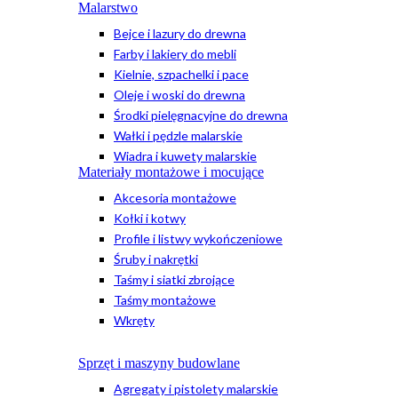
Malarstwo
Bejce i lazury do drewna
Farby i lakiery do mebli
Kielnie, szpachelki i pace
Oleje i woski do drewna
Środki pielęgnacyjne do drewna
Wałki i pędzle malarskie
Wiadra i kuwety malarskie
Materiały montażowe i mocujące
Akcesoria montażowe
Kołki i kotwy
Profile i listwy wykończeniowe
Śruby i nakrętki
Taśmy i siatki zbrojące
Taśmy montażowe
Wkręty
Sprzęt i maszyny budowlane
Agregaty i pistolety malarskie