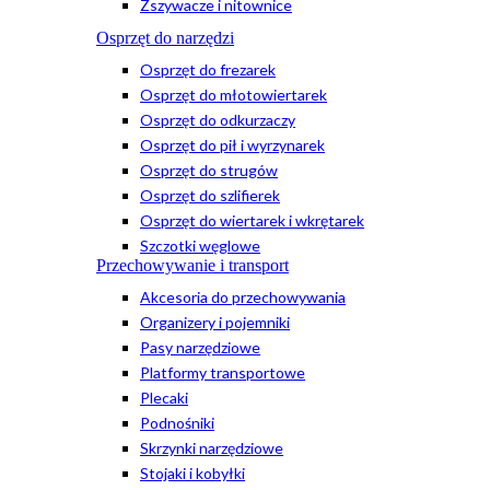
Zszywacze i nitownice
Osprzęt do narzędzi
Osprzęt do frezarek
Osprzęt do młotowiertarek
Osprzęt do odkurzaczy
Osprzęt do pił i wyrzynarek
Osprzęt do strugów
Osprzęt do szlifierek
Osprzęt do wiertarek i wkrętarek
Szczotki węglowe
Przechowywanie i transport
Akcesoria do przechowywania
Organizery i pojemniki
Pasy narzędziowe
Platformy transportowe
Plecaki
Podnośniki
Skrzynki narzędziowe
Stojaki i kobyłki