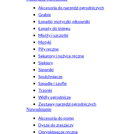
Akcesoria do narzędzi ogrodniczych
Grabie
Łopatki, motyczki, pikowniki
Łopaty do śniegu
Miotły i szczotki
Motyki
Piły ręczne
Sekatory i nożyce ręczne
Siekiery
Siewniki
Spulchniacze
Szpadle i szufle
Trzonki
Widły ogrodnicze
Zestawy narzędzi ogrodniczych
Nawadnianie
Akcesoria do pomp
Dysze do zraszaczy
Opryskiwacze ręczne