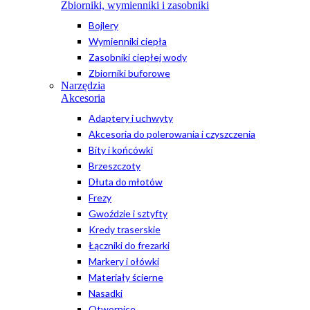
Zbiorniki, wymienniki i zasobniki
Bojlery
Wymienniki ciepła
Zasobniki ciepłej wody
Zbiorniki buforowe
Narzędzia
Akcesoria
Adaptery i uchwyty
Akcesoria do polerowania i czyszczenia
Bity i końcówki
Brzeszczoty
Dłuta do młotów
Frezy
Gwoździe i sztyfty
Kredy traserskie
Łączniki do frezarki
Markery i ołówki
Materiały ścierne
Nasadki
Otwornice