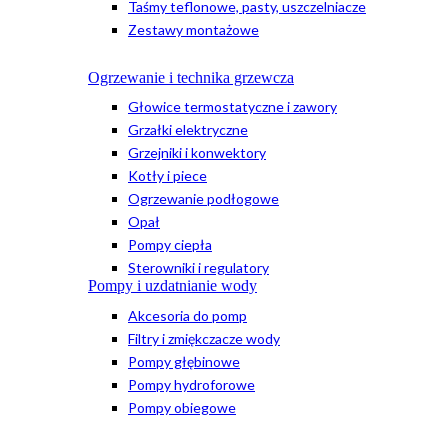
Taśmy teflonowe, pasty, uszczelniacze
Zestawy montażowe
Ogrzewanie i technika grzewcza
Głowice termostatyczne i zawory
Grzałki elektryczne
Grzejniki i konwektory
Kotły i piece
Ogrzewanie podłogowe
Opał
Pompy ciepła
Sterowniki i regulatory
Pompy i uzdatnianie wody
Akcesoria do pomp
Filtry i zmiękczacze wody
Pompy głębinowe
Pompy hydroforowe
Pompy obiegowe