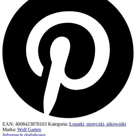
EAN:
4008423878103
Kategoria:
Łopatki, motyczki, pikowniki
Marka:
Wolf Garten
Informacje dodatkowe