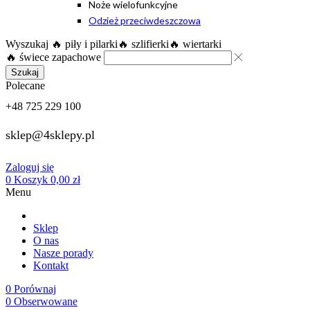
Noże wielofunkcyjne
Odzież przeciwdeszczowa
Wyszukaj
🔥 piły i pilarki
🔥 szlifierki
🔥 wiertarki
🔥 świece zapachowe
Szukaj
Polecane
+48 725 229 100
sklep@4sklepy.pl
Zaloguj się
0
Koszyk
0,00
zł
Menu
Sklep
O nas
Nasze porady
Kontakt
0
Porównaj
0
Obserwowane