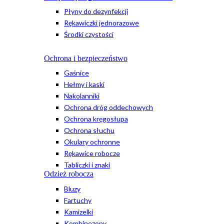
Płyny do dezynfekcji
Rękawiczki jednorazowe
Środki czystości
Ochrona i bezpieczeństwo
Gaśnice
Hełmy i kaski
Nakolanniki
Ochrona dróg oddechowych
Ochrona kręgosłupa
Ochrona słuchu
Okulary ochronne
Rękawice robocze
Tabliczki i znaki
Odzież robocza
Bluzy
Fartuchy
Kamizelki
Kombinezony