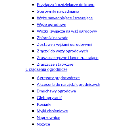
Przyłącza i rozdzielacze do kranu
Sterowniki nawadniania
Węże nawadniające i zraszające
Węże ogrodowe
Wózki i zwijacze na wąż ogrodowy
Zbiorniki na wodę
Zestawy z wężami ogrodowymi
Złączki do węży ogrodowych
Zraszacze ręczne i lance zraszające
Zraszacze statyczne
Urządzenia ogrodnicze
Agregaty prądotwórcze
Akcesoria do narzędzi ogrodniczych
Dmuchawy ogrodowe
Glebogryzarki
Kosiarki
Myjki ciśnieniowe
Nagrzewnice
Nożyce