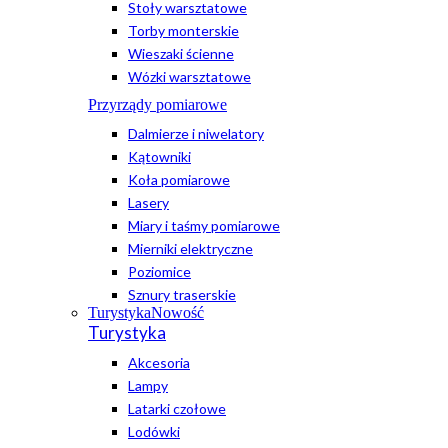
Stoły warsztatowe
Torby monterskie
Wieszaki ścienne
Wózki warsztatowe
Przyrządy pomiarowe
Dalmierze i niwelatory
Kątowniki
Koła pomiarowe
Lasery
Miary i taśmy pomiarowe
Mierniki elektryczne
Poziomice
Sznury traserskie
Turystyka
Nowość
Turystyka
Akcesoria
Lampy
Latarki czołowe
Lodówki