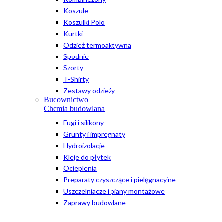
Koszule
Koszulki Polo
Kurtki
Odzież termoaktywna
Spodnie
Szorty
T-Shirty
Zestawy odzieży
Budownictwo
Chemia budowlana
Fugi i silikony
Grunty i impregnaty
Hydroizolacje
Kleje do płytek
Ocieplenia
Preparaty czyszczące i pielęgnacyjne
Uszczelniacze i piany montażowe
Zaprawy budowlane