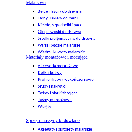
Malarstwo
Bejce i lazury do drewna
Farby i lakiery do mebli
Kielnie, szpachelki i pace
Oleje i woski do drewna
Środki pielęgnacyjne do drewna
Wałki i pędzle malarskie
Wiadra i kuwety malarskie
Materiały montażowe i mocujące
Akcesoria montażowe
Kołki i kotwy
Profile i listwy wykończeniowe
Śruby i nakrętki
Taśmy i siatki zbrojące
Taśmy montażowe
Wkręty
Sprzęt i maszyny budowlane
Agregaty i pistolety malarskie