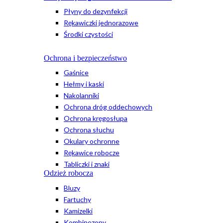
Płyny do dezynfekcji
Rękawiczki jednorazowe
Środki czystości
Ochrona i bezpieczeństwo
Gaśnice
Hełmy i kaski
Nakolanniki
Ochrona dróg oddechowych
Ochrona kręgosłupa
Ochrona słuchu
Okulary ochronne
Rękawice robocze
Tabliczki i znaki
Odzież robocza
Bluzy
Fartuchy
Kamizelki
Kombinezony