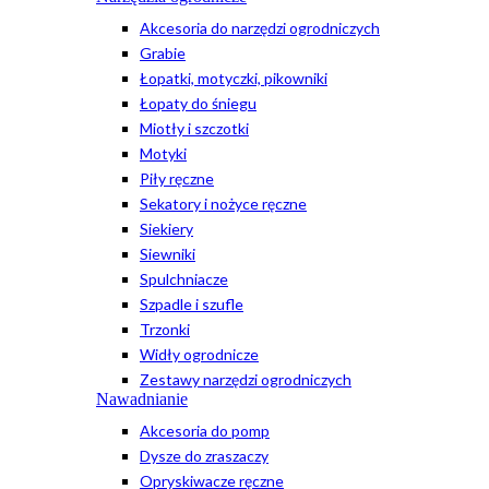
Akcesoria do narzędzi ogrodniczych
Grabie
Łopatki, motyczki, pikowniki
Łopaty do śniegu
Miotły i szczotki
Motyki
Piły ręczne
Sekatory i nożyce ręczne
Siekiery
Siewniki
Spulchniacze
Szpadle i szufle
Trzonki
Widły ogrodnicze
Zestawy narzędzi ogrodniczych
Nawadnianie
Akcesoria do pomp
Dysze do zraszaczy
Opryskiwacze ręczne