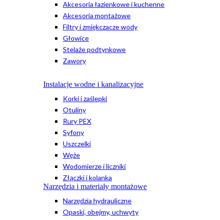
Akcesoria łazienkowe i kuchenne
Akcesoria montażowe
Filtry i zmiękczacze wody
Głowice
Stelaże podtynkowe
Zawory
Instalacje wodne i kanalizacyjne
Korki i zaślepki
Otuliny
Rury PEX
Syfony
Uszczelki
Węże
Wodomierze i liczniki
Złączki i kolanka
Narzędzia i materiały montażowe
Narzędzia hydrauliczne
Opaski, obejmy, uchwyty