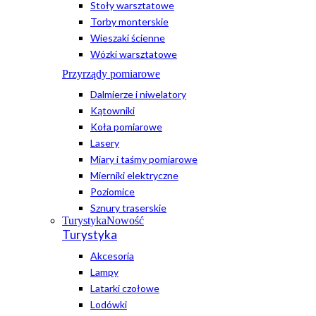
Stoły warsztatowe
Torby monterskie
Wieszaki ścienne
Wózki warsztatowe
Przyrządy pomiarowe
Dalmierze i niwelatory
Kątowniki
Koła pomiarowe
Lasery
Miary i taśmy pomiarowe
Mierniki elektryczne
Poziomice
Sznury traserskie
Turystyka
Nowość
Turystyka
Akcesoria
Lampy
Latarki czołowe
Lodówki