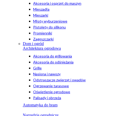
Akcesoria i osprzęt do maszyn
Mieszadła
Mieszarki
Młoty wyburzeniowe
Pistolety do silikonu
Promienniki
Zagęszczarki
Dom i ogród
Architektura ogrodowa
Akcesoria do grillowania
Akcesoria do odśnieżania
Grille
Nasiona i nawozy
Odstraszacze zwierząt i owadów
Ogrzewanie tarasowe
Oświetlenie ogrodowe
Palisady i obrzeża
Automatyka do bram
Narzędzia ogrodnicze