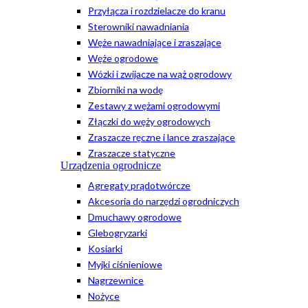
Przyłącza i rozdzielacze do kranu
Sterowniki nawadniania
Węże nawadniające i zraszające
Węże ogrodowe
Wózki i zwijacze na wąż ogrodowy
Zbiorniki na wodę
Zestawy z wężami ogrodowymi
Złączki do węży ogrodowych
Zraszacze ręczne i lance zraszające
Zraszacze statyczne
Urządzenia ogrodnicze
Agregaty prądotwórcze
Akcesoria do narzędzi ogrodniczych
Dmuchawy ogrodowe
Glebogryzarki
Kosiarki
Myjki ciśnieniowe
Nagrzewnice
Nożyce