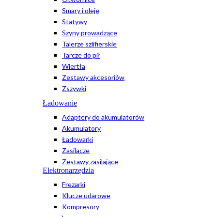
Smary i oleje
Statywy
Szyny prowadzące
Talerze szlifierskie
Tarcze do pił
Wiertła
Zestawy akcesoriów
Zszywki
Ładowanie
Adaptery do akumulatorów
Akumulatory
Ładowarki
Zasilacze
Zestawy zasilające
Elektronarzędzia
Frezarki
Klucze udarowe
Kompresory