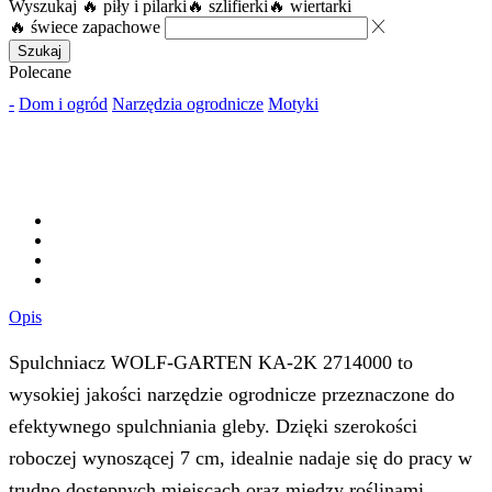
Wyszukaj
🔥 piły i pilarki
🔥 szlifierki
🔥 wiertarki
🔥 świece zapachowe
Szukaj
Polecane
-
Dom i ogród
Narzędzia ogrodnicze
Motyki
Opis
Spulchniacz WOLF-GARTEN KA-2K 2714000 to
wysokiej jakości narzędzie ogrodnicze przeznaczone do
efektywnego spulchniania gleby. Dzięki szerokości
roboczej wynoszącej 7 cm, idealnie nadaje się do pracy w
trudno dostępnych miejscach oraz między roślinami.