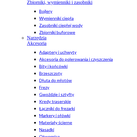
Zbiorniki, wymienniki i zasobniki
Bojlery
Wymienniki ciepła
Zasobniki ciepłej wody
Zbiorniki buforowe
Narzędzia
Akcesoria
Adaptery i uchwyty
Akcesoria do polerowania i czyszczenia
Bity i końcówki
Brzeszczoty
Dłuta do młotów
Frezy
Gwoździe i sztyfty
Kredy traserskie
Łączniki do frezarki
Markery i ołówki
Materiały ścierne
Nasadki
Otwornice