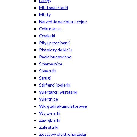
Lampy
Młotowiertarki
Młoty
Narzędzia wielofunkcyjne
Odkurzacze
Opalarki
Piły i przecinarki
Pistolety do kleju
Radia budowlane
Smarownice
Spawarki
Strugi
Szlifierki i polerki
Wiertarki i wkrętarki
Wiertnice
Wkrętaki akumulatorowe
Wyrzynarki
Zagłębiarki
Zakrętarki
Zestawy elektronarzędzi