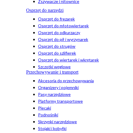
Zszywacze i nitownice
Osprzęt do narzędzi
Osprzęt do frezarek
Osprzęt do młotowiertarek
Osprzęt do odkurzaczy
Osprzęt do pił i wyrzynarek
Osprzęt do strugów
Osprzęt do szlifierek
Osprzęt do wiertarek i wkrętarek
Szczotki węglowe
Przechowywanie i transport
Akcesoria do przechowywania
Organizery i pojemniki
Pasy narzędziowe
Platformy transportowe
Plecaki
Podnośniki
Skrzynki narzędziowe
Stojaki i kobyłki