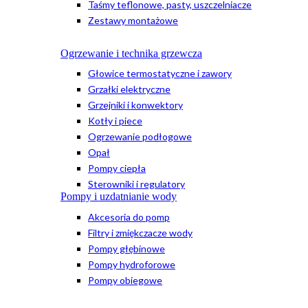
Taśmy teflonowe, pasty, uszczelniacze
Zestawy montażowe
Ogrzewanie i technika grzewcza
Głowice termostatyczne i zawory
Grzałki elektryczne
Grzejniki i konwektory
Kotły i piece
Ogrzewanie podłogowe
Opał
Pompy ciepła
Sterowniki i regulatory
Pompy i uzdatnianie wody
Akcesoria do pomp
Filtry i zmiękczacze wody
Pompy głębinowe
Pompy hydroforowe
Pompy obiegowe