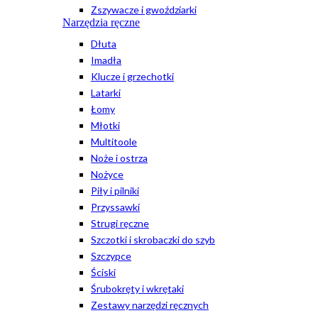
Zszywacze i gwoździarki
Narzędzia ręczne
Dłuta
Imadła
Klucze i grzechotki
Latarki
Łomy
Młotki
Multitoole
Noże i ostrza
Nożyce
Piły i pilniki
Przyssawki
Strugi ręczne
Szczotki i skrobaczki do szyb
Szczypce
Ściski
Śrubokręty i wkrętaki
Zestawy narzędzi ręcznych