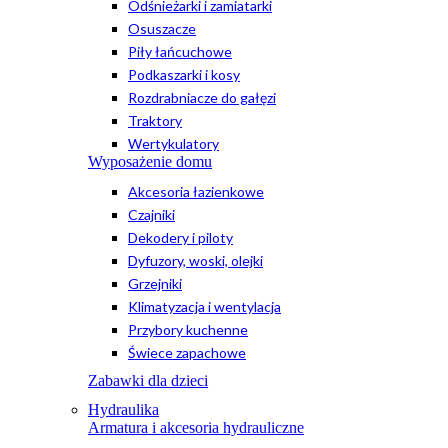
Odśnieżarki i zamiatarki
Osuszacze
Piły łańcuchowe
Podkaszarki i kosy
Rozdrabniacze do gałęzi
Traktory
Wertykulatory
Wyposażenie domu
Akcesoria łazienkowe
Czajniki
Dekodery i piloty
Dyfuzory, woski, olejki
Grzejniki
Klimatyzacja i wentylacja
Przybory kuchenne
Świece zapachowe
Zabawki dla dzieci
Hydraulika
Armatura i akcesoria hydrauliczne