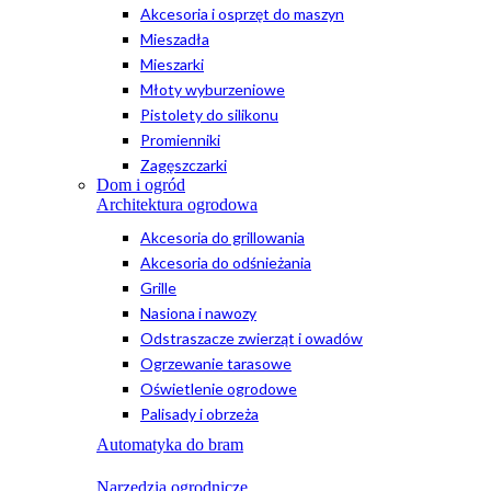
Akcesoria i osprzęt do maszyn
Mieszadła
Mieszarki
Młoty wyburzeniowe
Pistolety do silikonu
Promienniki
Zagęszczarki
Dom i ogród
Architektura ogrodowa
Akcesoria do grillowania
Akcesoria do odśnieżania
Grille
Nasiona i nawozy
Odstraszacze zwierząt i owadów
Ogrzewanie tarasowe
Oświetlenie ogrodowe
Palisady i obrzeża
Automatyka do bram
Narzędzia ogrodnicze