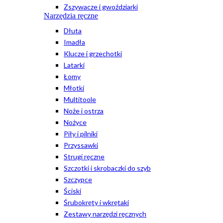
Zszywacze i gwoździarki
Narzędzia ręczne
Dłuta
Imadła
Klucze i grzechotki
Latarki
Łomy
Młotki
Multitoole
Noże i ostrza
Nożyce
Piły i pilniki
Przyssawki
Strugi ręczne
Szczotki i skrobaczki do szyb
Szczypce
Ściski
Śrubokręty i wkrętaki
Zestawy narzędzi ręcznych