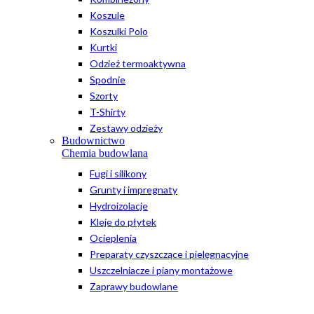
Koszule
Koszulki Polo
Kurtki
Odzież termoaktywna
Spodnie
Szorty
T-Shirty
Zestawy odzieży
Budownictwo
Chemia budowlana
Fugi i silikony
Grunty i impregnaty
Hydroizolacje
Kleje do płytek
Ocieplenia
Preparaty czyszczące i pielęgnacyjne
Uszczelniacze i piany montażowe
Zaprawy budowlane