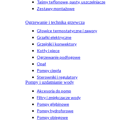
Taśmy teflonowe, pasty, uszczelniacze
Zestawy montażowe
Ogrzewanie i technika grzewcza
Głowice termostatyczne i zawory
Grzałki elektryczne
Grzejniki i konwektory
Kotły i piece
Ogrzewanie podłogowe
Opał
Pompy ciepła
Sterowniki i regulatory
Pompy i uzdatnianie wody
Akcesoria do pomp
Filtry i zmiękczacze wody
Pompy głębinowe
Pompy hydroforowe
Pompy obiegowe