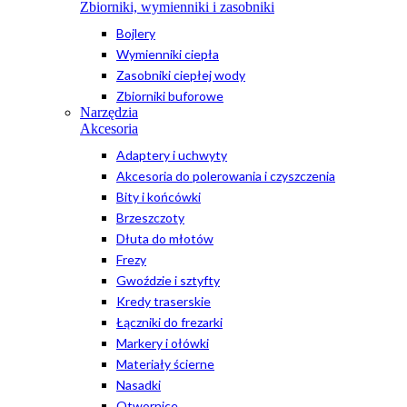
Zbiorniki, wymienniki i zasobniki
Bojlery
Wymienniki ciepła
Zasobniki ciepłej wody
Zbiorniki buforowe
Narzędzia
Akcesoria
Adaptery i uchwyty
Akcesoria do polerowania i czyszczenia
Bity i końcówki
Brzeszczoty
Dłuta do młotów
Frezy
Gwoździe i sztyfty
Kredy traserskie
Łączniki do frezarki
Markery i ołówki
Materiały ścierne
Nasadki
Otwornice