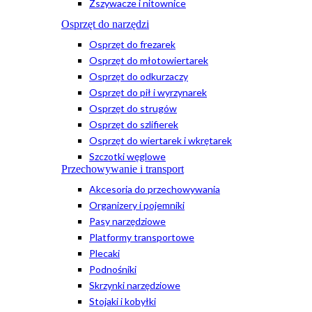
Zszywacze i nitownice
Osprzęt do narzędzi
Osprzęt do frezarek
Osprzęt do młotowiertarek
Osprzęt do odkurzaczy
Osprzęt do pił i wyrzynarek
Osprzęt do strugów
Osprzęt do szlifierek
Osprzęt do wiertarek i wkrętarek
Szczotki węglowe
Przechowywanie i transport
Akcesoria do przechowywania
Organizery i pojemniki
Pasy narzędziowe
Platformy transportowe
Plecaki
Podnośniki
Skrzynki narzędziowe
Stojaki i kobyłki