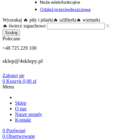
Noże wielofunkcyjne
Odzież przeciwdeszczowa
Wyszukaj
🔥 piły i pilarki
🔥 szlifierki
🔥 wiertarki
🔥 świece zapachowe
Szukaj
Polecane
+48 725 229 100
sklep@4sklepy.pl
Zaloguj się
0
Koszyk
0,00
zł
Menu
Sklep
O nas
Nasze porady
Kontakt
0
Porównaj
0
Obserwowane