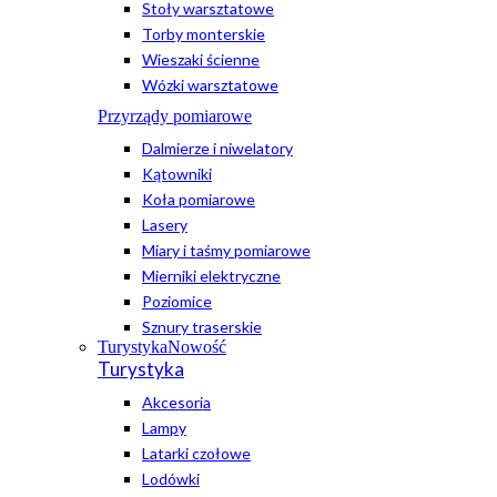
Stoły warsztatowe
Torby monterskie
Wieszaki ścienne
Wózki warsztatowe
Przyrządy pomiarowe
Dalmierze i niwelatory
Kątowniki
Koła pomiarowe
Lasery
Miary i taśmy pomiarowe
Mierniki elektryczne
Poziomice
Sznury traserskie
Turystyka
Nowość
Turystyka
Akcesoria
Lampy
Latarki czołowe
Lodówki