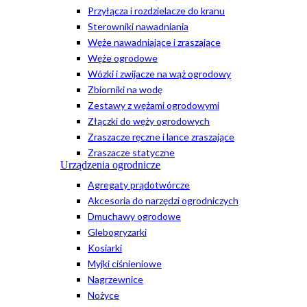
Przyłącza i rozdzielacze do kranu
Sterowniki nawadniania
Węże nawadniające i zraszające
Węże ogrodowe
Wózki i zwijacze na wąż ogrodowy
Zbiorniki na wodę
Zestawy z wężami ogrodowymi
Złączki do węży ogrodowych
Zraszacze ręczne i lance zraszające
Zraszacze statyczne
Urządzenia ogrodnicze
Agregaty prądotwórcze
Akcesoria do narzędzi ogrodniczych
Dmuchawy ogrodowe
Glebogryzarki
Kosiarki
Myjki ciśnieniowe
Nagrzewnice
Nożyce