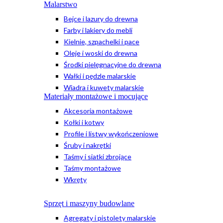
Malarstwo
Bejce i lazury do drewna
Farby i lakiery do mebli
Kielnie, szpachelki i pace
Oleje i woski do drewna
Środki pielęgnacyjne do drewna
Wałki i pędzle malarskie
Wiadra i kuwety malarskie
Materiały montażowe i mocujące
Akcesoria montażowe
Kołki i kotwy
Profile i listwy wykończeniowe
Śruby i nakrętki
Taśmy i siatki zbrojące
Taśmy montażowe
Wkręty
Sprzęt i maszyny budowlane
Agregaty i pistolety malarskie