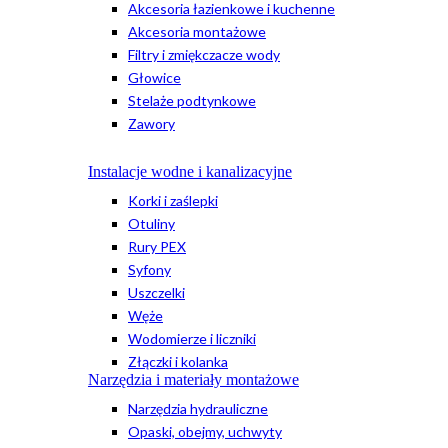
Akcesoria łazienkowe i kuchenne
Akcesoria montażowe
Filtry i zmiękczacze wody
Głowice
Stelaże podtynkowe
Zawory
Instalacje wodne i kanalizacyjne
Korki i zaślepki
Otuliny
Rury PEX
Syfony
Uszczelki
Węże
Wodomierze i liczniki
Złączki i kolanka
Narzędzia i materiały montażowe
Narzędzia hydrauliczne
Opaski, obejmy, uchwyty