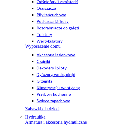
Odśnieżarki i zamiatarki
Osuszacze
Piły łańcuchowe
Podkaszarki i kosy
Rozdrabniacze do gałęzi
Traktory
Wertykulatory
Wyposażenie domu
Akcesoria łazienkowe
Czajniki
Dekodery i piloty
Dyfuzory, woski, olejki
Grzejniki
Klimatyzacja i wentylacja
Przybory kuchenne
Świece zapachowe
Zabawki dla dzieci
Hydraulika
Armatura i akcesoria hydrauliczne