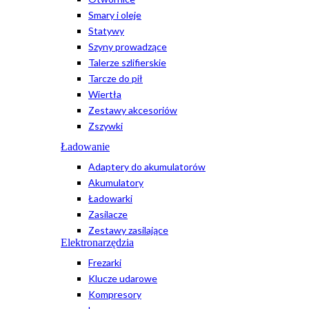
Smary i oleje
Statywy
Szyny prowadzące
Talerze szlifierskie
Tarcze do pił
Wiertła
Zestawy akcesoriów
Zszywki
Ładowanie
Adaptery do akumulatorów
Akumulatory
Ładowarki
Zasilacze
Zestawy zasilające
Elektronarzędzia
Frezarki
Klucze udarowe
Kompresory