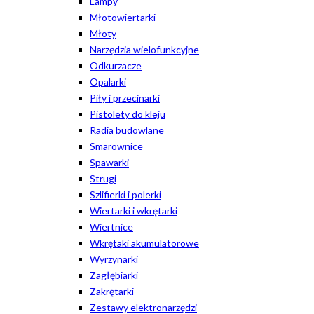
Lampy
Młotowiertarki
Młoty
Narzędzia wielofunkcyjne
Odkurzacze
Opalarki
Piły i przecinarki
Pistolety do kleju
Radia budowlane
Smarownice
Spawarki
Strugi
Szlifierki i polerki
Wiertarki i wkrętarki
Wiertnice
Wkrętaki akumulatorowe
Wyrzynarki
Zagłębiarki
Zakrętarki
Zestawy elektronarzędzi