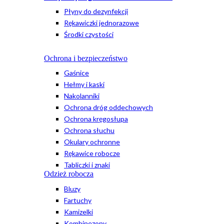
Płyny do dezynfekcji
Rękawiczki jednorazowe
Środki czystości
Ochrona i bezpieczeństwo
Gaśnice
Hełmy i kaski
Nakolanniki
Ochrona dróg oddechowych
Ochrona kręgosłupa
Ochrona słuchu
Okulary ochronne
Rękawice robocze
Tabliczki i znaki
Odzież robocza
Bluzy
Fartuchy
Kamizelki
Kombinezony