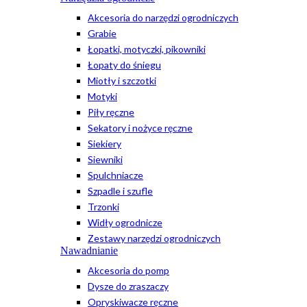
Akcesoria do narzędzi ogrodniczych
Grabie
Łopatki, motyczki, pikowniki
Łopaty do śniegu
Miotły i szczotki
Motyki
Piły ręczne
Sekatory i nożyce ręczne
Siekiery
Siewniki
Spulchniacze
Szpadle i szufle
Trzonki
Widły ogrodnicze
Zestawy narzędzi ogrodniczych
Nawadnianie
Akcesoria do pomp
Dysze do zraszaczy
Opryskiwacze ręczne