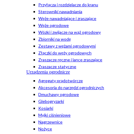
Przyłącza i rozdzielacze do kranu
Sterowniki nawadniania
Węże nawadniające i zraszające
Węże ogrodowe
Wózki i zwijacze na wąż ogrodowy
Zbiorniki na wodę
Zestawy z wężami ogrodowymi
Złączki do węży ogrodowych
Zraszacze ręczne i lance zraszające
Zraszacze statyczne
Urządzenia ogrodnicze
Agregaty prądotwórcze
Akcesoria do narzędzi ogrodniczych
Dmuchawy ogrodowe
Glebogryzarki
Kosiarki
Myjki ciśnieniowe
Nagrzewnice
Nożyce