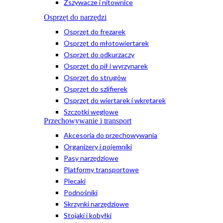
Zszywacze i nitownice
Osprzęt do narzędzi
Osprzęt do frezarek
Osprzęt do młotowiertarek
Osprzęt do odkurzaczy
Osprzęt do pił i wyrzynarek
Osprzęt do strugów
Osprzęt do szlifierek
Osprzęt do wiertarek i wkrętarek
Szczotki węglowe
Przechowywanie i transport
Akcesoria do przechowywania
Organizery i pojemniki
Pasy narzędziowe
Platformy transportowe
Plecaki
Podnośniki
Skrzynki narzędziowe
Stojaki i kobyłki