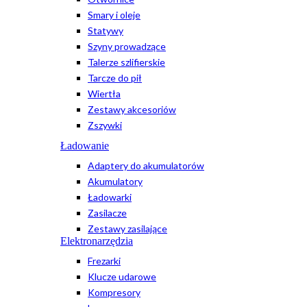
Smary i oleje
Statywy
Szyny prowadzące
Talerze szlifierskie
Tarcze do pił
Wiertła
Zestawy akcesoriów
Zszywki
Ładowanie
Adaptery do akumulatorów
Akumulatory
Ładowarki
Zasilacze
Zestawy zasilające
Elektronarzędzia
Frezarki
Klucze udarowe
Kompresory