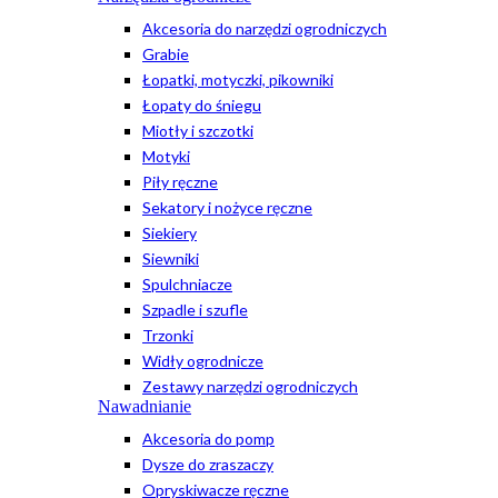
Akcesoria do narzędzi ogrodniczych
Grabie
Łopatki, motyczki, pikowniki
Łopaty do śniegu
Miotły i szczotki
Motyki
Piły ręczne
Sekatory i nożyce ręczne
Siekiery
Siewniki
Spulchniacze
Szpadle i szufle
Trzonki
Widły ogrodnicze
Zestawy narzędzi ogrodniczych
Nawadnianie
Akcesoria do pomp
Dysze do zraszaczy
Opryskiwacze ręczne