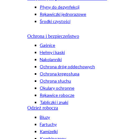
Płyny do dezynfekcji
Rękawiczki jednorazowe
Środki czystości
Ochrona i bezpieczeństwo
Gaśnice
Hełmy i kaski
Nakolanniki
Ochrona dróg oddechowych
Ochrona kręgosłupa
Ochrona słuchu
Okulary ochronne
Rękawice robocze
Tabliczki i znaki
Odzież robocza
Bluzy
Fartuchy
Kamizelki
Kombinezony