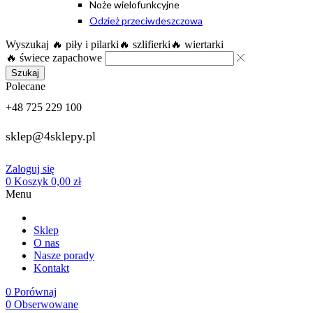
Noże wielofunkcyjne
Odzież przeciwdeszczowa
Wyszukaj
🔥 piły i pilarki
🔥 szlifierki
🔥 wiertarki
🔥 świece zapachowe
Szukaj
Polecane
+48 725 229 100
sklep@4sklepy.pl
Zaloguj się
0
Koszyk
0,00
zł
Menu
Sklep
O nas
Nasze porady
Kontakt
0
Porównaj
0
Obserwowane