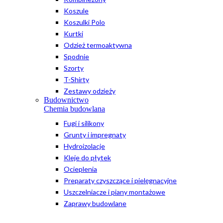
Koszule
Koszulki Polo
Kurtki
Odzież termoaktywna
Spodnie
Szorty
T-Shirty
Zestawy odzieży
Budownictwo
Chemia budowlana
Fugi i silikony
Grunty i impregnaty
Hydroizolacje
Kleje do płytek
Ocieplenia
Preparaty czyszczące i pielęgnacyjne
Uszczelniacze i piany montażowe
Zaprawy budowlane