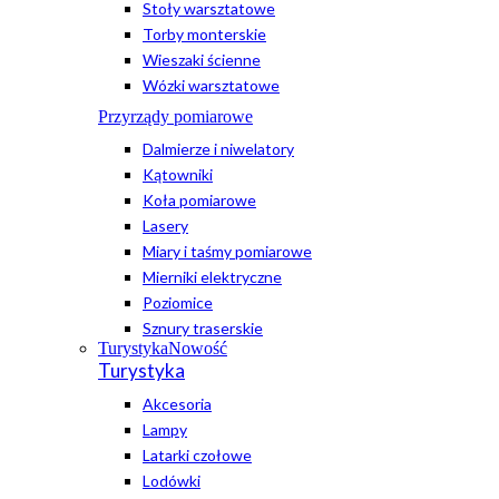
Stoły warsztatowe
Torby monterskie
Wieszaki ścienne
Wózki warsztatowe
Przyrządy pomiarowe
Dalmierze i niwelatory
Kątowniki
Koła pomiarowe
Lasery
Miary i taśmy pomiarowe
Mierniki elektryczne
Poziomice
Sznury traserskie
Turystyka
Nowość
Turystyka
Akcesoria
Lampy
Latarki czołowe
Lodówki