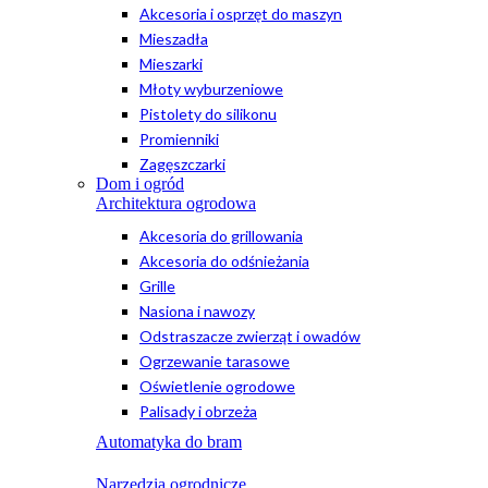
Akcesoria i osprzęt do maszyn
Mieszadła
Mieszarki
Młoty wyburzeniowe
Pistolety do silikonu
Promienniki
Zagęszczarki
Dom i ogród
Architektura ogrodowa
Akcesoria do grillowania
Akcesoria do odśnieżania
Grille
Nasiona i nawozy
Odstraszacze zwierząt i owadów
Ogrzewanie tarasowe
Oświetlenie ogrodowe
Palisady i obrzeża
Automatyka do bram
Narzędzia ogrodnicze