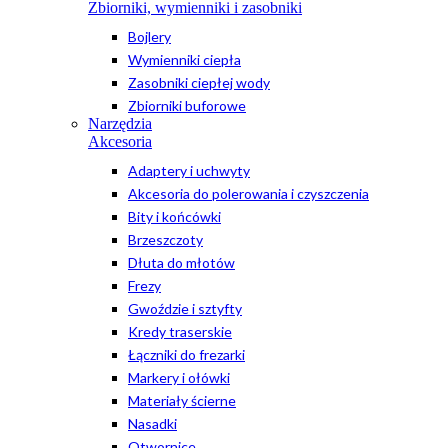
Zbiorniki, wymienniki i zasobniki
Bojlery
Wymienniki ciepła
Zasobniki ciepłej wody
Zbiorniki buforowe
Narzędzia
Akcesoria
Adaptery i uchwyty
Akcesoria do polerowania i czyszczenia
Bity i końcówki
Brzeszczoty
Dłuta do młotów
Frezy
Gwoździe i sztyfty
Kredy traserskie
Łączniki do frezarki
Markery i ołówki
Materiały ścierne
Nasadki
Otwornice