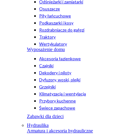
Odśnieżarki i zamiatarki
Osuszacze
Piły łańcuchowe
Podkaszarki i kosy
Rozdrabniacze do gałęzi
Traktory
Wertykulatory
Wyposażenie domu
Akcesoria łazienkowe
Czajniki
Dekodery i piloty
Dyfuzory, woski, olejki
Grzejniki
Klimatyzacja i wentylacja
Przybory kuchenne
Świece zapachowe
Zabawki dla dzieci
Hydraulika
Armatura i akcesoria hydrauliczne