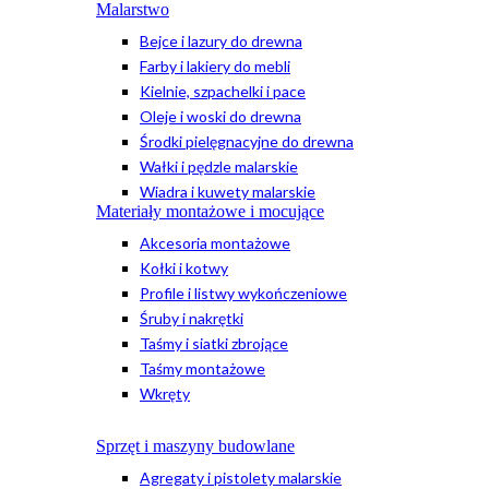
Malarstwo
Bejce i lazury do drewna
Farby i lakiery do mebli
Kielnie, szpachelki i pace
Oleje i woski do drewna
Środki pielęgnacyjne do drewna
Wałki i pędzle malarskie
Wiadra i kuwety malarskie
Materiały montażowe i mocujące
Akcesoria montażowe
Kołki i kotwy
Profile i listwy wykończeniowe
Śruby i nakrętki
Taśmy i siatki zbrojące
Taśmy montażowe
Wkręty
Sprzęt i maszyny budowlane
Agregaty i pistolety malarskie