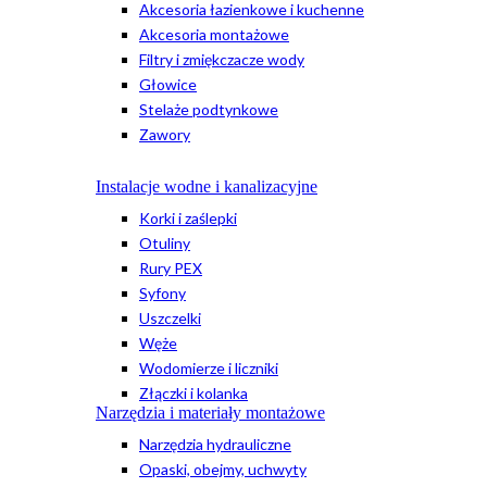
Akcesoria łazienkowe i kuchenne
Akcesoria montażowe
Filtry i zmiękczacze wody
Głowice
Stelaże podtynkowe
Zawory
Instalacje wodne i kanalizacyjne
Korki i zaślepki
Otuliny
Rury PEX
Syfony
Uszczelki
Węże
Wodomierze i liczniki
Złączki i kolanka
Narzędzia i materiały montażowe
Narzędzia hydrauliczne
Opaski, obejmy, uchwyty