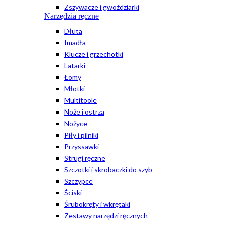
Zszywacze i gwoździarki
Narzędzia ręczne
Dłuta
Imadła
Klucze i grzechotki
Latarki
Łomy
Młotki
Multitoole
Noże i ostrza
Nożyce
Piły i pilniki
Przyssawki
Strugi ręczne
Szczotki i skrobaczki do szyb
Szczypce
Ściski
Śrubokręty i wkrętaki
Zestawy narzędzi ręcznych