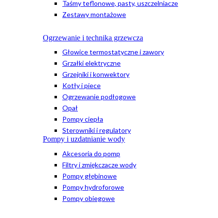
Taśmy teflonowe, pasty, uszczelniacze
Zestawy montażowe
Ogrzewanie i technika grzewcza
Głowice termostatyczne i zawory
Grzałki elektryczne
Grzejniki i konwektory
Kotły i piece
Ogrzewanie podłogowe
Opał
Pompy ciepła
Sterowniki i regulatory
Pompy i uzdatnianie wody
Akcesoria do pomp
Filtry i zmiękczacze wody
Pompy głębinowe
Pompy hydroforowe
Pompy obiegowe