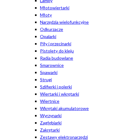
Lampy
Młotowiertarki
Młoty
Narzędzia wielofunkcyjne
Odkurzacze
Opalarki
Piły i przecinarki
Pistolety do kleju
Radia budowlane
Smarownice
Spawarki
Strugi
Szlifierki i polerki
Wiertarki i wkrętarki
Wiertnice
Wkrętaki akumulatorowe
Wyrzynarki
Zagłębiarki
Zakrętarki
Zestawy elektronarzędzi