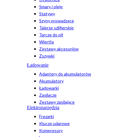
Smary i oleje
Statywy
Szyny prowadzące
Talerze szlifierskie
Tarcze do pił
Wiertła
Zestawy akcesoriów
Zszywki
Ładowanie
Adaptery do akumulatorów
Akumulatory
Ładowarki
Zasilacze
Zestawy zasilające
Elektronarzędzia
Frezarki
Klucze udarowe
Kompresory