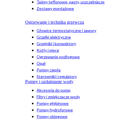
Taśmy teflonowe, pasty, uszczelniacze
Zestawy montażowe
Ogrzewanie i technika grzewcza
Głowice termostatyczne i zawory
Grzałki elektryczne
Grzejniki i konwektory
Kotły i piece
Ogrzewanie podłogowe
Opał
Pompy ciepła
Sterowniki i regulatory
Pompy i uzdatnianie wody
Akcesoria do pomp
Filtry i zmiękczacze wody
Pompy głębinowe
Pompy hydroforowe
Pompy obiegowe