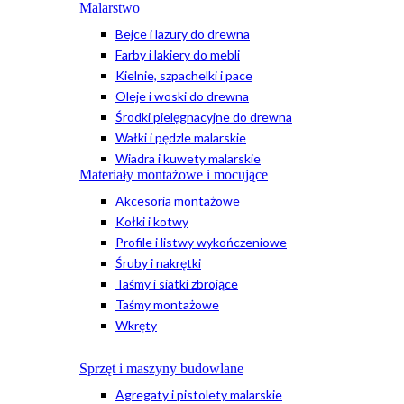
Malarstwo
Bejce i lazury do drewna
Farby i lakiery do mebli
Kielnie, szpachelki i pace
Oleje i woski do drewna
Środki pielęgnacyjne do drewna
Wałki i pędzle malarskie
Wiadra i kuwety malarskie
Materiały montażowe i mocujące
Akcesoria montażowe
Kołki i kotwy
Profile i listwy wykończeniowe
Śruby i nakrętki
Taśmy i siatki zbrojące
Taśmy montażowe
Wkręty
Sprzęt i maszyny budowlane
Agregaty i pistolety malarskie