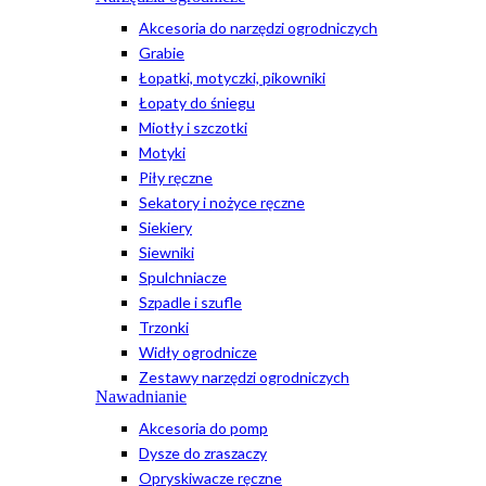
Akcesoria do narzędzi ogrodniczych
Grabie
Łopatki, motyczki, pikowniki
Łopaty do śniegu
Miotły i szczotki
Motyki
Piły ręczne
Sekatory i nożyce ręczne
Siekiery
Siewniki
Spulchniacze
Szpadle i szufle
Trzonki
Widły ogrodnicze
Zestawy narzędzi ogrodniczych
Nawadnianie
Akcesoria do pomp
Dysze do zraszaczy
Opryskiwacze ręczne