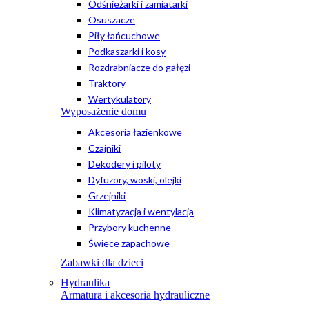
Odśnieżarki i zamiatarki
Osuszacze
Piły łańcuchowe
Podkaszarki i kosy
Rozdrabniacze do gałęzi
Traktory
Wertykulatory
Wyposażenie domu
Akcesoria łazienkowe
Czajniki
Dekodery i piloty
Dyfuzory, woski, olejki
Grzejniki
Klimatyzacja i wentylacja
Przybory kuchenne
Świece zapachowe
Zabawki dla dzieci
Hydraulika
Armatura i akcesoria hydrauliczne