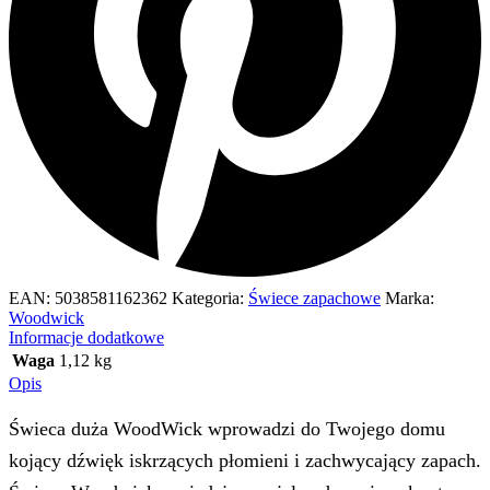
EAN:
5038581162362
Kategoria:
Świece zapachowe
Marka:
Woodwick
Informacje dodatkowe
Waga
1,12 kg
Opis
Świeca duża WoodWick wprowadzi do Twojego domu
kojący dźwięk iskrzących płomieni i zachwycający zapach.