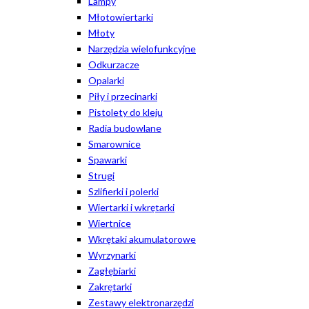
Lampy
Młotowiertarki
Młoty
Narzędzia wielofunkcyjne
Odkurzacze
Opalarki
Piły i przecinarki
Pistolety do kleju
Radia budowlane
Smarownice
Spawarki
Strugi
Szlifierki i polerki
Wiertarki i wkrętarki
Wiertnice
Wkrętaki akumulatorowe
Wyrzynarki
Zagłębiarki
Zakrętarki
Zestawy elektronarzędzi