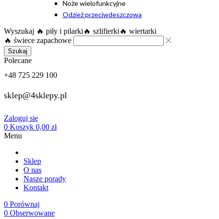
Noże wielofunkcyjne
Odzież przeciwdeszczowa
Wyszukaj
🔥 piły i pilarki
🔥 szlifierki
🔥 wiertarki
🔥 świece zapachowe
Szukaj
Polecane
+48 725 229 100
sklep@4sklepy.pl
Zaloguj się
0
Koszyk
0,00
zł
Menu
Sklep
O nas
Nasze porady
Kontakt
0
Porównaj
0
Obserwowane