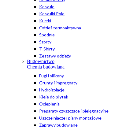
Koszule
Koszulki Polo
Kurtki
Odzież termoaktywna
Spodnie
Szorty
T-Shirty
Zestawy odzieży
Budownictwo
Chemia budowlana
Fugi i silikony
Grunty i impregnaty
Hydroizolacje
Kleje do płytek
Ocieplenia
Preparaty czyszczące i pielęgnacyjne
Uszczelniacze i piany montażowe
Zaprawy budowlane