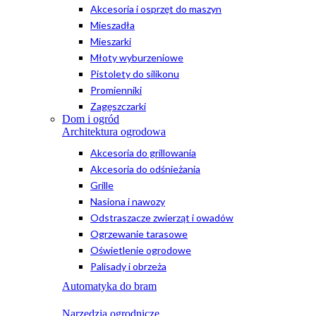
Akcesoria i osprzęt do maszyn
Mieszadła
Mieszarki
Młoty wyburzeniowe
Pistolety do silikonu
Promienniki
Zagęszczarki
Dom i ogród
Architektura ogrodowa
Akcesoria do grillowania
Akcesoria do odśnieżania
Grille
Nasiona i nawozy
Odstraszacze zwierząt i owadów
Ogrzewanie tarasowe
Oświetlenie ogrodowe
Palisady i obrzeża
Automatyka do bram
Narzędzia ogrodnicze