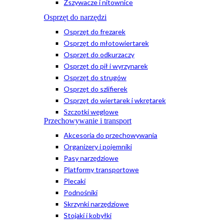
Zszywacze i nitownice
Osprzęt do narzędzi
Osprzęt do frezarek
Osprzęt do młotowiertarek
Osprzęt do odkurzaczy
Osprzęt do pił i wyrzynarek
Osprzęt do strugów
Osprzęt do szlifierek
Osprzęt do wiertarek i wkrętarek
Szczotki węglowe
Przechowywanie i transport
Akcesoria do przechowywania
Organizery i pojemniki
Pasy narzędziowe
Platformy transportowe
Plecaki
Podnośniki
Skrzynki narzędziowe
Stojaki i kobyłki