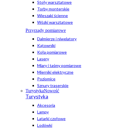
Stoły warsztatowe
Torby monterskie
Wieszaki ścienne
Wózki warsztatowe
Przyrządy pomiarowe
Dalmierze i niwelatory
Kątowniki
Koła pomiarowe
Lasery
Miary i taśmy pomiarowe
Mierniki elektryczne
Poziomice
Sznury traserskie
Turystyka
Nowość
Turystyka
Akcesoria
Lampy
Latarki czołowe
Lodówki