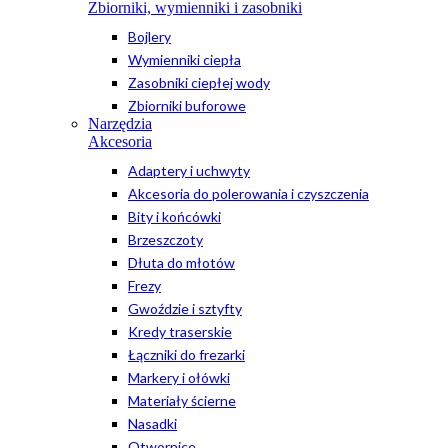
Zbiorniki, wymienniki i zasobniki
Bojlery
Wymienniki ciepła
Zasobniki ciepłej wody
Zbiorniki buforowe
Narzędzia
Akcesoria
Adaptery i uchwyty
Akcesoria do polerowania i czyszczenia
Bity i końcówki
Brzeszczoty
Dłuta do młotów
Frezy
Gwoździe i sztyfty
Kredy traserskie
Łączniki do frezarki
Markery i ołówki
Materiały ścierne
Nasadki
Otwornice