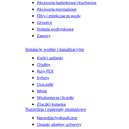
Akcesoria łazienkowe i kuchenne
Akcesoria montażowe
Filtry i zmiękczacze wody
Głowice
Stelaże podtynkowe
Zawory
Instalacje wodne i kanalizacyjne
Korki i zaślepki
Otuliny
Rury PEX
Syfony
Uszczelki
Węże
Wodomierze i liczniki
Złączki i kolanka
Narzędzia i materiały montażowe
Narzędzia hydrauliczne
Opaski, obejmy, uchwyty