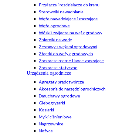
Przyłącza i rozdzielacze do kranu
Sterowniki nawadniania
Węże nawadniające i zraszające
Węże ogrodowe
Wózki i zwijacze na wąż ogrodowy
Zbiorniki na wodę
Zestawy z wężami ogrodowymi
Złączki do węży ogrodowych
Zraszacze ręczne i lance zraszające
Zraszacze statyczne
Urządzenia ogrodnicze
Agregaty prądotwórcze
Akcesoria do narzędzi ogrodniczych
Dmuchawy ogrodowe
Glebogryzarki
Kosiarki
Myjki ciśnieniowe
Nagrzewnice
Nożyce