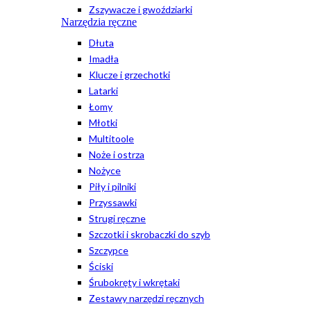
Zszywacze i gwoździarki
Narzędzia ręczne
Dłuta
Imadła
Klucze i grzechotki
Latarki
Łomy
Młotki
Multitoole
Noże i ostrza
Nożyce
Piły i pilniki
Przyssawki
Strugi ręczne
Szczotki i skrobaczki do szyb
Szczypce
Ściski
Śrubokręty i wkrętaki
Zestawy narzędzi ręcznych