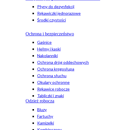
Płyny do dezynfekcji
Rękawiczki jednorazowe
Środki czystości
Ochrona i bezpieczeństwo
Gaśnice
Hełmy i kaski
Nakolanniki
Ochrona dróg oddechowych
Ochrona kręgosłupa
Ochrona słuchu
Okulary ochronne
Rękawice robocze
Tabliczki i znaki
Odzież robocza
Bluzy
Fartuchy
Kamizelki
Kombinezony