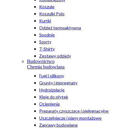
Koszule
Koszulki Polo
Kurtki
Odzież termoaktywna
Spodnie
Szorty
T-Shirty
Zestawy odzieży
Budownictwo
Chemia budowlana
Fugi i silikony
Grunty i impregnaty
Hydroizolacje
Kleje do płytek
Ocieplenia
Preparaty czyszczące i pielęgnacyjne
Uszczelniacze i piany montażowe
Zaprawy budowlane