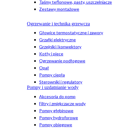
Taśmy teflonowe, pasty, uszczelniacze
Zestawy montażowe
Ogrzewanie i technika grzewcza
Głowice termostatyczne i zawory
Grzałki elektryczne
Grzejniki i konwektory
Kotły i piece
Ogrzewanie podłogowe
Opał
Pompy ciepła
Sterowniki i regulatory
Pompy i uzdatnianie wody
Akcesoria do pomp
Filtry i zmiękczacze wody
Pompy głębinowe
Pompy hydroforowe
Pompy obiegowe