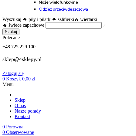
Noże wielofunkcyjne
Odzież przeciwdeszczowa
Wyszukaj
🔥 piły i pilarki
🔥 szlifierki
🔥 wiertarki
🔥 świece zapachowe
Szukaj
Polecane
+48 725 229 100
sklep@4sklepy.pl
Zaloguj się
0
Koszyk
0,00
zł
Menu
Sklep
O nas
Nasze porady
Kontakt
0
Porównaj
0
Obserwowane