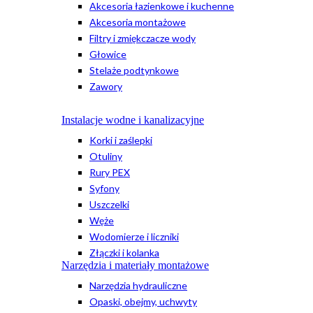
Akcesoria łazienkowe i kuchenne
Akcesoria montażowe
Filtry i zmiękczacze wody
Głowice
Stelaże podtynkowe
Zawory
Instalacje wodne i kanalizacyjne
Korki i zaślepki
Otuliny
Rury PEX
Syfony
Uszczelki
Węże
Wodomierze i liczniki
Złączki i kolanka
Narzędzia i materiały montażowe
Narzędzia hydrauliczne
Opaski, obejmy, uchwyty