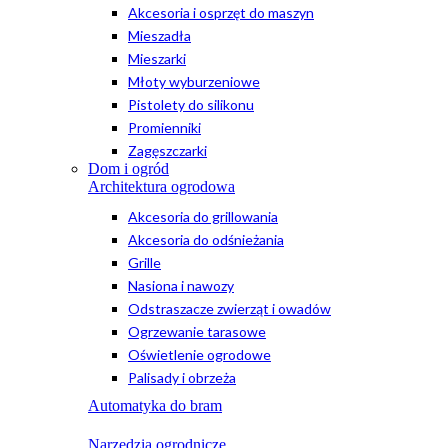
Akcesoria i osprzęt do maszyn
Mieszadła
Mieszarki
Młoty wyburzeniowe
Pistolety do silikonu
Promienniki
Zagęszczarki
Dom i ogród
Architektura ogrodowa
Akcesoria do grillowania
Akcesoria do odśnieżania
Grille
Nasiona i nawozy
Odstraszacze zwierząt i owadów
Ogrzewanie tarasowe
Oświetlenie ogrodowe
Palisady i obrzeża
Automatyka do bram
Narzędzia ogrodnicze