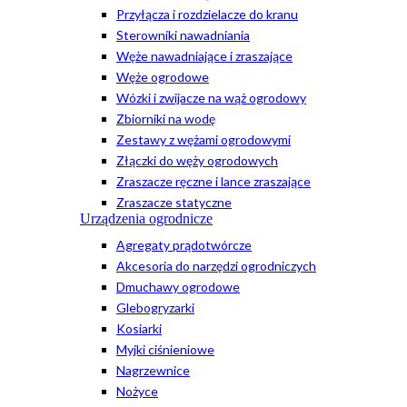
Przyłącza i rozdzielacze do kranu
Sterowniki nawadniania
Węże nawadniające i zraszające
Węże ogrodowe
Wózki i zwijacze na wąż ogrodowy
Zbiorniki na wodę
Zestawy z wężami ogrodowymi
Złączki do węży ogrodowych
Zraszacze ręczne i lance zraszające
Zraszacze statyczne
Urządzenia ogrodnicze
Agregaty prądotwórcze
Akcesoria do narzędzi ogrodniczych
Dmuchawy ogrodowe
Glebogryzarki
Kosiarki
Myjki ciśnieniowe
Nagrzewnice
Nożyce