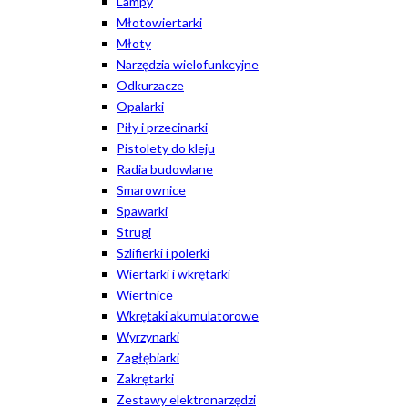
Lampy
Młotowiertarki
Młoty
Narzędzia wielofunkcyjne
Odkurzacze
Opalarki
Piły i przecinarki
Pistolety do kleju
Radia budowlane
Smarownice
Spawarki
Strugi
Szlifierki i polerki
Wiertarki i wkrętarki
Wiertnice
Wkrętaki akumulatorowe
Wyrzynarki
Zagłębiarki
Zakrętarki
Zestawy elektronarzędzi