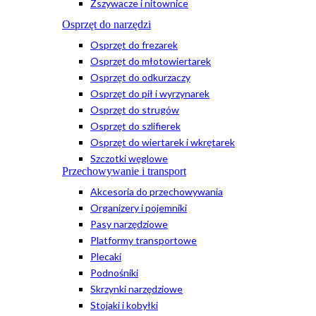
Zszywacze i nitownice
Osprzęt do narzędzi
Osprzęt do frezarek
Osprzęt do młotowiertarek
Osprzęt do odkurzaczy
Osprzęt do pił i wyrzynarek
Osprzęt do strugów
Osprzęt do szlifierek
Osprzęt do wiertarek i wkrętarek
Szczotki węglowe
Przechowywanie i transport
Akcesoria do przechowywania
Organizery i pojemniki
Pasy narzędziowe
Platformy transportowe
Plecaki
Podnośniki
Skrzynki narzędziowe
Stojaki i kobyłki