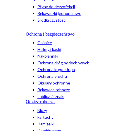
Płyny do dezynfekcji
Rękawiczki jednorazowe
Środki czystości
Ochrona i bezpieczeństwo
Gaśnice
Hełmy i kaski
Nakolanniki
Ochrona dróg oddechowych
Ochrona kręgosłupa
Ochrona słuchu
Okulary ochronne
Rękawice robocze
Tabliczki i znaki
Odzież robocza
Bluzy
Fartuchy
Kamizelki
Kombinezony