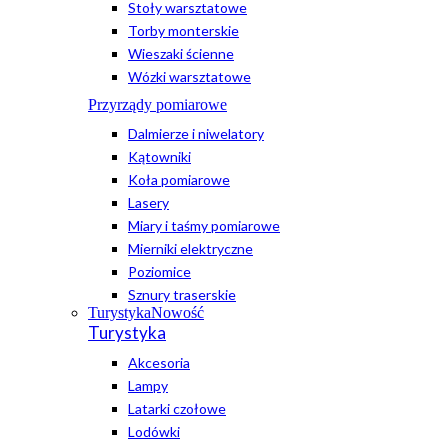
Stoły warsztatowe
Torby monterskie
Wieszaki ścienne
Wózki warsztatowe
Przyrządy pomiarowe
Dalmierze i niwelatory
Kątowniki
Koła pomiarowe
Lasery
Miary i taśmy pomiarowe
Mierniki elektryczne
Poziomice
Sznury traserskie
Turystyka
Nowość
Turystyka
Akcesoria
Lampy
Latarki czołowe
Lodówki