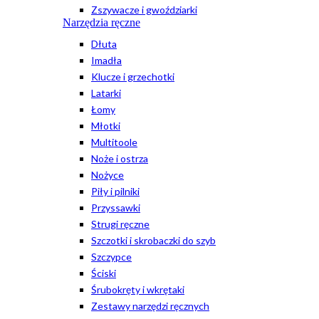
Zszywacze i gwoździarki
Narzędzia ręczne
Dłuta
Imadła
Klucze i grzechotki
Latarki
Łomy
Młotki
Multitoole
Noże i ostrza
Nożyce
Piły i pilniki
Przyssawki
Strugi ręczne
Szczotki i skrobaczki do szyb
Szczypce
Ściski
Śrubokręty i wkrętaki
Zestawy narzędzi ręcznych