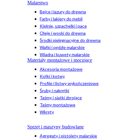
Malarstwo
Bejce i lazury do drewna
Farby i lakiery do mebli
Kielnie, szpachelki i pace
Oleje i woski do drewna
Środki pielęgnacyjne do drewna
Wałki i pędzle malarskie
Wiadra i kuwety malarskie
Materiały montażowe i mocujące
Akcesoria montażowe
Kołki i kotwy
Profile i listwy wykończeniowe
Śruby i nakrętki
Taśmy i siatki zbrojące
Taśmy montażowe
Wkręty
Sprzęt i maszyny budowlane
Agregaty i pistolety malarskie