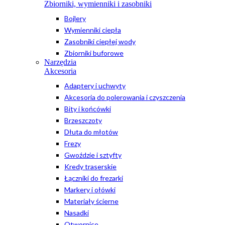
Zbiorniki, wymienniki i zasobniki
Bojlery
Wymienniki ciepła
Zasobniki ciepłej wody
Zbiorniki buforowe
Narzędzia
Akcesoria
Adaptery i uchwyty
Akcesoria do polerowania i czyszczenia
Bity i końcówki
Brzeszczoty
Dłuta do młotów
Frezy
Gwoździe i sztyfty
Kredy traserskie
Łączniki do frezarki
Markery i ołówki
Materiały ścierne
Nasadki
Otwornice