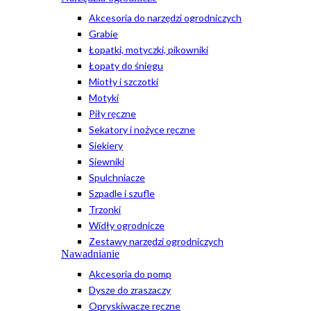
Akcesoria do narzędzi ogrodniczych
Grabie
Łopatki, motyczki, pikowniki
Łopaty do śniegu
Miotły i szczotki
Motyki
Piły ręczne
Sekatory i nożyce ręczne
Siekiery
Siewniki
Spulchniacze
Szpadle i szufle
Trzonki
Widły ogrodnicze
Zestawy narzędzi ogrodniczych
Nawadnianie
Akcesoria do pomp
Dysze do zraszaczy
Opryskiwacze ręczne