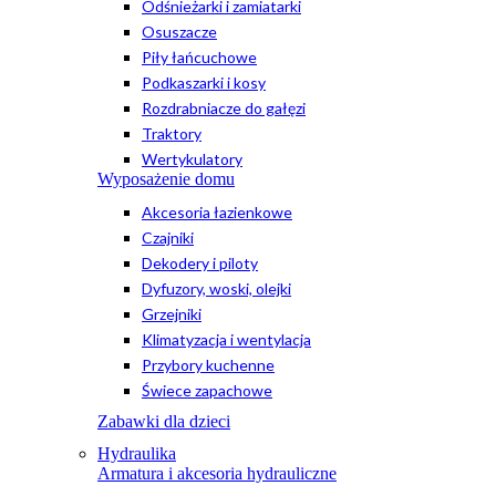
Odśnieżarki i zamiatarki
Osuszacze
Piły łańcuchowe
Podkaszarki i kosy
Rozdrabniacze do gałęzi
Traktory
Wertykulatory
Wyposażenie domu
Akcesoria łazienkowe
Czajniki
Dekodery i piloty
Dyfuzory, woski, olejki
Grzejniki
Klimatyzacja i wentylacja
Przybory kuchenne
Świece zapachowe
Zabawki dla dzieci
Hydraulika
Armatura i akcesoria hydrauliczne