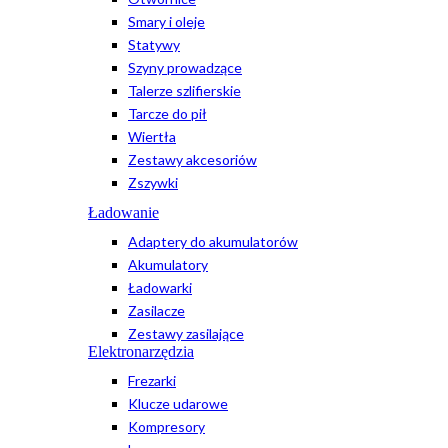
Smary i oleje
Statywy
Szyny prowadzące
Talerze szlifierskie
Tarcze do pił
Wiertła
Zestawy akcesoriów
Zszywki
Ładowanie
Adaptery do akumulatorów
Akumulatory
Ładowarki
Zasilacze
Zestawy zasilające
Elektronarzędzia
Frezarki
Klucze udarowe
Kompresory