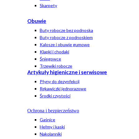
Skarpety
Obuwie
Buty robocze bez podnoska
Buty robocze z podnoskiem
Kalosze i obuwie gumowe
Klapki i chodaki
Śniegowce
Trzewiki robocze
Artykuły higieniczne i serwisowe
Płyny do dezynfekcji
Rękawiczki jednorazowe
Środki czystości
Ochrona i bezpieczeństwo
Gaśnice
Hełmy i kaski
Nakolanniki