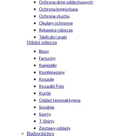
Ochrona dróg oddechowych
Ochrona kręgosłupa
Ochrona słuchu
Okulary ochronne
Rękawice robocze
Tabliczki i znaki
Odzież robocza
Bluzy
Fartuchy
Kamizelki
Kombinezony
Koszule
Koszulki Polo
Kurtki
Odzież termoaktywna
Spodnie
Szorty
T-Shirty
Zestawy odzieży
Budownictwo