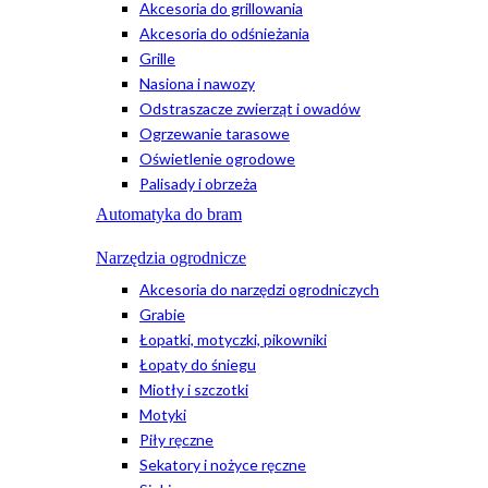
Akcesoria do grillowania
Akcesoria do odśnieżania
Grille
Nasiona i nawozy
Odstraszacze zwierząt i owadów
Ogrzewanie tarasowe
Oświetlenie ogrodowe
Palisady i obrzeża
Automatyka do bram
Narzędzia ogrodnicze
Akcesoria do narzędzi ogrodniczych
Grabie
Łopatki, motyczki, pikowniki
Łopaty do śniegu
Miotły i szczotki
Motyki
Piły ręczne
Sekatory i nożyce ręczne