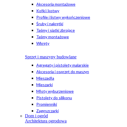
Akcesoria montażowe
Kołki i kotwy
Profile i listwy wykończeniowe
Śruby i nakrętki
Taśmy i siatki zbrojące
Taśmy montażowe
Wkręty
Sprzęt i maszyny budowlane
Agregaty i pistolety malarskie
Akcesoria i osprzęt do maszyn
Mieszadła
Mieszarki
Młoty wyburzeniowe
Pistolety do silikonu
Promienniki
Zagęszczarki
Dom i ogród
Architektura ogrodowa