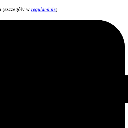
h (szczegóły w
regulaminie
)