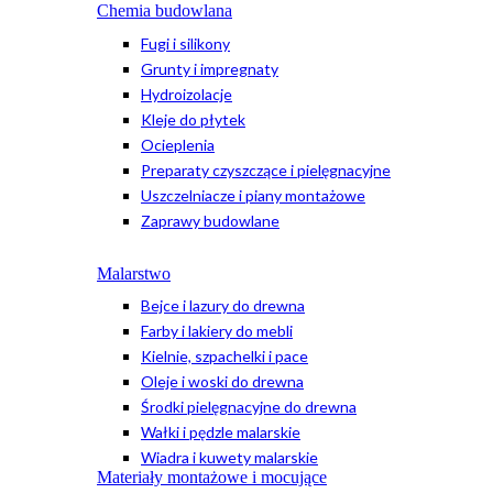
Chemia budowlana
Fugi i silikony
Grunty i impregnaty
Hydroizolacje
Kleje do płytek
Ocieplenia
Preparaty czyszczące i pielęgnacyjne
Uszczelniacze i piany montażowe
Zaprawy budowlane
Malarstwo
Bejce i lazury do drewna
Farby i lakiery do mebli
Kielnie, szpachelki i pace
Oleje i woski do drewna
Środki pielęgnacyjne do drewna
Wałki i pędzle malarskie
Wiadra i kuwety malarskie
Materiały montażowe i mocujące