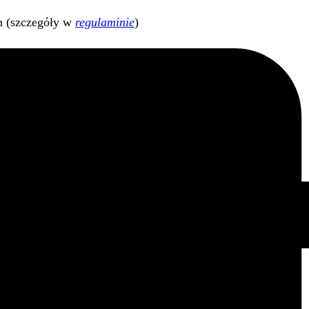
h (szczegóły w
regulaminie
)