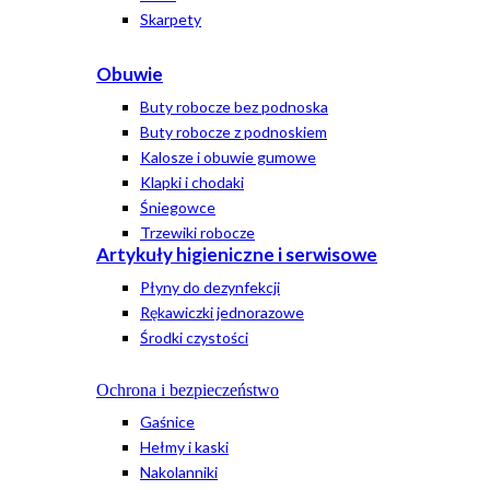
Skarpety
Obuwie
Buty robocze bez podnoska
Buty robocze z podnoskiem
Kalosze i obuwie gumowe
Klapki i chodaki
Śniegowce
Trzewiki robocze
Artykuły higieniczne i serwisowe
Płyny do dezynfekcji
Rękawiczki jednorazowe
Środki czystości
Ochrona i bezpieczeństwo
Gaśnice
Hełmy i kaski
Nakolanniki