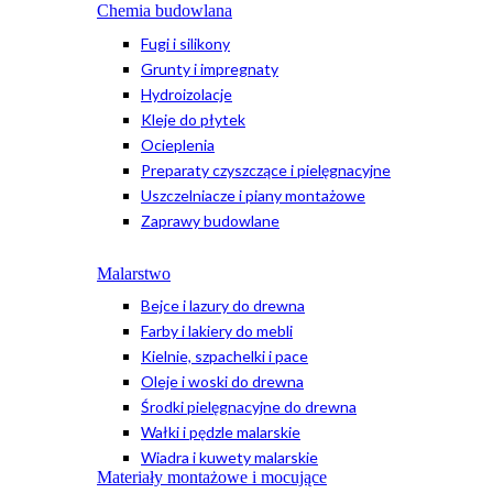
Chemia budowlana
Fugi i silikony
Grunty i impregnaty
Hydroizolacje
Kleje do płytek
Ocieplenia
Preparaty czyszczące i pielęgnacyjne
Uszczelniacze i piany montażowe
Zaprawy budowlane
Malarstwo
Bejce i lazury do drewna
Farby i lakiery do mebli
Kielnie, szpachelki i pace
Oleje i woski do drewna
Środki pielęgnacyjne do drewna
Wałki i pędzle malarskie
Wiadra i kuwety malarskie
Materiały montażowe i mocujące