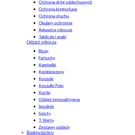
Ochrona dróg oddechowych
Ochrona kręgosłupa
Ochrona słuchu
Okulary ochronne
Rękawice robocze
Tabliczki i znaki
Odzież robocza
Bluzy
Fartuchy
Kamizelki
Kombinezony
Koszule
Koszulki Polo
Kurtki
Odzież termoaktywna
Spodnie
Szorty
T-Shirty
Zestawy odzieży
Budownictwo