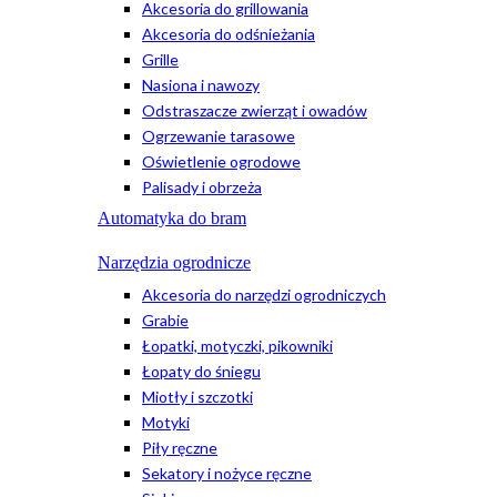
Akcesoria do grillowania
Akcesoria do odśnieżania
Grille
Nasiona i nawozy
Odstraszacze zwierząt i owadów
Ogrzewanie tarasowe
Oświetlenie ogrodowe
Palisady i obrzeża
Automatyka do bram
Narzędzia ogrodnicze
Akcesoria do narzędzi ogrodniczych
Grabie
Łopatki, motyczki, pikowniki
Łopaty do śniegu
Miotły i szczotki
Motyki
Piły ręczne
Sekatory i nożyce ręczne