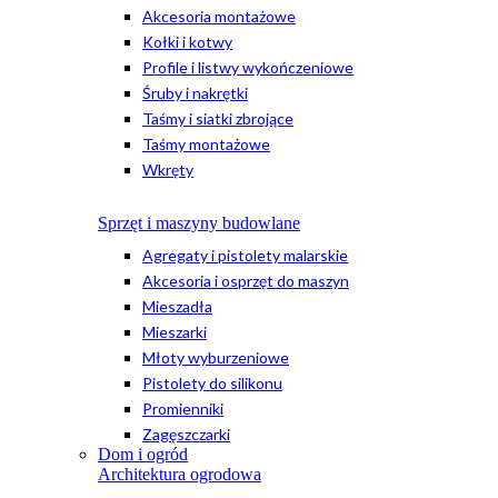
Akcesoria montażowe
Kołki i kotwy
Profile i listwy wykończeniowe
Śruby i nakrętki
Taśmy i siatki zbrojące
Taśmy montażowe
Wkręty
Sprzęt i maszyny budowlane
Agregaty i pistolety malarskie
Akcesoria i osprzęt do maszyn
Mieszadła
Mieszarki
Młoty wyburzeniowe
Pistolety do silikonu
Promienniki
Zagęszczarki
Dom i ogród
Architektura ogrodowa