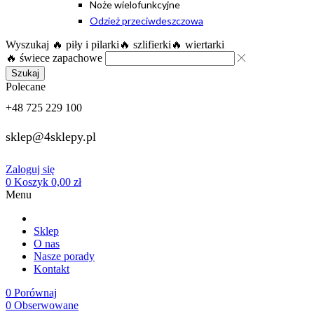
Noże wielofunkcyjne
Odzież przeciwdeszczowa
Wyszukaj
🔥 piły i pilarki
🔥 szlifierki
🔥 wiertarki
🔥 świece zapachowe
Szukaj
Polecane
+48 725 229 100
sklep@4sklepy.pl
Zaloguj się
0
Koszyk
0,00
zł
Menu
Sklep
O nas
Nasze porady
Kontakt
0
Porównaj
0
Obserwowane