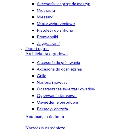
Akcesoria i osprzęt do maszyn
Mieszadła
Mieszarki
Młoty wyburzeniowe
Pistolety do silikonu
Promienniki
Zagęszczarki
Dom i ogród
Architektura ogrodowa
Akcesoria do grillowania
Akcesoria do odśnieżania
Grille
Nasiona i nawozy
Odstraszacze zwierząt i owadów
Ogrzewanie tarasowe
Oświetlenie ogrodowe
Palisady i obrzeża
Automatyka do bram
Narzędzia ogrodnicze