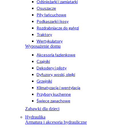
Odśnieżarki i zamiatarki
Osuszacze
Piły łańcuchowe
Podkaszarki i kosy
Rozdrabniacze do gałęzi
Traktory
Wertykulatory
Wyposażenie domu
Akcesoria łazienkowe
Czajniki
Dekodery i piloty
Dyfuzory, woski, olejki
Grzejniki
Klimatyzacja i wentylacja
Przybory kuchenne
Świece zapachowe
Zabawki dla dzieci
Hydraulika
Armatura i akcesoria hydrauliczne