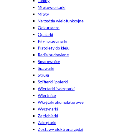
Lampy
Młotowiertarki
Młoty
Narzędzia wielofunkcyjne
Odkurzacze
Opalarki
Piły i przecinarki
Pistolety do kleju
Radia budowlane
Smarownice
Spawarki
Strugi
Szlifierki i polerki
Wiertarki i wkrętarki
Wiertnice
Wkrętaki akumulatorowe
Wyrzynarki
Zagłębiarki
Zakrętarki
Zestawy elektronarzędzi