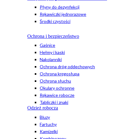
Płyny do dezynfekcji
Rękawiczki jednorazowe
Środki czystości
Ochrona i bezpieczeństwo
Gaśnice
Hełmy i kaski
Nakolanniki
Ochrona dróg oddechowych
Ochrona kręgosłupa
Ochrona słuchu
Okulary ochronne
Rękawice robocze
Tabliczki i znaki
Odzież robocza
Bluzy
Fartuchy
Kamizelki
Kombinezony