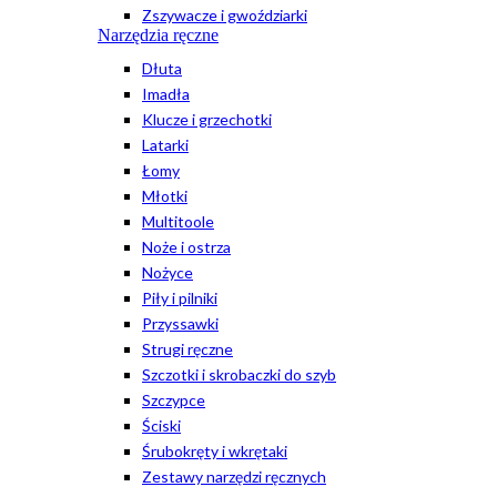
Zszywacze i gwoździarki
Narzędzia ręczne
Dłuta
Imadła
Klucze i grzechotki
Latarki
Łomy
Młotki
Multitoole
Noże i ostrza
Nożyce
Piły i pilniki
Przyssawki
Strugi ręczne
Szczotki i skrobaczki do szyb
Szczypce
Ściski
Śrubokręty i wkrętaki
Zestawy narzędzi ręcznych