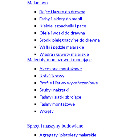
Malarstwo
Bejce i lazury do drewna
Farby i lakiery do mebli
Kielnie, szpachelki i pace
Oleje i woski do drewna
Środki pielęgnacyjne do drewna
Wałki i pędzle malarskie
Wiadra i kuwety malarskie
Materiały montażowe i mocujące
Akcesoria montażowe
Kołki i kotwy
Profile i listwy wykończeniowe
Śruby i nakrętki
Taśmy i siatki zbrojące
Taśmy montażowe
Wkręty
Sprzęt i maszyny budowlane
Agregaty i pistolety malarskie