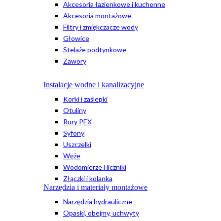
Akcesoria łazienkowe i kuchenne
Akcesoria montażowe
Filtry i zmiękczacze wody
Głowice
Stelaże podtynkowe
Zawory
Instalacje wodne i kanalizacyjne
Korki i zaślepki
Otuliny
Rury PEX
Syfony
Uszczelki
Węże
Wodomierze i liczniki
Złączki i kolanka
Narzędzia i materiały montażowe
Narzędzia hydrauliczne
Opaski, obejmy, uchwyty