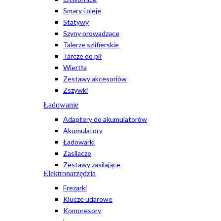
Smary i oleje
Statywy
Szyny prowadzące
Talerze szlifierskie
Tarcze do pił
Wiertła
Zestawy akcesoriów
Zszywki
Ładowanie
Adaptery do akumulatorów
Akumulatory
Ładowarki
Zasilacze
Zestawy zasilające
Elektronarzędzia
Frezarki
Klucze udarowe
Kompresory