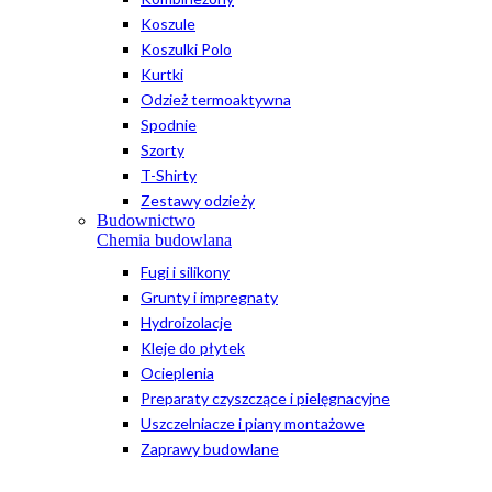
Koszule
Koszulki Polo
Kurtki
Odzież termoaktywna
Spodnie
Szorty
T-Shirty
Zestawy odzieży
Budownictwo
Chemia budowlana
Fugi i silikony
Grunty i impregnaty
Hydroizolacje
Kleje do płytek
Ocieplenia
Preparaty czyszczące i pielęgnacyjne
Uszczelniacze i piany montażowe
Zaprawy budowlane