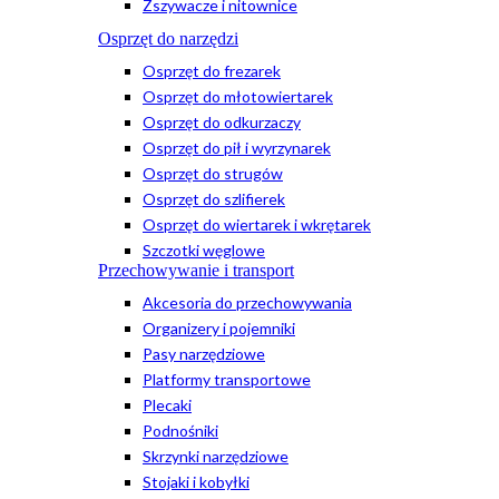
Zszywacze i nitownice
Osprzęt do narzędzi
Osprzęt do frezarek
Osprzęt do młotowiertarek
Osprzęt do odkurzaczy
Osprzęt do pił i wyrzynarek
Osprzęt do strugów
Osprzęt do szlifierek
Osprzęt do wiertarek i wkrętarek
Szczotki węglowe
Przechowywanie i transport
Akcesoria do przechowywania
Organizery i pojemniki
Pasy narzędziowe
Platformy transportowe
Plecaki
Podnośniki
Skrzynki narzędziowe
Stojaki i kobyłki