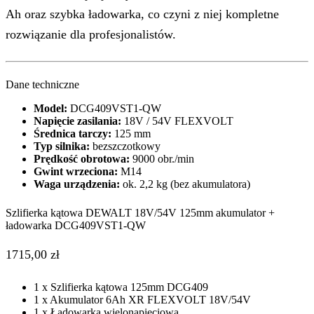
Ah oraz szybka ładowarka, co czyni z niej kompletne
rozwiązanie dla profesjonalistów.
Dane techniczne
Model:
DCG409VST1-QW
Napięcie zasilania:
18V / 54V FLEXVOLT
Średnica tarczy:
125 mm
Typ silnika:
bezszczotkowy
Prędkość obrotowa:
9000 obr./min
Gwint wrzeciona:
M14
Waga urządzenia:
ok. 2,2 kg (bez akumulatora)
Szlifierka kątowa DEWALT 18V/54V 125mm akumulator +
ładowarka DCG409VST1-QW
1715,00
zł
1 x Szlifierka kątowa 125mm DCG409
1 x Akumulator 6Ah XR FLEXVOLT 18V/54V
1 x Ładowarka wielonapięciowa