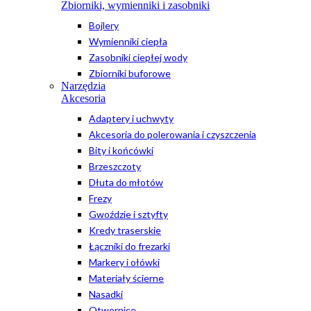
Zbiorniki, wymienniki i zasobniki
Bojlery
Wymienniki ciepła
Zasobniki ciepłej wody
Zbiorniki buforowe
Narzędzia
Akcesoria
Adaptery i uchwyty
Akcesoria do polerowania i czyszczenia
Bity i końcówki
Brzeszczoty
Dłuta do młotów
Frezy
Gwoździe i sztyfty
Kredy traserskie
Łączniki do frezarki
Markery i ołówki
Materiały ścierne
Nasadki
Otwornice