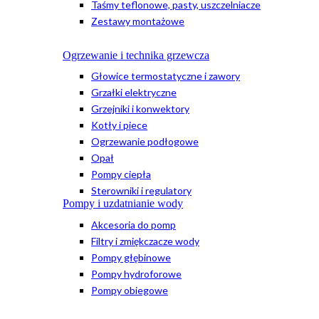
Taśmy teflonowe, pasty, uszczelniacze
Zestawy montażowe
Ogrzewanie i technika grzewcza
Głowice termostatyczne i zawory
Grzałki elektryczne
Grzejniki i konwektory
Kotły i piece
Ogrzewanie podłogowe
Opał
Pompy ciepła
Sterowniki i regulatory
Pompy i uzdatnianie wody
Akcesoria do pomp
Filtry i zmiękczacze wody
Pompy głębinowe
Pompy hydroforowe
Pompy obiegowe