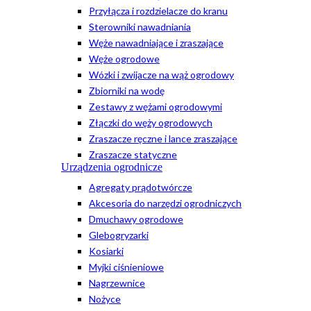
Przyłącza i rozdzielacze do kranu
Sterowniki nawadniania
Węże nawadniające i zraszające
Węże ogrodowe
Wózki i zwijacze na wąż ogrodowy
Zbiorniki na wodę
Zestawy z wężami ogrodowymi
Złączki do węży ogrodowych
Zraszacze ręczne i lance zraszające
Zraszacze statyczne
Urządzenia ogrodnicze
Agregaty prądotwórcze
Akcesoria do narzędzi ogrodniczych
Dmuchawy ogrodowe
Glebogryzarki
Kosiarki
Myjki ciśnieniowe
Nagrzewnice
Nożyce