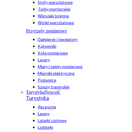
Stoły warsztatowe
Torby monterskie
Wieszaki ścienne
Wózki warsztatowe
Przyrządy pomiarowe
Dalmierze i niwelatory
Kątowniki
Koła pomiarowe
Lasery
Miary i taśmy pomiarowe
Mierniki elektryczne
Poziomice
Sznury traserskie
Turystyka
Nowość
Turystyka
Akcesoria
Lampy
Latarki czołowe
Lodówki