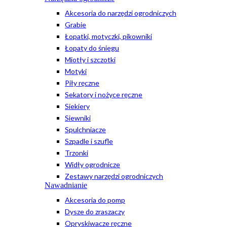
Akcesoria do narzędzi ogrodniczych
Grabie
Łopatki, motyczki, pikowniki
Łopaty do śniegu
Miotły i szczotki
Motyki
Piły ręczne
Sekatory i nożyce ręczne
Siekiery
Siewniki
Spulchniacze
Szpadle i szufle
Trzonki
Widły ogrodnicze
Zestawy narzędzi ogrodniczych
Nawadnianie
Akcesoria do pomp
Dysze do zraszaczy
Opryskiwacze ręczne