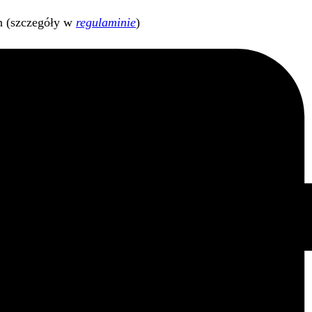
h (szczegóły w
regulaminie
)