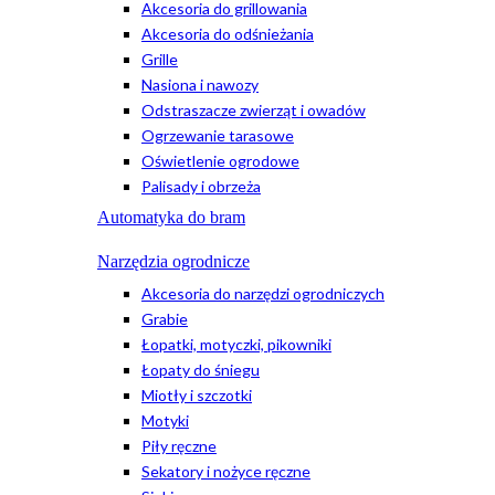
Akcesoria do grillowania
Akcesoria do odśnieżania
Grille
Nasiona i nawozy
Odstraszacze zwierząt i owadów
Ogrzewanie tarasowe
Oświetlenie ogrodowe
Palisady i obrzeża
Automatyka do bram
Narzędzia ogrodnicze
Akcesoria do narzędzi ogrodniczych
Grabie
Łopatki, motyczki, pikowniki
Łopaty do śniegu
Miotły i szczotki
Motyki
Piły ręczne
Sekatory i nożyce ręczne