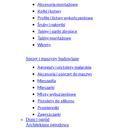
Akcesoria montażowe
Kołki i kotwy
Profile i listwy wykończeniowe
Śruby i nakrętki
Taśmy i siatki zbrojące
Taśmy montażowe
Wkręty
Sprzęt i maszyny budowlane
Agregaty i pistolety malarskie
Akcesoria i osprzęt do maszyn
Mieszadła
Mieszarki
Młoty wyburzeniowe
Pistolety do silikonu
Promienniki
Zagęszczarki
Dom i ogród
Architektura ogrodowa