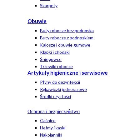
Skarpety
Obuwie
Buty robocze bez podnoska
Buty robocze z podnoskiem
Kalosze i obuwie gumowe
Klapki i chodaki
Śniegowce
Trzewiki robocze
Artykuły higieniczne i serwisowe
Płyny do dezynfekcji
Rękawiczki jednorazowe
Środki czystości
Ochrona i bezpieczeństwo
Gaśnice
Hełmy i kaski
Nakolanniki