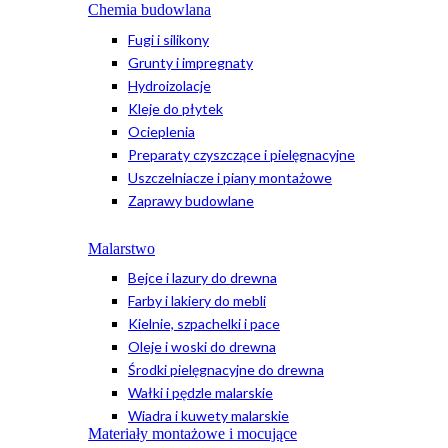
Chemia budowlana
Fugi i silikony
Grunty i impregnaty
Hydroizolacje
Kleje do płytek
Ocieplenia
Preparaty czyszczące i pielęgnacyjne
Uszczelniacze i piany montażowe
Zaprawy budowlane
Malarstwo
Bejce i lazury do drewna
Farby i lakiery do mebli
Kielnie, szpachelki i pace
Oleje i woski do drewna
Środki pielęgnacyjne do drewna
Wałki i pędzle malarskie
Wiadra i kuwety malarskie
Materiały montażowe i mocujące