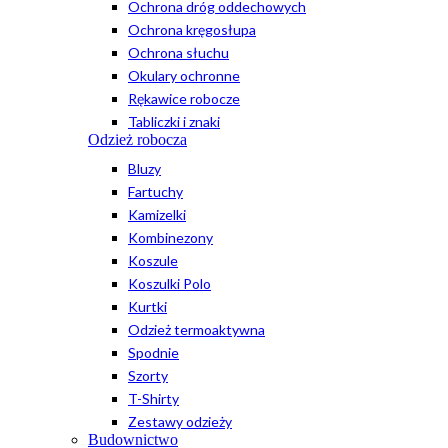
Ochrona dróg oddechowych
Ochrona kręgosłupa
Ochrona słuchu
Okulary ochronne
Rękawice robocze
Tabliczki i znaki
Odzież robocza
Bluzy
Fartuchy
Kamizelki
Kombinezony
Koszule
Koszulki Polo
Kurtki
Odzież termoaktywna
Spodnie
Szorty
T-Shirty
Zestawy odzieży
Budownictwo