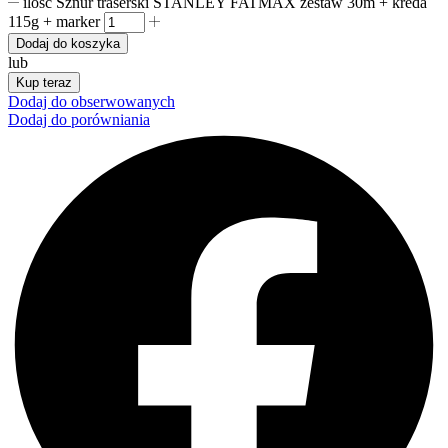
ilość Sznur traserski STANLEY FATMAX zestaw 30m + kreda
115g + marker
Dodaj do koszyka
lub
Kup teraz
Dodaj do obserwowanych
Dodaj do porówniania