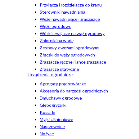
Przyłącza i rozdzielacze do kranu
Sterowniki nawadniania
Węże nawadniające i zraszające
Węże ogrodowe
Wózki i zwijacze na wąż ogrodowy
Zbiorniki na wodę
Zestawy z wężami ogrodowymi
Złączki do węży ogrodowych
Zraszacze ręczne i lance zraszające
Zraszacze statyczne
Urządzenia ogrodnicze
Agregaty prądotwórcze
Akcesoria do narzędzi ogrodniczych
Dmuchawy ogrodowe
Glebogryzarki
Kosiarki
Myjki ciśnieniowe
Nagrzewnice
Nożyce