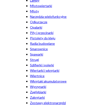
Lampy
Młotowiertarki
Młoty
Narzędzia wielofunkcyjne
Odkurzacze
Opalarki
Piły i przecinarki
Pistolety do kleju
Radia budowlane
Smarownice
Spawarki
Strugi
Szlifierki i polerki
Wiertarki i wkrętarki
Wiertnice
Wkrętaki akumulatorowe
Wyrzynarki
Zagłębiarki
Zakrętarki
Zestawy elektronarzędzi