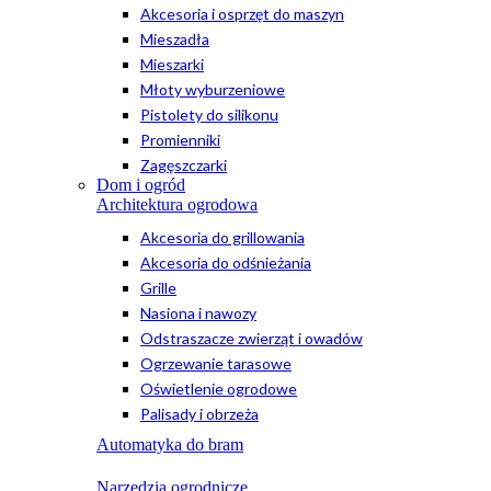
Akcesoria i osprzęt do maszyn
Mieszadła
Mieszarki
Młoty wyburzeniowe
Pistolety do silikonu
Promienniki
Zagęszczarki
Dom i ogród
Architektura ogrodowa
Akcesoria do grillowania
Akcesoria do odśnieżania
Grille
Nasiona i nawozy
Odstraszacze zwierząt i owadów
Ogrzewanie tarasowe
Oświetlenie ogrodowe
Palisady i obrzeża
Automatyka do bram
Narzędzia ogrodnicze