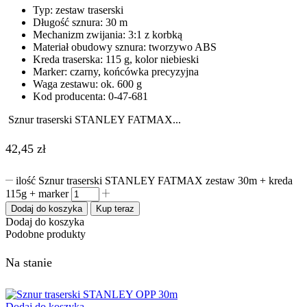
Typ: zestaw traserski
Długość sznura: 30 m
Mechanizm zwijania: 3:1 z korbką
Materiał obudowy sznura: tworzywo ABS
Kreda traserska: 115 g, kolor niebieski
Marker: czarny, końcówka precyzyjna
Waga zestawu: ok. 600 g
Kod producenta: 0-47-681
Sznur traserski STANLEY FATMAX...
42,45
zł
ilość Sznur traserski STANLEY FATMAX zestaw 30m + kreda
115g + marker
Dodaj do koszyka
Kup teraz
Dodaj do koszyka
Podobne produkty
Na stanie
Dodaj do koszyka