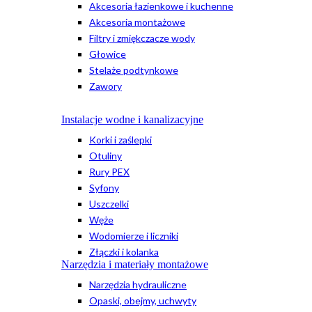
Akcesoria łazienkowe i kuchenne
Akcesoria montażowe
Filtry i zmiękczacze wody
Głowice
Stelaże podtynkowe
Zawory
Instalacje wodne i kanalizacyjne
Korki i zaślepki
Otuliny
Rury PEX
Syfony
Uszczelki
Węże
Wodomierze i liczniki
Złączki i kolanka
Narzędzia i materiały montażowe
Narzędzia hydrauliczne
Opaski, obejmy, uchwyty