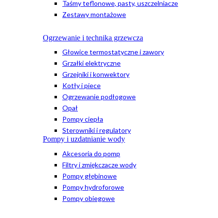
Taśmy teflonowe, pasty, uszczelniacze
Zestawy montażowe
Ogrzewanie i technika grzewcza
Głowice termostatyczne i zawory
Grzałki elektryczne
Grzejniki i konwektory
Kotły i piece
Ogrzewanie podłogowe
Opał
Pompy ciepła
Sterowniki i regulatory
Pompy i uzdatnianie wody
Akcesoria do pomp
Filtry i zmiękczacze wody
Pompy głębinowe
Pompy hydroforowe
Pompy obiegowe