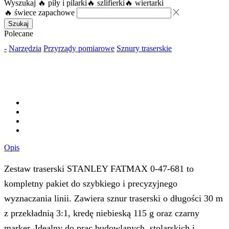
Wyszukaj
🔥 piły i pilarki
🔥 szlifierki
🔥 wiertarki
🔥 świece zapachowe
Szukaj
Polecane
-
Narzędzia
Przyrządy pomiarowe
Sznury traserskie
Opis
Zestaw traserski STANLEY FATMAX 0-47-681 to
kompletny pakiet do szybkiego i precyzyjnego
wyznaczania linii. Zawiera sznur traserski o długości 30 m
z przekładnią 3:1, kredę niebieską 115 g oraz czarny
marker. Idealny do prac budowlanych, stolarskich i