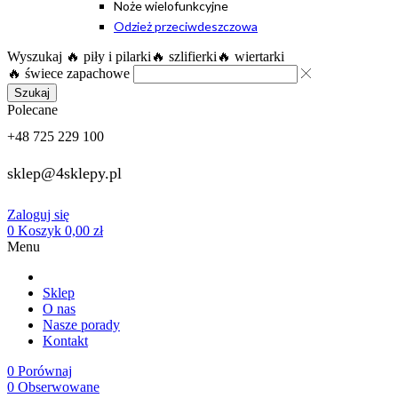
Noże wielofunkcyjne
Odzież przeciwdeszczowa
Wyszukaj
🔥 piły i pilarki
🔥 szlifierki
🔥 wiertarki
🔥 świece zapachowe
Szukaj
Polecane
+48 725 229 100
sklep@4sklepy.pl
Zaloguj się
0
Koszyk
0,00
zł
Menu
Sklep
O nas
Nasze porady
Kontakt
0
Porównaj
0
Obserwowane