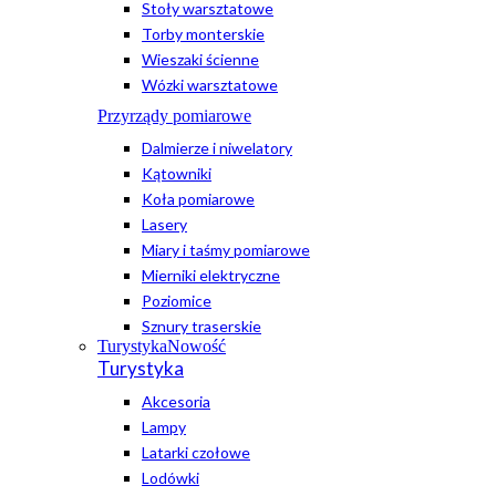
Stoły warsztatowe
Torby monterskie
Wieszaki ścienne
Wózki warsztatowe
Przyrządy pomiarowe
Dalmierze i niwelatory
Kątowniki
Koła pomiarowe
Lasery
Miary i taśmy pomiarowe
Mierniki elektryczne
Poziomice
Sznury traserskie
Turystyka
Nowość
Turystyka
Akcesoria
Lampy
Latarki czołowe
Lodówki