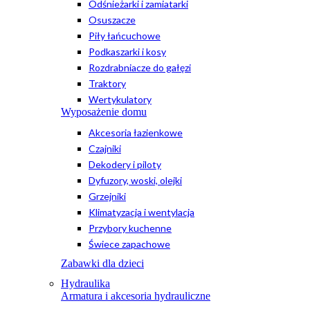
Odśnieżarki i zamiatarki
Osuszacze
Piły łańcuchowe
Podkaszarki i kosy
Rozdrabniacze do gałęzi
Traktory
Wertykulatory
Wyposażenie domu
Akcesoria łazienkowe
Czajniki
Dekodery i piloty
Dyfuzory, woski, olejki
Grzejniki
Klimatyzacja i wentylacja
Przybory kuchenne
Świece zapachowe
Zabawki dla dzieci
Hydraulika
Armatura i akcesoria hydrauliczne