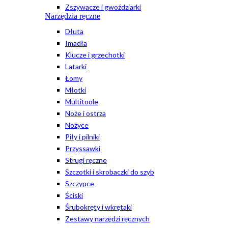
Zszywacze i gwoździarki
Narzędzia ręczne
Dłuta
Imadła
Klucze i grzechotki
Latarki
Łomy
Młotki
Multitoole
Noże i ostrza
Nożyce
Piły i pilniki
Przyssawki
Strugi ręczne
Szczotki i skrobaczki do szyb
Szczypce
Ściski
Śrubokręty i wkrętaki
Zestawy narzędzi ręcznych