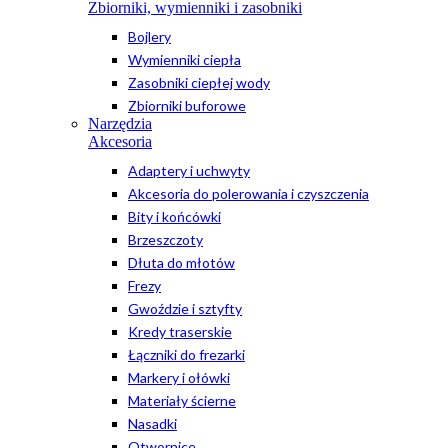
Zbiorniki, wymienniki i zasobniki
Bojlery
Wymienniki ciepła
Zasobniki ciepłej wody
Zbiorniki buforowe
Narzędzia
Akcesoria
Adaptery i uchwyty
Akcesoria do polerowania i czyszczenia
Bity i końcówki
Brzeszczoty
Dłuta do młotów
Frezy
Gwoździe i sztyfty
Kredy traserskie
Łączniki do frezarki
Markery i ołówki
Materiały ścierne
Nasadki
Otwornice