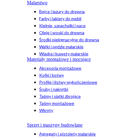
Malarstwo
Bejce i lazury do drewna
Farby i lakiery do mebli
Kielnie, szpachelki i pace
Oleje i woski do drewna
Środki pielęgnacyjne do drewna
Wałki i pędzle malarskie
Wiadra i kuwety malarskie
Materiały montażowe i mocujące
Akcesoria montażowe
Kołki i kotwy
Profile i listwy wykończeniowe
Śruby i nakrętki
Taśmy i siatki zbrojące
Taśmy montażowe
Wkręty
Sprzęt i maszyny budowlane
Agregaty i pistolety malarskie