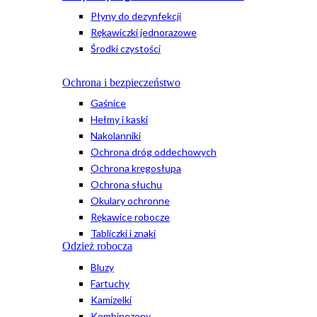
Płyny do dezynfekcji
Rękawiczki jednorazowe
Środki czystości
Ochrona i bezpieczeństwo
Gaśnice
Hełmy i kaski
Nakolanniki
Ochrona dróg oddechowych
Ochrona kręgosłupa
Ochrona słuchu
Okulary ochronne
Rękawice robocze
Tabliczki i znaki
Odzież robocza
Bluzy
Fartuchy
Kamizelki
Kombinezony