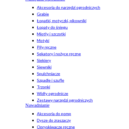
Akcesoria do narzędzi ogrodniczych
Grabie
Łopatki, motyczki, pikowniki
Łopaty do śniegu
Miotły i szczotki
Motyki
Piły ręczne
Sekatory i nożyce ręczne
Siekiery
Siewniki
Spulchniacze
Szpadle i szufle
Trzonki
Widły ogrodnicze
Zestawy narzędzi ogrodniczych
Nawadnianie
Akcesoria do pomp
Dysze do zraszaczy
Opryskiwacze ręczne