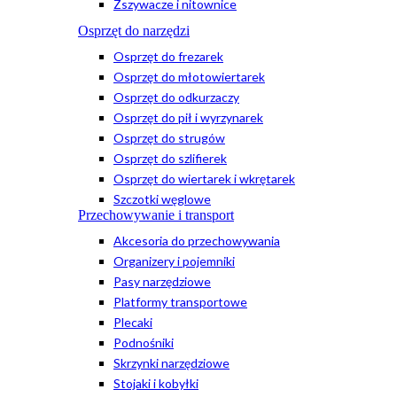
Zszywacze i nitownice
Osprzęt do narzędzi
Osprzęt do frezarek
Osprzęt do młotowiertarek
Osprzęt do odkurzaczy
Osprzęt do pił i wyrzynarek
Osprzęt do strugów
Osprzęt do szlifierek
Osprzęt do wiertarek i wkrętarek
Szczotki węglowe
Przechowywanie i transport
Akcesoria do przechowywania
Organizery i pojemniki
Pasy narzędziowe
Platformy transportowe
Plecaki
Podnośniki
Skrzynki narzędziowe
Stojaki i kobyłki