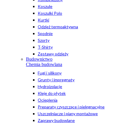
Koszule
Koszulki Polo
Kurtki
Odzież termoaktywna
Spodnie
Szorty
T-Shirty
Zestawy odzieży
Budownictwo
Chemia budowlana
Fugi i silikony
Grunty i impregnaty
Hydroizolacje
Kleje do płytek
Ocieplenia
Preparaty czyszczące i pielęgnacyjne
Uszczelniacze i piany montażowe
Zaprawy budowlane