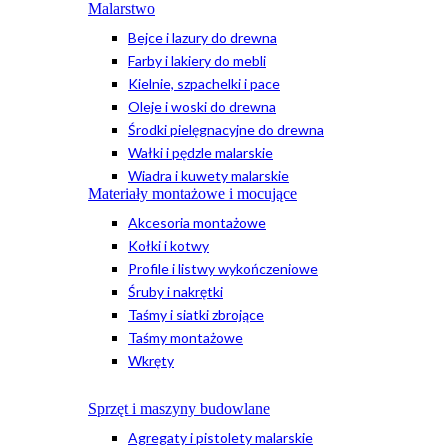
Malarstwo
Bejce i lazury do drewna
Farby i lakiery do mebli
Kielnie, szpachelki i pace
Oleje i woski do drewna
Środki pielęgnacyjne do drewna
Wałki i pędzle malarskie
Wiadra i kuwety malarskie
Materiały montażowe i mocujące
Akcesoria montażowe
Kołki i kotwy
Profile i listwy wykończeniowe
Śruby i nakrętki
Taśmy i siatki zbrojące
Taśmy montażowe
Wkręty
Sprzęt i maszyny budowlane
Agregaty i pistolety malarskie