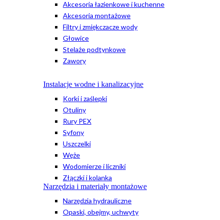
Akcesoria łazienkowe i kuchenne
Akcesoria montażowe
Filtry i zmiękczacze wody
Głowice
Stelaże podtynkowe
Zawory
Instalacje wodne i kanalizacyjne
Korki i zaślepki
Otuliny
Rury PEX
Syfony
Uszczelki
Węże
Wodomierze i liczniki
Złączki i kolanka
Narzędzia i materiały montażowe
Narzędzia hydrauliczne
Opaski, obejmy, uchwyty