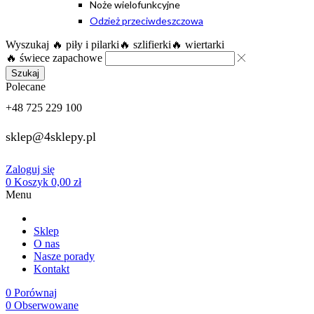
Noże wielofunkcyjne
Odzież przeciwdeszczowa
Wyszukaj
🔥 piły i pilarki
🔥 szlifierki
🔥 wiertarki
🔥 świece zapachowe
Szukaj
Polecane
+48 725 229 100
sklep@4sklepy.pl
Zaloguj się
0
Koszyk
0,00
zł
Menu
Sklep
O nas
Nasze porady
Kontakt
0
Porównaj
0
Obserwowane