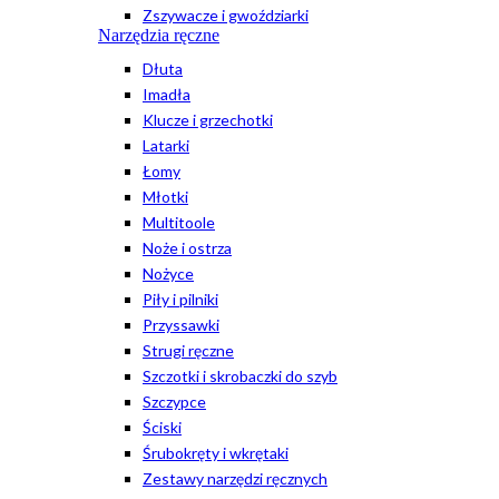
Zszywacze i gwoździarki
Narzędzia ręczne
Dłuta
Imadła
Klucze i grzechotki
Latarki
Łomy
Młotki
Multitoole
Noże i ostrza
Nożyce
Piły i pilniki
Przyssawki
Strugi ręczne
Szczotki i skrobaczki do szyb
Szczypce
Ściski
Śrubokręty i wkrętaki
Zestawy narzędzi ręcznych