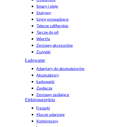
Smary i oleje
Statywy
Szyny prowadzące
Talerze szlifierskie
Tarcze do pił
Wiertła
Zestawy akcesoriów
Zszywki
Ładowanie
Adaptery do akumulatorów
Akumulatory
Ładowarki
Zasilacze
Zestawy zasilające
Elektronarzędzia
Frezarki
Klucze udarowe
Kompresory