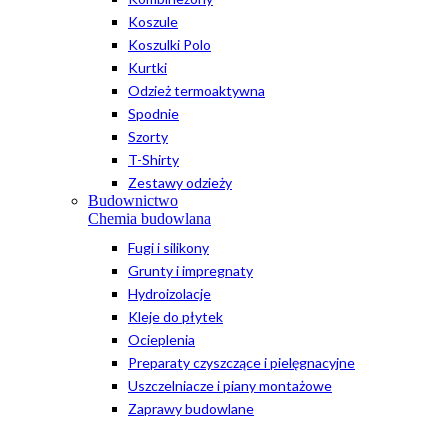
Koszule
Koszulki Polo
Kurtki
Odzież termoaktywna
Spodnie
Szorty
T-Shirty
Zestawy odzieży
Budownictwo
Chemia budowlana
Fugi i silikony
Grunty i impregnaty
Hydroizolacje
Kleje do płytek
Ocieplenia
Preparaty czyszczące i pielęgnacyjne
Uszczelniacze i piany montażowe
Zaprawy budowlane