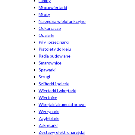
Lampy
Młotowiertarki
Młoty
Narzędzia wielofunkcyjne
Odkurzacze
Opalarki
Piły i przecinarki
Pistolety do kleju
Radia budowlane
Smarownice
Spawarki
Strugi
Szlifierki i polerki
Wiertarki i wkrętarki
Wiertnice
Wkrętaki akumulatorowe
Wyrzynarki
Zagłębiarki
Zakrętarki
Zestawy elektronarzędzi