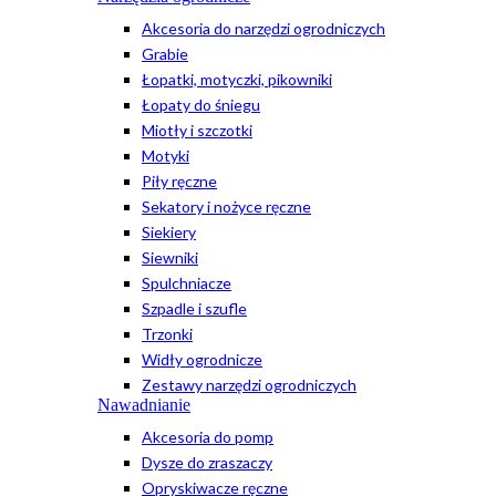
Akcesoria do narzędzi ogrodniczych
Grabie
Łopatki, motyczki, pikowniki
Łopaty do śniegu
Miotły i szczotki
Motyki
Piły ręczne
Sekatory i nożyce ręczne
Siekiery
Siewniki
Spulchniacze
Szpadle i szufle
Trzonki
Widły ogrodnicze
Zestawy narzędzi ogrodniczych
Nawadnianie
Akcesoria do pomp
Dysze do zraszaczy
Opryskiwacze ręczne