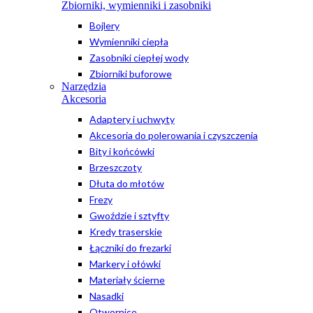
Zbiorniki, wymienniki i zasobniki
Bojlery
Wymienniki ciepła
Zasobniki ciepłej wody
Zbiorniki buforowe
Narzędzia
Akcesoria
Adaptery i uchwyty
Akcesoria do polerowania i czyszczenia
Bity i końcówki
Brzeszczoty
Dłuta do młotów
Frezy
Gwoździe i sztyfty
Kredy traserskie
Łączniki do frezarki
Markery i ołówki
Materiały ścierne
Nasadki
Otwornice