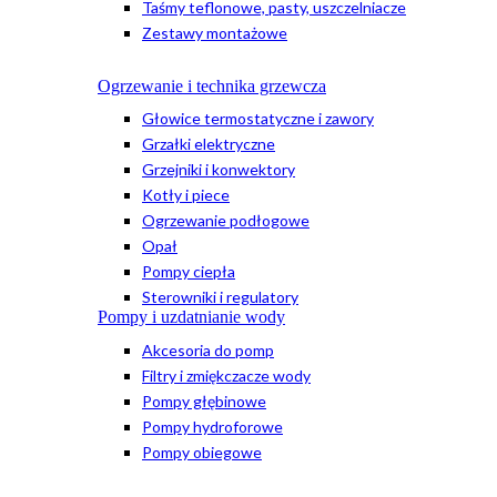
Taśmy teflonowe, pasty, uszczelniacze
Zestawy montażowe
Ogrzewanie i technika grzewcza
Głowice termostatyczne i zawory
Grzałki elektryczne
Grzejniki i konwektory
Kotły i piece
Ogrzewanie podłogowe
Opał
Pompy ciepła
Sterowniki i regulatory
Pompy i uzdatnianie wody
Akcesoria do pomp
Filtry i zmiękczacze wody
Pompy głębinowe
Pompy hydroforowe
Pompy obiegowe