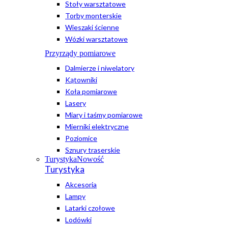
Stoły warsztatowe
Torby monterskie
Wieszaki ścienne
Wózki warsztatowe
Przyrządy pomiarowe
Dalmierze i niwelatory
Kątowniki
Koła pomiarowe
Lasery
Miary i taśmy pomiarowe
Mierniki elektryczne
Poziomice
Sznury traserskie
Turystyka
Nowość
Turystyka
Akcesoria
Lampy
Latarki czołowe
Lodówki