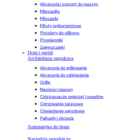
Akcesoria i osprzęt do maszyn
Mieszadła
Mieszarki
Młoty wyburzeniowe
Pistolety do silikonu
Promienniki
Zagęszczarki
Dom i ogród
Architektura ogrodowa
Akcesoria do grillowania
Akcesoria do odśnieżania
Grille
Nasiona i nawozy
Odstraszacze zwierząt i owadów
Ogrzewanie tarasowe
Oświetlenie ogrodowe
Palisady i obrzeża
Automatyka do bram
Narzędzia ogrodnicze