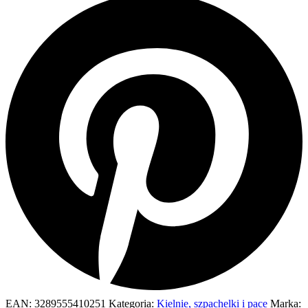
EAN:
3289555410251
Kategoria:
Kielnie, szpachelki i pace
Marka: