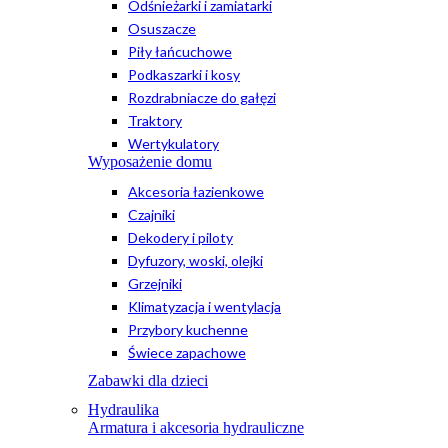
Odśnieżarki i zamiatarki
Osuszacze
Piły łańcuchowe
Podkaszarki i kosy
Rozdrabniacze do gałęzi
Traktory
Wertykulatory
Wyposażenie domu
Akcesoria łazienkowe
Czajniki
Dekodery i piloty
Dyfuzory, woski, olejki
Grzejniki
Klimatyzacja i wentylacja
Przybory kuchenne
Świece zapachowe
Zabawki dla dzieci
Hydraulika
Armatura i akcesoria hydrauliczne