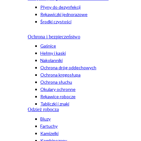
Płyny do dezynfekcji
Rękawiczki jednorazowe
Środki czystości
Ochrona i bezpieczeństwo
Gaśnice
Hełmy i kaski
Nakolanniki
Ochrona dróg oddechowych
Ochrona kręgosłupa
Ochrona słuchu
Okulary ochronne
Rękawice robocze
Tabliczki i znaki
Odzież robocza
Bluzy
Fartuchy
Kamizelki
Kombinezony