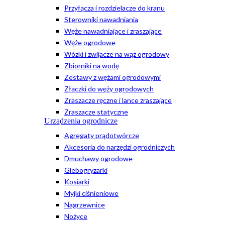
Przyłącza i rozdzielacze do kranu
Sterowniki nawadniania
Węże nawadniające i zraszające
Węże ogrodowe
Wózki i zwijacze na wąż ogrodowy
Zbiorniki na wodę
Zestawy z wężami ogrodowymi
Złączki do węży ogrodowych
Zraszacze ręczne i lance zraszające
Zraszacze statyczne
Urządzenia ogrodnicze
Agregaty prądotwórcze
Akcesoria do narzędzi ogrodniczych
Dmuchawy ogrodowe
Glebogryzarki
Kosiarki
Myjki ciśnieniowe
Nagrzewnice
Nożyce