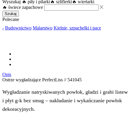
Wyszukaj
🔥 piły i pilarki
🔥 szlifierki
🔥 wiertarki
🔥 świece zapachowe
Szukaj
Polecane
-
Budownictwo
Malarstwo
Kielnie, szpachelki i pace
Opis
Ostrze wygładzające PerfectLiss // 541045
Wygładzanie natryskiwanych powłok, gładzi i grabi listew
i płyt g-k bez smug – nakładanie i wykańczanie powłok
dekoracyjnych.