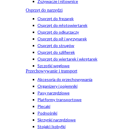
Zszywacze i nitownice
Osprzęt do narzędzi
Osprzęt do frezarek
Osprzęt do młotowiertarek
Osprzęt do odkurzaczy
Osprzęt do pił i wyrzynarek
Osprzęt do strugów
Osprzęt do szlifierek
Osprzęt do wiertarek i wkrętarek
Szczotki węglowe
Przechowywanie i transport
Akcesoria do przechowywania
Organizery i pojemniki
Pasy narzędziowe
Platformy transportowe
Plecaki
Podnośniki
Skrzynki narzędziowe
Stojaki i kobyłki