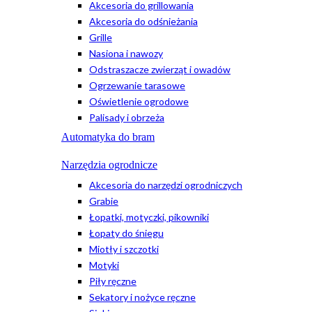
Akcesoria do grillowania
Akcesoria do odśnieżania
Grille
Nasiona i nawozy
Odstraszacze zwierząt i owadów
Ogrzewanie tarasowe
Oświetlenie ogrodowe
Palisady i obrzeża
Automatyka do bram
Narzędzia ogrodnicze
Akcesoria do narzędzi ogrodniczych
Grabie
Łopatki, motyczki, pikowniki
Łopaty do śniegu
Miotły i szczotki
Motyki
Piły ręczne
Sekatory i nożyce ręczne