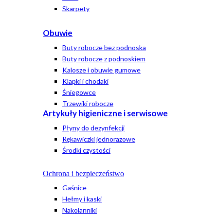
Skarpety
Obuwie
Buty robocze bez podnoska
Buty robocze z podnoskiem
Kalosze i obuwie gumowe
Klapki i chodaki
Śniegowce
Trzewiki robocze
Artykuły higieniczne i serwisowe
Płyny do dezynfekcji
Rękawiczki jednorazowe
Środki czystości
Ochrona i bezpieczeństwo
Gaśnice
Hełmy i kaski
Nakolanniki