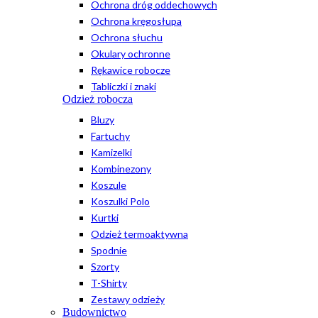
Ochrona dróg oddechowych
Ochrona kręgosłupa
Ochrona słuchu
Okulary ochronne
Rękawice robocze
Tabliczki i znaki
Odzież robocza
Bluzy
Fartuchy
Kamizelki
Kombinezony
Koszule
Koszulki Polo
Kurtki
Odzież termoaktywna
Spodnie
Szorty
T-Shirty
Zestawy odzieży
Budownictwo