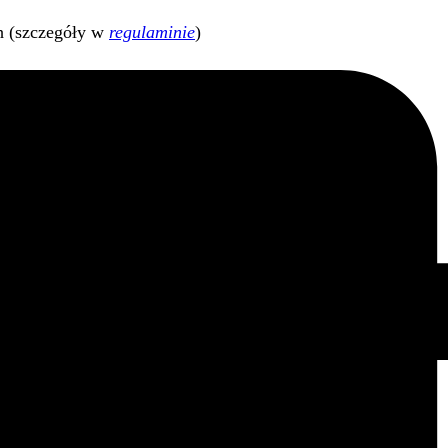
h (szczegóły w
regulaminie
)