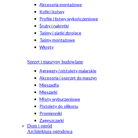
Akcesoria montażowe
Kołki i kotwy
Profile i listwy wykończeniowe
Śruby i nakrętki
Taśmy i siatki zbrojące
Taśmy montażowe
Wkręty
Sprzęt i maszyny budowlane
Agregaty i pistolety malarskie
Akcesoria i osprzęt do maszyn
Mieszadła
Mieszarki
Młoty wyburzeniowe
Pistolety do silikonu
Promienniki
Zagęszczarki
Dom i ogród
Architektura ogrodowa