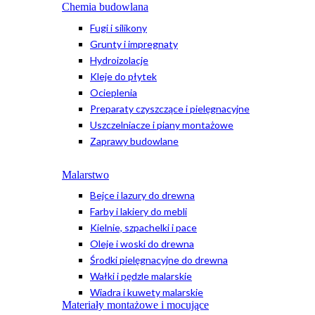
Chemia budowlana
Fugi i silikony
Grunty i impregnaty
Hydroizolacje
Kleje do płytek
Ocieplenia
Preparaty czyszczące i pielęgnacyjne
Uszczelniacze i piany montażowe
Zaprawy budowlane
Malarstwo
Bejce i lazury do drewna
Farby i lakiery do mebli
Kielnie, szpachelki i pace
Oleje i woski do drewna
Środki pielęgnacyjne do drewna
Wałki i pędzle malarskie
Wiadra i kuwety malarskie
Materiały montażowe i mocujące