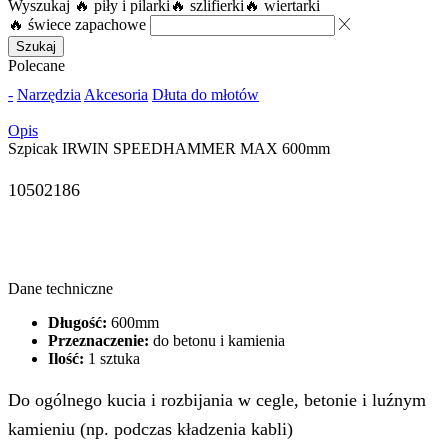
Wyszukaj
🔥 piły i pilarki
🔥 szlifierki
🔥 wiertarki
🔥 świece zapachowe
Szukaj
Polecane
-
Narzędzia
Akcesoria
Dłuta do młotów
Opis
Szpicak IRWIN SPEEDHAMMER MAX 600mm
10502186
Dane techniczne
Długość:
600mm
Przeznaczenie:
do betonu i kamienia
Ilość:
1 sztuka
Do ogólnego kucia i rozbijania w cegle, betonie i luźnym
kamieniu (np. podczas kładzenia kabli)