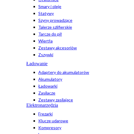
Smary i oleje
Statywy
Szyny prowadzące
Talerze szlifierskie
Tarcze do pił
Wiertła
Zestawy akcesoriów
Zszywki
Ładowanie
Adaptery do akumulatorów
Akumulatory
Ładowarki
Zasilacze
Zestawy zasilające
Elektronarzędzia
Frezarki
Klucze udarowe
Kompresory