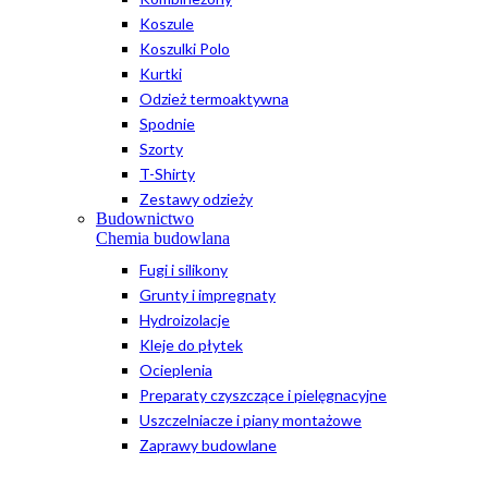
Koszule
Koszulki Polo
Kurtki
Odzież termoaktywna
Spodnie
Szorty
T-Shirty
Zestawy odzieży
Budownictwo
Chemia budowlana
Fugi i silikony
Grunty i impregnaty
Hydroizolacje
Kleje do płytek
Ocieplenia
Preparaty czyszczące i pielęgnacyjne
Uszczelniacze i piany montażowe
Zaprawy budowlane