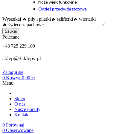
Noże wielofunkcyjne
Odzież przeciwdeszczowa
Wyszukaj
🔥 piły i pilarki
🔥 szlifierki
🔥 wiertarki
🔥 świece zapachowe
Szukaj
Polecane
+48 725 229 100
sklep@4sklepy.pl
Zaloguj się
0
Koszyk
0,00
zł
Menu
Sklep
O nas
Nasze porady
Kontakt
0
Porównaj
0
Obserwowane