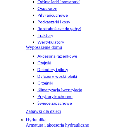
Odśnieżarki i zamiatarki
Osuszacze
Piły łańcuchowe
Podkaszarki i kosy
Rozdrabniacze do gałęzi
Traktory
Wertykulatory
Wyposażenie domu
Akcesoria łazienkowe
Czajniki
Dekodery i piloty
Dyfuzory, woski, olejki
Grzejniki
Klimatyzacja i wentylacja
Przybory kuchenne
Świece zapachowe
Zabawki dla dzieci
Hydraulika
Armatura i akcesoria hydrauliczne