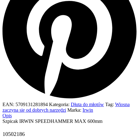
EAN:
5709131281894
Kategoria:
Dłuta do młotów
Tag:
Wiosna
zaczyna się od dobrych narzędzi
Marka:
Irwin
Opis
Szpicak IRWIN SPEEDHAMMER MAX 600mm
10502186