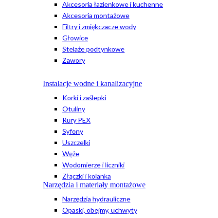
Akcesoria łazienkowe i kuchenne
Akcesoria montażowe
Filtry i zmiękczacze wody
Głowice
Stelaże podtynkowe
Zawory
Instalacje wodne i kanalizacyjne
Korki i zaślepki
Otuliny
Rury PEX
Syfony
Uszczelki
Węże
Wodomierze i liczniki
Złączki i kolanka
Narzędzia i materiały montażowe
Narzędzia hydrauliczne
Opaski, obejmy, uchwyty