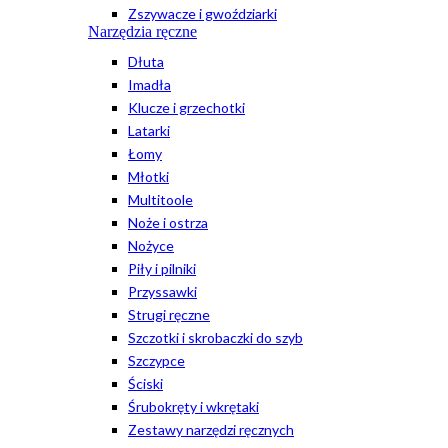
Zszywacze i gwoździarki
Narzędzia ręczne
Dłuta
Imadła
Klucze i grzechotki
Latarki
Łomy
Młotki
Multitoole
Noże i ostrza
Nożyce
Piły i pilniki
Przyssawki
Strugi ręczne
Szczotki i skrobaczki do szyb
Szczypce
Ściski
Śrubokręty i wkrętaki
Zestawy narzędzi ręcznych