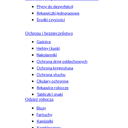
Płyny do dezynfekcji
Rękawiczki jednorazowe
Środki czystości
Ochrona i bezpieczeństwo
Gaśnice
Hełmy i kaski
Nakolanniki
Ochrona dróg oddechowych
Ochrona kręgosłupa
Ochrona słuchu
Okulary ochronne
Rękawice robocze
Tabliczki i znaki
Odzież robocza
Bluzy
Fartuchy
Kamizelki
Kombinezony