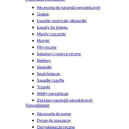
Akcesoria do narzędzi ogrodniczych
Grabie
Łopatki, motyczki, pikowniki
Łopaty do śniegu
Miotły i szczotki
Motyki
Piły ręczne
Sekatory i nożyce ręczne
Siekiery
Siewniki
Spulchniacze
Szpadle i szufle
Trzonki
Widły ogrodnicze
Zestawy narzędzi ogrodniczych
Nawadnianie
Akcesoria do pomp
Dysze do zraszaczy
Opryskiwacze ręczne