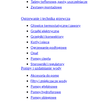
Taśmy teflonowe, pasty, uszczelniacze
Zestawy montażowe
Ogrzewanie i technika grzewcza
Głowice termostatyczne i zawory
Grzałki elektryczne
Grzejniki i konwektory
Kotły i piece
Ogrzewanie podłogowe
Opał
Pompy ciepła
Sterowniki i regulatory
Pompy i uzdatnianie wody
Akcesoria do pomp
Filtry i zmiękczacze wody
Pompy głębinowe
Pompy hydroforowe
Pompy obiegowe