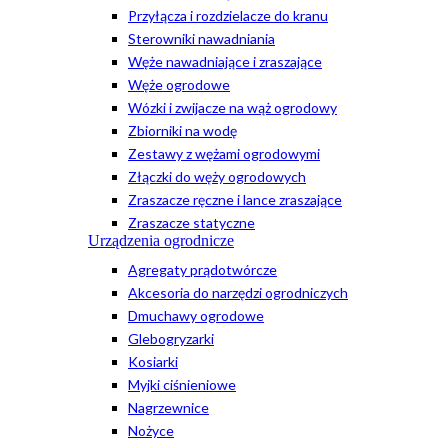
Przyłącza i rozdzielacze do kranu
Sterowniki nawadniania
Węże nawadniające i zraszające
Węże ogrodowe
Wózki i zwijacze na wąż ogrodowy
Zbiorniki na wodę
Zestawy z wężami ogrodowymi
Złączki do węży ogrodowych
Zraszacze ręczne i lance zraszające
Zraszacze statyczne
Urządzenia ogrodnicze
Agregaty prądotwórcze
Akcesoria do narzędzi ogrodniczych
Dmuchawy ogrodowe
Glebogryzarki
Kosiarki
Myjki ciśnieniowe
Nagrzewnice
Nożyce