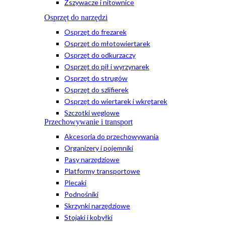
Zszywacze i nitownice
Osprzęt do narzędzi
Osprzęt do frezarek
Osprzęt do młotowiertarek
Osprzęt do odkurzaczy
Osprzęt do pił i wyrzynarek
Osprzęt do strugów
Osprzęt do szlifierek
Osprzęt do wiertarek i wkrętarek
Szczotki węglowe
Przechowywanie i transport
Akcesoria do przechowywania
Organizery i pojemniki
Pasy narzędziowe
Platformy transportowe
Plecaki
Podnośniki
Skrzynki narzędziowe
Stojaki i kobyłki