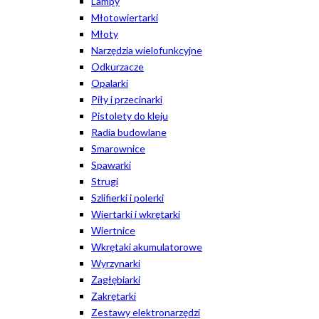
Lampy
Młotowiertarki
Młoty
Narzędzia wielofunkcyjne
Odkurzacze
Opalarki
Piły i przecinarki
Pistolety do kleju
Radia budowlane
Smarownice
Spawarki
Strugi
Szlifierki i polerki
Wiertarki i wkrętarki
Wiertnice
Wkrętaki akumulatorowe
Wyrzynarki
Zagłębiarki
Zakrętarki
Zestawy elektronarzędzi