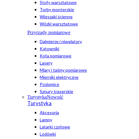
Stoły warsztatowe
Torby monterskie
Wieszaki ścienne
Wózki warsztatowe
Przyrządy pomiarowe
Dalmierze i niwelatory
Kątowniki
Koła pomiarowe
Lasery
Miary i taśmy pomiarowe
Mierniki elektryczne
Poziomice
Sznury traserskie
Turystyka
Nowość
Turystyka
Akcesoria
Lampy
Latarki czołowe
Lodówki