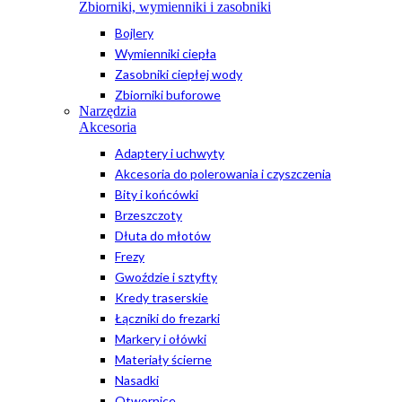
Zbiorniki, wymienniki i zasobniki
Bojlery
Wymienniki ciepła
Zasobniki ciepłej wody
Zbiorniki buforowe
Narzędzia
Akcesoria
Adaptery i uchwyty
Akcesoria do polerowania i czyszczenia
Bity i końcówki
Brzeszczoty
Dłuta do młotów
Frezy
Gwoździe i sztyfty
Kredy traserskie
Łączniki do frezarki
Markery i ołówki
Materiały ścierne
Nasadki
Otwornice