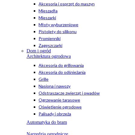
Akcesoria i osprzęt do maszyn
Mieszadła
Mieszarki
Młoty wyburzeniowe
Pistolety do silikonu
Promienniki
Zagęszczarki
Dom i ogród
Architektura ogrodowa
Akcesoria do grillowania
Akcesoria do odśnieżania
Grille
Nasiona i nawozy
Odstraszacze zwierząt i owadów
Ogrzewanie tarasowe
Oświetlenie ogrodowe
Palisady i obrzeża
Automatyka do bram
Narzędzia ogrodnicze