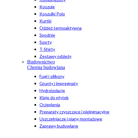
Koszule
Koszulki Polo
Kurtki
Odzież termoaktywna
Spodnie
Szorty
T-Shirty
Zestawy odzieży
Budownictwo
Chemia budowlana
Fugi i silikony
Grunty i impregnaty
Hydroizolacje
Kleje do płytek
Ocieplenia
Preparaty czyszczące i pielęgnacyjne
Uszczelniacze i piany montażowe
Zaprawy budowlane