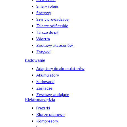
Smary i oleje
Statywy
Szyny prowadzące
Talerze szlifierskie
Tarcze do pił
Wiertła
Zestawy akcesoriów
Zszywki
Ładowanie
Adaptery do akumulatorów
Akumulatory
Ładowarki
Zasilacze
Zestawy zasilające
Elektronarzędzia
Frezarki
Klucze udarowe
Kompresory