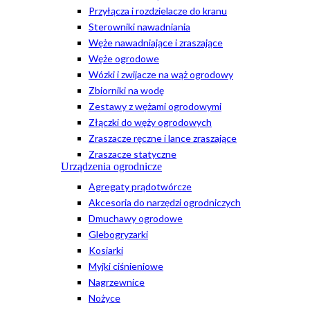
Przyłącza i rozdzielacze do kranu
Sterowniki nawadniania
Węże nawadniające i zraszające
Węże ogrodowe
Wózki i zwijacze na wąż ogrodowy
Zbiorniki na wodę
Zestawy z wężami ogrodowymi
Złączki do węży ogrodowych
Zraszacze ręczne i lance zraszające
Zraszacze statyczne
Urządzenia ogrodnicze
Agregaty prądotwórcze
Akcesoria do narzędzi ogrodniczych
Dmuchawy ogrodowe
Glebogryzarki
Kosiarki
Myjki ciśnieniowe
Nagrzewnice
Nożyce