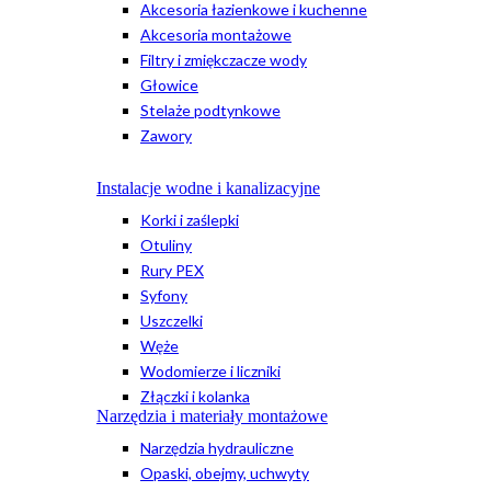
Akcesoria łazienkowe i kuchenne
Akcesoria montażowe
Filtry i zmiękczacze wody
Głowice
Stelaże podtynkowe
Zawory
Instalacje wodne i kanalizacyjne
Korki i zaślepki
Otuliny
Rury PEX
Syfony
Uszczelki
Węże
Wodomierze i liczniki
Złączki i kolanka
Narzędzia i materiały montażowe
Narzędzia hydrauliczne
Opaski, obejmy, uchwyty