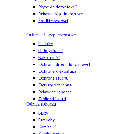
Płyny do dezynfekcji
Rękawiczki jednorazowe
Środki czystości
Ochrona i bezpieczeństwo
Gaśnice
Hełmy i kaski
Nakolanniki
Ochrona dróg oddechowych
Ochrona kręgosłupa
Ochrona słuchu
Okulary ochronne
Rękawice robocze
Tabliczki i znaki
Odzież robocza
Bluzy
Fartuchy
Kamizelki
Kombinezony