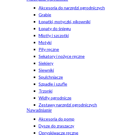
Akcesoria do narzędzi ogrodniczych
Grabie
Łopatki, motyczki, pikowniki
Łopaty do śniegu
Miotły i szczotki
Motyki
Piły ręczne
Sekatory i nożyce ręczne
Siekiery
Siewniki
Spulchniacze
Szpadle i szufle
Trzonki
Widły ogrodnicze
Zestawy narzędzi ogrodniczych
Nawadnianie
Akcesoria do pomp
Dysze do zraszaczy
Opryskiwacze ręczne