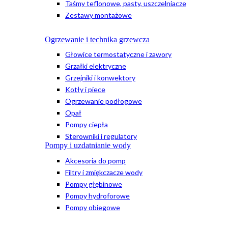
Taśmy teflonowe, pasty, uszczelniacze
Zestawy montażowe
Ogrzewanie i technika grzewcza
Głowice termostatyczne i zawory
Grzałki elektryczne
Grzejniki i konwektory
Kotły i piece
Ogrzewanie podłogowe
Opał
Pompy ciepła
Sterowniki i regulatory
Pompy i uzdatnianie wody
Akcesoria do pomp
Filtry i zmiękczacze wody
Pompy głębinowe
Pompy hydroforowe
Pompy obiegowe