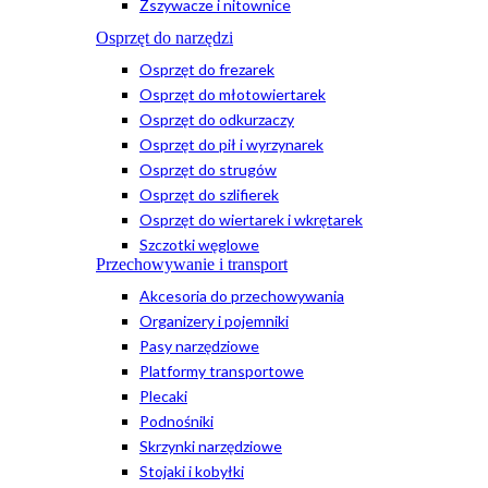
Zszywacze i nitownice
Osprzęt do narzędzi
Osprzęt do frezarek
Osprzęt do młotowiertarek
Osprzęt do odkurzaczy
Osprzęt do pił i wyrzynarek
Osprzęt do strugów
Osprzęt do szlifierek
Osprzęt do wiertarek i wkrętarek
Szczotki węglowe
Przechowywanie i transport
Akcesoria do przechowywania
Organizery i pojemniki
Pasy narzędziowe
Platformy transportowe
Plecaki
Podnośniki
Skrzynki narzędziowe
Stojaki i kobyłki