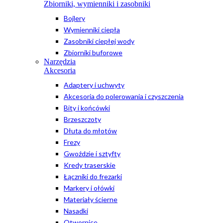
Zbiorniki, wymienniki i zasobniki
Bojlery
Wymienniki ciepła
Zasobniki ciepłej wody
Zbiorniki buforowe
Narzędzia
Akcesoria
Adaptery i uchwyty
Akcesoria do polerowania i czyszczenia
Bity i końcówki
Brzeszczoty
Dłuta do młotów
Frezy
Gwoździe i sztyfty
Kredy traserskie
Łączniki do frezarki
Markery i ołówki
Materiały ścierne
Nasadki
Otwornice