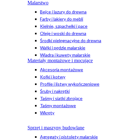
Malarstwo
Bejce i lazury do drewna
Farby i lakiery do mebli
Kielnie, szpachelki i pace
Oleje i woski do drewna
Środki pielęgnacyjne do drewna
Wałki i pędzle malarskie
Wiadra i kuwety malarskie
Materiały montażowe i mocujące
Akcesoria montażowe
Kołki i kotwy
Profile i listwy wykończeniowe
Śruby i nakrętki
Taśmy i siatki zbrojące
Taśmy montażowe
Wkręty
Sprzęt i maszyny budowlane
Agregaty i pistolety malarskie