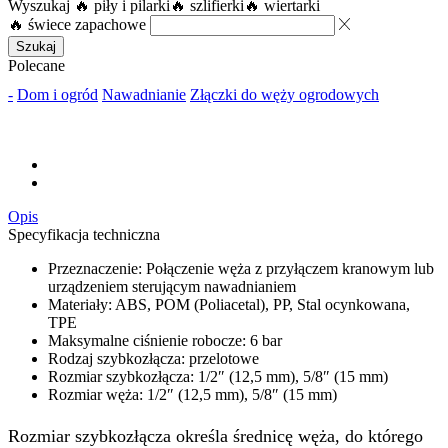
Wyszukaj
🔥 piły i pilarki
🔥 szlifierki
🔥 wiertarki
🔥 świece zapachowe
Szukaj
Polecane
-
Dom i ogród
Nawadnianie
Złączki do węży ogrodowych
Opis
Specyfikacja techniczna
Przeznaczenie: Połączenie węża z przyłączem kranowym lub
urządzeniem sterującym nawadnianiem
Materiały: ABS, POM (Poliacetal), PP, Stal ocynkowana,
TPE
Maksymalne ciśnienie robocze: 6 bar
Rodzaj szybkozłącza: przelotowe
Rozmiar szybkozłącza: 1/2″ (12,5 mm), 5/8″ (15 mm)
Rozmiar węża: 1/2″ (12,5 mm), 5/8″ (15 mm)
Rozmiar szybkozłącza określa średnicę węża, do którego