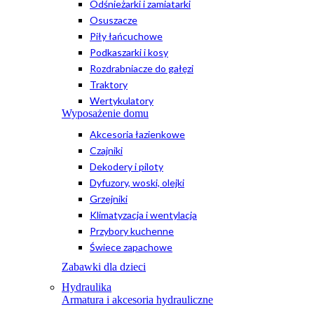
Odśnieżarki i zamiatarki
Osuszacze
Piły łańcuchowe
Podkaszarki i kosy
Rozdrabniacze do gałęzi
Traktory
Wertykulatory
Wyposażenie domu
Akcesoria łazienkowe
Czajniki
Dekodery i piloty
Dyfuzory, woski, olejki
Grzejniki
Klimatyzacja i wentylacja
Przybory kuchenne
Świece zapachowe
Zabawki dla dzieci
Hydraulika
Armatura i akcesoria hydrauliczne