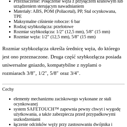
Przeznaczenie: Połączenie węża z przyłączem kranowym lub
urządzeniem sterującym nawadnianiem
Materiały: ABS, POM (Poliacetal), PP, Stal ocynkowana,
TPE
Maksymalne ciśnienie robocze: 6 bar
Rodzaj szybkozłącza: przelotowe
Rozmiar szybkozłącza: 1/2″ (12,5 mm), 5/8″ (15 mm)
Rozmiar węża: 1/2″ (12,5 mm), 5/8″ (15 mm)
Rozmiar szybkozłącza określa średnicę węża, do którego
jest ono przeznaczone. Druga część szybkozłącza posiada
uniwersalne gniazdo, kompatybilne z nyplami o
rozmiarach 3/8″, 1/2″, 5/8″ oraz 3/4″.
Cechy
elementy mechanizmu zaciskowego wykonane ze stali
ocynkowanej
system SAFETOUCH™ zapewnia pewny chwyt i wygodę
użytkowania, a także zabezpiecza przed przypadkowymi
uszkodzeniami
łączenie odcinków węży przy zastosowaniu dwójnika i