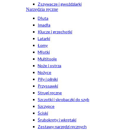
Zszywacze i gwoździarki
Narzędzia ręczne
Dłuta
Imadła
Klucze i grzechotki
Latarki
Łomy
Młotki
Multitoole
Noże i ostrza
Nożyce
Piły i pilniki
Przyssawki
Strugi ręczne
Szczotki i skrobaczki do szyb
Szczypce
Ściski
Śrubokręty i wkrętaki
Zestawy narzędzi ręcznych