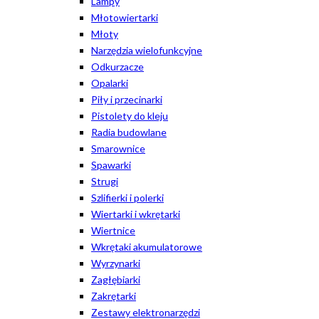
Lampy
Młotowiertarki
Młoty
Narzędzia wielofunkcyjne
Odkurzacze
Opalarki
Piły i przecinarki
Pistolety do kleju
Radia budowlane
Smarownice
Spawarki
Strugi
Szlifierki i polerki
Wiertarki i wkrętarki
Wiertnice
Wkrętaki akumulatorowe
Wyrzynarki
Zagłębiarki
Zakrętarki
Zestawy elektronarzędzi