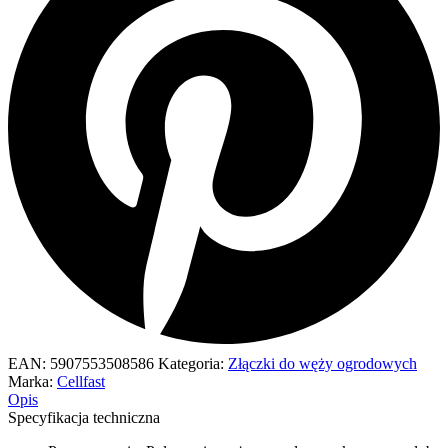
EAN:
5907553508586
Kategoria:
Złączki do węży ogrodowych
Marka:
Cellfast
Opis
Specyfikacja techniczna