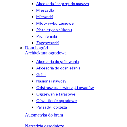
Akcesoria i osprzęt do maszyn
Mieszadła
Mieszarki
Młoty wyburzeniowe
Pistolety do silikonu
Promienniki
Zagęszczarki
Dom i ogród
Architektura ogrodowa
Akcesoria do grillowania
Akcesoria do odśnieżania
Grille
Nasiona i nawozy
Odstraszacze zwierząt i owadów
Ogrzewanie tarasowe
Oświetlenie ogrodowe
Palisady i obrzeża
Automatyka do bram
Narzędzia ogrodnicze