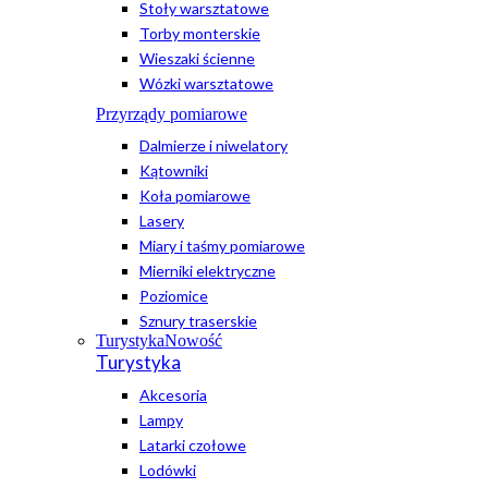
Stoły warsztatowe
Torby monterskie
Wieszaki ścienne
Wózki warsztatowe
Przyrządy pomiarowe
Dalmierze i niwelatory
Kątowniki
Koła pomiarowe
Lasery
Miary i taśmy pomiarowe
Mierniki elektryczne
Poziomice
Sznury traserskie
Turystyka
Nowość
Turystyka
Akcesoria
Lampy
Latarki czołowe
Lodówki