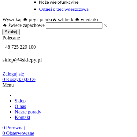
Noże wielofunkcyjne
Odzież przeciwdeszczowa
Wyszukaj
🔥 piły i pilarki
🔥 szlifierki
🔥 wiertarki
🔥 świece zapachowe
Szukaj
Polecane
+48 725 229 100
sklep@4sklepy.pl
Zaloguj się
0
Koszyk
0,00
zł
Menu
Sklep
O nas
Nasze porady
Kontakt
0
Porównaj
0
Obserwowane