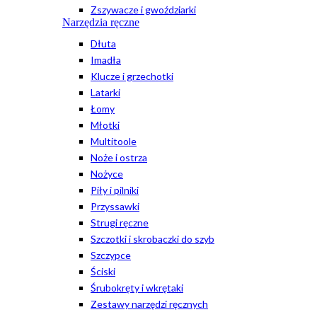
Zszywacze i gwoździarki
Narzędzia ręczne
Dłuta
Imadła
Klucze i grzechotki
Latarki
Łomy
Młotki
Multitoole
Noże i ostrza
Nożyce
Piły i pilniki
Przyssawki
Strugi ręczne
Szczotki i skrobaczki do szyb
Szczypce
Ściski
Śrubokręty i wkrętaki
Zestawy narzędzi ręcznych