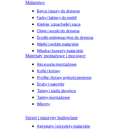
Malarstwo
Bejce i lazury do drewna
Farby i lakiery do mebli
Kielnie, szpachelki i pace
Oleje i woski do drewna
Środki pielęgnacyjne do drewna
Wałki i pędzle malarskie
Wiadra i kuwety malarskie
Materiały montażowe i mocujące
Akcesoria montażowe
Kołki i kotwy
Profile i listwy wykończeniowe
Śruby i nakrętki
Taśmy i siatki zbrojące
Taśmy montażowe
Wkręty
Sprzęt i maszyny budowlane
Agregaty i pistolety malarskie