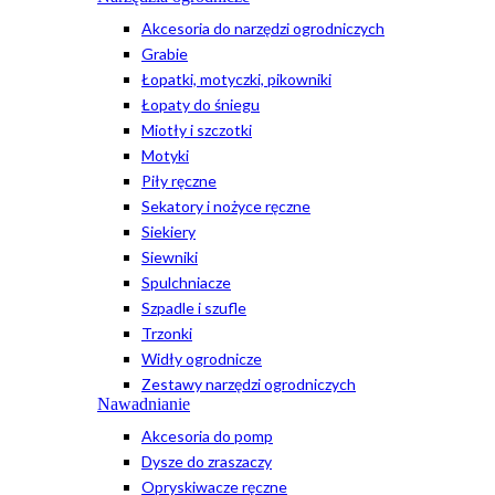
Akcesoria do narzędzi ogrodniczych
Grabie
Łopatki, motyczki, pikowniki
Łopaty do śniegu
Miotły i szczotki
Motyki
Piły ręczne
Sekatory i nożyce ręczne
Siekiery
Siewniki
Spulchniacze
Szpadle i szufle
Trzonki
Widły ogrodnicze
Zestawy narzędzi ogrodniczych
Nawadnianie
Akcesoria do pomp
Dysze do zraszaczy
Opryskiwacze ręczne