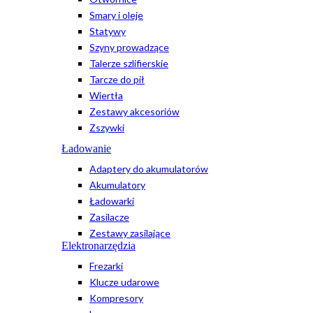
Smary i oleje
Statywy
Szyny prowadzące
Talerze szlifierskie
Tarcze do pił
Wiertła
Zestawy akcesoriów
Zszywki
Ładowanie
Adaptery do akumulatorów
Akumulatory
Ładowarki
Zasilacze
Zestawy zasilające
Elektronarzędzia
Frezarki
Klucze udarowe
Kompresory