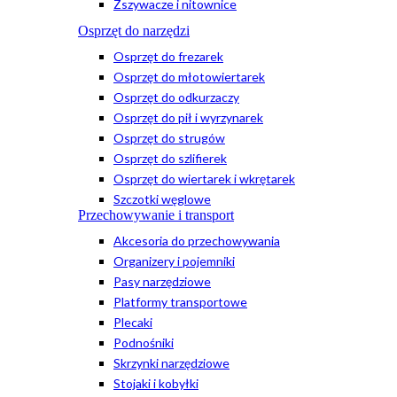
Zszywacze i nitownice
Osprzęt do narzędzi
Osprzęt do frezarek
Osprzęt do młotowiertarek
Osprzęt do odkurzaczy
Osprzęt do pił i wyrzynarek
Osprzęt do strugów
Osprzęt do szlifierek
Osprzęt do wiertarek i wkrętarek
Szczotki węglowe
Przechowywanie i transport
Akcesoria do przechowywania
Organizery i pojemniki
Pasy narzędziowe
Platformy transportowe
Plecaki
Podnośniki
Skrzynki narzędziowe
Stojaki i kobyłki