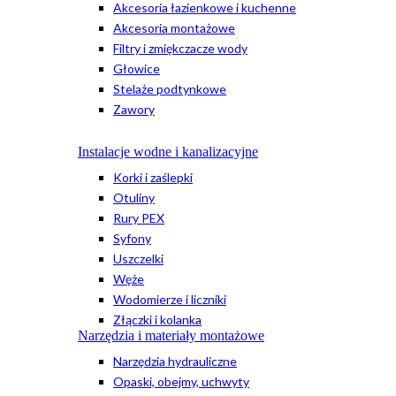
Akcesoria łazienkowe i kuchenne
Akcesoria montażowe
Filtry i zmiękczacze wody
Głowice
Stelaże podtynkowe
Zawory
Instalacje wodne i kanalizacyjne
Korki i zaślepki
Otuliny
Rury PEX
Syfony
Uszczelki
Węże
Wodomierze i liczniki
Złączki i kolanka
Narzędzia i materiały montażowe
Narzędzia hydrauliczne
Opaski, obejmy, uchwyty