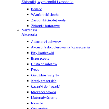
Zbiorniki, wymienniki i zasobniki
Bojlery
Wymienniki ciepła
Zasobniki ciepłej wody
Zbiorniki buforowe
Narzędzia
Akcesoria
Adaptery i uchwyty
Akcesoria do polerowania i czyszczenia
Bity i końcówki
Brzeszczoty
Dłuta do młotów
Frezy
Gwoździe i sztyfty
Kredy traserskie
Łączniki do frezarki
Markery i ołówki
Materiały ścierne
Nasadki
Otwornice