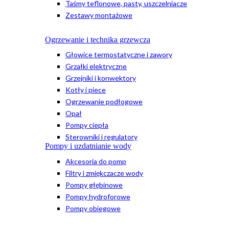
Taśmy teflonowe, pasty, uszczelniacze
Zestawy montażowe
Ogrzewanie i technika grzewcza
Głowice termostatyczne i zawory
Grzałki elektryczne
Grzejniki i konwektory
Kotły i piece
Ogrzewanie podłogowe
Opał
Pompy ciepła
Sterowniki i regulatory
Pompy i uzdatnianie wody
Akcesoria do pomp
Filtry i zmiękczacze wody
Pompy głębinowe
Pompy hydroforowe
Pompy obiegowe