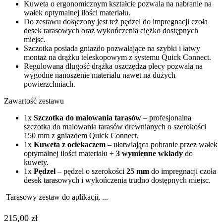
Kuweta o ergonomicznym kształcie pozwala na nabranie na
wałek optymalnej ilości materiału.
Do zestawu dołączony jest też pędzel do impregnacji czoła
desek tarasowych oraz wykończenia ciężko dostępnych
miejsc.
Szczotka posiada gniazdo pozwalające na szybki i łatwy
montaż na drążku teleskopowym z systemu Quick Connect.
Regulowana długość drążka oszczędza plecy pozwala na
wygodne nanoszenie materiału nawet na dużych
powierzchniach.
Zawartość zestawu
1x
Szczotka do malowania tarasów
– profesjonalna
szczotka do malowania tarasów drewnianych o szerokości
150 mm z gniazdem Quick Connect.
1x
Kuweta
z ociekaczem
– ułatwiająca pobranie przez wałek
optymalnej ilości materiału +
3 wymienne wkłady
do
kuwety.
1x
Pędzel
– pędzel o szerokości
25 mm
do impregnacji czoła
desek tarasowych i wykończenia trudno dostępnych miejsc.
Tarasowy zestaw do aplikacji, ...
215,00
zł