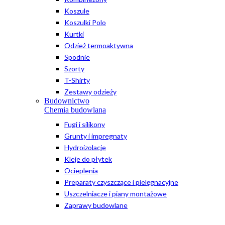
Koszule
Koszulki Polo
Kurtki
Odzież termoaktywna
Spodnie
Szorty
T-Shirty
Zestawy odzieży
Budownictwo
Chemia budowlana
Fugi i silikony
Grunty i impregnaty
Hydroizolacje
Kleje do płytek
Ocieplenia
Preparaty czyszczące i pielęgnacyjne
Uszczelniacze i piany montażowe
Zaprawy budowlane