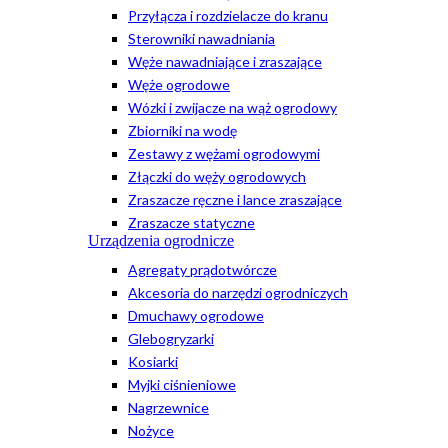
Przyłącza i rozdzielacze do kranu
Sterowniki nawadniania
Węże nawadniające i zraszające
Węże ogrodowe
Wózki i zwijacze na wąż ogrodowy
Zbiorniki na wodę
Zestawy z wężami ogrodowymi
Złączki do węży ogrodowych
Zraszacze ręczne i lance zraszające
Zraszacze statyczne
Urządzenia ogrodnicze
Agregaty prądotwórcze
Akcesoria do narzędzi ogrodniczych
Dmuchawy ogrodowe
Glebogryzarki
Kosiarki
Myjki ciśnieniowe
Nagrzewnice
Nożyce