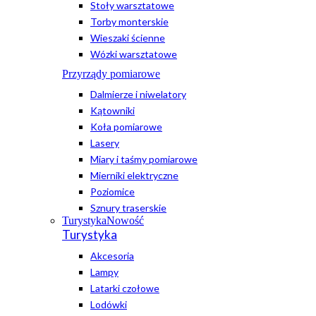
Stoły warsztatowe
Torby monterskie
Wieszaki ścienne
Wózki warsztatowe
Przyrządy pomiarowe
Dalmierze i niwelatory
Kątowniki
Koła pomiarowe
Lasery
Miary i taśmy pomiarowe
Mierniki elektryczne
Poziomice
Sznury traserskie
Turystyka
Nowość
Turystyka
Akcesoria
Lampy
Latarki czołowe
Lodówki