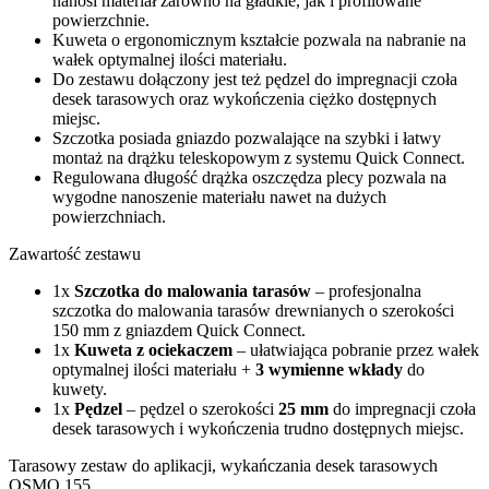
nanosi materiał zarówno na gładkie, jak i profilowane
powierzchnie.
Kuweta o ergonomicznym kształcie pozwala na nabranie na
wałek optymalnej ilości materiału.
Do zestawu dołączony jest też pędzel do impregnacji czoła
desek tarasowych oraz wykończenia ciężko dostępnych
miejsc.
Szczotka posiada gniazdo pozwalające na szybki i łatwy
montaż na drążku teleskopowym z systemu Quick Connect.
Regulowana długość drążka oszczędza plecy pozwala na
wygodne nanoszenie materiału nawet na dużych
powierzchniach.
Zawartość zestawu
1x
Szczotka do malowania tarasów
– profesjonalna
szczotka do malowania tarasów drewnianych o szerokości
150 mm z gniazdem Quick Connect.
1x
Kuweta
z ociekaczem
– ułatwiająca pobranie przez wałek
optymalnej ilości materiału +
3 wymienne wkłady
do
kuwety.
1x
Pędzel
– pędzel o szerokości
25 mm
do impregnacji czoła
desek tarasowych i wykończenia trudno dostępnych miejsc.
Tarasowy zestaw do aplikacji, wykańczania desek tarasowych
OSMO 155