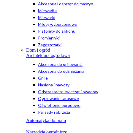
Akcesoria i osprzęt do maszyn
Mieszadła
Mieszarki
Młoty wyburzeniowe
Pistolety do silikonu
Promienniki
Zagęszczarki
Dom i ogród
Architektura ogrodowa
Akcesoria do grillowania
Akcesoria do odśnieżania
Grille
Nasiona i nawozy
Odstraszacze zwierząt i owadów
Ogrzewanie tarasowe
Oświetlenie ogrodowe
Palisady i obrzeża
Automatyka do bram
Narzędzia ogrodnicze