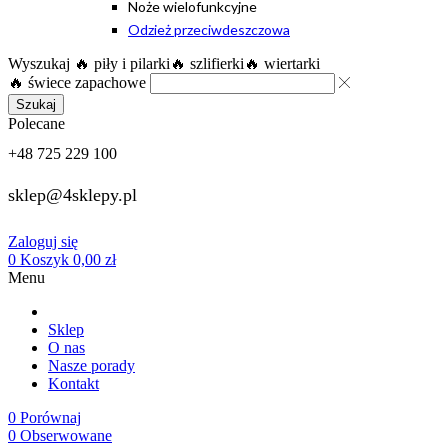
Noże wielofunkcyjne
Odzież przeciwdeszczowa
Wyszukaj
🔥 piły i pilarki
🔥 szlifierki
🔥 wiertarki
🔥 świece zapachowe
Szukaj
Polecane
+48 725 229 100
sklep@4sklepy.pl
Zaloguj się
0
Koszyk
0,00
zł
Menu
Sklep
O nas
Nasze porady
Kontakt
0
Porównaj
0
Obserwowane