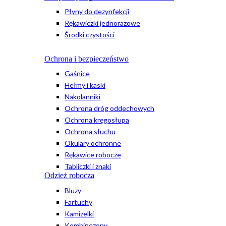
Płyny do dezynfekcji
Rękawiczki jednorazowe
Środki czystości
Ochrona i bezpieczeństwo
Gaśnice
Hełmy i kaski
Nakolanniki
Ochrona dróg oddechowych
Ochrona kręgosłupa
Ochrona słuchu
Okulary ochronne
Rękawice robocze
Tabliczki i znaki
Odzież robocza
Bluzy
Fartuchy
Kamizelki
Kombinezony