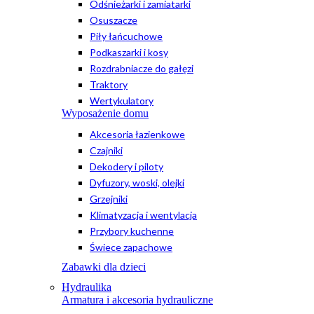
Odśnieżarki i zamiatarki
Osuszacze
Piły łańcuchowe
Podkaszarki i kosy
Rozdrabniacze do gałęzi
Traktory
Wertykulatory
Wyposażenie domu
Akcesoria łazienkowe
Czajniki
Dekodery i piloty
Dyfuzory, woski, olejki
Grzejniki
Klimatyzacja i wentylacja
Przybory kuchenne
Świece zapachowe
Zabawki dla dzieci
Hydraulika
Armatura i akcesoria hydrauliczne