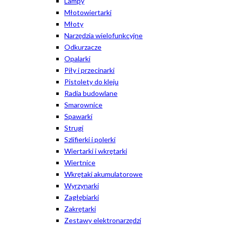
Lampy
Młotowiertarki
Młoty
Narzędzia wielofunkcyjne
Odkurzacze
Opalarki
Piły i przecinarki
Pistolety do kleju
Radia budowlane
Smarownice
Spawarki
Strugi
Szlifierki i polerki
Wiertarki i wkrętarki
Wiertnice
Wkrętaki akumulatorowe
Wyrzynarki
Zagłębiarki
Zakrętarki
Zestawy elektronarzędzi