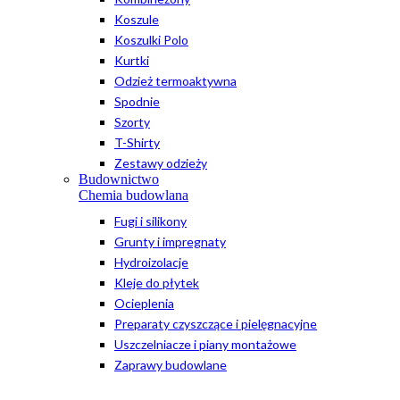
Koszule
Koszulki Polo
Kurtki
Odzież termoaktywna
Spodnie
Szorty
T-Shirty
Zestawy odzieży
Budownictwo
Chemia budowlana
Fugi i silikony
Grunty i impregnaty
Hydroizolacje
Kleje do płytek
Ocieplenia
Preparaty czyszczące i pielęgnacyjne
Uszczelniacze i piany montażowe
Zaprawy budowlane