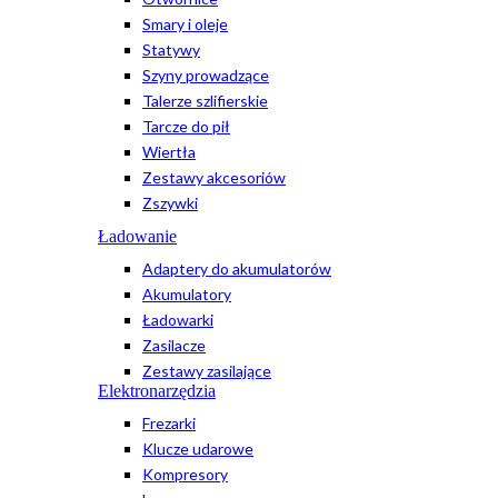
Smary i oleje
Statywy
Szyny prowadzące
Talerze szlifierskie
Tarcze do pił
Wiertła
Zestawy akcesoriów
Zszywki
Ładowanie
Adaptery do akumulatorów
Akumulatory
Ładowarki
Zasilacze
Zestawy zasilające
Elektronarzędzia
Frezarki
Klucze udarowe
Kompresory