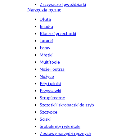
Zszywacze i gwoździarki
Narzędzia ręczne
Dłuta
Imadła
Klucze i grzechotki
Latarki
Łomy
Młotki
Multitoole
Noże i ostrza
Nożyce
Piły i pilniki
Przyssawki
Strugi ręczne
Szczotki i skrobaczki do szyb
Szczypce
Ściski
Śrubokręty i wkrętaki
Zestawy narzędzi ręcznych