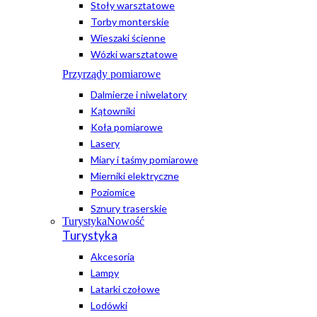
Stoły warsztatowe
Torby monterskie
Wieszaki ścienne
Wózki warsztatowe
Przyrządy pomiarowe
Dalmierze i niwelatory
Kątowniki
Koła pomiarowe
Lasery
Miary i taśmy pomiarowe
Mierniki elektryczne
Poziomice
Sznury traserskie
Turystyka
Nowość
Turystyka
Akcesoria
Lampy
Latarki czołowe
Lodówki