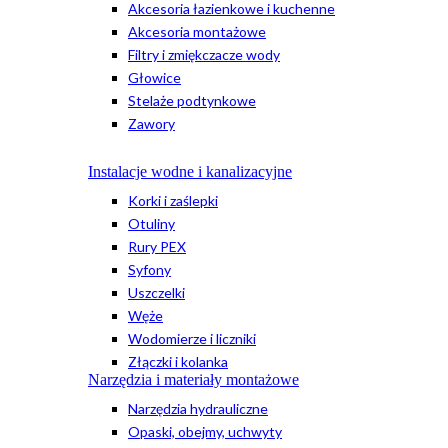
Akcesoria łazienkowe i kuchenne
Akcesoria montażowe
Filtry i zmiękczacze wody
Głowice
Stelaże podtynkowe
Zawory
Instalacje wodne i kanalizacyjne
Korki i zaślepki
Otuliny
Rury PEX
Syfony
Uszczelki
Węże
Wodomierze i liczniki
Złączki i kolanka
Narzędzia i materiały montażowe
Narzędzia hydrauliczne
Opaski, obejmy, uchwyty