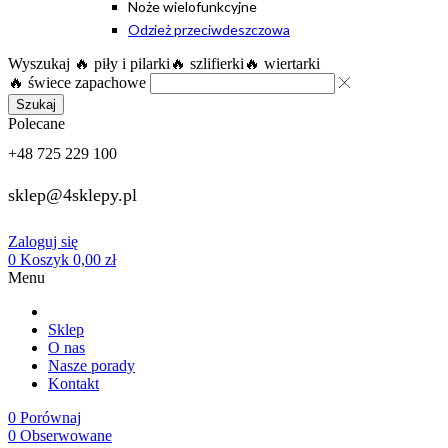
Noże wielofunkcyjne
Odzież przeciwdeszczowa
Wyszukaj
🔥 piły i pilarki
🔥 szlifierki
🔥 wiertarki
🔥 świece zapachowe
Szukaj
Polecane
+48 725 229 100
sklep@4sklepy.pl
Zaloguj się
0
Koszyk
0,00
zł
Menu
Sklep
O nas
Nasze porady
Kontakt
0
Porównaj
0
Obserwowane