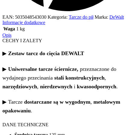
EAN:
5035048543030
Kategoria:
Tarcze do pił
Marka:
DeWalt
Informacje dodatkowe
Waga
1 kg
Opis
CECHY I ZALETY
▶
Zestaw tarcz do cięcia DEWALT
▶
Uniwersalne tarcze ściernicze,
przeznaczone do
wydajnego przecinania
stali konstrukcyjnych
,
narzędziowych
,
nierdzewnych
i
kwasoodpornych
.
▶ Tarcze
dostarczane są w
wygodnym
,
metalowym
opakowaniu
.
DANE TECHNICZNE
Średnica tarczy:
125 mm