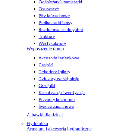
Odśnieżarki i zamiatarki
Osuszacze
Piły łańcuchowe
Podkaszarki i kosy
Rozdrabniacze do gałęzi
Traktory
Wertykulatory
Wyposażenie domu
Akcesoria łazienkowe
Czajniki
Dekodery i piloty
Dyfuzory, woski, olejki
Grzejniki
Klimatyzacja i wentylacja
Przybory kuchenne
Świece zapachowe
Zabawki dla dzieci
Hydraulika
Armatura i akcesoria hydrauliczne