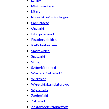
Lampy
Młotowiertarki
Młoty
Narzędzia wielofunkcyjne
Odkurzacze
Opalarki
Piły i przecinarki
Pistolety do kleju
Radia budowlane
Smarownice
Spawarki
Strugi
Szlifierki i polerki
Wiertarki i wkrętarki
Wiertnice
Wkrętaki akumulatorowe
Wyrzynarki
Zagłębiarki
Zakrętarki
Zestawy elektronarzędzi