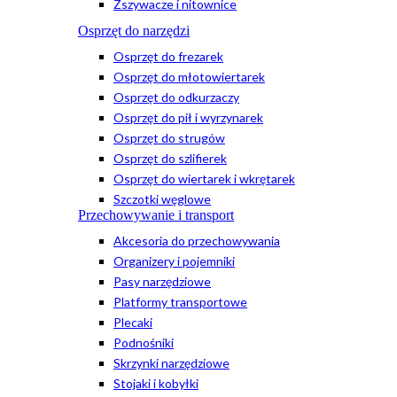
Zszywacze i nitownice
Osprzęt do narzędzi
Osprzęt do frezarek
Osprzęt do młotowiertarek
Osprzęt do odkurzaczy
Osprzęt do pił i wyrzynarek
Osprzęt do strugów
Osprzęt do szlifierek
Osprzęt do wiertarek i wkrętarek
Szczotki węglowe
Przechowywanie i transport
Akcesoria do przechowywania
Organizery i pojemniki
Pasy narzędziowe
Platformy transportowe
Plecaki
Podnośniki
Skrzynki narzędziowe
Stojaki i kobyłki