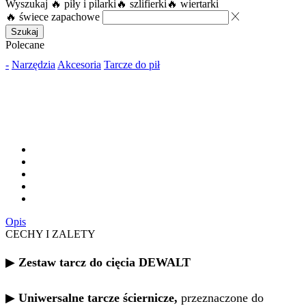
Wyszukaj
🔥 piły i pilarki
🔥 szlifierki
🔥 wiertarki
🔥 świece zapachowe
Szukaj
Polecane
-
Narzędzia
Akcesoria
Tarcze do pił
Opis
CECHY I ZALETY
▶
Zestaw tarcz do cięcia DEWALT
▶
Uniwersalne tarcze ściernicze,
przeznaczone do