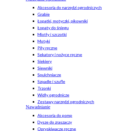
Akcesoria do narzędzi ogrodniczych
Grabie
Łopatki, motyczki, pikowniki
Łopaty do śniegu
Miotły i szczotki
Motyki
Piły ręczne
Sekatory i nożyce ręczne
Siekiery
Siewniki
Spulchniacze
Szpadle i szufle
Trzonki
Widły ogrodnicze
Zestawy narzędzi ogrodniczych
Nawadnianie
Akcesoria do pomp
Dysze do zraszaczy
Opryskiwacze ręczne