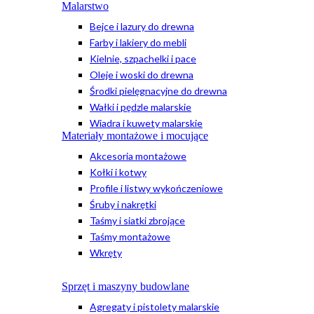
Malarstwo
Bejce i lazury do drewna
Farby i lakiery do mebli
Kielnie, szpachelki i pace
Oleje i woski do drewna
Środki pielęgnacyjne do drewna
Wałki i pędzle malarskie
Wiadra i kuwety malarskie
Materiały montażowe i mocujące
Akcesoria montażowe
Kołki i kotwy
Profile i listwy wykończeniowe
Śruby i nakrętki
Taśmy i siatki zbrojące
Taśmy montażowe
Wkręty
Sprzęt i maszyny budowlane
Agregaty i pistolety malarskie