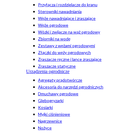
Przyłącza i rozdzielacze do kranu
Sterowniki nawadniania
Węże nawadniające i zraszające
Węże ogrodowe
Wózki i zwijacze na wąż ogrodowy
Zbiorniki na wodę
Zestawy z wężami ogrodowymi
Złączki do węży ogrodowych
Zraszacze ręczne i lance zraszające
Zraszacze statyczne
Urządzenia ogrodnicze
Agregaty prądotwórcze
Akcesoria do narzędzi ogrodniczych
Dmuchawy ogrodowe
Glebogryzarki
Kosiarki
Myjki ciśnieniowe
Nagrzewnice
Nożyce