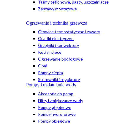
Taśmy teflonowe, pasty, uszczelniacze
Zestawy montażowe
Ogrzewanie i technika grzewcza
Głowice termostatyczne i zawory
Grzałki elektryczne
Grzejniki i konwektory
Kotły i piece
Ogrzewanie podłogowe
Opał
Pompy ciepła
Sterowniki i regulatory
Pompy i uzdatnianie wody
Akcesoria do pomp
Filtry i zmiękczacze wody
Pompy głębinowe
Pompy hydroforowe
Pompy obiegowe