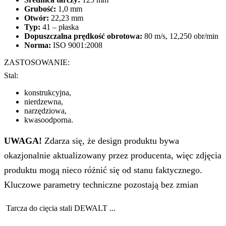
Grubość:
1,0 mm
Otwór:
22,23 mm
Typ:
41 – płaska
Dopuszczalna prędkość obrotowa:
80 m/s, 12,250 obr/min
Norma:
ISO 9001:2008
ZASTOSOWANIE:
Stal:
konstrukcyjna,
nierdzewna,
narzędziowa,
kwasoodporna.
UWAGA!
Zdarza się, że design produktu bywa
okazjonalnie aktualizowany przez producenta, więc zdjęcia
produktu mogą nieco różnić się od stanu faktycznego.
Kluczowe parametry techniczne pozostają bez zmian
Tarcza do cięcia stali DEWALT ...