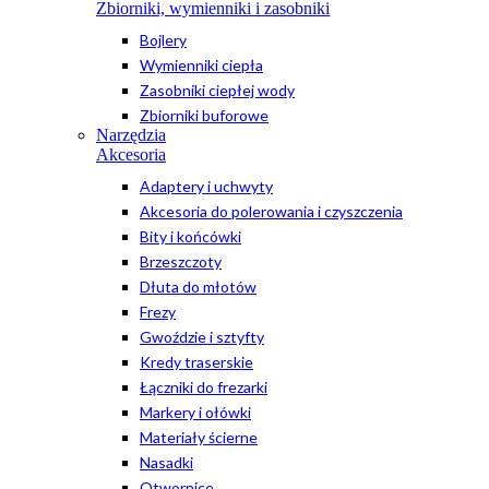
Zbiorniki, wymienniki i zasobniki
Bojlery
Wymienniki ciepła
Zasobniki ciepłej wody
Zbiorniki buforowe
Narzędzia
Akcesoria
Adaptery i uchwyty
Akcesoria do polerowania i czyszczenia
Bity i końcówki
Brzeszczoty
Dłuta do młotów
Frezy
Gwoździe i sztyfty
Kredy traserskie
Łączniki do frezarki
Markery i ołówki
Materiały ścierne
Nasadki
Otwornice