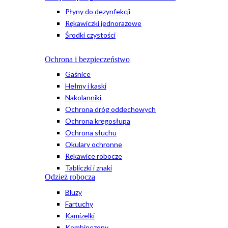
Płyny do dezynfekcji
Rękawiczki jednorazowe
Środki czystości
Ochrona i bezpieczeństwo
Gaśnice
Hełmy i kaski
Nakolanniki
Ochrona dróg oddechowych
Ochrona kręgosłupa
Ochrona słuchu
Okulary ochronne
Rękawice robocze
Tabliczki i znaki
Odzież robocza
Bluzy
Fartuchy
Kamizelki
Kombinezony