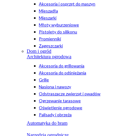
Akcesoria i osprzęt do maszyn
Mieszadła
Mieszarki
Młoty wyburzeniowe
Pistolety do silikonu
Promienniki
Zagęszczarki
Dom i ogród
Architektura ogrodowa
Akcesoria do grillowania
Akcesoria do odśnieżania
Grille
Nasiona i nawozy
Odstraszacze zwierząt i owadów
Ogrzewanie tarasowe
Oświetlenie ogrodowe
Palisady i obrzeża
Automatyka do bram
Narzędzia ogrodnicze