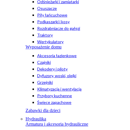
Odśnieżarki i zamiatarki
Osuszacze
Piły łańcuchowe
Podkaszarki i kosy
Rozdrabniacze do gałęzi
Traktory
Wertykulatory
Wyposażenie domu
Akcesoria łazienkowe
Czajniki
Dekodery i piloty
Dyfuzory, woski, olejki
Grzejniki
Klimatyzacja i wentylacja
Przybory kuchenne
Świece zapachowe
Zabawki dla dzieci
Hydraulika
Armatura i akcesoria hydrauliczne