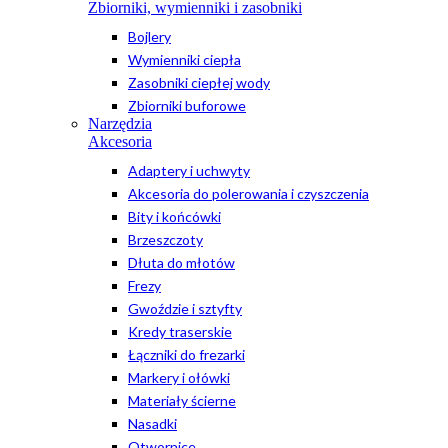
Zbiorniki, wymienniki i zasobniki
Bojlery
Wymienniki ciepła
Zasobniki ciepłej wody
Zbiorniki buforowe
Narzędzia
Akcesoria
Adaptery i uchwyty
Akcesoria do polerowania i czyszczenia
Bity i końcówki
Brzeszczoty
Dłuta do młotów
Frezy
Gwoździe i sztyfty
Kredy traserskie
Łączniki do frezarki
Markery i ołówki
Materiały ścierne
Nasadki
Otwornice