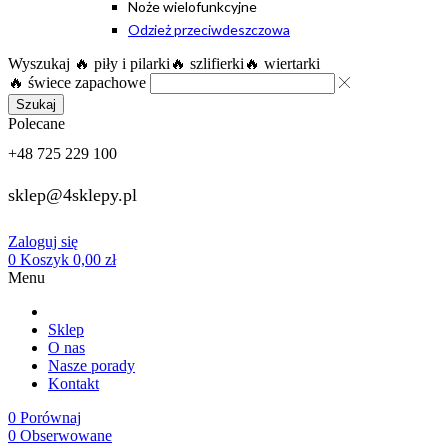
Noże wielofunkcyjne
Odzież przeciwdeszczowa
Wyszukaj
🔥 piły i pilarki
🔥 szlifierki
🔥 wiertarki
🔥 świece zapachowe
Szukaj
Polecane
+48 725 229 100
sklep@4sklepy.pl
Zaloguj się
0
Koszyk
0,00
zł
Menu
Sklep
O nas
Nasze porady
Kontakt
0
Porównaj
0
Obserwowane