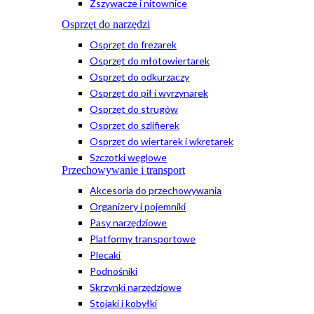
Zszywacze i nitownice
Osprzęt do narzędzi
Osprzęt do frezarek
Osprzęt do młotowiertarek
Osprzęt do odkurzaczy
Osprzęt do pił i wyrzynarek
Osprzęt do strugów
Osprzęt do szlifierek
Osprzęt do wiertarek i wkrętarek
Szczotki węglowe
Przechowywanie i transport
Akcesoria do przechowywania
Organizery i pojemniki
Pasy narzędziowe
Platformy transportowe
Plecaki
Podnośniki
Skrzynki narzędziowe
Stojaki i kobyłki