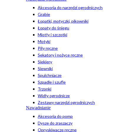
Akcesoria do narzędzi ogrodniczych
Grabie
Łopatki, motyczki, pikowniki
Łopaty do śniegu
Miotły i szczotki
Motyki
Piły ręczne
Sekatory i nożyce ręczne
Siekiery
Siewniki
Spulchniacze
Szpadle i szufle
Trzonki
Widły ogrodnicze
Zestawy narzędzi ogrodniczych
Nawadnianie
Akcesoria do pomp
Dysze do zraszaczy
Opryskiwacze ręczne