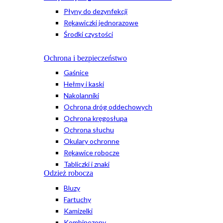
Płyny do dezynfekcji
Rękawiczki jednorazowe
Środki czystości
Ochrona i bezpieczeństwo
Gaśnice
Hełmy i kaski
Nakolanniki
Ochrona dróg oddechowych
Ochrona kręgosłupa
Ochrona słuchu
Okulary ochronne
Rękawice robocze
Tabliczki i znaki
Odzież robocza
Bluzy
Fartuchy
Kamizelki
Kombinezony