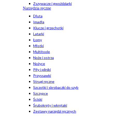
Zszywacze i gwoździarki
Narzędzia ręczne
Dłuta
Imadła
Klucze i grzechotki
Latarki
Łomy
Młotki
Multitoole
Noże i ostrza
Nożyce
Piły i pilniki
Przyssawki
Strugi ręczne
Szczotki i skrobaczki do szyb
Szczypce
Ściski
Śrubokręty i wkrętaki
Zestawy narzędzi ręcznych