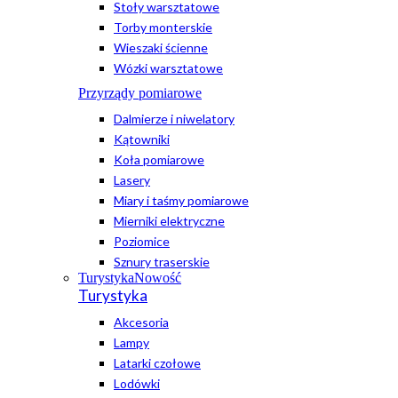
Stoły warsztatowe
Torby monterskie
Wieszaki ścienne
Wózki warsztatowe
Przyrządy pomiarowe
Dalmierze i niwelatory
Kątowniki
Koła pomiarowe
Lasery
Miary i taśmy pomiarowe
Mierniki elektryczne
Poziomice
Sznury traserskie
Turystyka
Nowość
Turystyka
Akcesoria
Lampy
Latarki czołowe
Lodówki