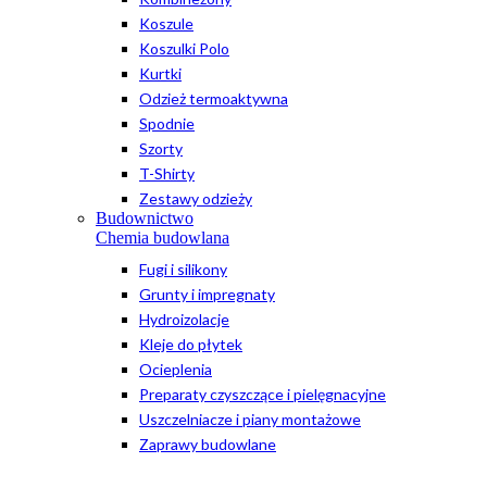
Koszule
Koszulki Polo
Kurtki
Odzież termoaktywna
Spodnie
Szorty
T-Shirty
Zestawy odzieży
Budownictwo
Chemia budowlana
Fugi i silikony
Grunty i impregnaty
Hydroizolacje
Kleje do płytek
Ocieplenia
Preparaty czyszczące i pielęgnacyjne
Uszczelniacze i piany montażowe
Zaprawy budowlane