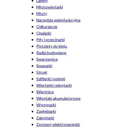
Lampy
Młotowiertarki
Młoty
Narzędzia wielofunkcyjne
Odkurzacze
Opalarki
Piły i przecinarki
Pistolety do kleju
Radia budowlane
Smarownice
Spawarki
Strugi
Szlifierki i polerki
Wiertarki i wkrętarki
Wiertnice
Wkrętaki akumulatorowe
Wyrzynarki
Zagłębiarki
Zakrętarki
Zestawy elektronarzędzi