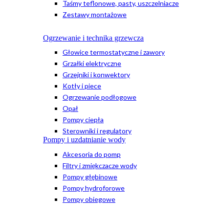
Taśmy teflonowe, pasty, uszczelniacze
Zestawy montażowe
Ogrzewanie i technika grzewcza
Głowice termostatyczne i zawory
Grzałki elektryczne
Grzejniki i konwektory
Kotły i piece
Ogrzewanie podłogowe
Opał
Pompy ciepła
Sterowniki i regulatory
Pompy i uzdatnianie wody
Akcesoria do pomp
Filtry i zmiękczacze wody
Pompy głębinowe
Pompy hydroforowe
Pompy obiegowe