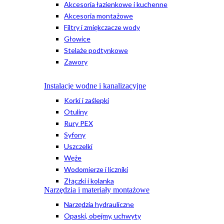
Akcesoria łazienkowe i kuchenne
Akcesoria montażowe
Filtry i zmiękczacze wody
Głowice
Stelaże podtynkowe
Zawory
Instalacje wodne i kanalizacyjne
Korki i zaślepki
Otuliny
Rury PEX
Syfony
Uszczelki
Węże
Wodomierze i liczniki
Złączki i kolanka
Narzędzia i materiały montażowe
Narzędzia hydrauliczne
Opaski, obejmy, uchwyty