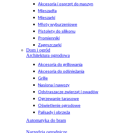
Akcesoria i osprzęt do maszyn
Mieszadła
Mieszarki
Młoty wyburzeniowe
Pistolety do silikonu
Promienniki
Zagęszczarki
Dom i ogród
Architektura ogrodowa
Akcesoria do grillowania
Akcesoria do odśnieżania
Grille
Nasiona i nawozy
Odstraszacze zwierząt i owadów
Ogrzewanie tarasowe
Oświetlenie ogrodowe
Palisady i obrzeża
Automatyka do bram
Narzędzia ogrodnicze