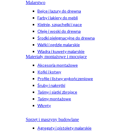
Malarstwo
Bejce i lazury do drewna
Farby i lakiery do mebli
Kielnie, szpachelki i pace
Oleje i woski do drewna
Środki pielęgnacyjne do drewna
Wałki i pędzle malarskie
Wiadra i kuwety malarskie
Materiały montażowe i mocujące
Akcesoria montażowe
Kołki i kotwy
Profile i listwy wykończeniowe
Śruby i nakrętki
Taśmy i siatki zbrojące
Taśmy montażowe
Wkręty
Sprzęt i maszyny budowlane
Agregaty i pistolety malarskie