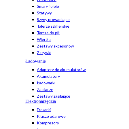
Smary i oleje
Statywy
Szyny prowadzące
Talerze szlifierskie
Tarcze do pił
Wiertła
Zestawy akcesoriów
Zszywki
Ładowanie
Adaptery do akumulatorów
Akumulatory
Ładowarki
Zasilacze
Zestawy zasilające
Elektronarzędzia
Frezarki
Klucze udarowe
Kompresory