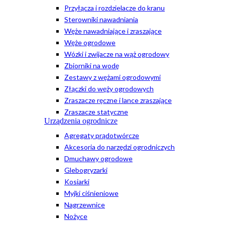
Przyłącza i rozdzielacze do kranu
Sterowniki nawadniania
Węże nawadniające i zraszające
Węże ogrodowe
Wózki i zwijacze na wąż ogrodowy
Zbiorniki na wodę
Zestawy z wężami ogrodowymi
Złączki do węży ogrodowych
Zraszacze ręczne i lance zraszające
Zraszacze statyczne
Urządzenia ogrodnicze
Agregaty prądotwórcze
Akcesoria do narzędzi ogrodniczych
Dmuchawy ogrodowe
Glebogryzarki
Kosiarki
Myjki ciśnieniowe
Nagrzewnice
Nożyce