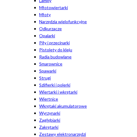
Lampy
Młotowiertarki
Młoty
Narzędzia wielofunkcyjne
Odkurzacze
Opalarki
Piły i przecinarki
Pistolety do kleju
Radia budowlane
Smarownice
Spawarki
Strugi
Szlifierki i polerki
Wiertarki i wkrętarki
Wiertnice
Wkrętaki akumulatorowe
Wyrzynarki
Zagłębiarki
Zakrętarki
Zestawy elektronarzędzi