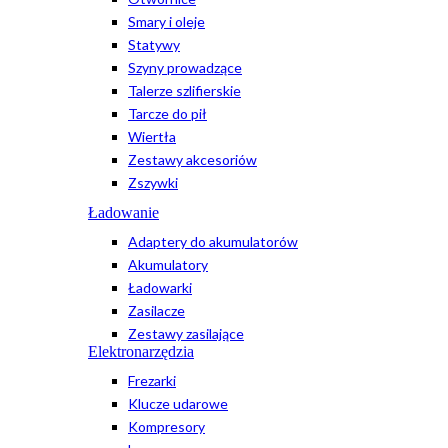
Smary i oleje
Statywy
Szyny prowadzące
Talerze szlifierskie
Tarcze do pił
Wiertła
Zestawy akcesoriów
Zszywki
Ładowanie
Adaptery do akumulatorów
Akumulatory
Ładowarki
Zasilacze
Zestawy zasilające
Elektronarzędzia
Frezarki
Klucze udarowe
Kompresory