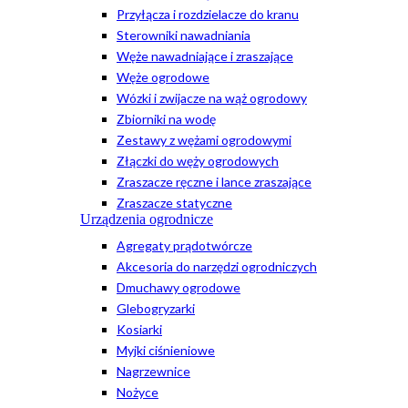
Przyłącza i rozdzielacze do kranu
Sterowniki nawadniania
Węże nawadniające i zraszające
Węże ogrodowe
Wózki i zwijacze na wąż ogrodowy
Zbiorniki na wodę
Zestawy z wężami ogrodowymi
Złączki do węży ogrodowych
Zraszacze ręczne i lance zraszające
Zraszacze statyczne
Urządzenia ogrodnicze
Agregaty prądotwórcze
Akcesoria do narzędzi ogrodniczych
Dmuchawy ogrodowe
Glebogryzarki
Kosiarki
Myjki ciśnieniowe
Nagrzewnice
Nożyce