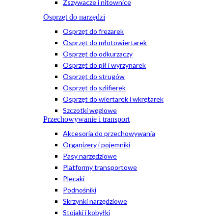
Zszywacze i nitownice
Osprzęt do narzędzi
Osprzęt do frezarek
Osprzęt do młotowiertarek
Osprzęt do odkurzaczy
Osprzęt do pił i wyrzynarek
Osprzęt do strugów
Osprzęt do szlifierek
Osprzęt do wiertarek i wkrętarek
Szczotki węglowe
Przechowywanie i transport
Akcesoria do przechowywania
Organizery i pojemniki
Pasy narzędziowe
Platformy transportowe
Plecaki
Podnośniki
Skrzynki narzędziowe
Stojaki i kobyłki