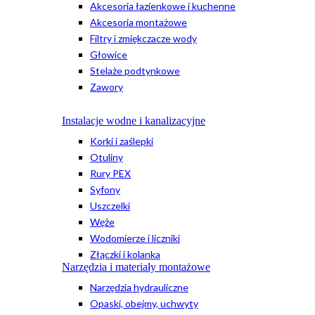
Akcesoria łazienkowe i kuchenne
Akcesoria montażowe
Filtry i zmiękczacze wody
Głowice
Stelaże podtynkowe
Zawory
Instalacje wodne i kanalizacyjne
Korki i zaślepki
Otuliny
Rury PEX
Syfony
Uszczelki
Węże
Wodomierze i liczniki
Złączki i kolanka
Narzędzia i materiały montażowe
Narzędzia hydrauliczne
Opaski, obejmy, uchwyty