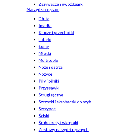
Zszywacze i gwoździarki
Narzędzia ręczne
Dłuta
Imadła
Klucze i grzechotki
Latarki
Łomy
Młotki
Multitoole
Noże i ostrza
Nożyce
Piły i pilniki
Przyssawki
Strugi ręczne
Szczotki i skrobaczki do szyb
Szczypce
Ściski
Śrubokręty i wkrętaki
Zestawy narzędzi ręcznych