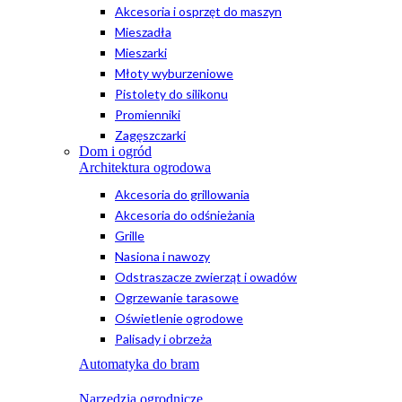
Akcesoria i osprzęt do maszyn
Mieszadła
Mieszarki
Młoty wyburzeniowe
Pistolety do silikonu
Promienniki
Zagęszczarki
Dom i ogród
Architektura ogrodowa
Akcesoria do grillowania
Akcesoria do odśnieżania
Grille
Nasiona i nawozy
Odstraszacze zwierząt i owadów
Ogrzewanie tarasowe
Oświetlenie ogrodowe
Palisady i obrzeża
Automatyka do bram
Narzędzia ogrodnicze