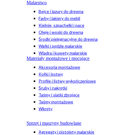
Malarstwo
Bejce i lazury do drewna
Farby i lakiery do mebli
Kielnie, szpachelki i pace
Oleje i woski do drewna
Środki pielęgnacyjne do drewna
Wałki i pędzle malarskie
Wiadra i kuwety malarskie
Materiały montażowe i mocujące
Akcesoria montażowe
Kołki i kotwy
Profile i listwy wykończeniowe
Śruby i nakrętki
Taśmy i siatki zbrojące
Taśmy montażowe
Wkręty
Sprzęt i maszyny budowlane
Agregaty i pistolety malarskie