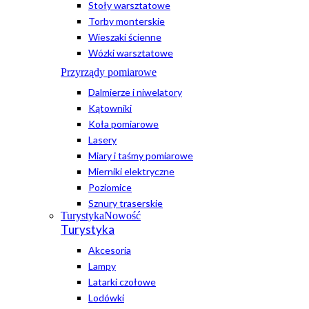
Stoły warsztatowe
Torby monterskie
Wieszaki ścienne
Wózki warsztatowe
Przyrządy pomiarowe
Dalmierze i niwelatory
Kątowniki
Koła pomiarowe
Lasery
Miary i taśmy pomiarowe
Mierniki elektryczne
Poziomice
Sznury traserskie
Turystyka
Nowość
Turystyka
Akcesoria
Lampy
Latarki czołowe
Lodówki