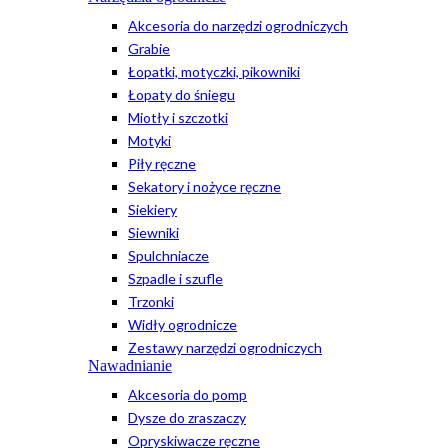
Akcesoria do narzędzi ogrodniczych
Grabie
Łopatki, motyczki, pikowniki
Łopaty do śniegu
Miotły i szczotki
Motyki
Piły ręczne
Sekatory i nożyce ręczne
Siekiery
Siewniki
Spulchniacze
Szpadle i szufle
Trzonki
Widły ogrodnicze
Zestawy narzędzi ogrodniczych
Nawadnianie
Akcesoria do pomp
Dysze do zraszaczy
Opryskiwacze ręczne