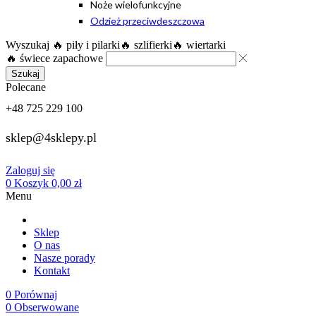
Noże wielofunkcyjne
Odzież przeciwdeszczowa
Wyszukaj
🔥 piły i pilarki
🔥 szlifierki
🔥 wiertarki
🔥 świece zapachowe
Szukaj
Polecane
+48 725 229 100
sklep@4sklepy.pl
Zaloguj się
0
Koszyk
0,00
zł
Menu
Sklep
O nas
Nasze porady
Kontakt
0
Porównaj
0
Obserwowane