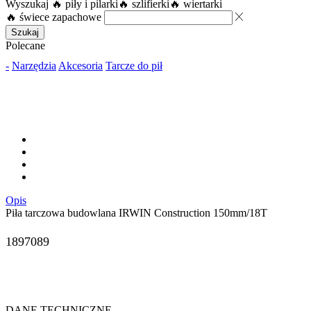
Wyszukaj
🔥 piły i pilarki
🔥 szlifierki
🔥 wiertarki
🔥 świece zapachowe
Szukaj
Polecane
-
Narzędzia
Akcesoria
Tarcze do pił
Opis
Piła tarczowa budowlana IRWIN Construction 150mm/18T
1897089
DANE TECHNICZNE