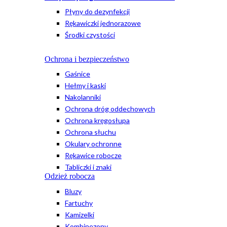
Płyny do dezynfekcji
Rękawiczki jednorazowe
Środki czystości
Ochrona i bezpieczeństwo
Gaśnice
Hełmy i kaski
Nakolanniki
Ochrona dróg oddechowych
Ochrona kręgosłupa
Ochrona słuchu
Okulary ochronne
Rękawice robocze
Tabliczki i znaki
Odzież robocza
Bluzy
Fartuchy
Kamizelki
Kombinezony