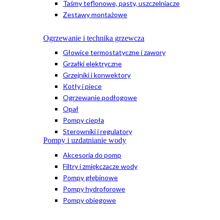
Taśmy teflonowe, pasty, uszczelniacze
Zestawy montażowe
Ogrzewanie i technika grzewcza
Głowice termostatyczne i zawory
Grzałki elektryczne
Grzejniki i konwektory
Kotły i piece
Ogrzewanie podłogowe
Opał
Pompy ciepła
Sterowniki i regulatory
Pompy i uzdatnianie wody
Akcesoria do pomp
Filtry i zmiękczacze wody
Pompy głębinowe
Pompy hydroforowe
Pompy obiegowe