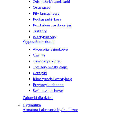
Odśnieżarki i zamiatarki
Osuszacze
Piły łańcuchowe
Podkaszarki i kosy
Rozdrabniacze do gałęzi
Traktory
Wertykulatory
Wyposażenie domu
Akcesoria łazienkowe
Czajniki
Dekodery i piloty
Dyfuzory, woski, olejki
Grzejniki
Klimatyzacja i wentylacja
Przybory kuchenne
Świece zapachowe
Zabawki dla dzieci
Hydraulika
Armatura i akcesoria hydrauliczne