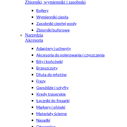
Zbiorniki, wymienniki i zasobniki
Bojlery
Wymienniki ciepła
Zasobniki ciepłej wody
Zbiorniki buforowe
Narzędzia
Akcesoria
Adaptery i uchwyty
Akcesoria do polerowania i czyszczenia
Bity i końcówki
Brzeszczoty
Dłuta do młotów
Frezy
Gwoździe i sztyfty
Kredy traserskie
Łączniki do frezarki
Markery i ołówki
Materiały ścierne
Nasadki
Otwornice