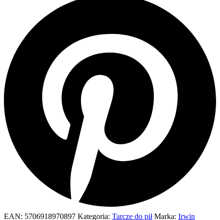
EAN:
5706918970897
Kategoria:
Tarcze do pił
Marka:
Irwin