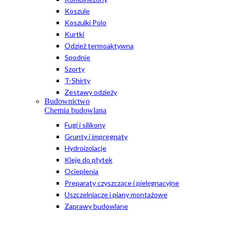
Koszule
Koszulki Polo
Kurtki
Odzież termoaktywna
Spodnie
Szorty
T-Shirty
Zestawy odzieży
Budownictwo
Chemia budowlana
Fugi i silikony
Grunty i impregnaty
Hydroizolacje
Kleje do płytek
Ocieplenia
Preparaty czyszczące i pielęgnacyjne
Uszczelniacze i piany montażowe
Zaprawy budowlane