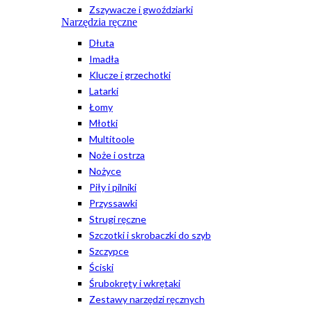
Zszywacze i gwoździarki
Narzędzia ręczne
Dłuta
Imadła
Klucze i grzechotki
Latarki
Łomy
Młotki
Multitoole
Noże i ostrza
Nożyce
Piły i pilniki
Przyssawki
Strugi ręczne
Szczotki i skrobaczki do szyb
Szczypce
Ściski
Śrubokręty i wkrętaki
Zestawy narzędzi ręcznych