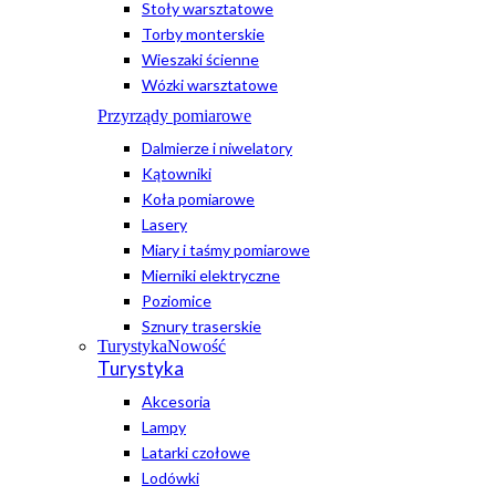
Stoły warsztatowe
Torby monterskie
Wieszaki ścienne
Wózki warsztatowe
Przyrządy pomiarowe
Dalmierze i niwelatory
Kątowniki
Koła pomiarowe
Lasery
Miary i taśmy pomiarowe
Mierniki elektryczne
Poziomice
Sznury traserskie
Turystyka
Nowość
Turystyka
Akcesoria
Lampy
Latarki czołowe
Lodówki