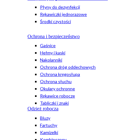
Płyny do dezynfekcji
Rękawiczki jednorazowe
Środki czystości
Ochrona i bezpieczeństwo
Gaśnice
Hełmy i kaski
Nakolanniki
Ochrona dróg oddechowych
Ochrona kręgosłupa
Ochrona słuchu
Okulary ochronne
Rękawice robocze
Tabliczki i znaki
Odzież robocza
Bluzy
Fartuchy
Kamizelki
Kombinezony