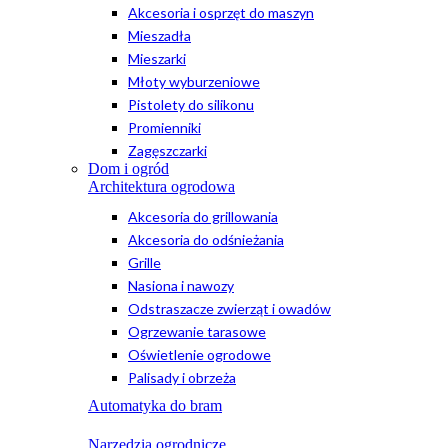
Akcesoria i osprzęt do maszyn
Mieszadła
Mieszarki
Młoty wyburzeniowe
Pistolety do silikonu
Promienniki
Zagęszczarki
Dom i ogród
Architektura ogrodowa
Akcesoria do grillowania
Akcesoria do odśnieżania
Grille
Nasiona i nawozy
Odstraszacze zwierząt i owadów
Ogrzewanie tarasowe
Oświetlenie ogrodowe
Palisady i obrzeża
Automatyka do bram
Narzędzia ogrodnicze