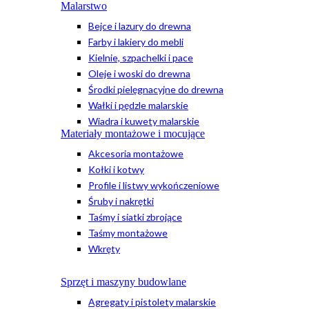
Malarstwo
Bejce i lazury do drewna
Farby i lakiery do mebli
Kielnie, szpachelki i pace
Oleje i woski do drewna
Środki pielęgnacyjne do drewna
Wałki i pędzle malarskie
Wiadra i kuwety malarskie
Materiały montażowe i mocujące
Akcesoria montażowe
Kołki i kotwy
Profile i listwy wykończeniowe
Śruby i nakrętki
Taśmy i siatki zbrojące
Taśmy montażowe
Wkręty
Sprzęt i maszyny budowlane
Agregaty i pistolety malarskie