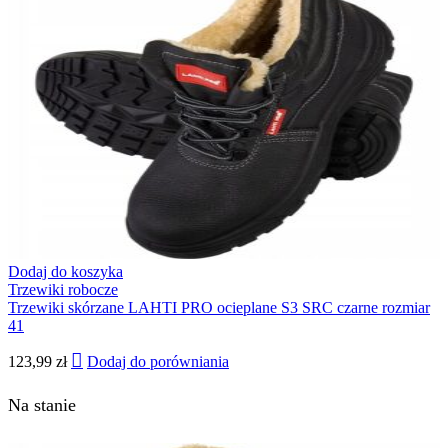
Dodaj do koszyka
Trzewiki robocze
Trzewiki skórzane LAHTI PRO ocieplane S3 SRC czarne rozmiar
41
123,99
zł
Dodaj do porówniania
Na stanie