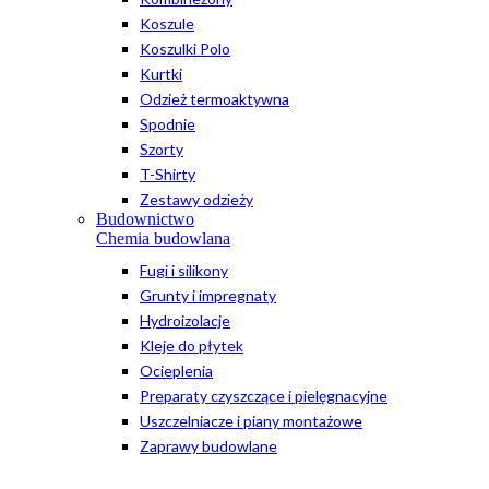
Koszule
Koszulki Polo
Kurtki
Odzież termoaktywna
Spodnie
Szorty
T-Shirty
Zestawy odzieży
Budownictwo
Chemia budowlana
Fugi i silikony
Grunty i impregnaty
Hydroizolacje
Kleje do płytek
Ocieplenia
Preparaty czyszczące i pielęgnacyjne
Uszczelniacze i piany montażowe
Zaprawy budowlane