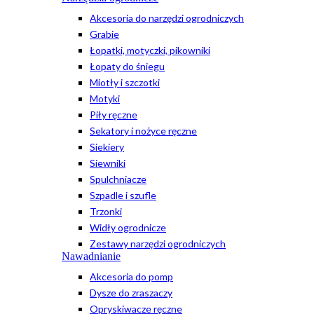
Akcesoria do narzędzi ogrodniczych
Grabie
Łopatki, motyczki, pikowniki
Łopaty do śniegu
Miotły i szczotki
Motyki
Piły ręczne
Sekatory i nożyce ręczne
Siekiery
Siewniki
Spulchniacze
Szpadle i szufle
Trzonki
Widły ogrodnicze
Zestawy narzędzi ogrodniczych
Nawadnianie
Akcesoria do pomp
Dysze do zraszaczy
Opryskiwacze ręczne