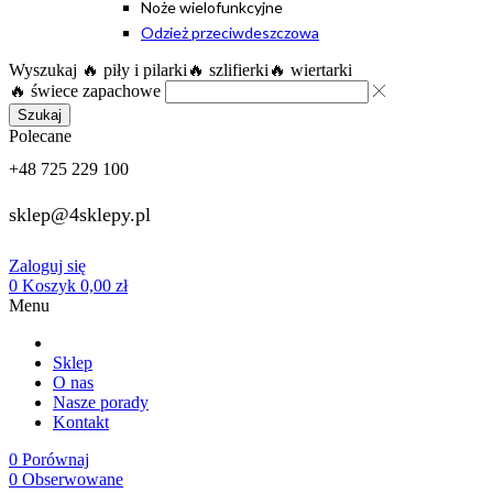
Noże wielofunkcyjne
Odzież przeciwdeszczowa
Wyszukaj
🔥 piły i pilarki
🔥 szlifierki
🔥 wiertarki
🔥 świece zapachowe
Szukaj
Polecane
+48 725 229 100
sklep@4sklepy.pl
Zaloguj się
0
Koszyk
0,00
zł
Menu
Sklep
O nas
Nasze porady
Kontakt
0
Porównaj
0
Obserwowane