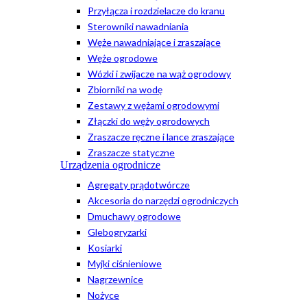
Przyłącza i rozdzielacze do kranu
Sterowniki nawadniania
Węże nawadniające i zraszające
Węże ogrodowe
Wózki i zwijacze na wąż ogrodowy
Zbiorniki na wodę
Zestawy z wężami ogrodowymi
Złączki do węży ogrodowych
Zraszacze ręczne i lance zraszające
Zraszacze statyczne
Urządzenia ogrodnicze
Agregaty prądotwórcze
Akcesoria do narzędzi ogrodniczych
Dmuchawy ogrodowe
Glebogryzarki
Kosiarki
Myjki ciśnieniowe
Nagrzewnice
Nożyce