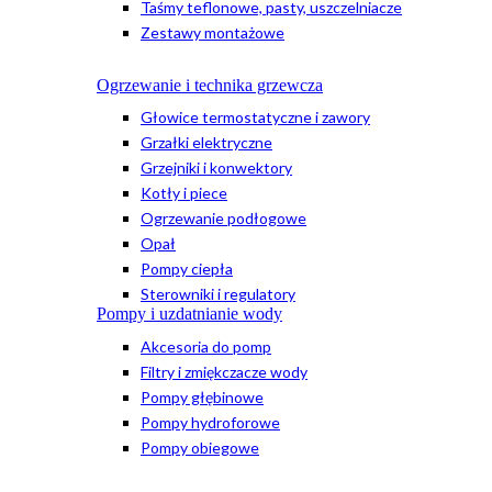
Taśmy teflonowe, pasty, uszczelniacze
Zestawy montażowe
Ogrzewanie i technika grzewcza
Głowice termostatyczne i zawory
Grzałki elektryczne
Grzejniki i konwektory
Kotły i piece
Ogrzewanie podłogowe
Opał
Pompy ciepła
Sterowniki i regulatory
Pompy i uzdatnianie wody
Akcesoria do pomp
Filtry i zmiękczacze wody
Pompy głębinowe
Pompy hydroforowe
Pompy obiegowe