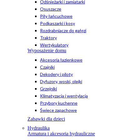
Odśnieżarki i zamiatarki
Osuszacze
Piły łańcuchowe
Podkaszarki i kosy
Rozdrabniacze do gałęzi
Traktory
Wertykulatory
Wyposażenie domu
Akcesoria łazienkowe
Czajniki
Dekodery i piloty
Dyfuzory, woski, olejki
Grzejniki
Klimatyzacja i wentylacja
Przybory kuchenne
Świece zapachowe
Zabawki dla dzieci
Hydraulika
Armatura i akcesoria hydrauliczne