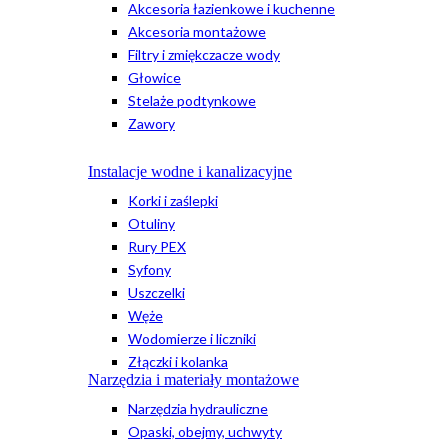
Akcesoria łazienkowe i kuchenne
Akcesoria montażowe
Filtry i zmiękczacze wody
Głowice
Stelaże podtynkowe
Zawory
Instalacje wodne i kanalizacyjne
Korki i zaślepki
Otuliny
Rury PEX
Syfony
Uszczelki
Węże
Wodomierze i liczniki
Złączki i kolanka
Narzędzia i materiały montażowe
Narzędzia hydrauliczne
Opaski, obejmy, uchwyty