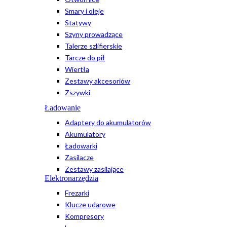
Smary i oleje
Statywy
Szyny prowadzące
Talerze szlifierskie
Tarcze do pił
Wiertła
Zestawy akcesoriów
Zszywki
Ładowanie
Adaptery do akumulatorów
Akumulatory
Ładowarki
Zasilacze
Zestawy zasilające
Elektronarzędzia
Frezarki
Klucze udarowe
Kompresory