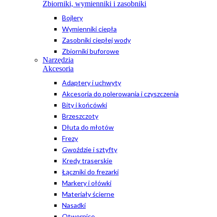
Zbiorniki, wymienniki i zasobniki
Bojlery
Wymienniki ciepła
Zasobniki ciepłej wody
Zbiorniki buforowe
Narzędzia
Akcesoria
Adaptery i uchwyty
Akcesoria do polerowania i czyszczenia
Bity i końcówki
Brzeszczoty
Dłuta do młotów
Frezy
Gwoździe i sztyfty
Kredy traserskie
Łączniki do frezarki
Markery i ołówki
Materiały ścierne
Nasadki
Otwornice