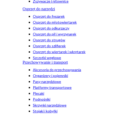
Zszywacze i nitownice
Osprzęt do narzędzi
Osprzęt do frezarek
Osprzęt do młotowiertarek
Osprzęt do odkurzaczy
Osprzęt do pił i wyrzynarek
Osprzęt do strugów
Osprzęt do szlifierek
Osprzęt do wiertarek i wkrętarek
Szczotki węglowe
Przechowywanie i transport
Akcesoria do przechowywania
Organizery i pojemniki
Pasy narzędziowe
Platformy transportowe
Plecaki
Podnośniki
Skrzynki narzędziowe
Stojaki i kobyłki