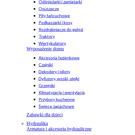
Odśnieżarki i zamiatarki
Osuszacze
Piły łańcuchowe
Podkaszarki i kosy
Rozdrabniacze do gałęzi
Traktory
Wertykulatory
Wyposażenie domu
Akcesoria łazienkowe
Czajniki
Dekodery i piloty
Dyfuzory, woski, olejki
Grzejniki
Klimatyzacja i wentylacja
Przybory kuchenne
Świece zapachowe
Zabawki dla dzieci
Hydraulika
Armatura i akcesoria hydrauliczne