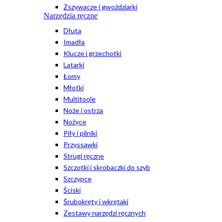
Zszywacze i gwoździarki
Narzędzia ręczne
Dłuta
Imadła
Klucze i grzechotki
Latarki
Łomy
Młotki
Multitoole
Noże i ostrza
Nożyce
Piły i pilniki
Przyssawki
Strugi ręczne
Szczotki i skrobaczki do szyb
Szczypce
Ściski
Śrubokręty i wkrętaki
Zestawy narzędzi ręcznych