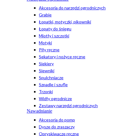
Akcesoria do narzędzi ogrodniczych
Grabie
Łopatki, motyczki, pikowniki
Łopaty do śniegu
Miotły i szczotki
Motyki
Piły ręczne
Sekatory i nożyce ręczne
Siekiery
Siewniki
Spulchniacze
Szpadle i szufle
Trzonki
Widły ogrodnicze
Zestawy narzędzi ogrodniczych
Nawadnianie
Akcesoria do pomp
Dysze do zraszaczy
Opryskiwacze ręczne