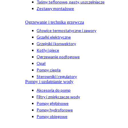
Taśmy teflonowe, pasty, uszczelniacze
Zestawy montażowe
Ogrzewanie i technika grzewcza
Głowice termostatyczne i zawory
Grzałki elektryczne
Grzejniki i konwektory
Kotły i piece
Ogrzewanie podłogowe
Opał
Pompy ciepła
Sterowniki i regulatory
Pompy i uzdatnianie wody
Akcesoria do pomp
Filtry i zmiękczacze wody
Pompy głębinowe
Pompy hydroforowe
Pompy obiegowe