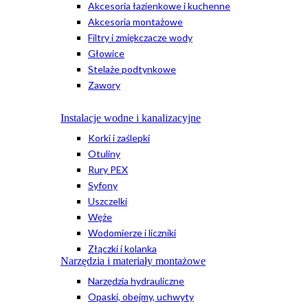
Akcesoria łazienkowe i kuchenne
Akcesoria montażowe
Filtry i zmiękczacze wody
Głowice
Stelaże podtynkowe
Zawory
Instalacje wodne i kanalizacyjne
Korki i zaślepki
Otuliny
Rury PEX
Syfony
Uszczelki
Węże
Wodomierze i liczniki
Złączki i kolanka
Narzędzia i materiały montażowe
Narzędzia hydrauliczne
Opaski, obejmy, uchwyty