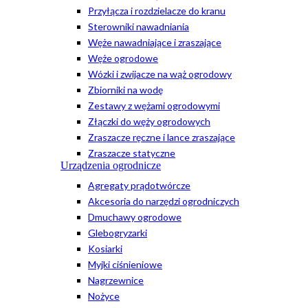
Przyłącza i rozdzielacze do kranu
Sterowniki nawadniania
Węże nawadniające i zraszające
Węże ogrodowe
Wózki i zwijacze na wąż ogrodowy
Zbiorniki na wodę
Zestawy z wężami ogrodowymi
Złączki do węży ogrodowych
Zraszacze ręczne i lance zraszające
Zraszacze statyczne
Urządzenia ogrodnicze
Agregaty prądotwórcze
Akcesoria do narzędzi ogrodniczych
Dmuchawy ogrodowe
Glebogryzarki
Kosiarki
Myjki ciśnieniowe
Nagrzewnice
Nożyce