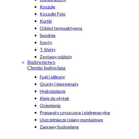
Koszule
Koszulki Polo
Kurtki
Odzież termoaktywna
Spodnie
Szorty
T-Shirty
Zestawy odzieży
Budownictwo
Chemia budowlana
Fugi i silikony
Grunty i impregnaty
Hydroizolacje
Kleje do płytek
Ocieplenia
Preparaty czyszczące i pielęgnacyjne
Uszczelniacze i piany montażowe
Zaprawy budowlane