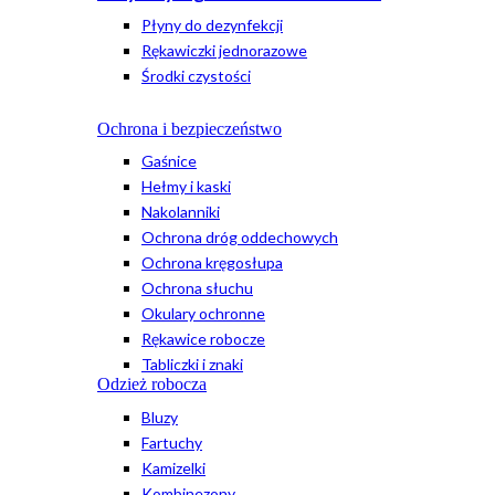
Płyny do dezynfekcji
Rękawiczki jednorazowe
Środki czystości
Ochrona i bezpieczeństwo
Gaśnice
Hełmy i kaski
Nakolanniki
Ochrona dróg oddechowych
Ochrona kręgosłupa
Ochrona słuchu
Okulary ochronne
Rękawice robocze
Tabliczki i znaki
Odzież robocza
Bluzy
Fartuchy
Kamizelki
Kombinezony