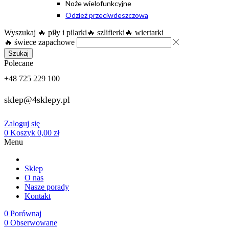
Noże wielofunkcyjne
Odzież przeciwdeszczowa
Wyszukaj
🔥 piły i pilarki
🔥 szlifierki
🔥 wiertarki
🔥 świece zapachowe
Szukaj
Polecane
+48 725 229 100
sklep@4sklepy.pl
Zaloguj się
0
Koszyk
0,00
zł
Menu
Sklep
O nas
Nasze porady
Kontakt
0
Porównaj
0
Obserwowane