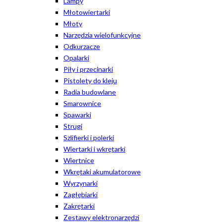
Lampy
Młotowiertarki
Młoty
Narzędzia wielofunkcyjne
Odkurzacze
Opalarki
Piły i przecinarki
Pistolety do kleju
Radia budowlane
Smarownice
Spawarki
Strugi
Szlifierki i polerki
Wiertarki i wkrętarki
Wiertnice
Wkrętaki akumulatorowe
Wyrzynarki
Zagłębiarki
Zakrętarki
Zestawy elektronarzędzi