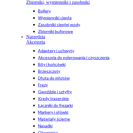
Zbiorniki, wymienniki i zasobniki
Bojlery
Wymienniki ciepła
Zasobniki ciepłej wody
Zbiorniki buforowe
Narzędzia
Akcesoria
Adaptery i uchwyty
Akcesoria do polerowania i czyszczenia
Bity i końcówki
Brzeszczoty
Dłuta do młotów
Frezy
Gwoździe i sztyfty
Kredy traserskie
Łączniki do frezarki
Markery i ołówki
Materiały ścierne
Nasadki
Otwornice