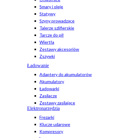
Smary i oleje
Statywy
Szyny prowadzące
Talerze szlifierskie
Tarcze do pił
Wiertła
Zestawy akcesoriów
Zszywki
Ładowanie
Adaptery do akumulatorów
Akumulatory
Ładowarki
Zasilacze
Zestawy zasilające
Elektronarzędzia
Frezarki
Klucze udarowe
Kompresory