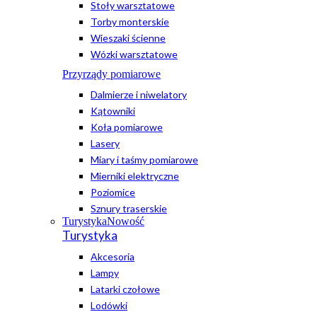
Stoły warsztatowe
Torby monterskie
Wieszaki ścienne
Wózki warsztatowe
Przyrządy pomiarowe
Dalmierze i niwelatory
Kątowniki
Koła pomiarowe
Lasery
Miary i taśmy pomiarowe
Mierniki elektryczne
Poziomice
Sznury traserskie
Turystyka
Nowość
Turystyka
Akcesoria
Lampy
Latarki czołowe
Lodówki