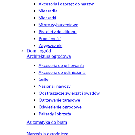
Akcesoria i osprzęt do maszyn
Mieszadła
Mieszarki
Młoty wyburzeniowe
Pistolety do silikonu
Promienniki
Zagęszczarki
Dom i ogród
Architektura ogrodowa
Akcesoria do grillowania
Akcesoria do odśnieżania
Grille
Nasiona i nawozy
Odstraszacze zwierząt i owadów
Ogrzewanie tarasowe
Oświetlenie ogrodowe
Palisady i obrzeża
Automatyka do bram
Narzędzia ogrodnicze