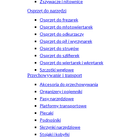
Zszywacze i nitownice
Osprzęt do narzędzi
Osprzęt do frezarek
Osprzęt do młotowiertarek
Osprzęt do odkurzaczy
Osprzęt do pił i wyrzynarek
Osprzęt do strugów
Osprzęt do szlifierek
Osprzęt do wiertarek i wkrętarek
Szczotki węglowe
Przechowywanie i transport
Akcesoria do przechowywania
Organizery i pojemniki
Pasy narzędziowe
Platformy transportowe
Plecaki
Podnośniki
Skrzynki narzędziowe
Stojaki i kobyłki