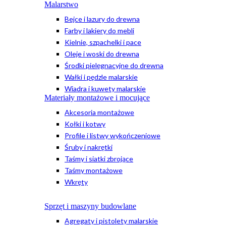
Malarstwo
Bejce i lazury do drewna
Farby i lakiery do mebli
Kielnie, szpachelki i pace
Oleje i woski do drewna
Środki pielęgnacyjne do drewna
Wałki i pędzle malarskie
Wiadra i kuwety malarskie
Materiały montażowe i mocujące
Akcesoria montażowe
Kołki i kotwy
Profile i listwy wykończeniowe
Śruby i nakrętki
Taśmy i siatki zbrojące
Taśmy montażowe
Wkręty
Sprzęt i maszyny budowlane
Agregaty i pistolety malarskie