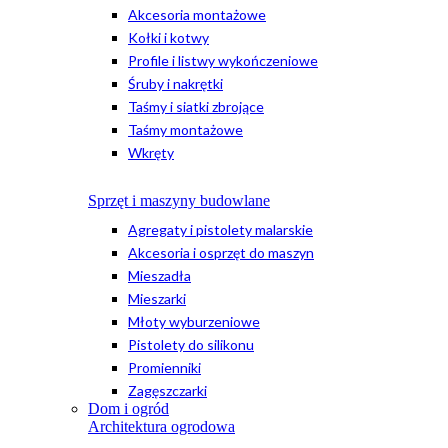
Akcesoria montażowe
Kołki i kotwy
Profile i listwy wykończeniowe
Śruby i nakrętki
Taśmy i siatki zbrojące
Taśmy montażowe
Wkręty
Sprzęt i maszyny budowlane
Agregaty i pistolety malarskie
Akcesoria i osprzęt do maszyn
Mieszadła
Mieszarki
Młoty wyburzeniowe
Pistolety do silikonu
Promienniki
Zagęszczarki
Dom i ogród
Architektura ogrodowa