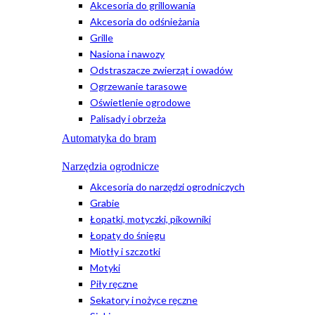
Akcesoria do grillowania
Akcesoria do odśnieżania
Grille
Nasiona i nawozy
Odstraszacze zwierząt i owadów
Ogrzewanie tarasowe
Oświetlenie ogrodowe
Palisady i obrzeża
Automatyka do bram
Narzędzia ogrodnicze
Akcesoria do narzędzi ogrodniczych
Grabie
Łopatki, motyczki, pikowniki
Łopaty do śniegu
Miotły i szczotki
Motyki
Piły ręczne
Sekatory i nożyce ręczne