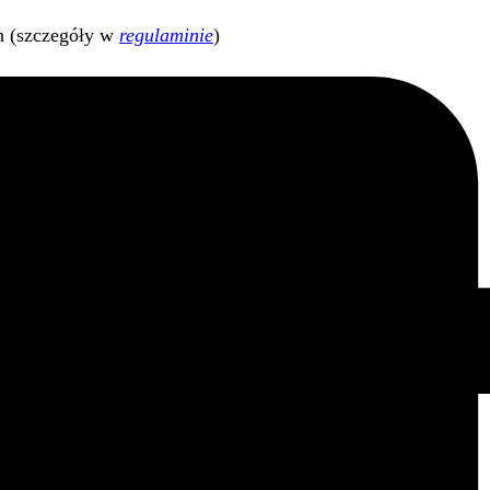
h (szczegóły w
regulaminie
)