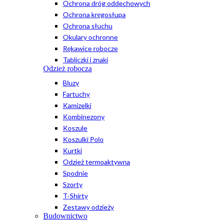
Ochrona dróg oddechowych
Ochrona kręgosłupa
Ochrona słuchu
Okulary ochronne
Rękawice robocze
Tabliczki i znaki
Odzież robocza
Bluzy
Fartuchy
Kamizelki
Kombinezony
Koszule
Koszulki Polo
Kurtki
Odzież termoaktywna
Spodnie
Szorty
T-Shirty
Zestawy odzieży
Budownictwo