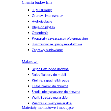
Chemia budowlana
Fugi i silikony
Grunty i impregnaty
Hydroizolacje
Kleje do płytek
Ocieplenia
Preparaty czyszczące i pielęgnacyjne
Uszczelniacze i piany montażowe
Zaprawy budowlane
Malarstwo
Bejce i lazury do drewna
Farby i lakiery do mebli
Kielnie, szpachelki i pace
Oleje i woski do drewna
Środki pielęgnacyjne do drewna
Wałki i pędzle malarskie
Wiadra i kuwety malarskie
Materiały montażowe i mocujące