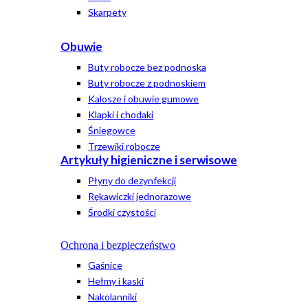
Skarpety
Obuwie
Buty robocze bez podnoska
Buty robocze z podnoskiem
Kalosze i obuwie gumowe
Klapki i chodaki
Śniegowce
Trzewiki robocze
Artykuły higieniczne i serwisowe
Płyny do dezynfekcji
Rękawiczki jednorazowe
Środki czystości
Ochrona i bezpieczeństwo
Gaśnice
Hełmy i kaski
Nakolanniki