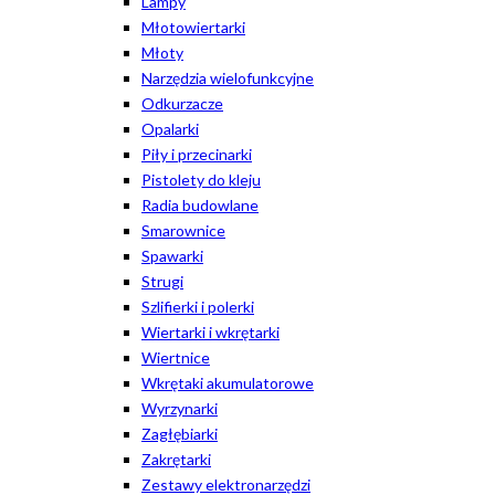
Lampy
Młotowiertarki
Młoty
Narzędzia wielofunkcyjne
Odkurzacze
Opalarki
Piły i przecinarki
Pistolety do kleju
Radia budowlane
Smarownice
Spawarki
Strugi
Szlifierki i polerki
Wiertarki i wkrętarki
Wiertnice
Wkrętaki akumulatorowe
Wyrzynarki
Zagłębiarki
Zakrętarki
Zestawy elektronarzędzi