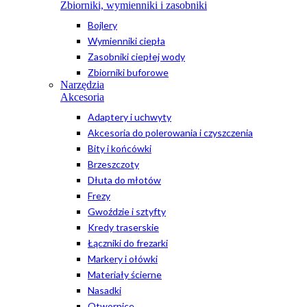
Zbiorniki, wymienniki i zasobniki
Bojlery
Wymienniki ciepła
Zasobniki ciepłej wody
Zbiorniki buforowe
Narzędzia
Akcesoria
Adaptery i uchwyty
Akcesoria do polerowania i czyszczenia
Bity i końcówki
Brzeszczoty
Dłuta do młotów
Frezy
Gwoździe i sztyfty
Kredy traserskie
Łączniki do frezarki
Markery i ołówki
Materiały ścierne
Nasadki
Otwornice