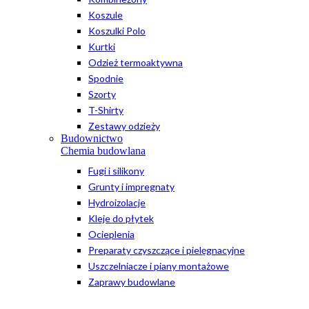
Koszule
Koszulki Polo
Kurtki
Odzież termoaktywna
Spodnie
Szorty
T-Shirty
Zestawy odzieży
Budownictwo
Chemia budowlana
Fugi i silikony
Grunty i impregnaty
Hydroizolacje
Kleje do płytek
Ocieplenia
Preparaty czyszczące i pielęgnacyjne
Uszczelniacze i piany montażowe
Zaprawy budowlane