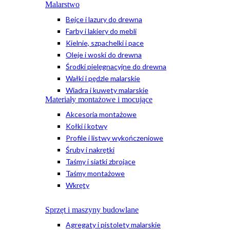
Malarstwo
Bejce i lazury do drewna
Farby i lakiery do mebli
Kielnie, szpachelki i pace
Oleje i woski do drewna
Środki pielęgnacyjne do drewna
Wałki i pędzle malarskie
Wiadra i kuwety malarskie
Materiały montażowe i mocujące
Akcesoria montażowe
Kołki i kotwy
Profile i listwy wykończeniowe
Śruby i nakrętki
Taśmy i siatki zbrojące
Taśmy montażowe
Wkręty
Sprzęt i maszyny budowlane
Agregaty i pistolety malarskie