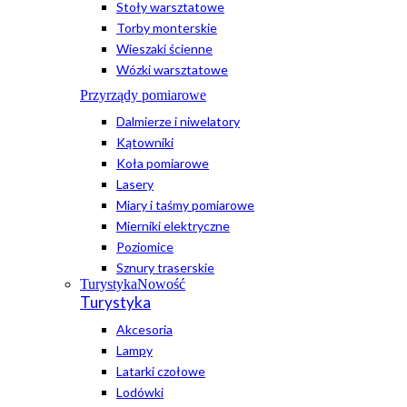
Stoły warsztatowe
Torby monterskie
Wieszaki ścienne
Wózki warsztatowe
Przyrządy pomiarowe
Dalmierze i niwelatory
Kątowniki
Koła pomiarowe
Lasery
Miary i taśmy pomiarowe
Mierniki elektryczne
Poziomice
Sznury traserskie
Turystyka
Nowość
Turystyka
Akcesoria
Lampy
Latarki czołowe
Lodówki