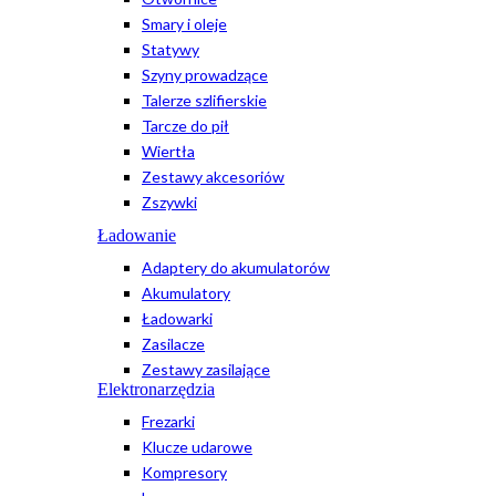
Smary i oleje
Statywy
Szyny prowadzące
Talerze szlifierskie
Tarcze do pił
Wiertła
Zestawy akcesoriów
Zszywki
Ładowanie
Adaptery do akumulatorów
Akumulatory
Ładowarki
Zasilacze
Zestawy zasilające
Elektronarzędzia
Frezarki
Klucze udarowe
Kompresory