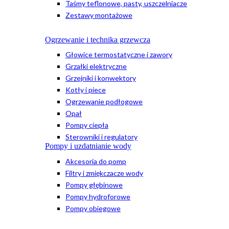
Taśmy teflonowe, pasty, uszczelniacze
Zestawy montażowe
Ogrzewanie i technika grzewcza
Głowice termostatyczne i zawory
Grzałki elektryczne
Grzejniki i konwektory
Kotły i piece
Ogrzewanie podłogowe
Opał
Pompy ciepła
Sterowniki i regulatory
Pompy i uzdatnianie wody
Akcesoria do pomp
Filtry i zmiękczacze wody
Pompy głębinowe
Pompy hydroforowe
Pompy obiegowe