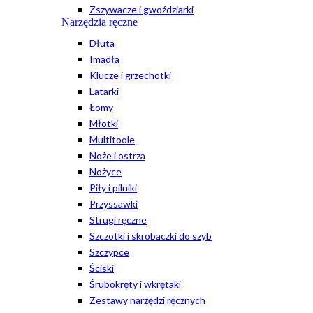
Zszywacze i gwoździarki
Narzędzia ręczne
Dłuta
Imadła
Klucze i grzechotki
Latarki
Łomy
Młotki
Multitoole
Noże i ostrza
Nożyce
Piły i pilniki
Przyssawki
Strugi ręczne
Szczotki i skrobaczki do szyb
Szczypce
Ściski
Śrubokręty i wkrętaki
Zestawy narzędzi ręcznych