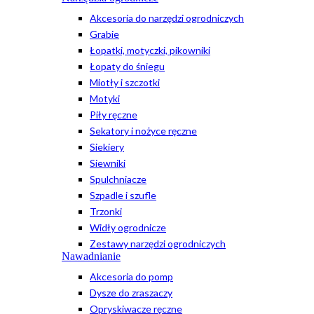
Akcesoria do narzędzi ogrodniczych
Grabie
Łopatki, motyczki, pikowniki
Łopaty do śniegu
Miotły i szczotki
Motyki
Piły ręczne
Sekatory i nożyce ręczne
Siekiery
Siewniki
Spulchniacze
Szpadle i szufle
Trzonki
Widły ogrodnicze
Zestawy narzędzi ogrodniczych
Nawadnianie
Akcesoria do pomp
Dysze do zraszaczy
Opryskiwacze ręczne