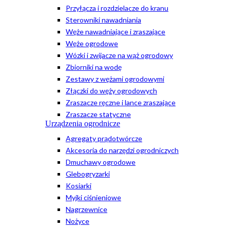
Przyłącza i rozdzielacze do kranu
Sterowniki nawadniania
Węże nawadniające i zraszające
Węże ogrodowe
Wózki i zwijacze na wąż ogrodowy
Zbiorniki na wodę
Zestawy z wężami ogrodowymi
Złączki do węży ogrodowych
Zraszacze ręczne i lance zraszające
Zraszacze statyczne
Urządzenia ogrodnicze
Agregaty prądotwórcze
Akcesoria do narzędzi ogrodniczych
Dmuchawy ogrodowe
Glebogryzarki
Kosiarki
Myjki ciśnieniowe
Nagrzewnice
Nożyce