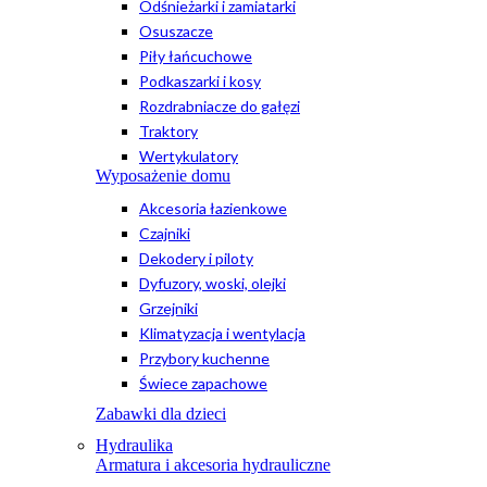
Odśnieżarki i zamiatarki
Osuszacze
Piły łańcuchowe
Podkaszarki i kosy
Rozdrabniacze do gałęzi
Traktory
Wertykulatory
Wyposażenie domu
Akcesoria łazienkowe
Czajniki
Dekodery i piloty
Dyfuzory, woski, olejki
Grzejniki
Klimatyzacja i wentylacja
Przybory kuchenne
Świece zapachowe
Zabawki dla dzieci
Hydraulika
Armatura i akcesoria hydrauliczne