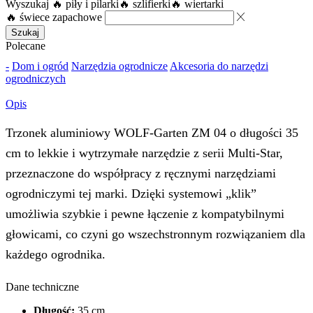
Wyszukaj
🔥 piły i pilarki
🔥 szlifierki
🔥 wiertarki
🔥 świece zapachowe
Szukaj
Polecane
-
Dom i ogród
Narzędzia ogrodnicze
Akcesoria do narzędzi
ogrodniczych
Opis
Trzonek aluminiowy WOLF-Garten ZM 04 o długości 35
cm to lekkie i wytrzymałe narzędzie z serii Multi-Star,
przeznaczone do współpracy z ręcznymi narzędziami
ogrodniczymi tej marki. Dzięki systemowi „klik”
umożliwia szybkie i pewne łączenie z kompatybilnymi
głowicami, co czyni go wszechstronnym rozwiązaniem dla
każdego ogrodnika.
Dane techniczne
Długość:
35 cm