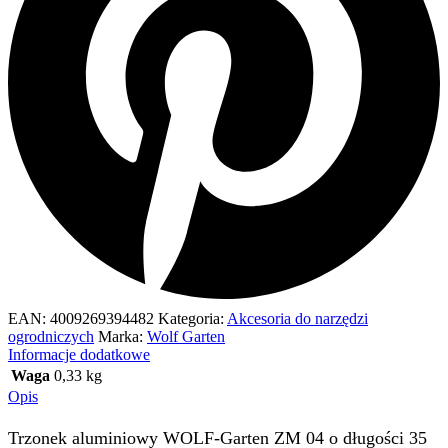
EAN:
4009269394482
Kategoria:
Akcesoria do narzędzi
ogrodniczych
Marka:
Wolf Garten
Informacje dodatkowe
Waga
0,33 kg
Opis
Trzonek aluminiowy WOLF-Garten ZM 04 o długości 35