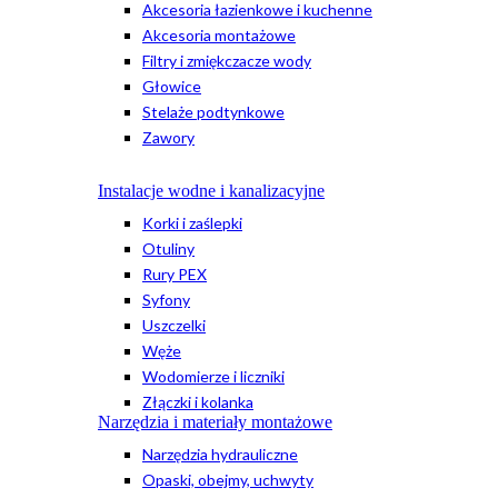
Akcesoria łazienkowe i kuchenne
Akcesoria montażowe
Filtry i zmiękczacze wody
Głowice
Stelaże podtynkowe
Zawory
Instalacje wodne i kanalizacyjne
Korki i zaślepki
Otuliny
Rury PEX
Syfony
Uszczelki
Węże
Wodomierze i liczniki
Złączki i kolanka
Narzędzia i materiały montażowe
Narzędzia hydrauliczne
Opaski, obejmy, uchwyty