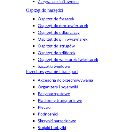
Zszywacze i nitownice
Osprzęt do narzędzi
Osprzęt do frezarek
Osprzęt do młotowiertarek
Osprzęt do odkurzaczy
Osprzęt do pił i wyrzynarek
Osprzęt do strugów
Osprzęt do szlifierek
Osprzęt do wiertarek i wkrętarek
Szczotki węglowe
Przechowywanie i transport
Akcesoria do przechowywania
Organizery i pojemniki
Pasy narzędziowe
Platformy transportowe
Plecaki
Podnośniki
Skrzynki narzędziowe
Stojaki i kobyłki