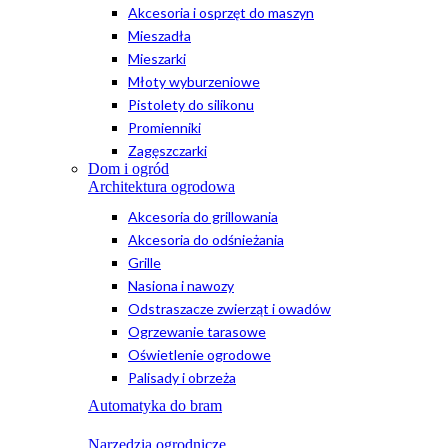
Akcesoria i osprzęt do maszyn
Mieszadła
Mieszarki
Młoty wyburzeniowe
Pistolety do silikonu
Promienniki
Zagęszczarki
Dom i ogród
Architektura ogrodowa
Akcesoria do grillowania
Akcesoria do odśnieżania
Grille
Nasiona i nawozy
Odstraszacze zwierząt i owadów
Ogrzewanie tarasowe
Oświetlenie ogrodowe
Palisady i obrzeża
Automatyka do bram
Narzędzia ogrodnicze