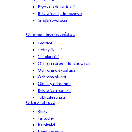
Płyny do dezynfekcji
Rękawiczki jednorazowe
Środki czystości
Ochrona i bezpieczeństwo
Gaśnice
Hełmy i kaski
Nakolanniki
Ochrona dróg oddechowych
Ochrona kręgosłupa
Ochrona słuchu
Okulary ochronne
Rękawice robocze
Tabliczki i znaki
Odzież robocza
Bluzy
Fartuchy
Kamizelki
Kombinezony