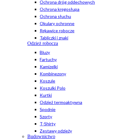
Ochrona dróg oddechowych
Ochrona kręgosłupa
Ochrona słuchu
Okulary ochronne
Rękawice robocze
Tabliczki i znaki
Odzież robocza
Bluzy
Fartuchy
Kamizelki
Kombinezony
Koszule
Koszulki Polo
Kurtki
Odzież termoaktywna
Spodnie
Szorty
T-Shirty
Zestawy odzieży
Budownictwo