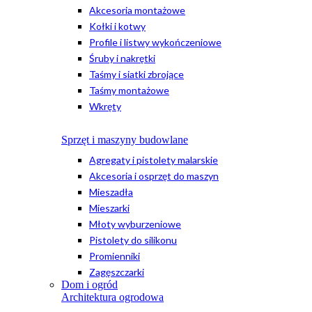
Akcesoria montażowe
Kołki i kotwy
Profile i listwy wykończeniowe
Śruby i nakrętki
Taśmy i siatki zbrojące
Taśmy montażowe
Wkręty
Sprzęt i maszyny budowlane
Agregaty i pistolety malarskie
Akcesoria i osprzęt do maszyn
Mieszadła
Mieszarki
Młoty wyburzeniowe
Pistolety do silikonu
Promienniki
Zagęszczarki
Dom i ogród
Architektura ogrodowa