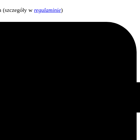
h (szczegóły w
regulaminie
)