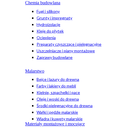
Chemia budowlana
Fugi i silikony
Grunty i impregnaty
Hydroizolacje
Kleje do płytek
Ocieplenia
Preparaty czyszczące i pielęgnacyjne
Uszczelniacze i piany montażowe
Zaprawy budowlane
Malarstwo
Bejce i lazury do drewna
Farby i lakiery do mebli
Kielnie, szpachelki i pace
Oleje i woski do drewna
Środki pielęgnacyjne do drewna
Wałki i pędzle malarskie
Wiadra i kuwety malarskie
Materiały montażowe i mocujące