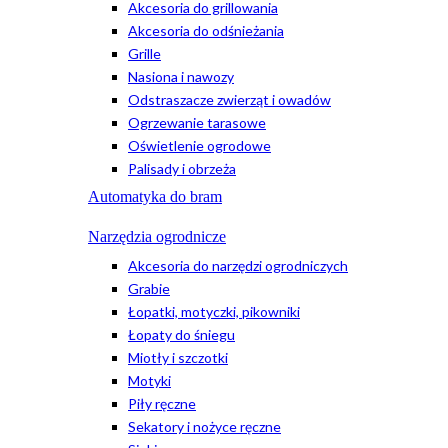
Akcesoria do grillowania
Akcesoria do odśnieżania
Grille
Nasiona i nawozy
Odstraszacze zwierząt i owadów
Ogrzewanie tarasowe
Oświetlenie ogrodowe
Palisady i obrzeża
Automatyka do bram
Narzędzia ogrodnicze
Akcesoria do narzędzi ogrodniczych
Grabie
Łopatki, motyczki, pikowniki
Łopaty do śniegu
Miotły i szczotki
Motyki
Piły ręczne
Sekatory i nożyce ręczne