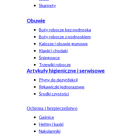
Skarpety
Obuwie
Buty robocze bez podnoska
Buty robocze z podnoskiem
Kalosze i obuwie gumowe
Klapki i chodaki
Śniegowce
Trzewiki robocze
Artykuły higieniczne i serwisowe
Płyny do dezynfekcji
Rękawiczki jednorazowe
Środki czystości
Ochrona i bezpieczeństwo
Gaśnice
Hełmy i kaski
Nakolanniki