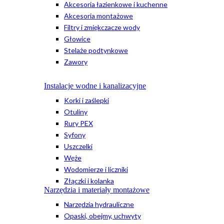
Akcesoria łazienkowe i kuchenne
Akcesoria montażowe
Filtry i zmiękczacze wody
Głowice
Stelaże podtynkowe
Zawory
Instalacje wodne i kanalizacyjne
Korki i zaślepki
Otuliny
Rury PEX
Syfony
Uszczelki
Węże
Wodomierze i liczniki
Złączki i kolanka
Narzędzia i materiały montażowe
Narzędzia hydrauliczne
Opaski, obejmy, uchwyty