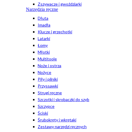
Zszywacze i gwoździarki
Narzędzia ręczne
Dłuta
Imadła
Klucze i grzechotki
Latarki
Łomy
Młotki
Multitoole
Noże i ostrza
Nożyce
Piły i pilniki
Przyssawki
Strugi ręczne
Szczotki i skrobaczki do szyb
Szczypce
Ściski
Śrubokręty i wkrętaki
Zestawy narzędzi ręcznych