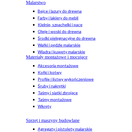
Malarstwo
Bejce i lazury do drewna
Farby i lakiery do mebli
Kielnie, szpachelki i pace
Oleje i woski do drewna
Środki pielęgnacyjne do drewna
Wałki i pędzle malarskie
Wiadra i kuwety malarskie
Materiały montażowe i mocujące
Akcesoria montażowe
Kołki i kotwy
Profile i listwy wykończeniowe
Śruby i nakrętki
Taśmy i siatki zbrojące
Taśmy montażowe
Wkręty
Sprzęt i maszyny budowlane
Agregaty i pistolety malarskie