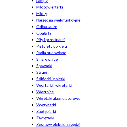
Lampy
Młotowiertarki
Młoty
Narzędzia wielofunkcyjne
Odkurzacze
Opalarki
Piły i przecinarki
Pistolety do kleju
Radia budowlane
Smarownice
Spawarki
Strugi
Szlifierki i polerki
Wiertarki i wkrętarki
Wiertnice
Wkrętaki akumulatorowe
Wyrzynarki
Zagłębiarki
Zakrętarki
Zestawy elektronarzędzi