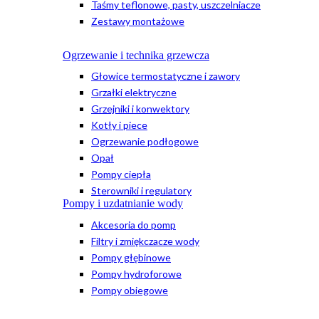
Taśmy teflonowe, pasty, uszczelniacze
Zestawy montażowe
Ogrzewanie i technika grzewcza
Głowice termostatyczne i zawory
Grzałki elektryczne
Grzejniki i konwektory
Kotły i piece
Ogrzewanie podłogowe
Opał
Pompy ciepła
Sterowniki i regulatory
Pompy i uzdatnianie wody
Akcesoria do pomp
Filtry i zmiękczacze wody
Pompy głębinowe
Pompy hydroforowe
Pompy obiegowe