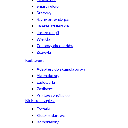
Smary i oleje
Statywy
Szyny prowadzące
Talerze szlifierskie
Tarcze do pił
Wiertła
Zestawy akcesoriów
Zszywki
Ładowanie
Adaptery do akumulatorów
Akumulatory
Ładowarki
Zasilacze
Zestawy zasilające
Elektronarzędzia
Frezarki
Klucze udarowe
Kompresory