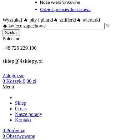
Noże wielofunkcyjne
Odzież przeciwdeszczowa
Wyszukaj
🔥 piły i pilarki
🔥 szlifierki
🔥 wiertarki
🔥 świece zapachowe
Szukaj
Polecane
+48 725 229 100
sklep@4sklepy.pl
Zaloguj się
0
Koszyk
0,00
zł
Menu
Sklep
O nas
Nasze porady
Kontakt
0
Porównaj
0
Obserwowane