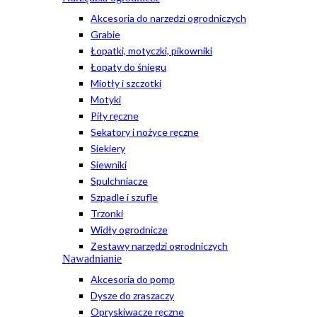
Akcesoria do narzędzi ogrodniczych
Grabie
Łopatki, motyczki, pikowniki
Łopaty do śniegu
Miotły i szczotki
Motyki
Piły ręczne
Sekatory i nożyce ręczne
Siekiery
Siewniki
Spulchniacze
Szpadle i szufle
Trzonki
Widły ogrodnicze
Zestawy narzędzi ogrodniczych
Nawadnianie
Akcesoria do pomp
Dysze do zraszaczy
Opryskiwacze ręczne