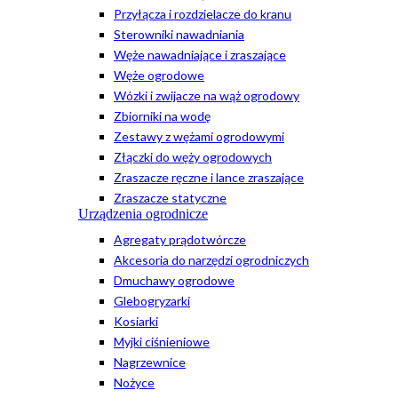
Przyłącza i rozdzielacze do kranu
Sterowniki nawadniania
Węże nawadniające i zraszające
Węże ogrodowe
Wózki i zwijacze na wąż ogrodowy
Zbiorniki na wodę
Zestawy z wężami ogrodowymi
Złączki do węży ogrodowych
Zraszacze ręczne i lance zraszające
Zraszacze statyczne
Urządzenia ogrodnicze
Agregaty prądotwórcze
Akcesoria do narzędzi ogrodniczych
Dmuchawy ogrodowe
Glebogryzarki
Kosiarki
Myjki ciśnieniowe
Nagrzewnice
Nożyce