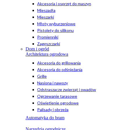
Akcesoria i osprzęt do maszyn
Mieszadła
Mieszarki
Młoty wyburzeniowe
Pistolety do silikonu
Promienniki
Zagęszczarki
Dom i ogród
Architektura ogrodowa
Akcesoria do grillowania
Akcesoria do odśnieżania
Grille
Nasiona i nawozy
Odstraszacze zwierząt i owadów
Ogrzewanie tarasowe
Oświetlenie ogrodowe
Palisady i obrzeża
Automatyka do bram
Narzędzia ogrodnicze