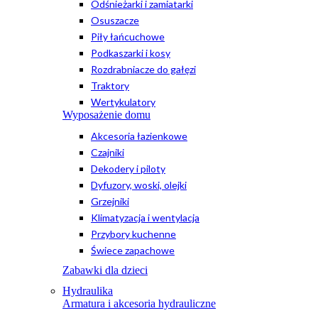
Odśnieżarki i zamiatarki
Osuszacze
Piły łańcuchowe
Podkaszarki i kosy
Rozdrabniacze do gałęzi
Traktory
Wertykulatory
Wyposażenie domu
Akcesoria łazienkowe
Czajniki
Dekodery i piloty
Dyfuzory, woski, olejki
Grzejniki
Klimatyzacja i wentylacja
Przybory kuchenne
Świece zapachowe
Zabawki dla dzieci
Hydraulika
Armatura i akcesoria hydrauliczne