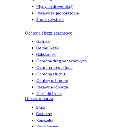
Płyny do dezynfekcji
Rękawiczki jednorazowe
Środki czystości
Ochrona i bezpieczeństwo
Gaśnice
Hełmy i kaski
Nakolanniki
Ochrona dróg oddechowych
Ochrona kręgosłupa
Ochrona słuchu
Okulary ochronne
Rękawice robocze
Tabliczki i znaki
Odzież robocza
Bluzy
Fartuchy
Kamizelki
Kombinezony