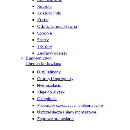
Koszule
Koszulki Polo
Kurtki
Odzież termoaktywna
Spodnie
Szorty
T-Shirty
Zestawy odzieży
Budownictwo
Chemia budowlana
Fugi i silikony
Grunty i impregnaty
Hydroizolacje
Kleje do płytek
Ocieplenia
Preparaty czyszczące i pielęgnacyjne
Uszczelniacze i piany montażowe
Zaprawy budowlane