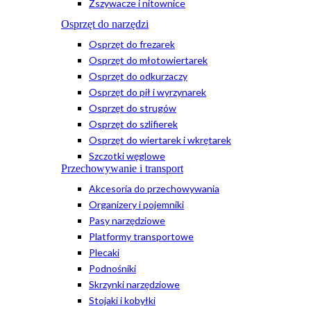
Zszywacze i nitownice
Osprzęt do narzędzi
Osprzęt do frezarek
Osprzęt do młotowiertarek
Osprzęt do odkurzaczy
Osprzęt do pił i wyrzynarek
Osprzęt do strugów
Osprzęt do szlifierek
Osprzęt do wiertarek i wkrętarek
Szczotki węglowe
Przechowywanie i transport
Akcesoria do przechowywania
Organizery i pojemniki
Pasy narzędziowe
Platformy transportowe
Plecaki
Podnośniki
Skrzynki narzędziowe
Stojaki i kobyłki