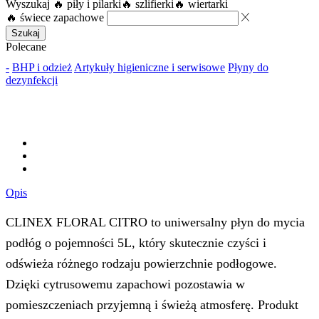
Wyszukaj
🔥 piły i pilarki
🔥 szlifierki
🔥 wiertarki
🔥 świece zapachowe
Szukaj
Polecane
-
BHP i odzież
Artykuły higieniczne i serwisowe
Płyny do
dezynfekcji
Opis
CLINEX FLORAL CITRO to uniwersalny płyn do mycia
podłóg o pojemności 5L, który skutecznie czyści i
odświeża różnego rodzaju powierzchnie podłogowe.
Dzięki cytrusowemu zapachowi pozostawia w
pomieszczeniach przyjemną i świeżą atmosferę. Produkt