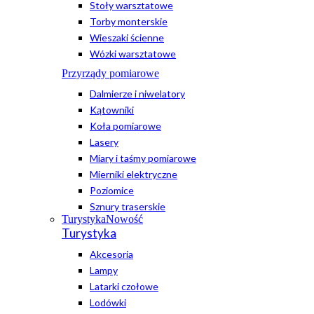
Stoły warsztatowe
Torby monterskie
Wieszaki ścienne
Wózki warsztatowe
Przyrządy pomiarowe
Dalmierze i niwelatory
Kątowniki
Koła pomiarowe
Lasery
Miary i taśmy pomiarowe
Mierniki elektryczne
Poziomice
Sznury traserskie
Turystyka
Nowość
Turystyka
Akcesoria
Lampy
Latarki czołowe
Lodówki