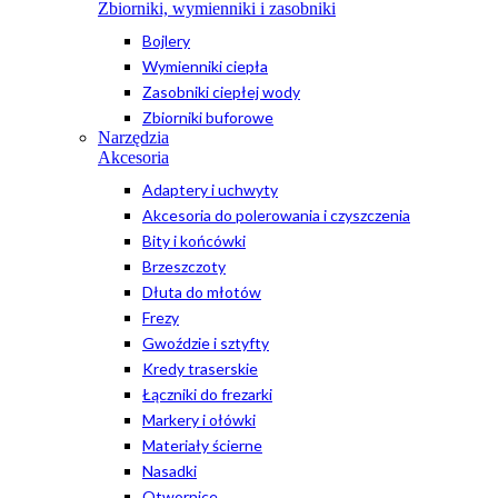
Zbiorniki, wymienniki i zasobniki
Bojlery
Wymienniki ciepła
Zasobniki ciepłej wody
Zbiorniki buforowe
Narzędzia
Akcesoria
Adaptery i uchwyty
Akcesoria do polerowania i czyszczenia
Bity i końcówki
Brzeszczoty
Dłuta do młotów
Frezy
Gwoździe i sztyfty
Kredy traserskie
Łączniki do frezarki
Markery i ołówki
Materiały ścierne
Nasadki
Otwornice