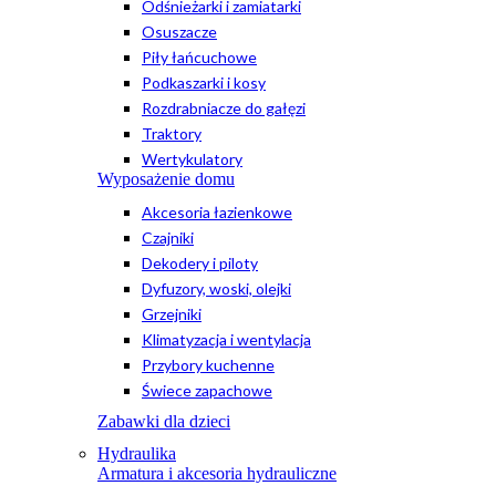
Odśnieżarki i zamiatarki
Osuszacze
Piły łańcuchowe
Podkaszarki i kosy
Rozdrabniacze do gałęzi
Traktory
Wertykulatory
Wyposażenie domu
Akcesoria łazienkowe
Czajniki
Dekodery i piloty
Dyfuzory, woski, olejki
Grzejniki
Klimatyzacja i wentylacja
Przybory kuchenne
Świece zapachowe
Zabawki dla dzieci
Hydraulika
Armatura i akcesoria hydrauliczne