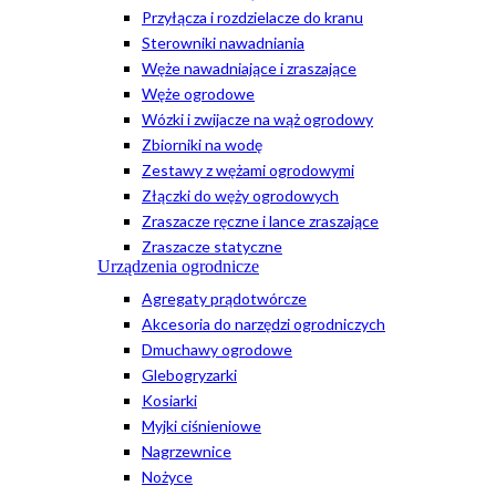
Przyłącza i rozdzielacze do kranu
Sterowniki nawadniania
Węże nawadniające i zraszające
Węże ogrodowe
Wózki i zwijacze na wąż ogrodowy
Zbiorniki na wodę
Zestawy z wężami ogrodowymi
Złączki do węży ogrodowych
Zraszacze ręczne i lance zraszające
Zraszacze statyczne
Urządzenia ogrodnicze
Agregaty prądotwórcze
Akcesoria do narzędzi ogrodniczych
Dmuchawy ogrodowe
Glebogryzarki
Kosiarki
Myjki ciśnieniowe
Nagrzewnice
Nożyce