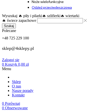
Noże wielofunkcyjne
Odzież przeciwdeszczowa
Wyszukaj
🔥 piły i pilarki
🔥 szlifierki
🔥 wiertarki
🔥 świece zapachowe
Szukaj
Polecane
+48 725 229 100
sklep@4sklepy.pl
Zaloguj się
0
Koszyk
0,00
zł
Menu
Sklep
O nas
Nasze porady
Kontakt
0
Porównaj
0
Obserwowane