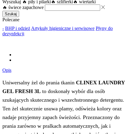
Wyszukaj
🔥 piły i pilarki
🔥 szlifierki
🔥 wiertarki
🔥 świece zapachowe
Szukaj
Polecane
-
BHP i odzież
Artykuły higieniczne i serwisowe
Płyny do
dezynfekcji
Opis
Uniwersalny żel do prania tkanin
CLINEX LAUNDRY
GEL FRESH 3L
to doskonały wybór dla osób
szukających skutecznego i wszechstronnego detergentu.
Ten żel skutecznie usuwa plamy, odświeża kolory oraz
nadaje przyjemny zapach świeżości. Przeznaczony do
prania zarówno w pralkach automatycznych, jak i