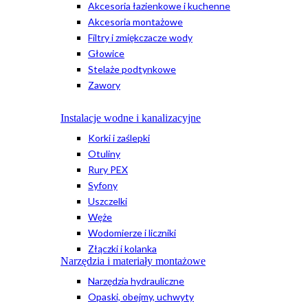
Akcesoria łazienkowe i kuchenne
Akcesoria montażowe
Filtry i zmiękczacze wody
Głowice
Stelaże podtynkowe
Zawory
Instalacje wodne i kanalizacyjne
Korki i zaślepki
Otuliny
Rury PEX
Syfony
Uszczelki
Węże
Wodomierze i liczniki
Złączki i kolanka
Narzędzia i materiały montażowe
Narzędzia hydrauliczne
Opaski, obejmy, uchwyty