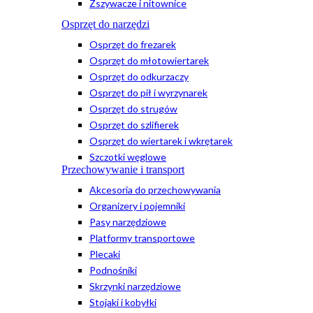
Zszywacze i nitownice
Osprzęt do narzędzi
Osprzęt do frezarek
Osprzęt do młotowiertarek
Osprzęt do odkurzaczy
Osprzęt do pił i wyrzynarek
Osprzęt do strugów
Osprzęt do szlifierek
Osprzęt do wiertarek i wkrętarek
Szczotki węglowe
Przechowywanie i transport
Akcesoria do przechowywania
Organizery i pojemniki
Pasy narzędziowe
Platformy transportowe
Plecaki
Podnośniki
Skrzynki narzędziowe
Stojaki i kobyłki