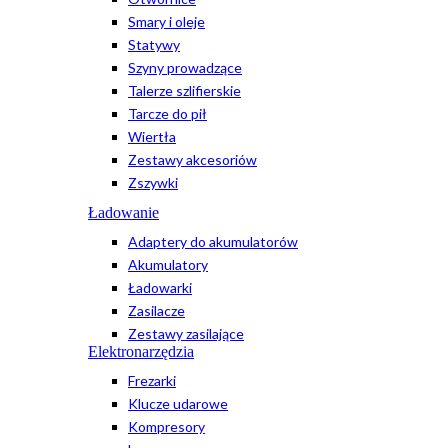
Smary i oleje
Statywy
Szyny prowadzące
Talerze szlifierskie
Tarcze do pił
Wiertła
Zestawy akcesoriów
Zszywki
Ładowanie
Adaptery do akumulatorów
Akumulatory
Ładowarki
Zasilacze
Zestawy zasilające
Elektronarzędzia
Frezarki
Klucze udarowe
Kompresory