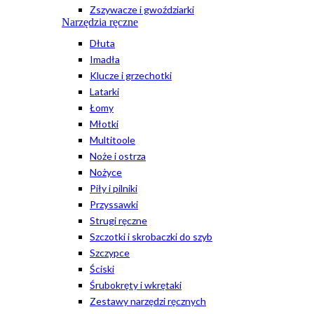
Zszywacze i gwoździarki
Narzędzia ręczne
Dłuta
Imadła
Klucze i grzechotki
Latarki
Łomy
Młotki
Multitoole
Noże i ostrza
Nożyce
Piły i pilniki
Przyssawki
Strugi ręczne
Szczotki i skrobaczki do szyb
Szczypce
Ściski
Śrubokręty i wkrętaki
Zestawy narzędzi ręcznych