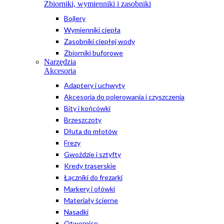
Zbiorniki, wymienniki i zasobniki
Bojlery
Wymienniki ciepła
Zasobniki ciepłej wody
Zbiorniki buforowe
Narzędzia
Akcesoria
Adaptery i uchwyty
Akcesoria do polerowania i czyszczenia
Bity i końcówki
Brzeszczoty
Dłuta do młotów
Frezy
Gwoździe i sztyfty
Kredy traserskie
Łączniki do frezarki
Markery i ołówki
Materiały ścierne
Nasadki
Otwornice