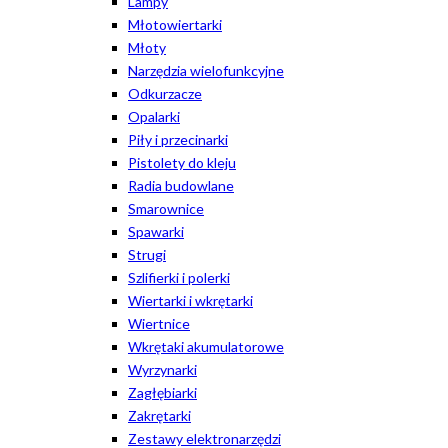
Lampy
Młotowiertarki
Młoty
Narzędzia wielofunkcyjne
Odkurzacze
Opalarki
Piły i przecinarki
Pistolety do kleju
Radia budowlane
Smarownice
Spawarki
Strugi
Szlifierki i polerki
Wiertarki i wkrętarki
Wiertnice
Wkrętaki akumulatorowe
Wyrzynarki
Zagłębiarki
Zakrętarki
Zestawy elektronarzędzi