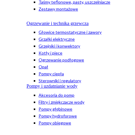
Taśmy teflonowe, pasty, uszczelniacze
Zestawy montażowe
Ogrzewanie i technika grzewcza
Głowice termostatyczne i zawory
Grzałki elektryczne
Grzejniki i konwektory
Kotły i piece
Ogrzewanie podłogowe
Opał
Pompy ciepła
Sterowniki i regulatory
Pompy i uzdatnianie wody
Akcesoria do pomp
Filtry i zmiękczacze wody
Pompy głębinowe
Pompy hydroforowe
Pompy obiegowe