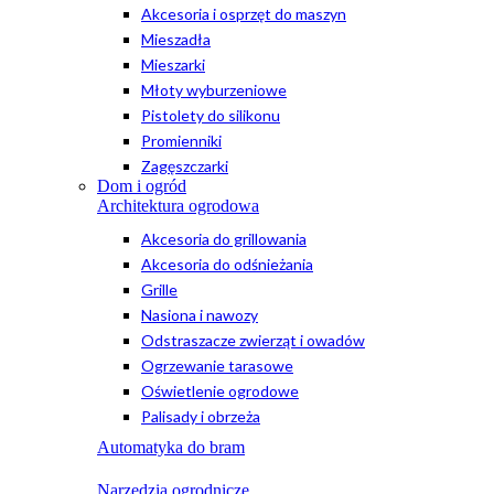
Akcesoria i osprzęt do maszyn
Mieszadła
Mieszarki
Młoty wyburzeniowe
Pistolety do silikonu
Promienniki
Zagęszczarki
Dom i ogród
Architektura ogrodowa
Akcesoria do grillowania
Akcesoria do odśnieżania
Grille
Nasiona i nawozy
Odstraszacze zwierząt i owadów
Ogrzewanie tarasowe
Oświetlenie ogrodowe
Palisady i obrzeża
Automatyka do bram
Narzędzia ogrodnicze