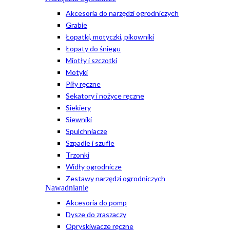
Akcesoria do narzędzi ogrodniczych
Grabie
Łopatki, motyczki, pikowniki
Łopaty do śniegu
Miotły i szczotki
Motyki
Piły ręczne
Sekatory i nożyce ręczne
Siekiery
Siewniki
Spulchniacze
Szpadle i szufle
Trzonki
Widły ogrodnicze
Zestawy narzędzi ogrodniczych
Nawadnianie
Akcesoria do pomp
Dysze do zraszaczy
Opryskiwacze ręczne