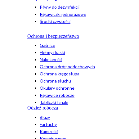
Płyny do dezynfekcji
Rękawiczki jednorazowe
Środki czystości
Ochrona i bezpieczeństwo
Gaśnice
Hełmy i kaski
Nakolanniki
Ochrona dróg oddechowych
Ochrona kręgosłupa
Ochrona słuchu
Okulary ochronne
Rękawice robocze
Tabliczki i znaki
Odzież robocza
Bluzy
Fartuchy
Kamizelki
Kombinezony