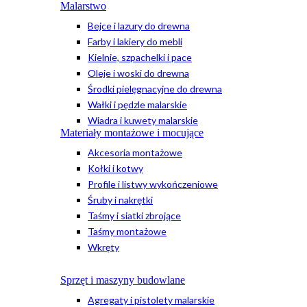
Malarstwo
Bejce i lazury do drewna
Farby i lakiery do mebli
Kielnie, szpachelki i pace
Oleje i woski do drewna
Środki pielęgnacyjne do drewna
Wałki i pędzle malarskie
Wiadra i kuwety malarskie
Materiały montażowe i mocujące
Akcesoria montażowe
Kołki i kotwy
Profile i listwy wykończeniowe
Śruby i nakrętki
Taśmy i siatki zbrojące
Taśmy montażowe
Wkręty
Sprzęt i maszyny budowlane
Agregaty i pistolety malarskie