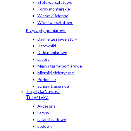
Stoły warsztatowe
Torby monterskie
Wieszaki ścienne
Wózki warsztatowe
Przyrządy pomiarowe
Dalmierze i niwelatory
Kątowniki
Koła pomiarowe
Lasery
Miary i taśmy pomiarowe
Mierniki elektryczne
Poziomice
Sznury traserskie
Turystyka
Nowość
Turystyka
Akcesoria
Lampy
Latarki czołowe
Lodówki