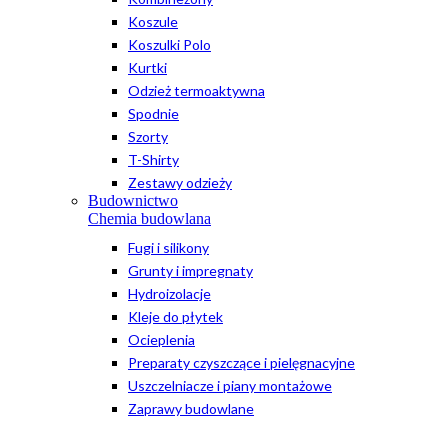
Koszule
Koszulki Polo
Kurtki
Odzież termoaktywna
Spodnie
Szorty
T-Shirty
Zestawy odzieży
Budownictwo
Chemia budowlana
Fugi i silikony
Grunty i impregnaty
Hydroizolacje
Kleje do płytek
Ocieplenia
Preparaty czyszczące i pielęgnacyjne
Uszczelniacze i piany montażowe
Zaprawy budowlane