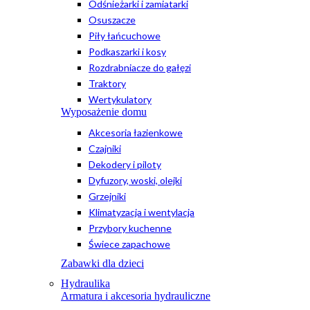
Odśnieżarki i zamiatarki
Osuszacze
Piły łańcuchowe
Podkaszarki i kosy
Rozdrabniacze do gałęzi
Traktory
Wertykulatory
Wyposażenie domu
Akcesoria łazienkowe
Czajniki
Dekodery i piloty
Dyfuzory, woski, olejki
Grzejniki
Klimatyzacja i wentylacja
Przybory kuchenne
Świece zapachowe
Zabawki dla dzieci
Hydraulika
Armatura i akcesoria hydrauliczne