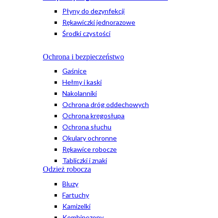
Płyny do dezynfekcji
Rękawiczki jednorazowe
Środki czystości
Ochrona i bezpieczeństwo
Gaśnice
Hełmy i kaski
Nakolanniki
Ochrona dróg oddechowych
Ochrona kręgosłupa
Ochrona słuchu
Okulary ochronne
Rękawice robocze
Tabliczki i znaki
Odzież robocza
Bluzy
Fartuchy
Kamizelki
Kombinezony