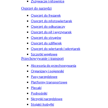
Zszywacze i nitownice
Osprzęt do narzędzi
Osprzęt do frezarek
Osprzęt do młotowiertarek
Osprzęt do odkurzaczy
Osprzęt do pił i wyrzynarek
Osprzęt do strugów
Osprzęt do szlifierek
Osprzęt do wiertarek i wkrętarek
Szczotki węglowe
Przechowywanie i transport
Akcesoria do przechowywania
Organizery i pojemniki
Pasy narzędziowe
Platformy transportowe
Plecaki
Podnośniki
Skrzynki narzędziowe
Stojaki i kobyłki