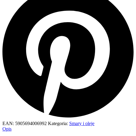
EAN:
5905694006992
Kategoria:
Smary i oleje
Opis