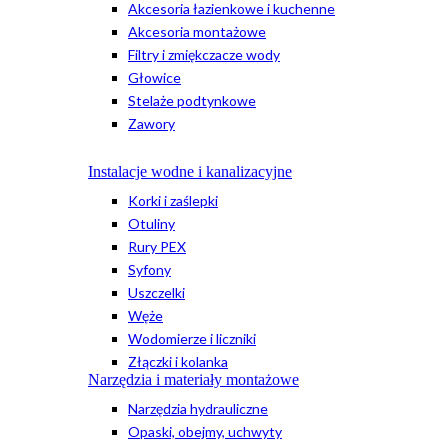
Akcesoria łazienkowe i kuchenne
Akcesoria montażowe
Filtry i zmiękczacze wody
Głowice
Stelaże podtynkowe
Zawory
Instalacje wodne i kanalizacyjne
Korki i zaślepki
Otuliny
Rury PEX
Syfony
Uszczelki
Węże
Wodomierze i liczniki
Złączki i kolanka
Narzędzia i materiały montażowe
Narzędzia hydrauliczne
Opaski, obejmy, uchwyty