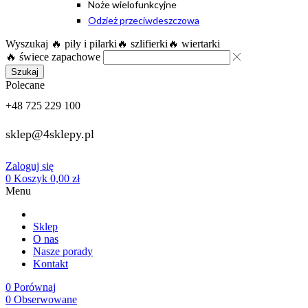
Noże wielofunkcyjne
Odzież przeciwdeszczowa
Wyszukaj
🔥 piły i pilarki
🔥 szlifierki
🔥 wiertarki
🔥 świece zapachowe
Szukaj
Polecane
+48 725 229 100
sklep@4sklepy.pl
Zaloguj się
0
Koszyk
0,00
zł
Menu
Sklep
O nas
Nasze porady
Kontakt
0
Porównaj
0
Obserwowane