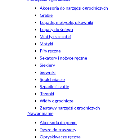
Akcesoria do narzędzi ogrodniczych
Grabie
Łopatki, motyczki, pikowniki
Łopaty do śniegu
Miotły i szczotki
Motyki
Piły ręczne
Sekatory i nożyce ręczne
Siekiery
Siewniki
Spulchniacze
Szpadle i szufle
Trzonki
Widły ogrodnicze
Zestawy narzędzi ogrodniczych
Nawadnianie
Akcesoria do pomp
Dysze do zraszaczy
Opryskiwacze ręczne