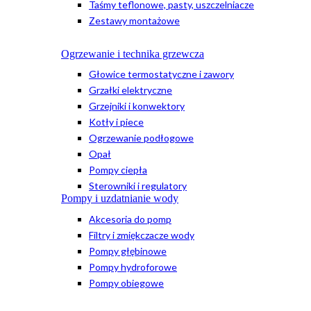
Taśmy teflonowe, pasty, uszczelniacze
Zestawy montażowe
Ogrzewanie i technika grzewcza
Głowice termostatyczne i zawory
Grzałki elektryczne
Grzejniki i konwektory
Kotły i piece
Ogrzewanie podłogowe
Opał
Pompy ciepła
Sterowniki i regulatory
Pompy i uzdatnianie wody
Akcesoria do pomp
Filtry i zmiękczacze wody
Pompy głębinowe
Pompy hydroforowe
Pompy obiegowe