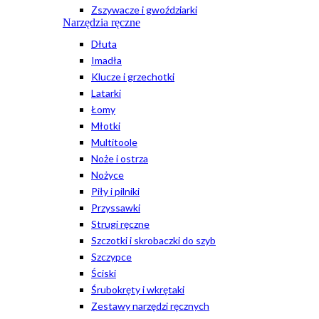
Zszywacze i gwoździarki
Narzędzia ręczne
Dłuta
Imadła
Klucze i grzechotki
Latarki
Łomy
Młotki
Multitoole
Noże i ostrza
Nożyce
Piły i pilniki
Przyssawki
Strugi ręczne
Szczotki i skrobaczki do szyb
Szczypce
Ściski
Śrubokręty i wkrętaki
Zestawy narzędzi ręcznych