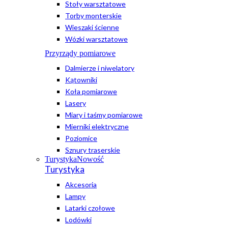
Stoły warsztatowe
Torby monterskie
Wieszaki ścienne
Wózki warsztatowe
Przyrządy pomiarowe
Dalmierze i niwelatory
Kątowniki
Koła pomiarowe
Lasery
Miary i taśmy pomiarowe
Mierniki elektryczne
Poziomice
Sznury traserskie
Turystyka
Nowość
Turystyka
Akcesoria
Lampy
Latarki czołowe
Lodówki