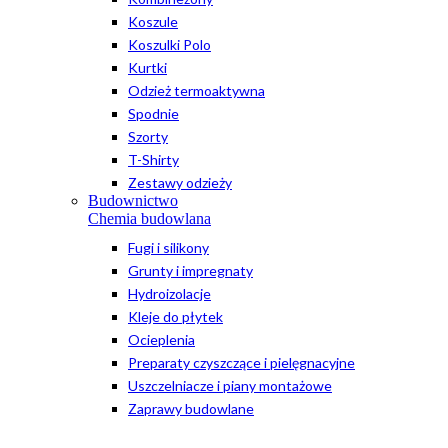
Koszule
Koszulki Polo
Kurtki
Odzież termoaktywna
Spodnie
Szorty
T-Shirty
Zestawy odzieży
Budownictwo
Chemia budowlana
Fugi i silikony
Grunty i impregnaty
Hydroizolacje
Kleje do płytek
Ocieplenia
Preparaty czyszczące i pielęgnacyjne
Uszczelniacze i piany montażowe
Zaprawy budowlane