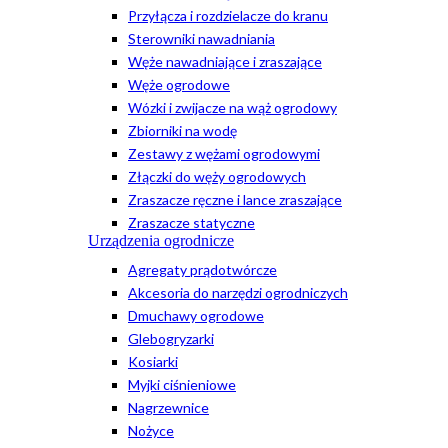
Przyłącza i rozdzielacze do kranu
Sterowniki nawadniania
Węże nawadniające i zraszające
Węże ogrodowe
Wózki i zwijacze na wąż ogrodowy
Zbiorniki na wodę
Zestawy z wężami ogrodowymi
Złączki do węży ogrodowych
Zraszacze ręczne i lance zraszające
Zraszacze statyczne
Urządzenia ogrodnicze
Agregaty prądotwórcze
Akcesoria do narzędzi ogrodniczych
Dmuchawy ogrodowe
Glebogryzarki
Kosiarki
Myjki ciśnieniowe
Nagrzewnice
Nożyce