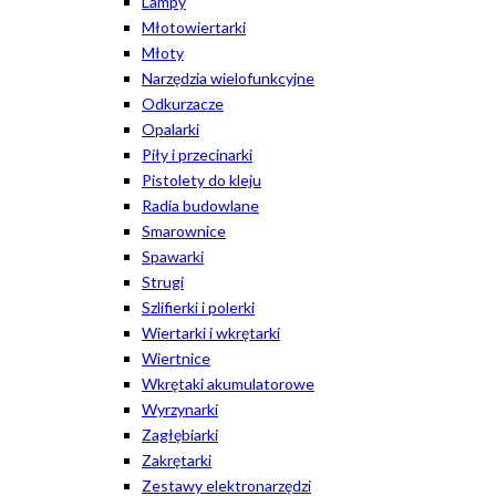
Lampy
Młotowiertarki
Młoty
Narzędzia wielofunkcyjne
Odkurzacze
Opalarki
Piły i przecinarki
Pistolety do kleju
Radia budowlane
Smarownice
Spawarki
Strugi
Szlifierki i polerki
Wiertarki i wkrętarki
Wiertnice
Wkrętaki akumulatorowe
Wyrzynarki
Zagłębiarki
Zakrętarki
Zestawy elektronarzędzi