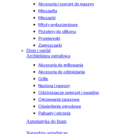
Akcesoria i osprzęt do maszyn
Mieszadła
Mieszarki
Młoty wyburzeniowe
Pistolety do silikonu
Promienniki
Zagęszczarki
Dom i ogród
Architektura ogrodowa
Akcesoria do grillowania
Akcesoria do odśnieżania
Grille
Nasiona i nawozy
Odstraszacze zwierząt i owadów
Ogrzewanie tarasowe
Oświetlenie ogrodowe
Palisady i obrzeża
Automatyka do bram
Narzędzia ogrodnicze