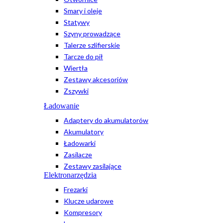
Smary i oleje
Statywy
Szyny prowadzące
Talerze szlifierskie
Tarcze do pił
Wiertła
Zestawy akcesoriów
Zszywki
Ładowanie
Adaptery do akumulatorów
Akumulatory
Ładowarki
Zasilacze
Zestawy zasilające
Elektronarzędzia
Frezarki
Klucze udarowe
Kompresory