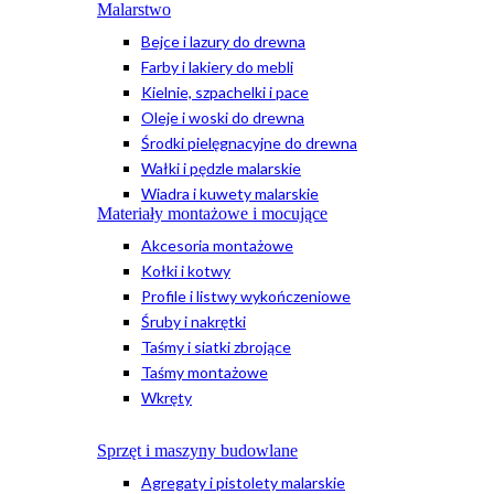
Malarstwo
Bejce i lazury do drewna
Farby i lakiery do mebli
Kielnie, szpachelki i pace
Oleje i woski do drewna
Środki pielęgnacyjne do drewna
Wałki i pędzle malarskie
Wiadra i kuwety malarskie
Materiały montażowe i mocujące
Akcesoria montażowe
Kołki i kotwy
Profile i listwy wykończeniowe
Śruby i nakrętki
Taśmy i siatki zbrojące
Taśmy montażowe
Wkręty
Sprzęt i maszyny budowlane
Agregaty i pistolety malarskie