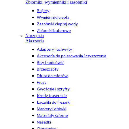
Zbiorniki, wymienniki i zasobniki
Bojlery
Wymienniki ciepła
Zasobniki ciepłej wody
Zbiorniki buforowe
Narzędzia
Akcesoria
Adaptery i uchwyty
Akcesoria do polerowania i czyszczenia
Bity i końcówki
Brzeszczoty
Dłuta do młotów
Frezy
Gwoździe i sztyfty
Kredy traserskie
Łączniki do frezarki
Markery i ołówki
Materiały ścierne
Nasadki
Otwornice